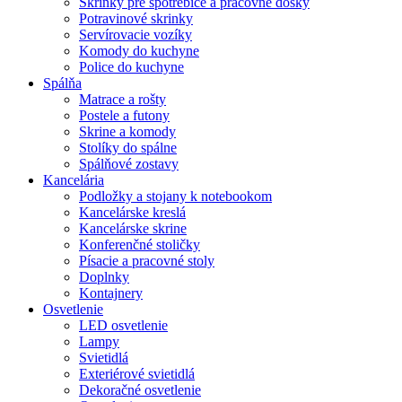
Skrinky pre spotrebiče a pracovné dosky
Potravinové skrinky
Servírovacie vozíky
Komody do kuchyne
Police do kuchyne
Spálňa
Matrace a rošty
Postele a futony
Skrine a komody
Stolíky do spálne
Spálňové zostavy
Kancelária
Podložky a stojany k notebookom
Kancelárske kreslá
Kancelárske skrine
Konferenčné stoličky
Písacie a pracovné stoly
Doplnky
Kontajnery
Osvetlenie
LED osvetlenie
Lampy
Svietidlá
Exteriérové svietidlá
Dekoračné osvetlenie