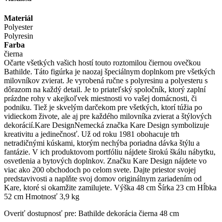
Materiál
Polyester
Polyresin
Farba
čierna
Očarte všetkých vašich hostí touto roztomilou čiernou ovečkou
Bathilde. Táto figúrka je naozaj špeciálnym doplnkom pre všetkých
milovníkov zvierat. Je vyrobená ručne s polyresinu a polyesteru s
dôrazom na každý detail. Je to priateľský spoločník, ktorý zaplní
prázdne rohy v akejkoľvek miestnosti vo vašej domácnosti, či
podniku. Tiež je skvelým darčekom pre všetkých, ktorí túžia po
vidieckom živote, ale aj pre každého milovníka zvierat a štýlových
dekorácií.Kare DesignNemecká značka Kare Design symbolizuje
kreativitu a jedinečnosť. Už od roku 1981 obohacuje trh
netradičnými kúskami, ktorým nechýba poriadna dávka štýlu a
fantázie. V ich produktovom portfóliu nájdete širokú škálu nábytku,
osvetlenia a bytových doplnkov. Značku Kare Design nájdete vo
viac ako 200 obchodoch po celom svete. Dajte priestor svojej
predstavivosti a naplňte svoj domov originálnym zariadením od
Kare, ktoré si okamžite zamilujete. Výška 48 cm Šírka 23 cm Hĺbka
52 cm Hmotnosť 3,9 kg
Overiť dostupnosť pre: Bathilde dekorácia čierna 48 cm