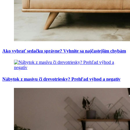
Ako vybrať sedačku správne? Vyhnite sa najčastejším chybám
Nábytok z masívu či drevotriesky? Prehľad výhod a negatív