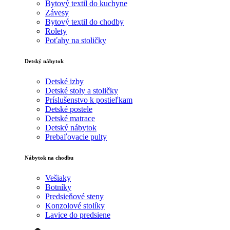
Bytový textil do kuchyne
Závesy
Bytový textil do chodby
Rolety
Poťahy na stoličky
Detský nábytok
Detské izby
Detské stoly a stoličky
Príslušenstvo k postieľkam
Detské postele
Detské matrace
Detský nábytok
Prebaľovacie pulty
Nábytok na chodbu
Vešiaky
Botníky
Predsieňové steny
Konzolové stolíky
Lavice do predsiene