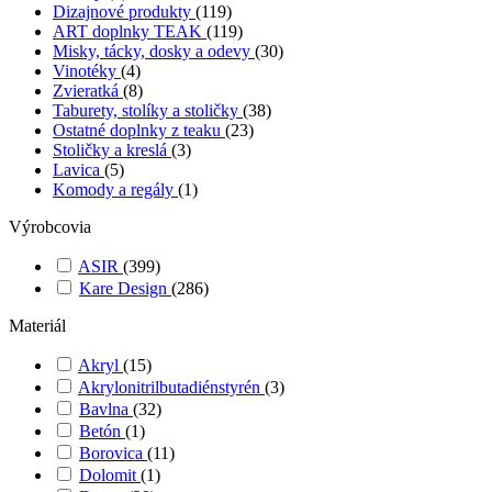
Dizajnové produkty
(119)
ART doplnky TEAK
(119)
Misky, tácky, dosky a odevy
(30)
Vinotéky
(4)
Zvieratká
(8)
Taburety, stolíky a stoličky
(38)
Ostatné doplnky z teaku
(23)
Stoličky a kreslá
(3)
Lavica
(5)
Komody a regály
(1)
Výrobcovia
ASIR
(399)
Kare Design
(286)
Materiál
Akryl
(15)
Akrylonitrilbutadiénstyrén
(3)
Bavlna
(32)
Betón
(1)
Borovica
(11)
Dolomit
(1)