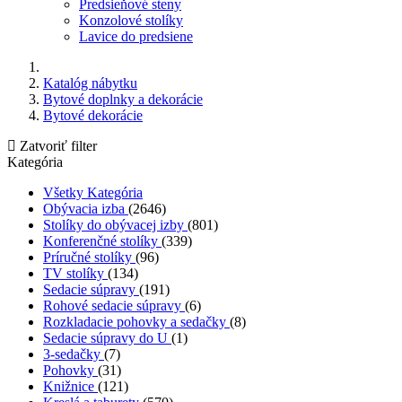
Predsieňové steny
Konzolové stolíky
Lavice do predsiene
Katalóg nábytku
Bytové doplnky a dekorácie
Bytové dekorácie
Zatvoriť filter
Kategória
Všetky Kategória
Obývacia izba
(2646)
Stolíky do obývacej izby
(801)
Konferenčné stolíky
(339)
Príručné stolíky
(96)
TV stolíky
(134)
Sedacie súpravy
(191)
Rohové sedacie súpravy
(6)
Rozkladacie pohovky a sedačky
(8)
Sedacie súpravy do U
(1)
3-sedačky
(7)
Pohovky
(31)
Knižnice
(121)