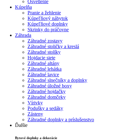
Osvetlenie
Kúpelňa
Pranie a žehlenie
Kúpeľňový nábytok
Kúpeľňové doplnky
Skrinky do práčovne
Záhrada
Záhradné zostavy
Záhradné stoličky a kreslá
Záhradné stolíky
Hojdacie siete
Záhradné altány
Záhradné lehátka
Záhradné lavice
Záhradné slnečníky a doplnky
Záhradné úložné boxy
Záhradné hojdačky
Záhradné domčeky
Vírivky
Podušky a sedáky
Zásteny
Záhradné doplnky a príslušenstvo
Ďalšie
Bytové doplnky a dekorácie