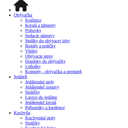
Obývačka
Knižnice
Kreslá a taburety
Pohovky
Sedacie súpravy
Stolíky do obývacej izby
Regály a poličky
Vitríny
Obývacie steny
Doplnky do obývačky
Leňošky
Komody - obývačka a predsieň
Jedáleň
Jedálenské stoly
Jedálenské zostavy
Stoličky
Lavice do jedálne
Jedálenské kreslá
Príborníky a kredence
Kuchyňa
Kuchynské stoly
Stoličky