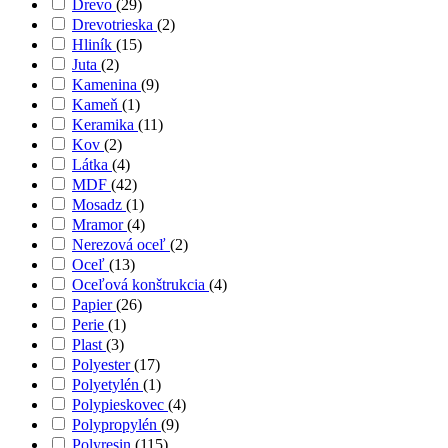
Drevo
(29)
Drevotrieska
(2)
Hliník
(15)
Juta
(2)
Kamenina
(9)
Kameň
(1)
Keramika
(11)
Kov
(2)
Látka
(4)
MDF
(42)
Mosadz
(1)
Mramor
(4)
Nerezová oceľ
(2)
Oceľ
(13)
Oceľová konštrukcia
(4)
Papier
(26)
Perie
(1)
Plast
(3)
Polyester
(17)
Polyetylén
(1)
Polypieskovec
(4)
Polypropylén
(9)
Polyresin
(115)