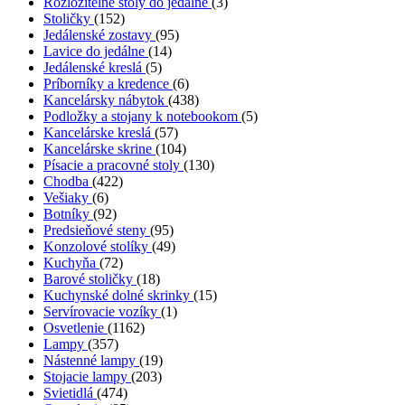
Rozložitelné stoly do jedálne
(3)
Stoličky
(152)
Jedálenské zostavy
(95)
Lavice do jedálne
(14)
Jedálenské kreslá
(5)
Príborníky a kredence
(6)
Kancelársky nábytok
(438)
Podložky a stojany k notebookom
(5)
Kancelárske kreslá
(57)
Kancelárske skrine
(104)
Písacie a pracovné stoly
(130)
Chodba
(422)
Vešiaky
(6)
Botníky
(92)
Predsieňové steny
(95)
Konzolové stolíky
(49)
Kuchyňa
(72)
Barové stoličky
(18)
Kuchynské dolné skrinky
(15)
Servírovacie vozíky
(1)
Osvetlenie
(1162)
Lampy
(357)
Nástenné lampy
(19)
Stojacie lampy
(203)
Svietidlá
(474)