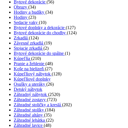
Bytové dekorácie
(56)
Obrazy
(34)
Hodiny a budíky
(34)
Hodiny
(23)
Sedacie vaky
(10)
Bytové doplnky a dekorácie
(127)
Bytové dekorácie do chodby
(124)
Zrkadlá
(124)
Závesné zrkadlá
(19)
Stojacie zrkadlá
(2)
Bytové dekorácie do spálne
(1)
Kúpeľňa
(210)
Pranie a žehlenie
(48)
Koše na bielizeň
(27)
Kúpeľňový nábytok
(128)
Kúpeľňové doplnky
Osušky a uteráky
(26)
Detský nábytok
Záhradný nábytok
(2520)
Záhradné zostavy
(723)
Záhradné stoličky a kreslá
(202)
Záhradné stolíky
(184)
Záhradné altány
(35)
Záhradné lehátka
(22)
Záhradné lavice
(48)