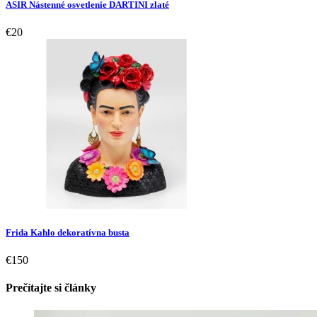
ASIR Nástenné osvetlenie DARTINI zlaté
€20
Frida Kahlo dekoratívna busta
€150
Prečítajte si články