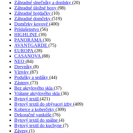
Záhradné slnečníky a doplnky
(20)
Záhradné úložné boxy
(98)
Záhradné hojdačky
(10)
Záhradné domčeky
(519)
Domčeky kovové
(400)
Príslušenstvo
(56)
HIGHLINE
(39)
PANORAMA
(30)
AVANTGARDE
(75)
EUROPA
(28)
CASANOVA
(88)
NEO
(84)
Drevníky
(8)
Vírivky
(87)
Podušky a sedáky
(44)
Zásteny
(73)
Bez akrylového skla
(37)
Vrátane akrylového skla
(36)
Bytový textil
(421)
Bytový textil do obývacej izby
(409)
Koberce a koberčeky
(309)
Dekoračné vankúše
(76)
Bytový textil do spálne
(4)
Bytový textil do kuchyne
(7)
Závesy
(1)