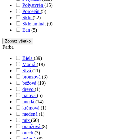
Polystyrén
(15)
Porcelán
(5)
Sklo
(52)
Sklolaminát
(9)
Ľan
(5)
Zobraz všetko
Farba
Biela
(39)
Modrá
(18)
Sivá
(11)
bronzová
(3)
béžová
(19)
drevo
(1)
fialová
(5)
hnedá
(14)
krémová
(1)
medená
(1)
mix
(60)
oranžová
(8)
orech
(3)
ružová
(6)