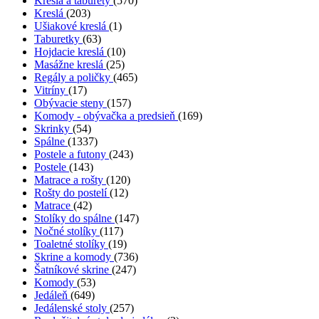
Kreslá a taburety
(570)
Kreslá
(203)
Ušiakové kreslá
(1)
Taburetky
(63)
Hojdacie kreslá
(10)
Masážne kreslá
(25)
Regály a poličky
(465)
Vitríny
(17)
Obývacie steny
(157)
Komody - obývačka a predsieň
(169)
Skrinky
(54)
Spálne
(1337)
Postele a futony
(243)
Postele
(143)
Matrace a rošty
(120)
Rošty do postelí
(12)
Matrace
(42)
Stolíky do spálne
(147)
Nočné stolíky
(117)
Toaletné stolíky
(19)
Skrine a komody
(736)
Šatníkové skrine
(247)
Komody
(53)
Jedáleň
(649)
Jedálenské stoly
(257)