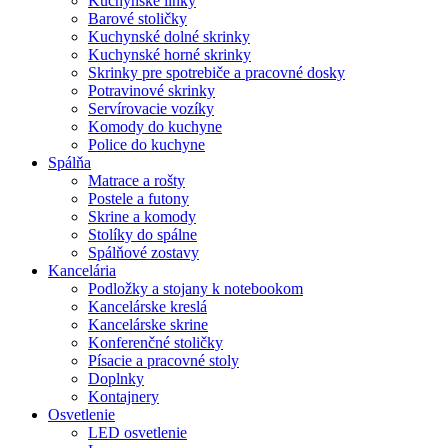
Kuchynské linky
Barové stoličky
Kuchynské dolné skrinky
Kuchynské horné skrinky
Skrinky pre spotrebiče a pracovné dosky
Potravinové skrinky
Servírovacie vozíky
Komody do kuchyne
Police do kuchyne
Spálňa
Matrace a rošty
Postele a futony
Skrine a komody
Stolíky do spálne
Spálňové zostavy
Kancelária
Podložky a stojany k notebookom
Kancelárske kreslá
Kancelárske skrine
Konferenčné stoličky
Písacie a pracovné stoly
Doplnky
Kontajnery
Osvetlenie
LED osvetlenie