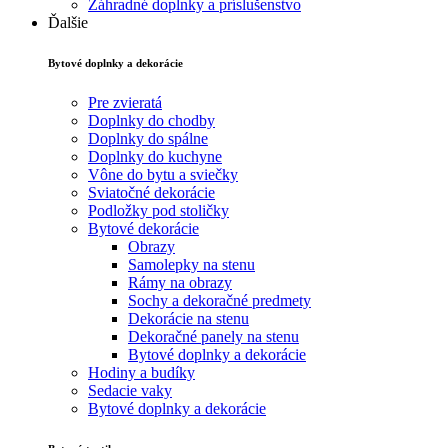
Záhradné doplnky a príslušenstvo
Ďalšie
Bytové doplnky a dekorácie
Pre zvieratá
Doplnky do chodby
Doplnky do spálne
Doplnky do kuchyne
Vône do bytu a sviečky
Sviatočné dekorácie
Podložky pod stoličky
Bytové dekorácie
Obrazy
Samolepky na stenu
Rámy na obrazy
Sochy a dekoračné predmety
Dekorácie na stenu
Dekoračné panely na stenu
Bytové doplnky a dekorácie
Hodiny a budíky
Sedacie vaky
Bytové doplnky a dekorácie