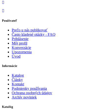
Používateľ
Prečo u nás publikovať
Často kladené otázky - FAQ
Prihlásenie
Môj profil
Konverzácie
Upozornenia
Úvod
Informácie
Katalog
Články
Kontakt
Podmienky používania
Ochrana osobných údajov
Archív noviniek
Katalóg