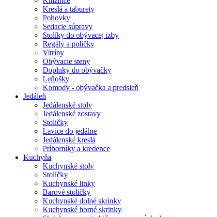
Knižnice
Kreslá a taburety
Pohovky
Sedacie súpravy
Stolíky do obývacej izby
Regály a poličky
Vitríny
Obývacie steny
Doplnky do obývačky
Leňošky
Komody - obývačka a predsieň
Jedáleň
Jedálenské stoly
Jedálenské zostavy
Stoličky
Lavice do jedálne
Jedálenské kreslá
Príborníky a kredence
Kuchyňa
Kuchynské stoly
Stoličky
Kuchynské linky
Barové stoličky
Kuchynské dolné skrinky
Kuchynské horné skrinky