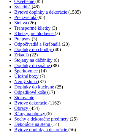
Osvetlenie
(85)
Svietidlá
(48)
Bytové doplnky a dekorácie
(1585)
Pre zvieratá
(95)
Stelivá
(26)
Transportné klietky
(3)
Klietky pre hlodavce
(3)
Pre psov
(3)
Odpočívadlá a škrábadlá
(20)
Doplnky do chodby
(40)
Zrkadlá
(22)
Stojany na dáždniky
(8)
Doplnky do spálne
(88)
Šperkovnice
(14)
Úložné boxy
(7)
Nemý sluha
(37)
Doplnky do kuchyne
(25)
Odpadkové koše
(17)
Stolovanie
Bytové dekorácie
(1162)
Obrazy
(454)
Rámy na obrazy
(6)
Sochy a dekoračné predmety
(25)
Dekorácie na stenu
(14)
Bytové doplnky a dekorácie
(56)