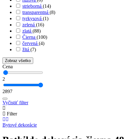
strieborná
(14)
transparentná
(8)
tyrkysová
(1)
zelená
(16)
zlatá
(88)
Čierna
(100)
červená
(4)
žltá
(7)
Zobraz všetko
Cena
2
2897
Vyčistiť filter
Filter
Bytové dekorácie