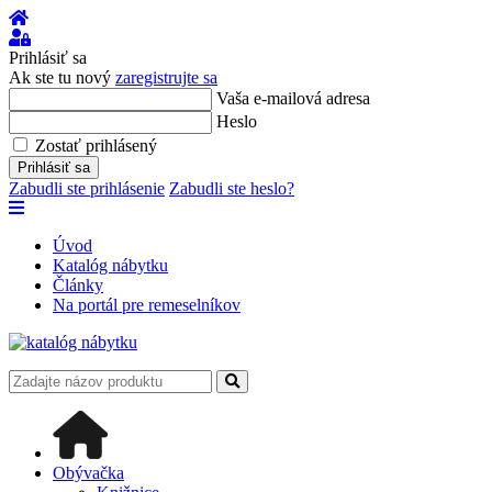
Úvod
Prihlásiť
sa
Prihlásiť sa
Ak ste tu nový
zaregistrujte sa
Vaša e-mailová adresa
Heslo
Zostať prihlásený
Prihlásiť sa
Zabudli ste prihlásenie
Zabudli ste heslo?
Úvod
Katalóg nábytku
Články
Na portál pre remeselníkov
Obývačka