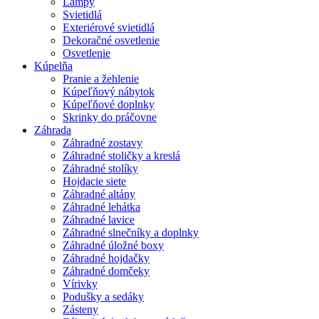
Lampy
Svietidlá
Exteriérové svietidlá
Dekoračné osvetlenie
Osvetlenie
Kúpelňa
Pranie a žehlenie
Kúpeľňový nábytok
Kúpeľňové doplnky
Skrinky do práčovne
Záhrada
Záhradné zostavy
Záhradné stoličky a kreslá
Záhradné stolíky
Hojdacie siete
Záhradné altány
Záhradné lehátka
Záhradné lavice
Záhradné slnečníky a doplnky
Záhradné úložné boxy
Záhradné hojdačky
Záhradné domčeky
Vírivky
Podušky a sedáky
Zásteny