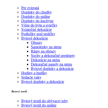
Pre zvieratá
Doplnky do chodby
Doplnky do spálne
Doplnky do kuchyne
Vône do bytu a sviečky
Sviatočné dekorácie
Podložky pod stoličky
Bytové dekorácie
Obrazy
Samolepky na stenu
Rámy na obrazy
Sochy a dekoračné predmety
Dekorácie na stenu
Dekoračné panely na stenu
Bytové doplnky a dekorácie
Hodiny a budíky
Sedacie vaky
Bytové doplnky a dekorácie
Bytový textil
Bytový textil do obývacej izby
Bytový textil do spálne