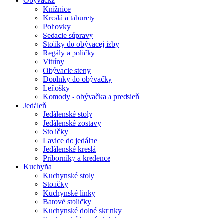
Obývačka
Knižnice
Kreslá a taburety
Pohovky
Sedacie súpravy
Stolíky do obývacej izby
Regály a poličky
Vitríny
Obývacie steny
Doplnky do obývačky
Leňošky
Komody - obývačka a predsieň
Jedáleň
Jedálenské stoly
Jedálenské zostavy
Stoličky
Lavice do jedálne
Jedálenské kreslá
Príborníky a kredence
Kuchyňa
Kuchynské stoly
Stoličky
Kuchynské linky
Barové stoličky
Kuchynské dolné skrinky