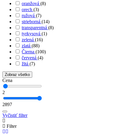
oranžová
(8)
orech
(3)
ružová
(7)
strieborná
(14)
transparentná
(8)
tyrkysová
(1)
zelená
(16)
zlatá
(88)
Čierna
(100)
červená
(4)
žltá
(7)
Zobraz všetko
Cena
2
2897
Vyčistiť filter
Filter