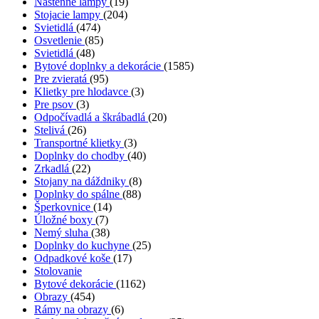
Nástenné lampy
(19)
Stojacie lampy
(204)
Svietidlá
(474)
Osvetlenie
(85)
Svietidlá
(48)
Bytové doplnky a dekorácie
(1585)
Pre zvieratá
(95)
Klietky pre hlodavce
(3)
Pre psov
(3)
Odpočívadlá a škrábadlá
(20)
Stelivá
(26)
Transportné klietky
(3)
Doplnky do chodby
(40)
Zrkadlá
(22)
Stojany na dáždniky
(8)
Doplnky do spálne
(88)
Šperkovnice
(14)
Úložné boxy
(7)
Nemý sluha
(38)
Doplnky do kuchyne
(25)
Odpadkové koše
(17)
Stolovanie
Bytové dekorácie
(1162)
Obrazy
(454)
Rámy na obrazy
(6)