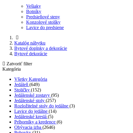
Vešiaky
Botníky
Predsieňové steny
Konzolové stolíky
Lavice do predsiene
Katalóg nábytku
Bytové doplnky a dekorácie
Bytové dekorácie
Zatvoriť filter
Kategória
Všetky Kategória
Jedáleň
(649)
Stoličky
(152)
Jedálenské zostavy
(95)
Jedálenské stoly
(257)
Rozložitelné stoly do jedálne
(3)
Lavice do jedálne
(14)
Jedálenské kreslá
(5)
Príborníky a kredence
(6)
Obývacia izba
(2646)
Pohovky
(31)