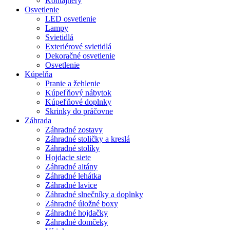
Kontajnery
Osvetlenie
LED osvetlenie
Lampy
Svietidlá
Exteriérové svietidlá
Dekoračné osvetlenie
Osvetlenie
Kúpelňa
Pranie a žehlenie
Kúpeľňový nábytok
Kúpeľňové doplnky
Skrinky do práčovne
Záhrada
Záhradné zostavy
Záhradné stoličky a kreslá
Záhradné stolíky
Hojdacie siete
Záhradné altány
Záhradné lehátka
Záhradné lavice
Záhradné slnečníky a doplnky
Záhradné úložné boxy
Záhradné hojdačky
Záhradné domčeky