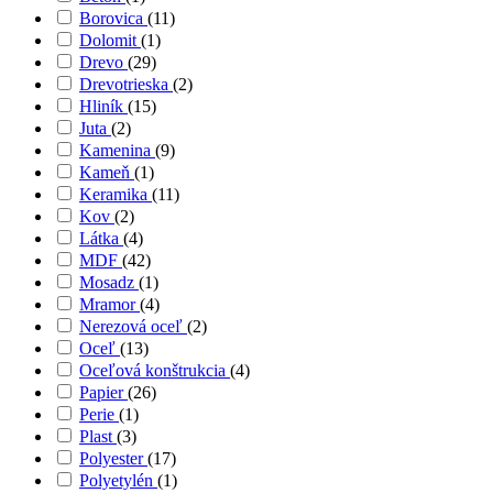
Borovica
(11)
Dolomit
(1)
Drevo
(29)
Drevotrieska
(2)
Hliník
(15)
Juta
(2)
Kamenina
(9)
Kameň
(1)
Keramika
(11)
Kov
(2)
Látka
(4)
MDF
(42)
Mosadz
(1)
Mramor
(4)
Nerezová oceľ
(2)
Oceľ
(13)
Oceľová konštrukcia
(4)
Papier
(26)
Perie
(1)
Plast
(3)
Polyester
(17)
Polyetylén
(1)