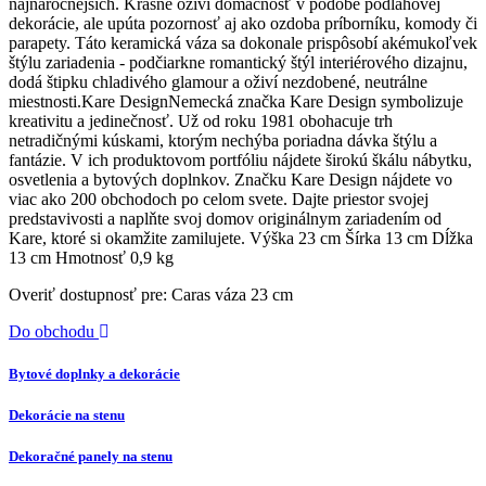
najnáročnejších. Krásne oživí domácnosť v podobe podlahovej
dekorácie, ale upúta pozornosť aj ako ozdoba príborníku, komody či
parapety. Táto keramická váza sa dokonale prispôsobí akémukoľvek
štýlu zariadenia - podčiarkne romantický štýl interiérového dizajnu,
dodá štipku chladivého glamour a oživí nezdobené, neutrálne
miestnosti.Kare DesignNemecká značka Kare Design symbolizuje
kreativitu a jedinečnosť. Už od roku 1981 obohacuje trh
netradičnými kúskami, ktorým nechýba poriadna dávka štýlu a
fantázie. V ich produktovom portfóliu nájdete širokú škálu nábytku,
osvetlenia a bytových doplnkov. Značku Kare Design nájdete vo
viac ako 200 obchodoch po celom svete. Dajte priestor svojej
predstavivosti a naplňte svoj domov originálnym zariadením od
Kare, ktoré si okamžite zamilujete. Výška 23 cm Šírka 13 cm Dĺžka
13 cm Hmotnosť 0,9 kg
Overiť dostupnosť pre: Caras váza 23 cm
Do obchodu
Bytové doplnky a dekorácie
Dekorácie na stenu
Dekoračné panely na stenu