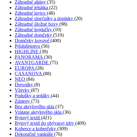
Záhradné altány
(35)
Záhradné lehátka
(22)
Záhradné lavice
(48)
Záhradné slnečníky a doplnky
(20)
Záhradné úložné boxy
(98)
Záhradné hojdačky
(10)
Záhradné domčeky
(519)
Domčeky kovové
(400)
Príslušenstvo
(56)
HIGHLINE
(39)
PANORAMA
(30)
AVANTGARDE
(75)
EUROPA
(28)
CASANOVA
(88)
NEO
(84)
Drevníky
(8)
Vírivky
(87)
Podušky a sedáky
(44)
Zásteny
(73)
Bez akrylového skla
(37)
Vrátane akrylového skla
(36)
Bytový textil
(421)
Bytový textil do obývacej izby
(409)
Koberce a koberčeky
(309)
Dekoračné vankúše
(76)