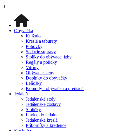
Obývačka
Knižnice
Kreslá a taburety
Pohovky
Sedacie súpravy
Stolíky do obývacej izby
Regály a poličky
Vitríny
Obývacie steny
Doplnky do obývačky
Leňošky
Komody - obývačka a predsieň
Jedáleň
Jedálenské stoly
Jedálenské zostavy
Stoličky
Lavice do jedálne
Jedálenské kreslá
Príborníky a kredence
Kuchyňa