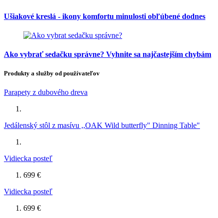
Ušiakové kreslá - ikony komfortu minulosti obľúbené dodnes
Ako vybrať sedačku správne? Vyhnite sa najčastejším chybám
Produkty a služby od používateľov
Parapety z dubového dreva
Jedálenský stôl z masívu ,,OAK Wild butterfly" Dinning Table"
Vidiecka posteľ
699 €
Vidiecka posteľ
699 €