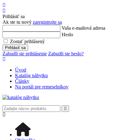
Úvod
Prihlásiť
sa
Prihlásiť sa
Ak ste tu nový
zaregistrujte sa
Vaša e-mailová adresa
Heslo
Zostať prihlásený
Prihlásiť sa
Zabudli ste prihlásenie
Zabudli ste heslo?
Úvod
Katalóg nábytku
Články
Na portál pre remeselníkov