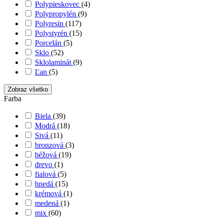
Polypieskovec
(4)
Polypropylén
(9)
Polyresin
(117)
Polystyrén
(15)
Porcelán
(5)
Sklo
(52)
Sklolaminát
(9)
Ľan
(5)
Zobraz všetko
Farba
Biela
(39)
Modrá
(18)
Sivá
(11)
bronzová
(3)
béžová
(19)
drevo
(1)
fialová
(5)
hnedá
(15)
krémová
(1)
medená
(1)
mix
(60)