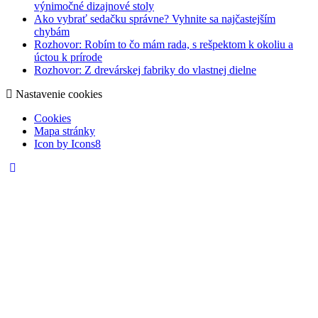
výnimočné dizajnové stoly
Ako vybrať sedačku správne? Vyhnite sa najčastejším
chybám
Rozhovor: Robím to čo mám rada, s rešpektom k okoliu a
úctou k prírode
Rozhovor: Z drevárskej fabriky do vlastnej dielne
Nastavenie cookies
Cookies
Mapa stránky
Icon by Icons8