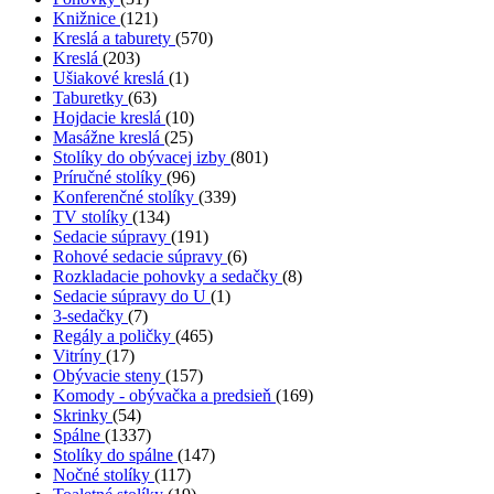
Knižnice
(121)
Kreslá a taburety
(570)
Kreslá
(203)
Ušiakové kreslá
(1)
Taburetky
(63)
Hojdacie kreslá
(10)
Masážne kreslá
(25)
Stolíky do obývacej izby
(801)
Príručné stolíky
(96)
Konferenčné stolíky
(339)
TV stolíky
(134)
Sedacie súpravy
(191)
Rohové sedacie súpravy
(6)
Rozkladacie pohovky a sedačky
(8)
Sedacie súpravy do U
(1)
3-sedačky
(7)
Regály a poličky
(465)
Vitríny
(17)
Obývacie steny
(157)
Komody - obývačka a predsieň
(169)
Skrinky
(54)
Spálne
(1337)
Stolíky do spálne
(147)
Nočné stolíky
(117)