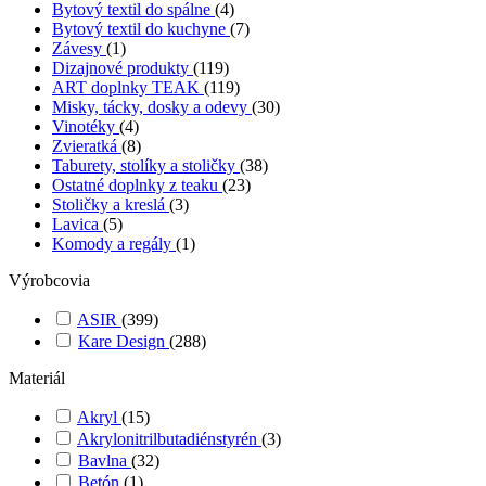
Bytový textil do spálne
(4)
Bytový textil do kuchyne
(7)
Závesy
(1)
Dizajnové produkty
(119)
ART doplnky TEAK
(119)
Misky, tácky, dosky a odevy
(30)
Vinotéky
(4)
Zvieratká
(8)
Taburety, stolíky a stoličky
(38)
Ostatné doplnky z teaku
(23)
Stoličky a kreslá
(3)
Lavica
(5)
Komody a regály
(1)
Výrobcovia
ASIR
(399)
Kare Design
(288)
Materiál
Akryl
(15)
Akrylonitrilbutadiénstyrén
(3)
Bavlna
(32)
Betón
(1)