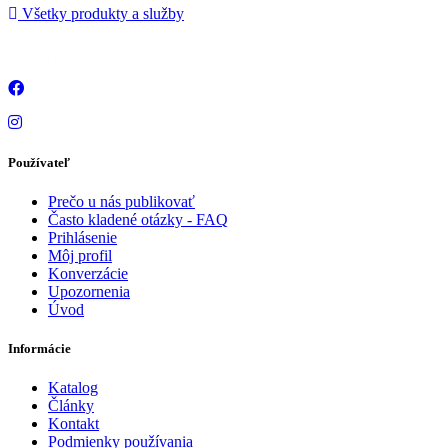
Všetky produkty a služby
Používateľ
Prečo u nás publikovať
Často kladené otázky - FAQ
Prihlásenie
Môj profil
Konverzácie
Upozornenia
Úvod
Informácie
Katalog
Články
Kontakt
Podmienky používania