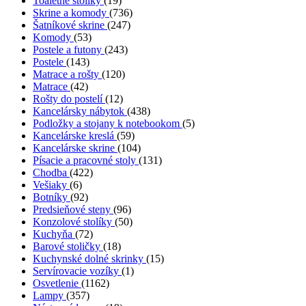
Toaletné stolíky
(19)
Skrine a komody
(736)
Šatníkové skrine
(247)
Komody
(53)
Postele a futony
(243)
Postele
(143)
Matrace a rošty
(120)
Matrace
(42)
Rošty do postelí
(12)
Kancelársky nábytok
(438)
Podložky a stojany k notebookom
(5)
Kancelárske kreslá
(59)
Kancelárske skrine
(104)
Písacie a pracovné stoly
(131)
Chodba
(422)
Vešiaky
(6)
Botníky
(92)
Predsieňové steny
(96)
Konzolové stolíky
(50)
Kuchyňa
(72)
Barové stoličky
(18)
Kuchynské dolné skrinky
(15)
Servírovacie vozíky
(1)
Osvetlenie
(1162)
Lampy
(357)