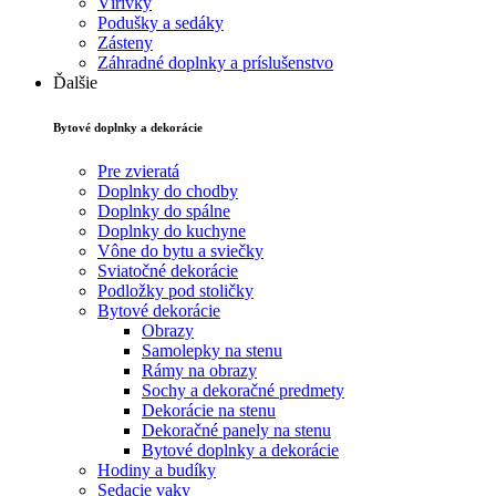
Vírivky
Podušky a sedáky
Zásteny
Záhradné doplnky a príslušenstvo
Ďalšie
Bytové doplnky a dekorácie
Pre zvieratá
Doplnky do chodby
Doplnky do spálne
Doplnky do kuchyne
Vône do bytu a sviečky
Sviatočné dekorácie
Podložky pod stoličky
Bytové dekorácie
Obrazy
Samolepky na stenu
Rámy na obrazy
Sochy a dekoračné predmety
Dekorácie na stenu
Dekoračné panely na stenu
Bytové doplnky a dekorácie
Hodiny a budíky
Sedacie vaky