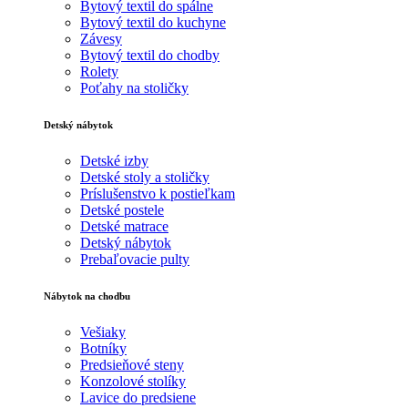
Bytový textil do spálne
Bytový textil do kuchyne
Závesy
Bytový textil do chodby
Rolety
Poťahy na stoličky
Detský nábytok
Detské izby
Detské stoly a stoličky
Príslušenstvo k postieľkam
Detské postele
Detské matrace
Detský nábytok
Prebaľovacie pulty
Nábytok na chodbu
Vešiaky
Botníky
Predsieňové steny
Konzolové stolíky
Lavice do predsiene