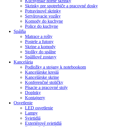
Kuchynské horné skrinky
Skrinky pre spotrebiče a pracovné dosky
Potravinové skrinky
Servírovacie vozíky
Komody do kuchyne
Police do kuchyne
Spálňa
Matrace a rošty
Postele a futony
Skrine a komody
Stolíky do spálne
Spálňové zostavy
Kancelária
Podložky a stojany k notebookom
Kancelárske kreslá
Kancelárske skrine
Konferenčné stoličky
Písacie a pracovné stoly
Doplnky
Kontajnery
Osvetlenie
LED osvetlenie
Lampy
Svietidlá
Exteriérové svietidlá