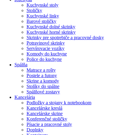
Kuchynské stoly
Stoličky
Kuchynské linky
Barové stoličky
Kuchynské dolné skrinky
Kuchynské horné skrinky
Skrinky pre spotrebiče a pracovné dosky
Potravinové skrinky
Servírovacie vozíky
Komody do kuchyne
Police do kuchyne
Spálňa
Matrace a rošty
Postele a futony
Skrine a komody
Stolíky do spálne
Spálňové zostavy
Kancelária
Podložky a stojany k notebookom
Kancelárske kreslá
Kancelárske skrine
Konferenčné stoličky
Písacie a pracovné stoly
Doplnky