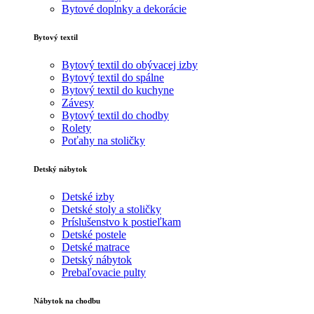
Bytové doplnky a dekorácie
Bytový textil
Bytový textil do obývacej izby
Bytový textil do spálne
Bytový textil do kuchyne
Závesy
Bytový textil do chodby
Rolety
Poťahy na stoličky
Detský nábytok
Detské izby
Detské stoly a stoličky
Príslušenstvo k postieľkam
Detské postele
Detské matrace
Detský nábytok
Prebaľovacie pulty
Nábytok na chodbu