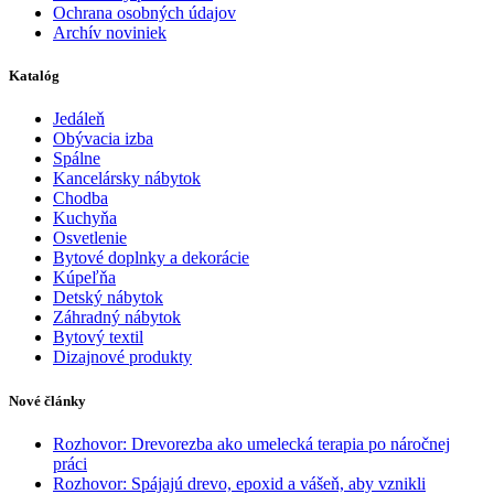
Ochrana osobných údajov
Archív noviniek
Katalóg
Jedáleň
Obývacia izba
Spálne
Kancelársky nábytok
Chodba
Kuchyňa
Osvetlenie
Bytové doplnky a dekorácie
Kúpeľňa
Detský nábytok
Záhradný nábytok
Bytový textil
Dizajnové produkty
Nové články
Rozhovor: Drevorezba ako umelecká terapia po náročnej
práci
Rozhovor: Spájajú drevo, epoxid a vášeň, aby vznikli