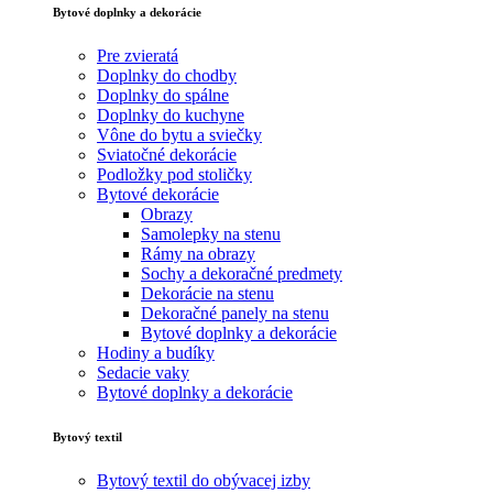
Bytové doplnky a dekorácie
Pre zvieratá
Doplnky do chodby
Doplnky do spálne
Doplnky do kuchyne
Vône do bytu a sviečky
Sviatočné dekorácie
Podložky pod stoličky
Bytové dekorácie
Obrazy
Samolepky na stenu
Rámy na obrazy
Sochy a dekoračné predmety
Dekorácie na stenu
Dekoračné panely na stenu
Bytové doplnky a dekorácie
Hodiny a budíky
Sedacie vaky
Bytové doplnky a dekorácie
Bytový textil
Bytový textil do obývacej izby