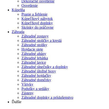
Dekoračné osvetlenie
Osvetlenie
Kúpelňa
Pranie a žehlenie
Kúpeľňový nábytok
Kúpeľňové doplnky
Skrinky do práčovne
Záhrada
Záhradné zostavy
Záhradné stoličky a kreslá
Záhradné stolíky
Hojdacie siete
Záhradné altány
Záhradné lehátka
Záhradné lavice
Záhradné slnečníky a doplnky
Záhradné úložné boxy
Záhradné hojdačky
Záhradné domčeky
Vírivky
Podušky a sedáky
Zásteny
Záhradné doplnky a príslušenstvo
Ďalšie