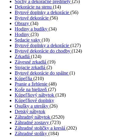
Sochy a dekoračné predmety
(25)
Dekorácie na stenu
(14)
Bytové doplnky a dekorácie
(56)
Bytové dekorácie
(56)
Obrazy
(34)
Hodiny a budíky
(34)
Hodiny
(23)
Sedacie vaky
(10)
Bytové doplnky a dekorácie
(127)
Bytové dekorácie do chodby
(124)
Zrkadlá
(124)
Závesné zrkadlá
(19)
Stojacie zrkadlá
(2)
Bytové dekorácie do spálne
(1)
Kúpeľňa
(210)
Pranie a žehlenie
(48)
Koše na bielizeň
(27)
Kúpeľňový nábytok
(128)
Kúpeľňové doplnky
Osušky a uteráky
(26)
Detský nábytok
Záhradný nábytok
(2520)
Záhradné zostavy
(723)
Záhradné stoličky a kreslá
(202)
Záhradné stolíky
(184)