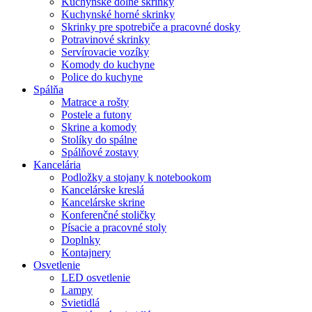
Kuchynské dolné skrinky
Kuchynské horné skrinky
Skrinky pre spotrebiče a pracovné dosky
Potravinové skrinky
Servírovacie vozíky
Komody do kuchyne
Police do kuchyne
Spálňa
Matrace a rošty
Postele a futony
Skrine a komody
Stolíky do spálne
Spálňové zostavy
Kancelária
Podložky a stojany k notebookom
Kancelárske kreslá
Kancelárske skrine
Konferenčné stoličky
Písacie a pracovné stoly
Doplnky
Kontajnery
Osvetlenie
LED osvetlenie
Lampy
Svietidlá