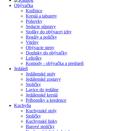
Obývačka
Knižnice
Kreslá a taburety
Pohovky
Sedacie súpravy
Stolíky do obývacej izby
Regály a poličky
Vitríny
Obývacie steny
Doplnky do obývačky
Leňošky
Komody - obývačka a predsieň
Jedáleň
Jedálenské stoly
Jedálenské zostavy
Stoličky
Lavice do jedálne
Jedálenské kreslá
Príborníky a kredence
Kuchyňa
Kuchynské stoly
Stoličky
Kuchynské linky
Barové stoličky