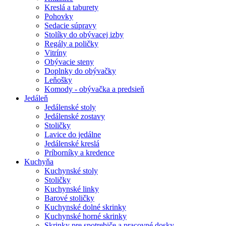
Kreslá a taburety
Pohovky
Sedacie súpravy
Stolíky do obývacej izby
Regály a poličky
Vitríny
Obývacie steny
Doplnky do obývačky
Leňošky
Komody - obývačka a predsieň
Jedáleň
Jedálenské stoly
Jedálenské zostavy
Stoličky
Lavice do jedálne
Jedálenské kreslá
Príborníky a kredence
Kuchyňa
Kuchynské stoly
Stoličky
Kuchynské linky
Barové stoličky
Kuchynské dolné skrinky
Kuchynské horné skrinky
Skrinky pre spotrebiče a pracovné dosky