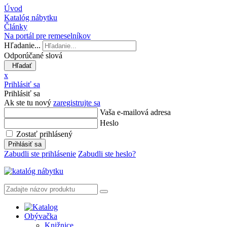
Úvod
Katalóg nábytku
Články
Na portál pre remeselníkov
Hľadanie...
Odporúčané slová
Hľadať
x
Prihlásiť sa
Prihlásiť sa
Ak ste tu nový
zaregistrujte sa
Vaša e-mailová adresa
Heslo
Zostať prihlásený
Prihlásiť sa
Zabudli ste prihlásenie
Zabudli ste heslo?
Obývačka
Knižnice