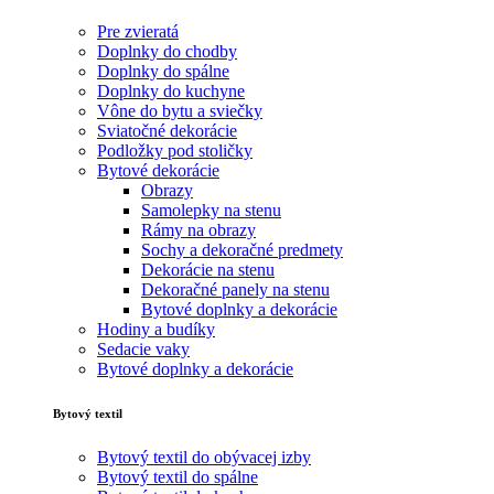
Pre zvieratá
Doplnky do chodby
Doplnky do spálne
Doplnky do kuchyne
Vône do bytu a sviečky
Sviatočné dekorácie
Podložky pod stoličky
Bytové dekorácie
Obrazy
Samolepky na stenu
Rámy na obrazy
Sochy a dekoračné predmety
Dekorácie na stenu
Dekoračné panely na stenu
Bytové doplnky a dekorácie
Hodiny a budíky
Sedacie vaky
Bytové doplnky a dekorácie
Bytový textil
Bytový textil do obývacej izby
Bytový textil do spálne