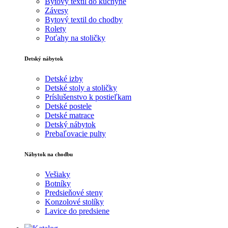
Bytový textil do kuchyne
Závesy
Bytový textil do chodby
Rolety
Poťahy na stoličky
Detský nábytok
Detské izby
Detské stoly a stoličky
Príslušenstvo k postieľkam
Detské postele
Detské matrace
Detský nábytok
Prebaľovacie pulty
Nábytok na chodbu
Vešiaky
Botníky
Predsieňové steny
Konzolové stolíky
Lavice do predsiene