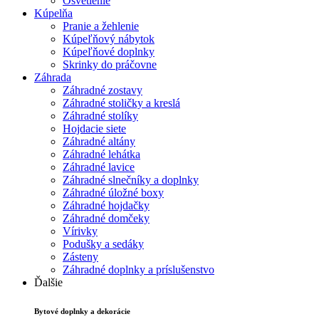
Osvetlenie
Kúpelňa
Pranie a žehlenie
Kúpeľňový nábytok
Kúpeľňové doplnky
Skrinky do práčovne
Záhrada
Záhradné zostavy
Záhradné stoličky a kreslá
Záhradné stolíky
Hojdacie siete
Záhradné altány
Záhradné lehátka
Záhradné lavice
Záhradné slnečníky a doplnky
Záhradné úložné boxy
Záhradné hojdačky
Záhradné domčeky
Vírivky
Podušky a sedáky
Zásteny
Záhradné doplnky a príslušenstvo
Ďalšie
Bytové doplnky a dekorácie