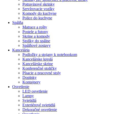
Potravinové skrinky
Servírovacie vozíky
Komody do kuchyne
Police do kuchyne
Spálňa
Matrace a rošty
Postele a futony
Skrine a komody
Stolíky do spálne
Spálňové zostavy
Kancelária
Podložky a stojany k notebookom
Kancelárske kreslá
Kancelárske skrine
Konferenčné stoličky
Písacie a pracovné stoly
Doplnky
Kontajnery
Osvetlenie
LED osvetlenie
Lampy
Svietidlá
Exteriérové svietidlá
Dekoračné osvetlenie