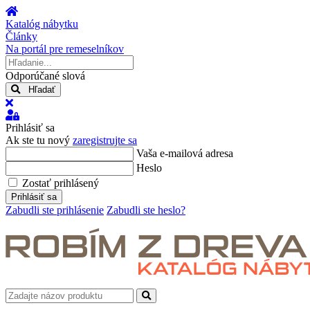
Úvod
Katalóg nábytku
Články
Na portál pre remeselníkov
Hľadanie...
Odporúčané slová
Hľadať
x
Prihlásiť
sa
Prihlásiť sa
Ak ste tu nový
zaregistrujte sa
Vaša e-mailová adresa
Heslo
Zostať prihlásený
Prihlásiť sa
Zabudli ste prihlásenie
Zabudli ste heslo?