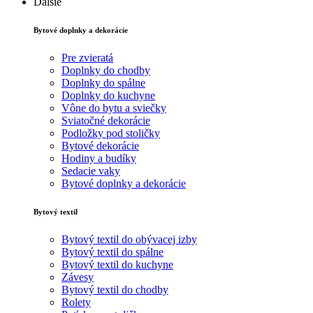
Ďalšie
Bytové doplnky a dekorácie
Pre zvieratá
Doplnky do chodby
Doplnky do spálne
Doplnky do kuchyne
Vône do bytu a sviečky
Sviatočné dekorácie
Podložky pod stoličky
Bytové dekorácie
Hodiny a budíky
Sedacie vaky
Bytové doplnky a dekorácie
Bytový textil
Bytový textil do obývacej izby
Bytový textil do spálne
Bytový textil do kuchyne
Závesy
Bytový textil do chodby
Rolety