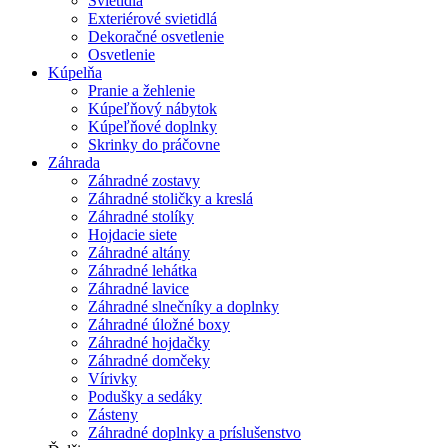
Svietidlá
Exteriérové svietidlá
Dekoračné osvetlenie
Osvetlenie
Kúpelňa
Pranie a žehlenie
Kúpeľňový nábytok
Kúpeľňové doplnky
Skrinky do práčovne
Záhrada
Záhradné zostavy
Záhradné stoličky a kreslá
Záhradné stolíky
Hojdacie siete
Záhradné altány
Záhradné lehátka
Záhradné lavice
Záhradné slnečníky a doplnky
Záhradné úložné boxy
Záhradné hojdačky
Záhradné domčeky
Vírivky
Podušky a sedáky
Zásteny
Záhradné doplnky a príslušenstvo