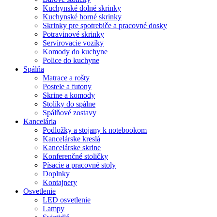
Kuchynské dolné skrinky
Kuchynské horné skrinky
Skrinky pre spotrebiče a pracovné dosky
Potravinové skrinky
Servírovacie vozíky
Komody do kuchyne
Police do kuchyne
Spálňa
Matrace a rošty
Postele a futony
Skrine a komody
Stolíky do spálne
Spálňové zostavy
Kancelária
Podložky a stojany k notebookom
Kancelárske kreslá
Kancelárske skrine
Konferenčné stoličky
Písacie a pracovné stoly
Doplnky
Kontajnery
Osvetlenie
LED osvetlenie
Lampy