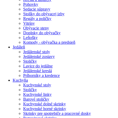
Pohovky
Sedacie súpravy
Stolíky do obývacej izby
Regály a poličky
Vitríny
Obývacie steny
Doplnky do obývačky
Leňošky
Komody - obývačka a predsieň
Jedáleň
Jedálenské stoly
Jedálenské zostavy
Stoličky
Lavice do jedálne
Jedálenské kreslá
Príborníky a kredence
Kuchyňa
Kuchynské stoly
Stoličky
Kuchynské linky
Barové stoličky
Kuchynské dolné skrinky
Kuchynské horné skrinky
Skrinky pre spotrebiče a pracovné dosky