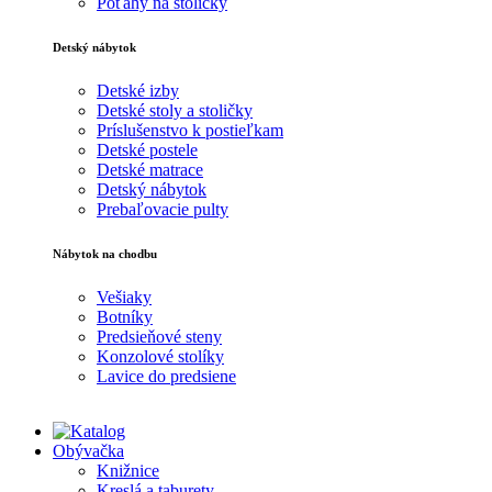
Poťahy na stoličky
Detský nábytok
Detské izby
Detské stoly a stoličky
Príslušenstvo k postieľkam
Detské postele
Detské matrace
Detský nábytok
Prebaľovacie pulty
Nábytok na chodbu
Vešiaky
Botníky
Predsieňové steny
Konzolové stolíky
Lavice do predsiene
Obývačka
Knižnice
Kreslá a taburety