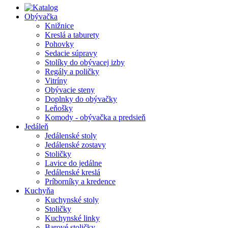
Obývačka
Knižnice
Kreslá a taburety
Pohovky
Sedacie súpravy
Stolíky do obývacej izby
Regály a poličky
Vitríny
Obývacie steny
Doplnky do obývačky
Leňošky
Komody - obývačka a predsieň
Jedáleň
Jedálenské stoly
Jedálenské zostavy
Stoličky
Lavice do jedálne
Jedálenské kreslá
Príborníky a kredence
Kuchyňa
Kuchynské stoly
Stoličky
Kuchynské linky
Barové stoličky