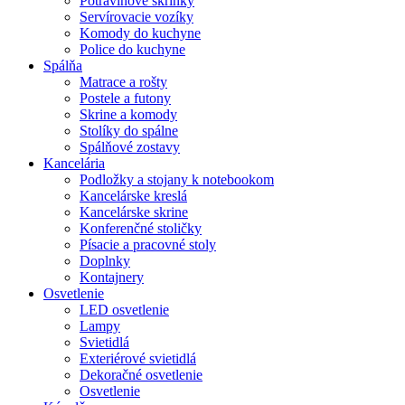
Potravinové skrinky
Servírovacie vozíky
Komody do kuchyne
Police do kuchyne
Spálňa
Matrace a rošty
Postele a futony
Skrine a komody
Stolíky do spálne
Spálňové zostavy
Kancelária
Podložky a stojany k notebookom
Kancelárske kreslá
Kancelárske skrine
Konferenčné stoličky
Písacie a pracovné stoly
Doplnky
Kontajnery
Osvetlenie
LED osvetlenie
Lampy
Svietidlá
Exteriérové svietidlá
Dekoračné osvetlenie
Osvetlenie