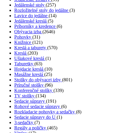
Jedálenské stoly
(257)
Rozložitelné stoly do jedálne
(3)
Lavice do jedálne
(14)
Jedálenské kreslá
(5)
Príborníky a kredence
(6)
Obývacia izba
(2646)
Pohovky
(31)
Knižnice
(121)
Kreslá a taburety
(570)
Kreslá
(203)
Ušiakové kreslá
(1)
Taburetky
(63)
Hojdacie kreslá
(10)
Masážne kreslá
(25)
Stolíky do obývacej izby
(801)
Príručné stolíky
(96)
Konferenčné stolíky
(339)
TV stolíky
(134)
Sedacie súpravy
(191)
Rohové sedacie súpravy
(6)
Rozkladacie pohovky a sedačky
(8)
Sedacie súpravy do U
(1)
3-sedačky
(7)
Regály a poličky
(465)