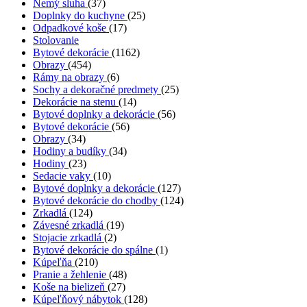
Nemý sluha
(37)
Doplnky do kuchyne
(25)
Odpadkové koše
(17)
Stolovanie
Bytové dekorácie
(1162)
Obrazy
(454)
Rámy na obrazy
(6)
Sochy a dekoračné predmety
(25)
Dekorácie na stenu
(14)
Bytové doplnky a dekorácie
(56)
Bytové dekorácie
(56)
Obrazy
(34)
Hodiny a budíky
(34)
Hodiny
(23)
Sedacie vaky
(10)
Bytové doplnky a dekorácie
(127)
Bytové dekorácie do chodby
(124)
Zrkadlá
(124)
Závesné zrkadlá
(19)
Stojacie zrkadlá
(2)
Bytové dekorácie do spálne
(1)
Kúpeľňa
(210)
Pranie a žehlenie
(48)
Koše na bielizeň
(27)
Kúpeľňový nábytok
(128)