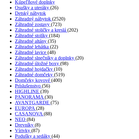
Kúpeľňové doplnky
Osušky a uteráky
(26)
Detský nábytok
Záhradný nábytok
(2520)
Záhradné zostavy
(723)
Záhradné stoličky a kreslá
(202)
Záhradné stolíky
(184)
Záhradné altány
(35)
Záhradné lehátka
(22)
Záhradné lavice
(48)
Záhradné slnečníky a doplnky
(20)
Záhradné úložné boxy
(98)
Záhradné hojdačky
(10)
Záhradné domčeky
(519)
Domčeky kovové
(400)
Príslušenstvo
(56)
HIGHLINE
(39)
PANORAMA
(30)
AVANTGARDE
(75)
EUROPA
(28)
CASANOVA
(88)
NEO
(84)
Drevníky
(8)
Vírivky
(87)
Podušky a sedáky
(44)