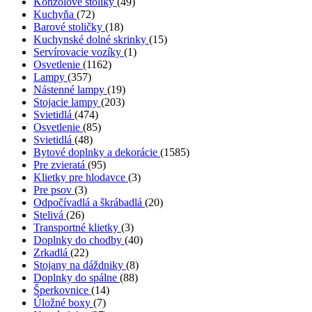
Konzolové stolíky
(49)
Kuchyňa
(72)
Barové stoličky
(18)
Kuchynské dolné skrinky
(15)
Servírovacie vozíky
(1)
Osvetlenie
(1162)
Lampy
(357)
Nástenné lampy
(19)
Stojacie lampy
(203)
Svietidlá
(474)
Osvetlenie
(85)
Svietidlá
(48)
Bytové doplnky a dekorácie
(1585)
Pre zvieratá
(95)
Klietky pre hlodavce
(3)
Pre psov
(3)
Odpočívadlá a škrábadlá
(20)
Stelivá
(26)
Transportné klietky
(3)
Doplnky do chodby
(40)
Zrkadlá
(22)
Stojany na dáždniky
(8)
Doplnky do spálne
(88)
Šperkovnice
(14)
Úložné boxy
(7)