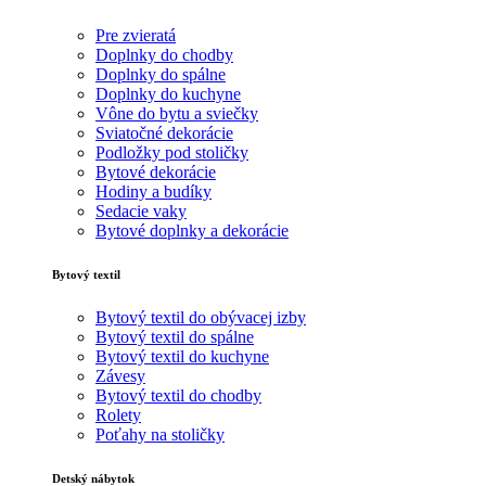
Pre zvieratá
Doplnky do chodby
Doplnky do spálne
Doplnky do kuchyne
Vône do bytu a sviečky
Sviatočné dekorácie
Podložky pod stoličky
Bytové dekorácie
Hodiny a budíky
Sedacie vaky
Bytové doplnky a dekorácie
Bytový textil
Bytový textil do obývacej izby
Bytový textil do spálne
Bytový textil do kuchyne
Závesy
Bytový textil do chodby
Rolety
Poťahy na stoličky
Detský nábytok