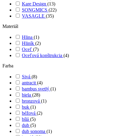
Kare Design
(13)
SONGMICS
(22)
VASAGLE
(35)
Materiál
Hlina
(1)
Hliník
(2)
Oceľ
(7)
Oceľová konštrukcia
(4)
Farba
Sivá
(8)
antracit
(4)
bambus svetlý
(1)
biela
(28)
bronzová
(1)
buk
(1)
béžová
(2)
bílá
(5)
dub
(5)
dub sonoma
(1)