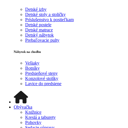
Detské izby
Detské stoly a stoličky
Príslušenstvo k postieľkam
Detské postele
Detské matrace
Detský nábytok
Prebaľovacie pulty
Nábytok na chodbu
Vešiaky
Botníky
Predsieňové steny
Konzolové stolíky
Lavice do predsiene
Obývačka
Knižnice
Kreslá a taburety
Pohovky
Sedacie súpravy