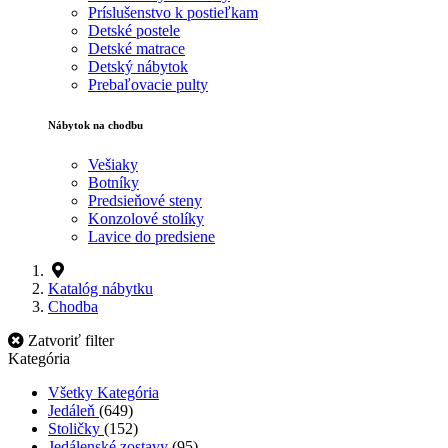
Príslušenstvo k postieľkam
Detské postele
Detské matrace
Detský nábytok
Prebaľovacie pulty
Nábytok na chodbu
Vešiaky
Botníky
Predsieňové steny
Konzolové stolíky
Lavice do predsiene
Katalóg nábytku
Chodba
Zatvoriť filter
Kategória
Všetky Kategória
Jedáleň
(649)
Stoličky
(152)
Jedálenské zostavy
(95)