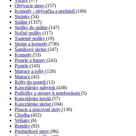
Vitríny
(17)
Obývacie steny
(157)
Komody - obývačka a predsieň
(169)
Skrinky
(54)
Spálne
(1337)
Stolíky do spálne
(147)
Nočné stolíky
(117)
Toaletné stolíky
(19)
Skrine a komody
(736)
Šatníkové skrine
(247)
Komody
(53)
Postele a futony
(243)
Postele
(143)
Matrace a rošty
(120)
Matrace
(42)
Rošty do postelí
(12)
Kancelársky nábytok
(438)
Podložky a stojany k notebookom
(5)
Kancelárske kreslá
(57)
Kancelárske skrine
(104)
Písacie a pracovné stoly
(130)
Chodba
(422)
Vešiaky
(6)
Botníky
(92)
Predsieňové steny
(96)