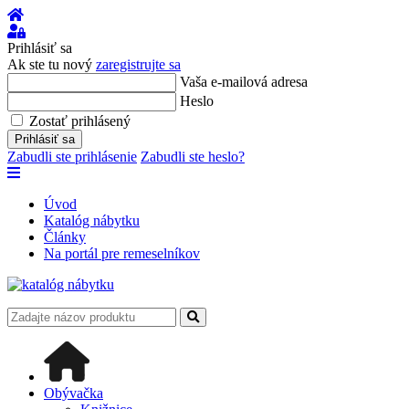
Úvod
Prihlásiť
sa
Prihlásiť sa
Ak ste tu nový
zaregistrujte sa
Vaša e-mailová adresa
Heslo
Zostať prihlásený
Prihlásiť sa
Zabudli ste prihlásenie
Zabudli ste heslo?
Úvod
Katalóg nábytku
Články
Na portál pre remeselníkov
Obývačka