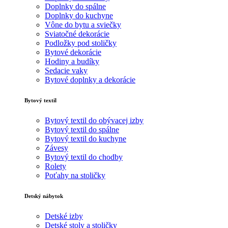
Doplnky do spálne
Doplnky do kuchyne
Vône do bytu a sviečky
Sviatočné dekorácie
Podložky pod stoličky
Bytové dekorácie
Hodiny a budíky
Sedacie vaky
Bytové doplnky a dekorácie
Bytový textil
Bytový textil do obývacej izby
Bytový textil do spálne
Bytový textil do kuchyne
Závesy
Bytový textil do chodby
Rolety
Poťahy na stoličky
Detský nábytok
Detské izby
Detské stoly a stoličky