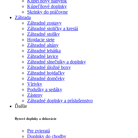
Kúpeľňový nábytok
Kúpeľňové doplnky
Skrinky do práčovne
Záhrada
Záhradné zostavy
Záhradné stoličky a kreslá
Záhradné stolíky
Hojdacie siete
Záhradné altány
Záhradné lehátka
Záhradné lavice
Záhradné slnečníky a doplnky
Záhradné úložné boxy
Záhradné hojdačky
Záhradné domčeky
Vírivky
Podušky a sedáky
Zásteny
Záhradné doplnky a príslušenstvo
Ďalšie
Bytové doplnky a dekorácie
Pre zvieratá
Doplnky do chodby