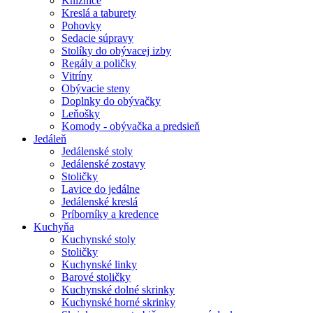
Knižnice
Kreslá a taburety
Pohovky
Sedacie súpravy
Stolíky do obývacej izby
Regály a poličky
Vitríny
Obývacie steny
Doplnky do obývačky
Leňošky
Komody - obývačka a predsieň
Jedáleň
Jedálenské stoly
Jedálenské zostavy
Stoličky
Lavice do jedálne
Jedálenské kreslá
Príborníky a kredence
Kuchyňa
Kuchynské stoly
Stoličky
Kuchynské linky
Barové stoličky
Kuchynské dolné skrinky
Kuchynské horné skrinky