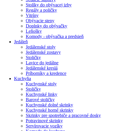
Stolíky do obývacej izby
Regály a poličky
Vitríny
Obývacie steny
Doplnky do obývačky
Leňošky
Komody - obývačka a predsieň
Jedáleň
Jedálenské stoly
Jedálenské zostavy
Stoličky
Lavice do jedálne
Jedálenské kreslá
Príborníky a kredence
Kuchyňa
Kuchynské stoly
Stoličky
Kuchynské linky
Barové stoličky
Kuchynské dolné skrinky
Kuchynské horné skrinky
Skrinky pre spotrebiče a pracovné dosky
Potravinové skrinky
Servírovacie vozíky