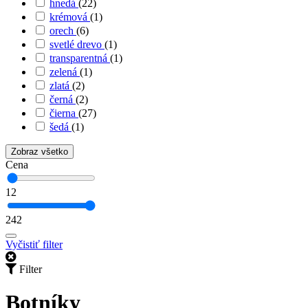
hnedá
(22)
krémová
(1)
orech
(6)
svetlé drevo
(1)
transparentná
(1)
zelená
(1)
zlatá
(2)
černá
(2)
čierna
(27)
šedá
(1)
Zobraz všetko
Cena
12
242
Vyčistiť filter
Filter
Botníky