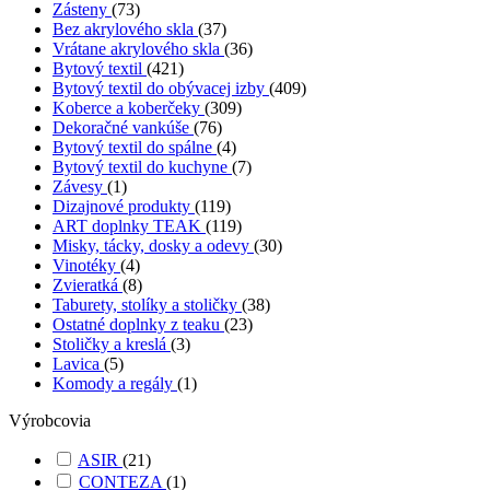
Zásteny
(73)
Bez akrylového skla
(37)
Vrátane akrylového skla
(36)
Bytový textil
(421)
Bytový textil do obývacej izby
(409)
Koberce a koberčeky
(309)
Dekoračné vankúše
(76)
Bytový textil do spálne
(4)
Bytový textil do kuchyne
(7)
Závesy
(1)
Dizajnové produkty
(119)
ART doplnky TEAK
(119)
Misky, tácky, dosky a odevy
(30)
Vinotéky
(4)
Zvieratká
(8)
Taburety, stolíky a stoličky
(38)
Ostatné doplnky z teaku
(23)
Stoličky a kreslá
(3)
Lavica
(5)
Komody a regály
(1)
Výrobcovia
ASIR
(21)
CONTEZA
(1)