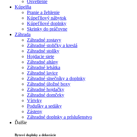
Osvetlenie
Kúpelňa
Pranie a žehlenie
Kúpeľňový nábytok
Kúpeľňové doplnky
Skrinky do práčovne
Záhrada
Záhradné zostavy
Záhradné stoličky a kreslá
Záhradné stolíky
Hojdacie siete
Záhradné altány
Záhradné lehátka
Záhradné lavice
Záhradné slnečníky a doplnky
Záhradné úložné boxy
Záhradné hojdačky
Záhradné domčeky
Vírivky
Podušky a sedáky
Zásteny
Záhradné doplnky a príslušenstvo
Ďalšie
Bytové doplnky a dekorácie