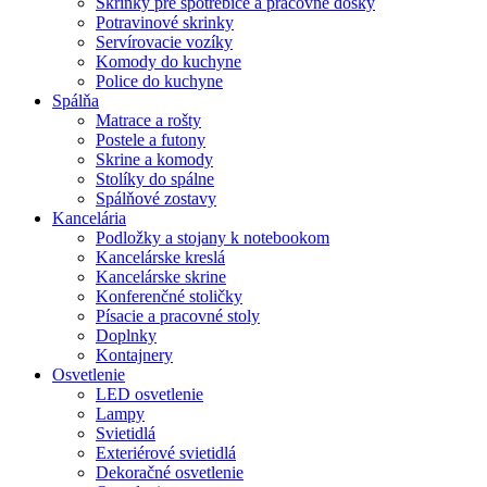
Skrinky pre spotrebiče a pracovné dosky
Potravinové skrinky
Servírovacie vozíky
Komody do kuchyne
Police do kuchyne
Spálňa
Matrace a rošty
Postele a futony
Skrine a komody
Stolíky do spálne
Spálňové zostavy
Kancelária
Podložky a stojany k notebookom
Kancelárske kreslá
Kancelárske skrine
Konferenčné stoličky
Písacie a pracovné stoly
Doplnky
Kontajnery
Osvetlenie
LED osvetlenie
Lampy
Svietidlá
Exteriérové svietidlá
Dekoračné osvetlenie