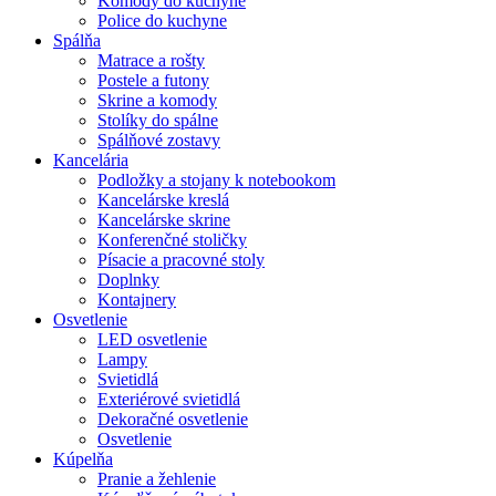
Komody do kuchyne
Police do kuchyne
Spálňa
Matrace a rošty
Postele a futony
Skrine a komody
Stolíky do spálne
Spálňové zostavy
Kancelária
Podložky a stojany k notebookom
Kancelárske kreslá
Kancelárske skrine
Konferenčné stoličky
Písacie a pracovné stoly
Doplnky
Kontajnery
Osvetlenie
LED osvetlenie
Lampy
Svietidlá
Exteriérové svietidlá
Dekoračné osvetlenie
Osvetlenie
Kúpelňa
Pranie a žehlenie