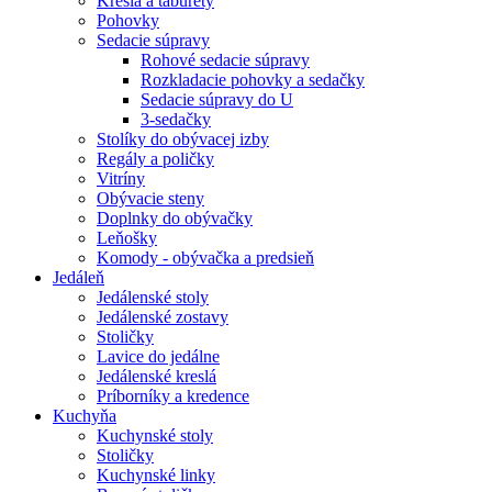
Kreslá a taburety
Pohovky
Sedacie súpravy
Rohové sedacie súpravy
Rozkladacie pohovky a sedačky
Sedacie súpravy do U
3-sedačky
Stolíky do obývacej izby
Regály a poličky
Vitríny
Obývacie steny
Doplnky do obývačky
Leňošky
Komody - obývačka a predsieň
Jedáleň
Jedálenské stoly
Jedálenské zostavy
Stoličky
Lavice do jedálne
Jedálenské kreslá
Príborníky a kredence
Kuchyňa
Kuchynské stoly
Stoličky
Kuchynské linky