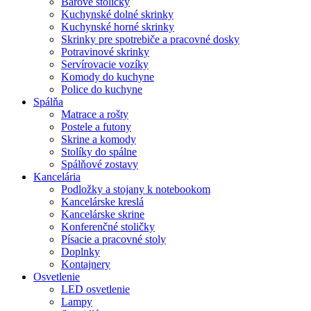
Barové stoličky
Kuchynské dolné skrinky
Kuchynské horné skrinky
Skrinky pre spotrebiče a pracovné dosky
Potravinové skrinky
Servírovacie vozíky
Komody do kuchyne
Police do kuchyne
Spálňa
Matrace a rošty
Postele a futony
Skrine a komody
Stolíky do spálne
Spálňové zostavy
Kancelária
Podložky a stojany k notebookom
Kancelárske kreslá
Kancelárske skrine
Konferenčné stoličky
Písacie a pracovné stoly
Doplnky
Kontajnery
Osvetlenie
LED osvetlenie
Lampy