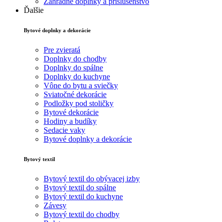
Záhradné doplnky a príslušenstvo
Ďalšie
Bytové doplnky a dekorácie
Pre zvieratá
Doplnky do chodby
Doplnky do spálne
Doplnky do kuchyne
Vône do bytu a sviečky
Sviatočné dekorácie
Podložky pod stoličky
Bytové dekorácie
Hodiny a budíky
Sedacie vaky
Bytové doplnky a dekorácie
Bytový textil
Bytový textil do obývacej izby
Bytový textil do spálne
Bytový textil do kuchyne
Závesy
Bytový textil do chodby