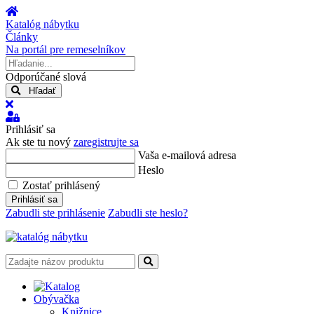
Úvod
Katalóg nábytku
Články
Na portál pre remeselníkov
Hľadanie...
Odporúčané slová
Hľadať
x
Prihlásiť
sa
Prihlásiť sa
Ak ste tu nový
zaregistrujte sa
Vaša e-mailová adresa
Heslo
Zostať prihlásený
Prihlásiť sa
Zabudli ste prihlásenie
Zabudli ste heslo?
Obývačka
Knižnice