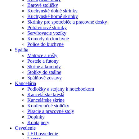
Barové stoličky
Kuchynské dolné skrinky
Kuchynské horné skrinky
Skrinky pre spotrebiče a pracovné dosky
Potravinové skrinky
Servírovacie vozíky
Komody do kuchyne
Police do kuchyne
Spálňa
Matrace a rošty
Postele a futony
Skrine a komody
Stolíky do spálne
Spálňové zostavy
Kancelária
Podložky a stojany k notebookom
Kancelárske kreslá
Kancelárske skrine
Konferenčné stoličky
Písacie a pracovné stoly
Doplnky
Kontajnery
Osvetlenie
LED osvetlenie