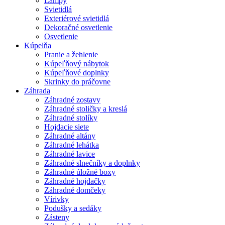
Lampy
Svietidlá
Exteriérové svietidlá
Dekoračné osvetlenie
Osvetlenie
Kúpelňa
Pranie a žehlenie
Kúpeľňový nábytok
Kúpeľňové doplnky
Skrinky do práčovne
Záhrada
Záhradné zostavy
Záhradné stoličky a kreslá
Záhradné stolíky
Hojdacie siete
Záhradné altány
Záhradné lehátka
Záhradné lavice
Záhradné slnečníky a doplnky
Záhradné úložné boxy
Záhradné hojdačky
Záhradné domčeky
Vírivky
Podušky a sedáky
Zásteny