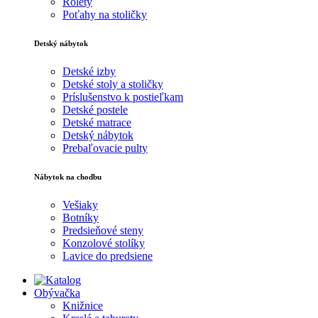
Rolety
Poťahy na stoličky
Detský nábytok
Detské izby
Detské stoly a stoličky
Príslušenstvo k postieľkam
Detské postele
Detské matrace
Detský nábytok
Prebaľovacie pulty
Nábytok na chodbu
Vešiaky
Botníky
Predsieňové steny
Konzolové stolíky
Lavice do predsiene
Obývačka
Knižnice