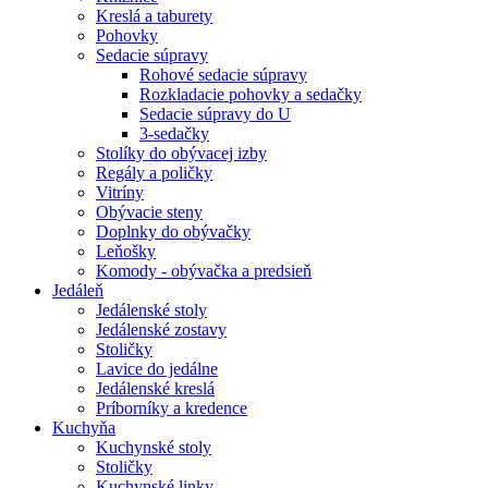
Kreslá a taburety
Pohovky
Sedacie súpravy
Rohové sedacie súpravy
Rozkladacie pohovky a sedačky
Sedacie súpravy do U
3-sedačky
Stolíky do obývacej izby
Regály a poličky
Vitríny
Obývacie steny
Doplnky do obývačky
Leňošky
Komody - obývačka a predsieň
Jedáleň
Jedálenské stoly
Jedálenské zostavy
Stoličky
Lavice do jedálne
Jedálenské kreslá
Príborníky a kredence
Kuchyňa
Kuchynské stoly
Stoličky
Kuchynské linky