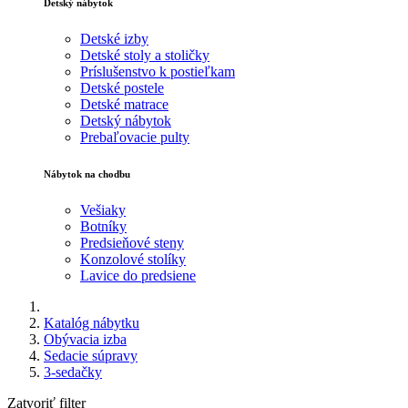
Detský nábytok
Detské izby
Detské stoly a stoličky
Príslušenstvo k postieľkam
Detské postele
Detské matrace
Detský nábytok
Prebaľovacie pulty
Nábytok na chodbu
Vešiaky
Botníky
Predsieňové steny
Konzolové stolíky
Lavice do predsiene
Katalóg nábytku
Obývacia izba
Sedacie súpravy
3-sedačky
Zatvoriť filter