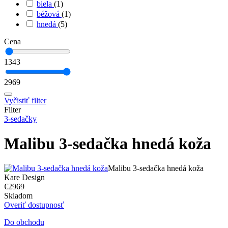
biela
(1)
béžová
(1)
hnedá
(5)
Cena
1343
2969
Vyčistiť filter
Filter
3-sedačky
Malibu 3-sedačka hnedá koža
Malibu 3-sedačka hnedá koža
Kare Design
€2969
Skladom
Overiť dostupnosť
Do obchodu