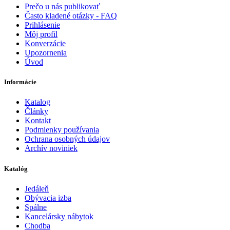
Prečo u nás publikovať
Často kladené otázky - FAQ
Prihlásenie
Môj profil
Konverzácie
Upozornenia
Úvod
Informácie
Katalog
Články
Kontakt
Podmienky používania
Ochrana osobných údajov
Archív noviniek
Katalóg
Jedáleň
Obývacia izba
Spálne
Kancelársky nábytok
Chodba