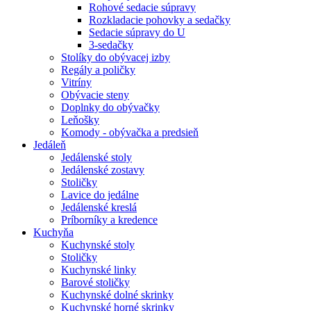
Rohové sedacie súpravy
Rozkladacie pohovky a sedačky
Sedacie súpravy do U
3-sedačky
Stolíky do obývacej izby
Regály a poličky
Vitríny
Obývacie steny
Doplnky do obývačky
Leňošky
Komody - obývačka a predsieň
Jedáleň
Jedálenské stoly
Jedálenské zostavy
Stoličky
Lavice do jedálne
Jedálenské kreslá
Príborníky a kredence
Kuchyňa
Kuchynské stoly
Stoličky
Kuchynské linky
Barové stoličky
Kuchynské dolné skrinky
Kuchynské horné skrinky