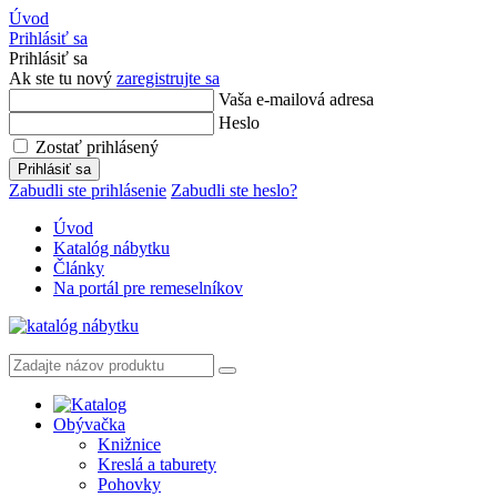
Úvod
Prihlásiť sa
Prihlásiť sa
Ak ste tu nový
zaregistrujte sa
Vaša e-mailová adresa
Heslo
Zostať prihlásený
Prihlásiť sa
Zabudli ste prihlásenie
Zabudli ste heslo?
Úvod
Katalóg nábytku
Články
Na portál pre remeselníkov
Obývačka
Knižnice
Kreslá a taburety
Pohovky