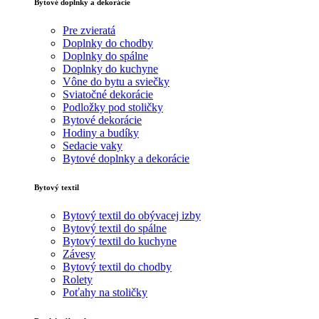
Bytové doplnky a dekorácie
Pre zvieratá
Doplnky do chodby
Doplnky do spálne
Doplnky do kuchyne
Vône do bytu a sviečky
Sviatočné dekorácie
Podložky pod stoličky
Bytové dekorácie
Hodiny a budíky
Sedacie vaky
Bytové doplnky a dekorácie
Bytový textil
Bytový textil do obývacej izby
Bytový textil do spálne
Bytový textil do kuchyne
Závesy
Bytový textil do chodby
Rolety
Poťahy na stoličky