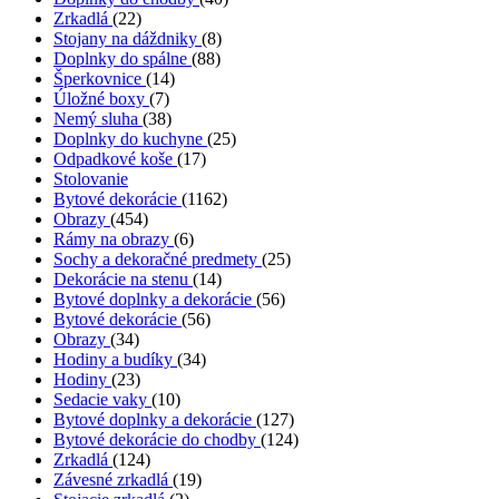
Zrkadlá
(22)
Stojany na dáždniky
(8)
Doplnky do spálne
(88)
Šperkovnice
(14)
Úložné boxy
(7)
Nemý sluha
(38)
Doplnky do kuchyne
(25)
Odpadkové koše
(17)
Stolovanie
Bytové dekorácie
(1162)
Obrazy
(454)
Rámy na obrazy
(6)
Sochy a dekoračné predmety
(25)
Dekorácie na stenu
(14)
Bytové doplnky a dekorácie
(56)
Bytové dekorácie
(56)
Obrazy
(34)
Hodiny a budíky
(34)
Hodiny
(23)
Sedacie vaky
(10)
Bytové doplnky a dekorácie
(127)
Bytové dekorácie do chodby
(124)
Zrkadlá
(124)
Závesné zrkadlá
(19)