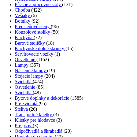
Písacie a pracovné stoly
(131)
Chodba
(422)
Vešiaky
(6)
Botníky
(92)
Predsieňové steny
(96)
Konzolové stolíky
(50)
Kuchyňa
(72)
Barové stoličky
(18)
Kuchynské dolné skrinky
(15)
Servírovacie vozíky
(1)
Osvetlenie
(1162)
Lampy
(357)
Nástenné lampy
(19)
Stojacie lampy
(204)
Svietidlá
(474)
Osvetlenie
(85)
Svietidlá
(48)
Bytové doplnky a dekorácie
(1585)
Pre zvieratá
(95)
Stelivá
(26)
Transportné klietky
(3)
Klietky pre hlodavce
(3)
Pre psov
(3)
Odpočívadlá a škrábadlá
(20)
Doplnky do chodby
(40)