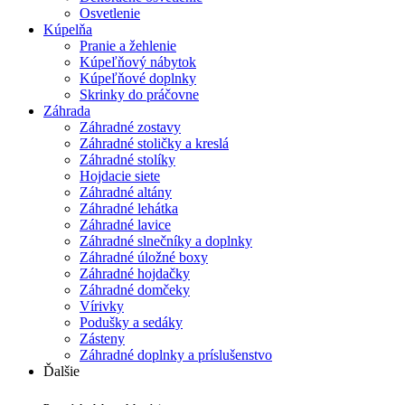
Osvetlenie
Kúpelňa
Pranie a žehlenie
Kúpeľňový nábytok
Kúpeľňové doplnky
Skrinky do práčovne
Záhrada
Záhradné zostavy
Záhradné stoličky a kreslá
Záhradné stolíky
Hojdacie siete
Záhradné altány
Záhradné lehátka
Záhradné lavice
Záhradné slnečníky a doplnky
Záhradné úložné boxy
Záhradné hojdačky
Záhradné domčeky
Vírivky
Podušky a sedáky
Zásteny
Záhradné doplnky a príslušenstvo
Ďalšie