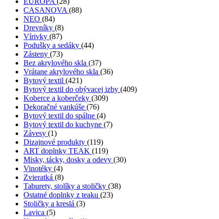
EUROPA
(28)
CASANOVA
(88)
NEO
(84)
Drevníky
(8)
Vírivky
(87)
Podušky a sedáky
(44)
Zásteny
(73)
Bez akrylového skla
(37)
Vrátane akrylového skla
(36)
Bytový textil
(421)
Bytový textil do obývacej izby
(409)
Koberce a koberčeky
(309)
Dekoračné vankúše
(76)
Bytový textil do spálne
(4)
Bytový textil do kuchyne
(7)
Závesy
(1)
Dizajnové produkty
(119)
ART doplnky TEAK
(119)
Misky, tácky, dosky a odevy
(30)
Vinotéky
(4)
Zvieratká
(8)
Taburety, stolíky a stoličky
(38)
Ostatné doplnky z teaku
(23)
Stoličky a kreslá
(3)
Lavica
(5)