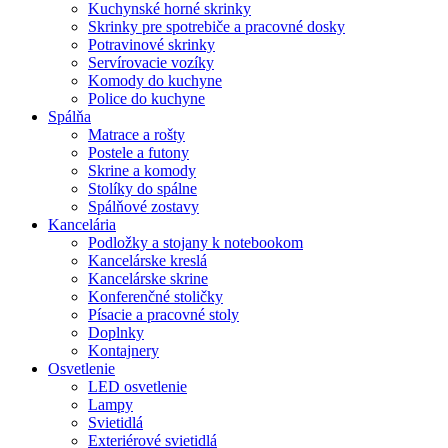
Kuchynské horné skrinky
Skrinky pre spotrebiče a pracovné dosky
Potravinové skrinky
Servírovacie vozíky
Komody do kuchyne
Police do kuchyne
Spálňa
Matrace a rošty
Postele a futony
Skrine a komody
Stolíky do spálne
Spálňové zostavy
Kancelária
Podložky a stojany k notebookom
Kancelárske kreslá
Kancelárske skrine
Konferenčné stoličky
Písacie a pracovné stoly
Doplnky
Kontajnery
Osvetlenie
LED osvetlenie
Lampy
Svietidlá
Exteriérové svietidlá