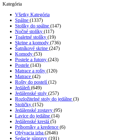
Kategória
Všetky Kategória
Spálne
(1337)
Stolíky do spálne
(147)
Nočné stolíky
(117)
Toaletné stolíky
(19)
Skrine a komody
(736)
Šatníkové skrine
(247)
Komody
(53)
Postele a futony
(243)
Postele
(143)
Matrace a rošty
(120)
Matrace
(42)
Rošty do postelí
(12)
Jedáleň
(649)
Jedálenské stoly
(257)
Rozložitelné stoly do jedálne
(3)
Stoličky
(152)
Jedálenské zostavy
(95)
Lavice do jedálne
(14)
Jedálenské kreslá
(5)
Príborníky a kredence
(6)
Obývacia izba
(2646)
Sedacie súpravy
(191)