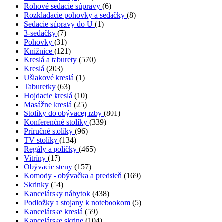
Rohové sedacie súpravy
(6)
Rozkladacie pohovky a sedačky
(8)
Sedacie súpravy do U
(1)
3-sedačky
(7)
Pohovky
(31)
Knižnice
(121)
Kreslá a taburety
(570)
Kreslá
(203)
Ušiakové kreslá
(1)
Taburetky
(63)
Hojdacie kreslá
(10)
Masážne kreslá
(25)
Stolíky do obývacej izby
(801)
Konferenčné stolíky
(339)
Príručné stolíky
(96)
TV stolíky
(134)
Regály a poličky
(465)
Vitríny
(17)
Obývacie steny
(157)
Komody - obývačka a predsieň
(169)
Skrinky
(54)
Kancelársky nábytok
(438)
Podložky a stojany k notebookom
(5)
Kancelárske kreslá
(59)
Kancelárske skrine
(104)