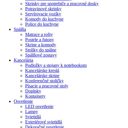
Skrinky pre spotrebiče a pracovné dosky
Potravinové skrinky
Servírovacie vozíky
Komody do kuchyne
Police do kuchyne
Spálňa
Matrace a rošty
Postele a futony
Skrine a komody
Stolíky do spálne
Spálňové zostavy
Kancelária
Podložky a stojany k notebookom
Kancelárske kreslá
Kancelárske skrine
Konferenčné stoličky
Písacie a pracovné stoly
Doplnky
Kontajnery
Osvetlenie
LED osvetlenie
Lampy
Svietidlá
Exteriérové svietidlá
Dekoračné osvetlenie