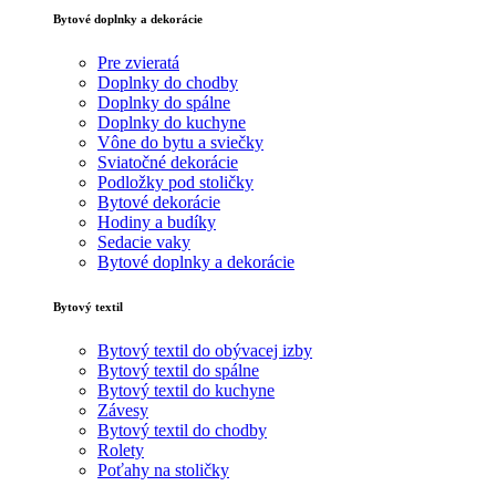
Bytové doplnky a dekorácie
Pre zvieratá
Doplnky do chodby
Doplnky do spálne
Doplnky do kuchyne
Vône do bytu a sviečky
Sviatočné dekorácie
Podložky pod stoličky
Bytové dekorácie
Hodiny a budíky
Sedacie vaky
Bytové doplnky a dekorácie
Bytový textil
Bytový textil do obývacej izby
Bytový textil do spálne
Bytový textil do kuchyne
Závesy
Bytový textil do chodby
Rolety
Poťahy na stoličky