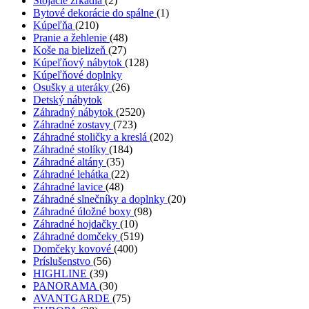
Stojacie zrkadlá
(2)
Bytové dekorácie do spálne
(1)
Kúpeľňa
(210)
Pranie a žehlenie
(48)
Koše na bielizeň
(27)
Kúpeľňový nábytok
(128)
Kúpeľňové doplnky
Osušky a uteráky
(26)
Detský nábytok
Záhradný nábytok
(2520)
Záhradné zostavy
(723)
Záhradné stoličky a kreslá
(202)
Záhradné stolíky
(184)
Záhradné altány
(35)
Záhradné lehátka
(22)
Záhradné lavice
(48)
Záhradné slnečníky a doplnky
(20)
Záhradné úložné boxy
(98)
Záhradné hojdačky
(10)
Záhradné domčeky
(519)
Domčeky kovové
(400)
Príslušenstvo
(56)
HIGHLINE
(39)
PANORAMA
(30)
AVANTGARDE
(75)