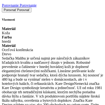
Porovnanie
Porovnanie
Porovnať
Porovnať
Vlastnosti
Materiál
Koža
Farba
hnedá
Materiál
Oceľová konštrukcia
Drevo
Sedačka Malibu je určená najmä pre náročných zákazníkov
hľadajúcich kvalitu a nadčasový dizajn v jednom. Robustné
prevedenie a čalúnenie v hnedej hovädzej koži je doplnené
elegantnými chrómovými nožičkami. Lineárne prešívanie kože
podporuje hranatý tvar sedačky, ktorá dýcha luxusom. Jej nosnosť je
480 kg a bude sa vynímať nielen v domácnostiach, ale i v
hotelových halách, či reštauráciách. Kare DesignNemecká značka
Kare Design symbolizuje kreativitu a jedinečnosť. Už od roku 1981
obohacuje trh netradičnými kúskami, ktorým nechýba poriadna
dávka štýlu a fantázie. V ich produktovom portfóliu nájdete širokú
škálu nábytku, osvetlenia a bytových doplnkov. Značku Kare
Design nájdete vo viac ako 200 obchodoch po celom svete. Dajte