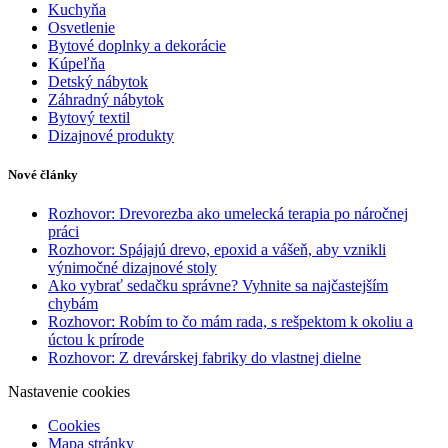
Kuchyňa
Osvetlenie
Bytové doplnky a dekorácie
Kúpeľňa
Detský nábytok
Záhradný nábytok
Bytový textil
Dizajnové produkty
Nové články
Rozhovor: Drevorezba ako umelecká terapia po náročnej
práci
Rozhovor: Spájajú drevo, epoxid a vášeň, aby vznikli
výnimočné dizajnové stoly
Ako vybrať sedačku správne? Vyhnite sa najčastejším
chybám
Rozhovor: Robím to čo mám rada, s rešpektom k okoliu a
úctou k prírode
Rozhovor: Z drevárskej fabriky do vlastnej dielne
Nastavenie cookies
Cookies
Mapa stránky