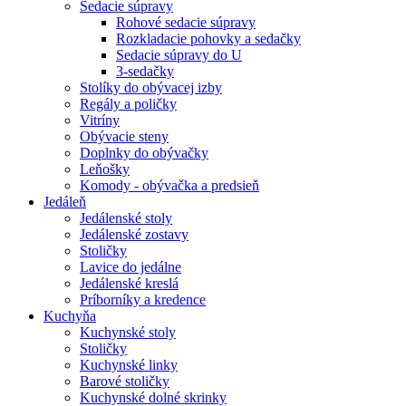
Sedacie súpravy
Rohové sedacie súpravy
Rozkladacie pohovky a sedačky
Sedacie súpravy do U
3-sedačky
Stolíky do obývacej izby
Regály a poličky
Vitríny
Obývacie steny
Doplnky do obývačky
Leňošky
Komody - obývačka a predsieň
Jedáleň
Jedálenské stoly
Jedálenské zostavy
Stoličky
Lavice do jedálne
Jedálenské kreslá
Príborníky a kredence
Kuchyňa
Kuchynské stoly
Stoličky
Kuchynské linky
Barové stoličky
Kuchynské dolné skrinky