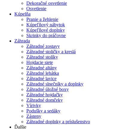
Dekoračné osvetlenie
Osvetlenie
Kúpelňa
Pranie a žehlenie
Kúpeľňový nábytok
Kúpeľňové doplnky
Skrinky do práčovne
Záhrada
Záhradné zostavy
Záhradné stoličky a kreslá
Záhradné stolíky
Hojdacie siete
Záhradné altány
Záhradné lehátka
Záhradné lavice
Záhradné slnečníky a doplnky
Záhradné úložné boxy
Záhradné hojdačky
Záhradné domčeky
Vírivky
Podušky a sedáky
Zásteny
Záhradné doplnky a príslušenstvo
Ďalšie