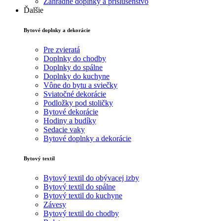
Záhradné doplnky a príslušenstvo
Ďalšie
Bytové doplnky a dekorácie
Pre zvieratá
Doplnky do chodby
Doplnky do spálne
Doplnky do kuchyne
Vône do bytu a sviečky
Sviatočné dekorácie
Podložky pod stoličky
Bytové dekorácie
Hodiny a budíky
Sedacie vaky
Bytové doplnky a dekorácie
Bytový textil
Bytový textil do obývacej izby
Bytový textil do spálne
Bytový textil do kuchyne
Závesy
Bytový textil do chodby