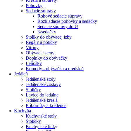
Kreslá a taburety
Pohovky
Sedacie súpravy
Rohové sedacie súpravy
Rozkladacie pohovky a sedačky
Sedacie súpravy do U
3-sedačky
Stolíky do obývacej izby
Regály a poličky
Vitríny
Obývacie steny
Doplnky do obývačky
Leňošky
Komody - obývačka a predsieň
Jedáleň
Jedálenské stoly
Jedálenské zostavy
Stoličky
Lavice do jedálne
Jedálenské kreslá
Príborníky a kredence
Kuchyňa
Kuchynské stoly
Stoličky
Kuchynské linky