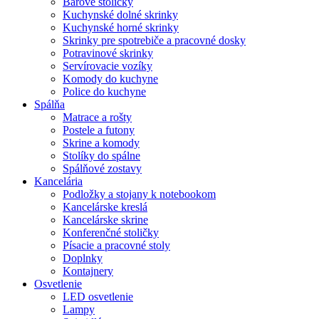
Barové stoličky
Kuchynské dolné skrinky
Kuchynské horné skrinky
Skrinky pre spotrebiče a pracovné dosky
Potravinové skrinky
Servírovacie vozíky
Komody do kuchyne
Police do kuchyne
Spálňa
Matrace a rošty
Postele a futony
Skrine a komody
Stolíky do spálne
Spálňové zostavy
Kancelária
Podložky a stojany k notebookom
Kancelárske kreslá
Kancelárske skrine
Konferenčné stoličky
Písacie a pracovné stoly
Doplnky
Kontajnery
Osvetlenie
LED osvetlenie
Lampy