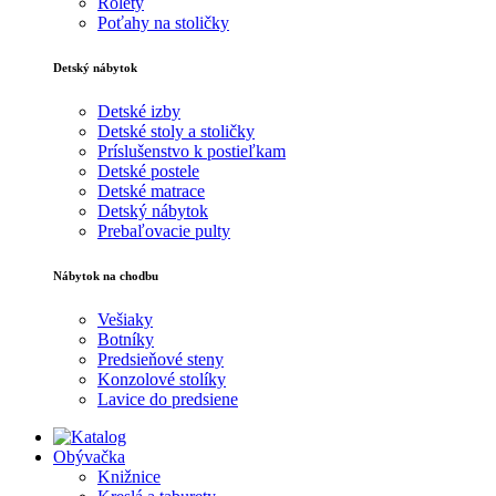
Rolety
Poťahy na stoličky
Detský nábytok
Detské izby
Detské stoly a stoličky
Príslušenstvo k postieľkam
Detské postele
Detské matrace
Detský nábytok
Prebaľovacie pulty
Nábytok na chodbu
Vešiaky
Botníky
Predsieňové steny
Konzolové stolíky
Lavice do predsiene
Obývačka
Knižnice