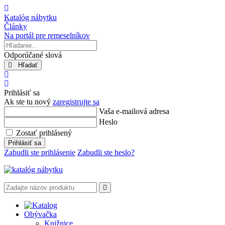
Úvod
Katalóg nábytku
Články
Na portál pre remeselníkov
Hľadanie...
Odporúčané slová
Hľadať
x
Prihlásiť
sa
Prihlásiť sa
Ak ste tu nový
zaregistrujte sa
Vaša e-mailová adresa
Heslo
Zostať prihlásený
Prihlásiť sa
Zabudli ste prihlásenie
Zabudli ste heslo?
Obývačka
Knižnice