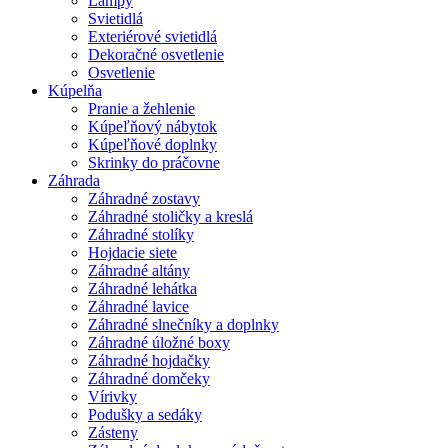
Lampy
Svietidlá
Exteriérové svietidlá
Dekoračné osvetlenie
Osvetlenie
Kúpelňa
Pranie a žehlenie
Kúpeľňový nábytok
Kúpeľňové doplnky
Skrinky do práčovne
Záhrada
Záhradné zostavy
Záhradné stoličky a kreslá
Záhradné stolíky
Hojdacie siete
Záhradné altány
Záhradné lehátka
Záhradné lavice
Záhradné slnečníky a doplnky
Záhradné úložné boxy
Záhradné hojdačky
Záhradné domčeky
Vírivky
Podušky a sedáky
Zásteny