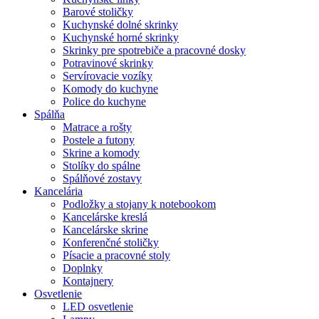
Barové stoličky
Kuchynské dolné skrinky
Kuchynské horné skrinky
Skrinky pre spotrebiče a pracovné dosky
Potravinové skrinky
Servírovacie vozíky
Komody do kuchyne
Police do kuchyne
Spálňa
Matrace a rošty
Postele a futony
Skrine a komody
Stolíky do spálne
Spálňové zostavy
Kancelária
Podložky a stojany k notebookom
Kancelárske kreslá
Kancelárske skrine
Konferenčné stoličky
Písacie a pracovné stoly
Doplnky
Kontajnery
Osvetlenie
LED osvetlenie