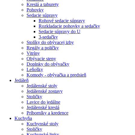
Kreslá a taburety
Pohovky
Sedacie súpravy
Rohové sedacie súpravy
Rozkladacie pohovky a sedačky
Sedacie súpravy do U
3-sedačky
Stolíky do obývacej izby
Regály a poličky
Vitríny
Obývacie steny
Doplnky do obývačky
Leňošky
Komody - obývačka a predsieň
Jedáleň
Jedálenské stoly
Jedálenské zostavy
Stoličky
Lavice do jedálne
Jedálenské kreslá
Príborníky a kredence
Kuchyňa
Kuchynské stoly
Stoličky
Kuchynské linky