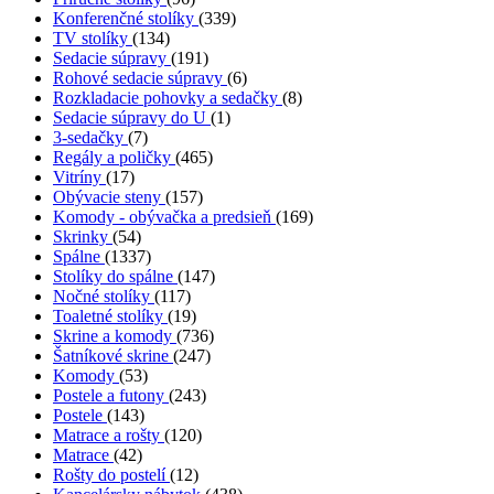
Konferenčné stolíky
(339)
TV stolíky
(134)
Sedacie súpravy
(191)
Rohové sedacie súpravy
(6)
Rozkladacie pohovky a sedačky
(8)
Sedacie súpravy do U
(1)
3-sedačky
(7)
Regály a poličky
(465)
Vitríny
(17)
Obývacie steny
(157)
Komody - obývačka a predsieň
(169)
Skrinky
(54)
Spálne
(1337)
Stolíky do spálne
(147)
Nočné stolíky
(117)
Toaletné stolíky
(19)
Skrine a komody
(736)
Šatníkové skrine
(247)
Komody
(53)
Postele a futony
(243)
Postele
(143)
Matrace a rošty
(120)
Matrace
(42)
Rošty do postelí
(12)