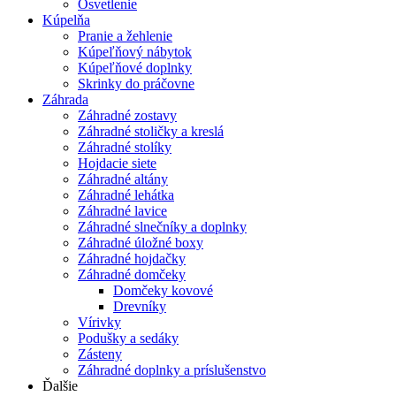
Osvetlenie
Kúpelňa
Pranie a žehlenie
Kúpeľňový nábytok
Kúpeľňové doplnky
Skrinky do práčovne
Záhrada
Záhradné zostavy
Záhradné stoličky a kreslá
Záhradné stolíky
Hojdacie siete
Záhradné altány
Záhradné lehátka
Záhradné lavice
Záhradné slnečníky a doplnky
Záhradné úložné boxy
Záhradné hojdačky
Záhradné domčeky
Domčeky kovové
Drevníky
Vírivky
Podušky a sedáky
Zásteny
Záhradné doplnky a príslušenstvo
Ďalšie