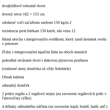
dvojkrídlové robustné dvere
dverný otvor 182 × 155 cm
odolnosť voči zaťaženiu snehom 150 kg/m 2
rezistencia proti búrkam 150 km/h, sila vetra 12
šikmá strecha s integrovaným svetlíkom, ktorý zaistí dostatok svetla
v priestore
žľaby s integrovanými lapačmi lístia na oboch stranách
pohodlné otváranie dverí s tlakovou plynovou pružinou
(vnútorné steny domčeka sú vždy šedobiele)
Obsah balenia
záhradný domček
2 police regálu a 2 regálové stojny (na zavesenie regálových políc v
ľubovoľnej výške)
4 držiaky záhradného náčinia (na zavesenie lopát, hrablí, hadíc atď.)