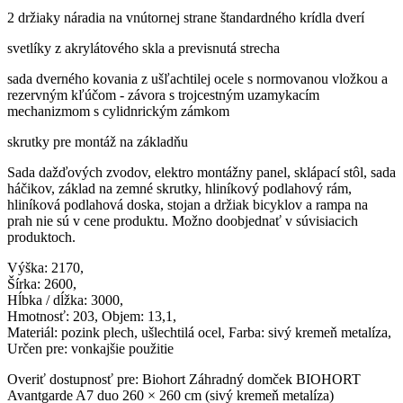
2 držiaky náradia na vnútornej strane štandardného krídla dverí
svetlíky z akrylátového skla a previsnutá strecha
sada dverného kovania z ušľachtilej ocele s normovanou vložkou a
rezervným kľúčom - závora s trojcestným uzamykacím
mechanizmom s cylidnrickým zámkom
skrutky pre montáž na základňu
Sada dažďových zvodov, elektro montážny panel, sklápací stôl, sada
háčikov, základ na zemné skrutky, hliníkový podlahový rám,
hliníková podlahová doska, stojan a držiak bicyklov a rampa na
prah nie sú v cene produktu. Možno doobjednať v súvisiacich
produktoch.
Výška: 2170,
Šírka: 2600,
Hĺbka / dĺžka: 3000,
Hmotnosť: 203, Objem: 13,1,
Materiál: pozink plech, ušlechtilá ocel, Farba: sivý kremeň metalíza,
Určen pre: vonkajšie použitie
Overiť dostupnosť pre: Biohort Záhradný domček BIOHORT
Avantgarde A7 duo 260 × 260 cm (sivý kremeň metalíza)