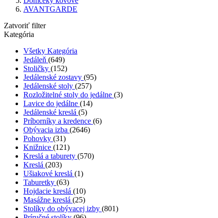
Domčeky kovové
AVANTGARDE
Zatvoriť filter
Kategória
Všetky Kategória
Jedáleň
(649)
Stoličky
(152)
Jedálenské zostavy
(95)
Jedálenské stoly
(257)
Rozložitelné stoly do jedálne
(3)
Lavice do jedálne
(14)
Jedálenské kreslá
(5)
Príborníky a kredence
(6)
Obývacia izba
(2646)
Pohovky
(31)
Knižnice
(121)
Kreslá a taburety
(570)
Kreslá
(203)
Ušiakové kreslá
(1)
Taburetky
(63)
Hojdacie kreslá
(10)
Masážne kreslá
(25)
Stolíky do obývacej izby
(801)
Príručné stolíky
(96)