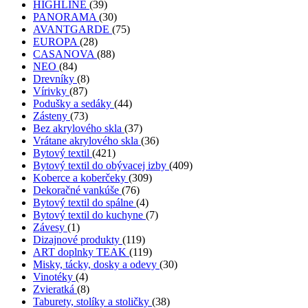
HIGHLINE
(39)
PANORAMA
(30)
AVANTGARDE
(75)
EUROPA
(28)
CASANOVA
(88)
NEO
(84)
Drevníky
(8)
Vírivky
(87)
Podušky a sedáky
(44)
Zásteny
(73)
Bez akrylového skla
(37)
Vrátane akrylového skla
(36)
Bytový textil
(421)
Bytový textil do obývacej izby
(409)
Koberce a koberčeky
(309)
Dekoračné vankúše
(76)
Bytový textil do spálne
(4)
Bytový textil do kuchyne
(7)
Závesy
(1)
Dizajnové produkty
(119)
ART doplnky TEAK
(119)
Misky, tácky, dosky a odevy
(30)
Vinotéky
(4)
Zvieratká
(8)
Taburety, stolíky a stoličky
(38)