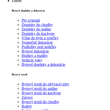
Ďalšie
Bytové doplnky a dekorácie
Pre zvieratá
Doplnky do chodby
Doplnky do spálne
Doplnky do kuchyne
Vône do bytu a sviečky
Sviatočné dekorácie
Podložky pod stoličky
Bytové dekorácie
Hodiny a budíky
Sedacie vaky
Bytové doplnky a dekorácie
Bytový textil
Bytový textil do obývacej izby
Bytový textil do spálne
Bytový textil do kuchyne
Závesy
Bytový textil do chodby
Rolety