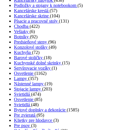
Kancelársky nábytok
(438)
Podložky a stojany k notebookom
(5)
Kancelárske kreslá
(57)
Kancelárske skrine
(104)
Písacie a pracovné stoly
(131)
Chodba
(422)
Vešiaky
(6)
Botníky
(92)
Predsieňové steny
(96)
Konzolové stolíky
(49)
Kuchyňa
(72)
Barové stoličky
(18)
Kuchynské dolné skrinky
(15)
Servírovacie vozíky
(1)
Osvetlenie
(1162)
Lampy
(357)
Nástenné lampy
(19)
Stojacie lampy
(203)
Svietidlá
(474)
Osvetlenie
(85)
Svietidlá
(48)
Bytové doplnky a dekorácie
(1585)
Pre zvieratá
(95)
Klietky pre hlodavce
(3)
Pre psov
(3)