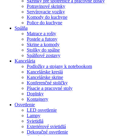
Skrinky pre spotrebiče a pracovné dosky
Potravinové skrinky
Servírovacie vozíky
Komody do kuchyne
Police do kuchyne
Spálňa
Matrace a rošty
Postele a futony
Skrine a komody
Stolíky do spálne
Spálňové zostavy
Kancelária
Podložky a stojany k notebookom
Kancelárske kreslá
Kancelárske skrine
Konferenčné stoličky
Písacie a pracovné stoly
Doplnky
Kontajnery
Osvetlenie
LED osvetlenie
Lampy
Svietidlá
Exteriérové svietidlá
Dekoračné osvetlenie