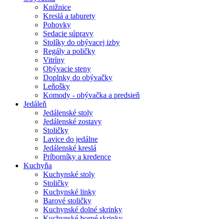
Knižnice
Kreslá a taburety
Pohovky
Sedacie súpravy
Stolíky do obývacej izby
Regály a poličky
Vitríny
Obývacie steny
Doplnky do obývačky
Leňošky
Komody - obývačka a predsieň
Jedáleň
Jedálenské stoly
Jedálenské zostavy
Stoličky
Lavice do jedálne
Jedálenské kreslá
Príborníky a kredence
Kuchyňa
Kuchynské stoly
Stoličky
Kuchynské linky
Barové stoličky
Kuchynské dolné skrinky
Kuchynské horné skrinky