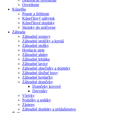
Dekoračné osvetlenie
Osvetlenie
Kúpelňa
Pranie a žehlenie
Kúpeľňový nábytok
Kúpeľňové doplnky
Skrinky do práčovne
Záhrada
Záhradné zostavy
Záhradné stoličky a kreslá
Záhradné stolíky
Hojdacie siete
Záhradné altány
Záhradné lehátka
Záhradné lavice
Záhradné slnečníky a doplnky
Záhradné úložné boxy
Záhradné hojdačky
Záhradné domčeky
Domčeky kovové
Drevníky
Vírivky
Podušky a sedáky
Zásteny
Záhradné doplnky a príslušenstvo