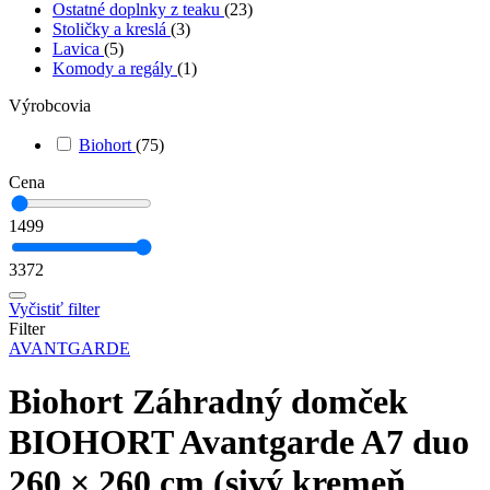
Ostatné doplnky z teaku
(23)
Stoličky a kreslá
(3)
Lavica
(5)
Komody a regály
(1)
Výrobcovia
Biohort
(75)
Cena
1499
3372
Vyčistiť filter
Filter
AVANTGARDE
Biohort Záhradný domček
BIOHORT Avantgarde A7 duo
260 × 260 cm (sivý kremeň