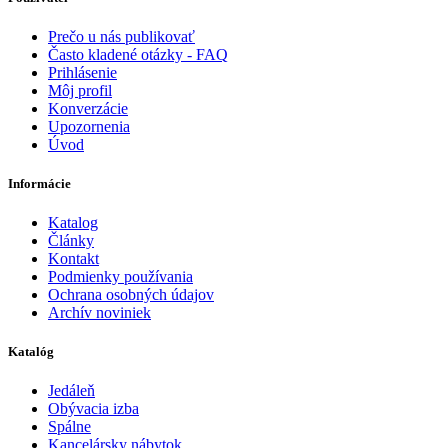
Prečo u nás publikovať
Často kladené otázky - FAQ
Prihlásenie
Môj profil
Konverzácie
Upozornenia
Úvod
Informácie
Katalog
Články
Kontakt
Podmienky používania
Ochrana osobných údajov
Archív noviniek
Katalóg
Jedáleň
Obývacia izba
Spálne
Kancelársky nábytok