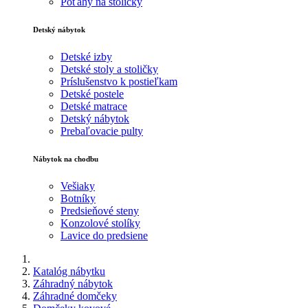
Poťahy na stoličky
Detský nábytok
Detské izby
Detské stoly a stoličky
Príslušenstvo k postieľkam
Detské postele
Detské matrace
Detský nábytok
Prebaľovacie pulty
Nábytok na chodbu
Vešiaky
Botníky
Predsieňové steny
Konzolové stolíky
Lavice do predsiene
Katalóg nábytku
Záhradný nábytok
Záhradné domčeky