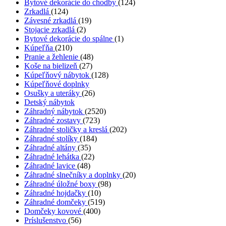
Bytové dekorácie do chodby
(124)
Zrkadlá
(124)
Závesné zrkadlá
(19)
Stojacie zrkadlá
(2)
Bytové dekorácie do spálne
(1)
Kúpeľňa
(210)
Pranie a žehlenie
(48)
Koše na bielizeň
(27)
Kúpeľňový nábytok
(128)
Kúpeľňové doplnky
Osušky a uteráky
(26)
Detský nábytok
Záhradný nábytok
(2520)
Záhradné zostavy
(723)
Záhradné stoličky a kreslá
(202)
Záhradné stolíky
(184)
Záhradné altány
(35)
Záhradné lehátka
(22)
Záhradné lavice
(48)
Záhradné slnečníky a doplnky
(20)
Záhradné úložné boxy
(98)
Záhradné hojdačky
(10)
Záhradné domčeky
(519)
Domčeky kovové
(400)
Príslušenstvo
(56)