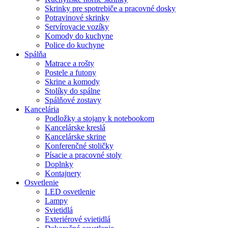
Skrinky pre spotrebiče a pracovné dosky
Potravinové skrinky
Servírovacie vozíky
Komody do kuchyne
Police do kuchyne
Spálňa
Matrace a rošty
Postele a futony
Skrine a komody
Stolíky do spálne
Spálňové zostavy
Kancelária
Podložky a stojany k notebookom
Kancelárske kreslá
Kancelárske skrine
Konferenčné stoličky
Písacie a pracovné stoly
Doplnky
Kontajnery
Osvetlenie
LED osvetlenie
Lampy
Svietidlá
Exteriérové svietidlá