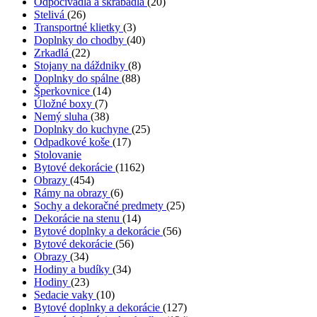
Odpočívadlá a škrábadlá
(20)
Stelivá
(26)
Transportné klietky
(3)
Doplnky do chodby
(40)
Zrkadlá
(22)
Stojany na dáždniky
(8)
Doplnky do spálne
(88)
Šperkovnice
(14)
Úložné boxy
(7)
Nemý sluha
(38)
Doplnky do kuchyne
(25)
Odpadkové koše
(17)
Stolovanie
Bytové dekorácie
(1162)
Obrazy
(454)
Rámy na obrazy
(6)
Sochy a dekoračné predmety
(25)
Dekorácie na stenu
(14)
Bytové doplnky a dekorácie
(56)
Bytové dekorácie
(56)
Obrazy
(34)
Hodiny a budíky
(34)
Hodiny
(23)
Sedacie vaky
(10)
Bytové doplnky a dekorácie
(127)