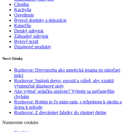
Chodba
Kuchyňa
Osvetlenie
Bytové doplnky a dekorácie
Kúpeľňa
Detský nábytok
Záhradný nábytok
Bytový textil
Dizajnové produkty
Nové články
Rozhovor: Drevorezba ako umelecká terapia po náročnej
práci
Rozhovor: Spájajú drevo, epoxid a vášeň, aby vznikli
výnimočné dizajnové stoly
Ako vybrať sedačku správne? Vyhnite sa najčastejším
chybám
Rozhovor: Robím to čo mám rada, s rešpektom k okoliu a
úctou k prírode
Rozhovor: Z drevárskej fabriky do vlastnej dielne
Nastavenie cookies