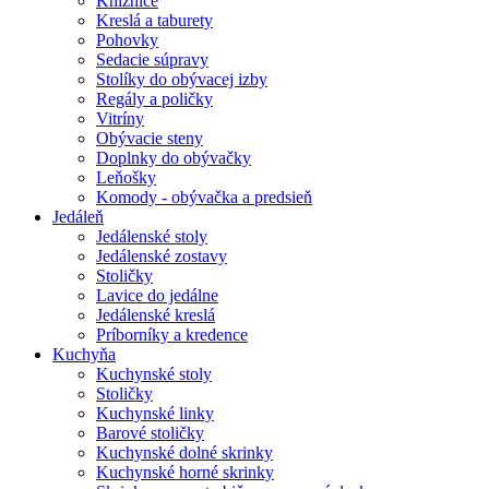
Knižnice
Kreslá a taburety
Pohovky
Sedacie súpravy
Stolíky do obývacej izby
Regály a poličky
Vitríny
Obývacie steny
Doplnky do obývačky
Leňošky
Komody - obývačka a predsieň
Jedáleň
Jedálenské stoly
Jedálenské zostavy
Stoličky
Lavice do jedálne
Jedálenské kreslá
Príborníky a kredence
Kuchyňa
Kuchynské stoly
Stoličky
Kuchynské linky
Barové stoličky
Kuchynské dolné skrinky
Kuchynské horné skrinky