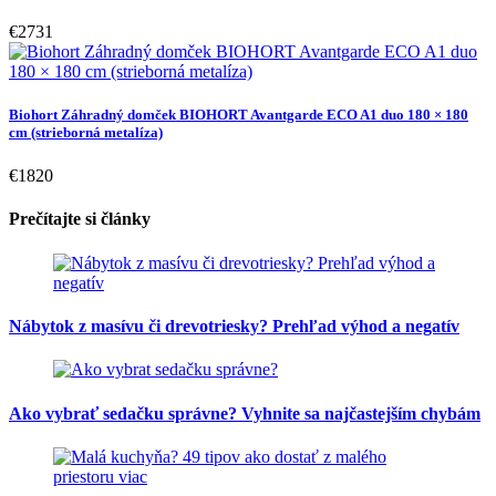
€2731
Biohort Záhradný domček BIOHORT Avantgarde ECO A1 duo 180 × 180
cm (strieborná metalíza)
€1820
Prečítajte si články
Nábytok z masívu či drevotriesky? Prehľad výhod a negatív
Ako vybrať sedačku správne? Vyhnite sa najčastejším chybám