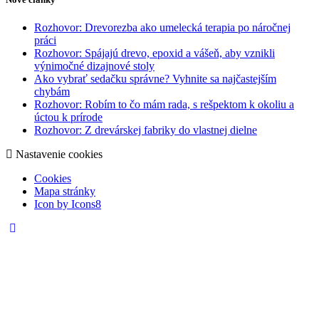
Rozhovor: Drevorezba ako umelecká terapia po náročnej
práci
Rozhovor: Spájajú drevo, epoxid a vášeň, aby vznikli
výnimočné dizajnové stoly
Ako vybrať sedačku správne? Vyhnite sa najčastejším
chybám
Rozhovor: Robím to čo mám rada, s rešpektom k okoliu a
úctou k prírode
Rozhovor: Z drevárskej fabriky do vlastnej dielne
Nastavenie cookies
Cookies
Mapa stránky
Icon by Icons8