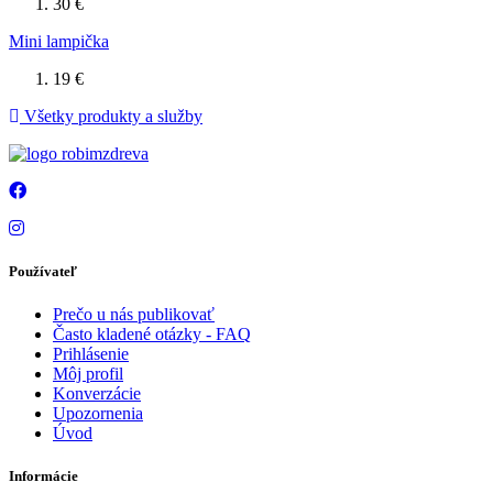
30 €
Mini lampička
19 €
Všetky produkty a služby
Používateľ
Prečo u nás publikovať
Často kladené otázky - FAQ
Prihlásenie
Môj profil
Konverzácie
Upozornenia
Úvod
Informácie