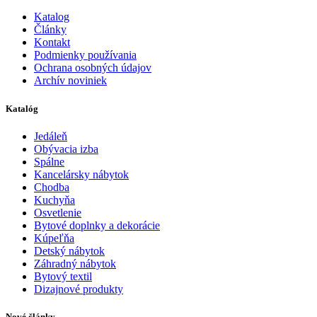
Katalog
Články
Kontakt
Podmienky používania
Ochrana osobných údajov
Archív noviniek
Katalóg
Jedáleň
Obývacia izba
Spálne
Kancelársky nábytok
Chodba
Kuchyňa
Osvetlenie
Bytové doplnky a dekorácie
Kúpeľňa
Detský nábytok
Záhradný nábytok
Bytový textil
Dizajnové produkty
Nové články