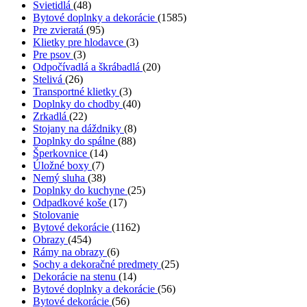
Svietidlá
(48)
Bytové doplnky a dekorácie
(1585)
Pre zvieratá
(95)
Klietky pre hlodavce
(3)
Pre psov
(3)
Odpočívadlá a škrábadlá
(20)
Stelivá
(26)
Transportné klietky
(3)
Doplnky do chodby
(40)
Zrkadlá
(22)
Stojany na dáždniky
(8)
Doplnky do spálne
(88)
Šperkovnice
(14)
Úložné boxy
(7)
Nemý sluha
(38)
Doplnky do kuchyne
(25)
Odpadkové koše
(17)
Stolovanie
Bytové dekorácie
(1162)
Obrazy
(454)
Rámy na obrazy
(6)
Sochy a dekoračné predmety
(25)
Dekorácie na stenu
(14)
Bytové doplnky a dekorácie
(56)
Bytové dekorácie
(56)