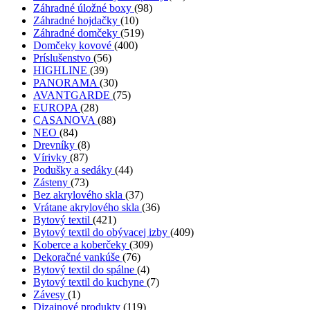
Záhradné úložné boxy
(98)
Záhradné hojdačky
(10)
Záhradné domčeky
(519)
Domčeky kovové
(400)
Príslušenstvo
(56)
HIGHLINE
(39)
PANORAMA
(30)
AVANTGARDE
(75)
EUROPA
(28)
CASANOVA
(88)
NEO
(84)
Drevníky
(8)
Vírivky
(87)
Podušky a sedáky
(44)
Zásteny
(73)
Bez akrylového skla
(37)
Vrátane akrylového skla
(36)
Bytový textil
(421)
Bytový textil do obývacej izby
(409)
Koberce a koberčeky
(309)
Dekoračné vankúše
(76)
Bytový textil do spálne
(4)
Bytový textil do kuchyne
(7)
Závesy
(1)
Dizajnové produkty
(119)