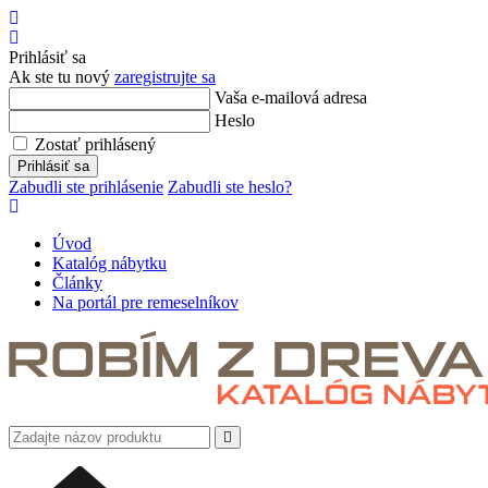
Úvod
Prihlásiť
sa
Prihlásiť sa
Ak ste tu nový
zaregistrujte sa
Vaša e-mailová adresa
Heslo
Zostať prihlásený
Prihlásiť sa
Zabudli ste prihlásenie
Zabudli ste heslo?
Úvod
Katalóg nábytku
Články
Na portál pre remeselníkov