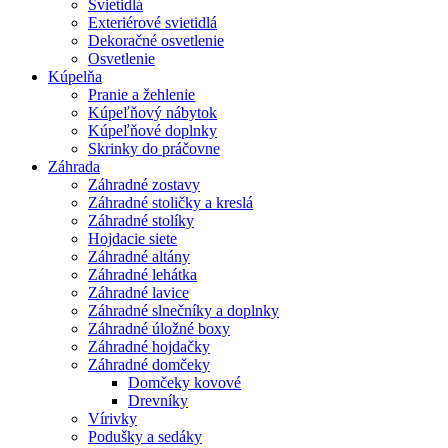
Svietidlá
Exteriérové svietidlá
Dekoračné osvetlenie
Osvetlenie
Kúpelňa
Pranie a žehlenie
Kúpeľňový nábytok
Kúpeľňové doplnky
Skrinky do práčovne
Záhrada
Záhradné zostavy
Záhradné stoličky a kreslá
Záhradné stolíky
Hojdacie siete
Záhradné altány
Záhradné lehátka
Záhradné lavice
Záhradné slnečníky a doplnky
Záhradné úložné boxy
Záhradné hojdačky
Záhradné domčeky
Domčeky kovové
Drevníky
Vírivky
Podušky a sedáky