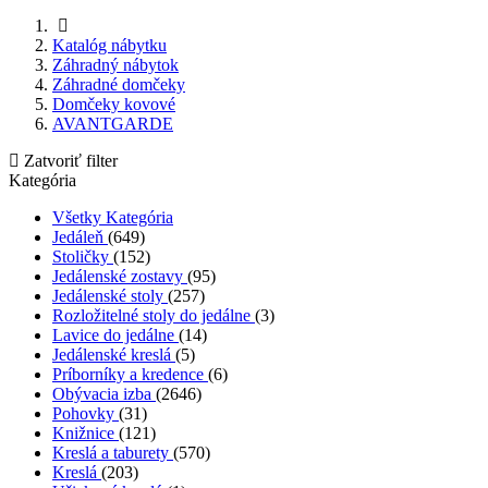
Katalóg nábytku
Záhradný nábytok
Záhradné domčeky
Domčeky kovové
AVANTGARDE
Zatvoriť filter
Kategória
Všetky Kategória
Jedáleň
(649)
Stoličky
(152)
Jedálenské zostavy
(95)
Jedálenské stoly
(257)
Rozložitelné stoly do jedálne
(3)
Lavice do jedálne
(14)
Jedálenské kreslá
(5)
Príborníky a kredence
(6)
Obývacia izba
(2646)
Pohovky
(31)
Knižnice
(121)
Kreslá a taburety
(570)
Kreslá
(203)