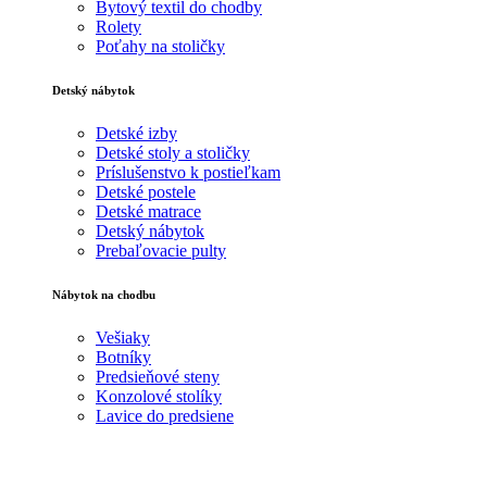
Bytový textil do chodby
Rolety
Poťahy na stoličky
Detský nábytok
Detské izby
Detské stoly a stoličky
Príslušenstvo k postieľkam
Detské postele
Detské matrace
Detský nábytok
Prebaľovacie pulty
Nábytok na chodbu
Vešiaky
Botníky
Predsieňové steny
Konzolové stolíky
Lavice do predsiene