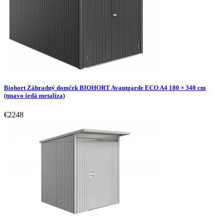
Biohort Záhradný domček BIOHORT Avantgarde ECO A4 180 × 340 cm
(tmavo šedá metalíza)
€2248