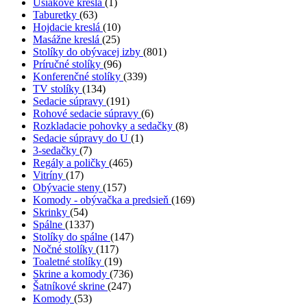
Ušiakové kreslá
(1)
Taburetky
(63)
Hojdacie kreslá
(10)
Masážne kreslá
(25)
Stolíky do obývacej izby
(801)
Príručné stolíky
(96)
Konferenčné stolíky
(339)
TV stolíky
(134)
Sedacie súpravy
(191)
Rohové sedacie súpravy
(6)
Rozkladacie pohovky a sedačky
(8)
Sedacie súpravy do U
(1)
3-sedačky
(7)
Regály a poličky
(465)
Vitríny
(17)
Obývacie steny
(157)
Komody - obývačka a predsieň
(169)
Skrinky
(54)
Spálne
(1337)
Stolíky do spálne
(147)
Nočné stolíky
(117)
Toaletné stolíky
(19)
Skrine a komody
(736)
Šatníkové skrine
(247)
Komody
(53)