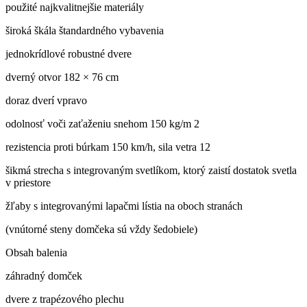
použité najkvalitnejšie materiály
široká škála štandardného vybavenia
jednokrídlové robustné dvere
dverný otvor 182 × 76 cm
doraz dverí vpravo
odolnosť voči zaťaženiu snehom 150 kg/m 2
rezistencia proti búrkam 150 km/h, sila vetra 12
šikmá strecha s integrovaným svetlíkom, ktorý zaistí dostatok svetla
v priestore
žľaby s integrovanými lapačmi lístia na oboch stranách
(vnútorné steny domčeka sú vždy šedobiele)
Obsah balenia
záhradný domček
dvere z trapézového plechu