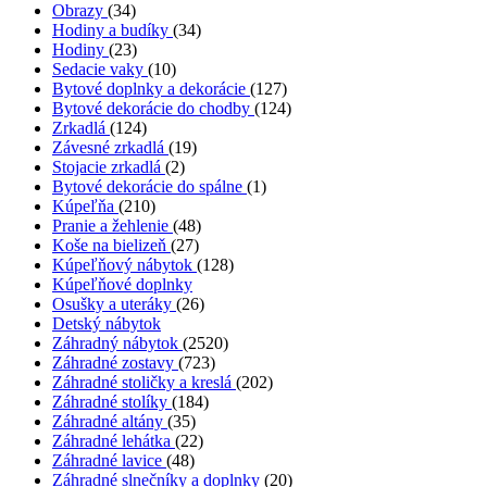
Obrazy
(34)
Hodiny a budíky
(34)
Hodiny
(23)
Sedacie vaky
(10)
Bytové doplnky a dekorácie
(127)
Bytové dekorácie do chodby
(124)
Zrkadlá
(124)
Závesné zrkadlá
(19)
Stojacie zrkadlá
(2)
Bytové dekorácie do spálne
(1)
Kúpeľňa
(210)
Pranie a žehlenie
(48)
Koše na bielizeň
(27)
Kúpeľňový nábytok
(128)
Kúpeľňové doplnky
Osušky a uteráky
(26)
Detský nábytok
Záhradný nábytok
(2520)
Záhradné zostavy
(723)
Záhradné stoličky a kreslá
(202)
Záhradné stolíky
(184)
Záhradné altány
(35)
Záhradné lehátka
(22)
Záhradné lavice
(48)
Záhradné slnečníky a doplnky
(20)