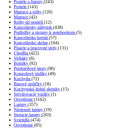
Postele a futony
(243)
Postele
(143)
Matrace a rošty
(120)
Matrace
(42)
Rošty do postelí
(12)
Kancelársky nábytok
(438)
Podložky a stojany k notebookom
(5)
Kancelárske kreslá
(57)
Kancelárske skrine
(104)
Písacie a pracovné stoly
(131)
Chodba
(422)
Vešiaky
(6)
Botníky
(92)
Predsieňové steny
(96)
Konzolové stolíky
(49)
Kuchyňa
(72)
Barové stoličky
(18)
Kuchynské dolné skrinky
(15)
Servírovacie vozíky
(1)
Osvetlenie
(1162)
Lampy
(357)
Nástenné lampy
(19)
Stojacie lampy
(203)
Svietidlá
(474)
Osvetlenie
(85)