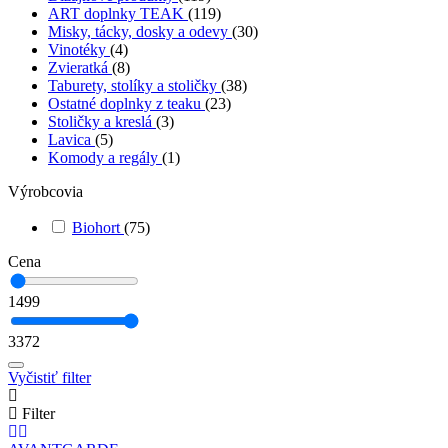
ART doplnky TEAK
(119)
Misky, tácky, dosky a odevy
(30)
Vinotéky
(4)
Zvieratká
(8)
Taburety, stolíky a stoličky
(38)
Ostatné doplnky z teaku
(23)
Stoličky a kreslá
(3)
Lavica
(5)
Komody a regály
(1)
Výrobcovia
Biohort
(75)
Cena
1499
3372
Vyčistiť filter
Filter