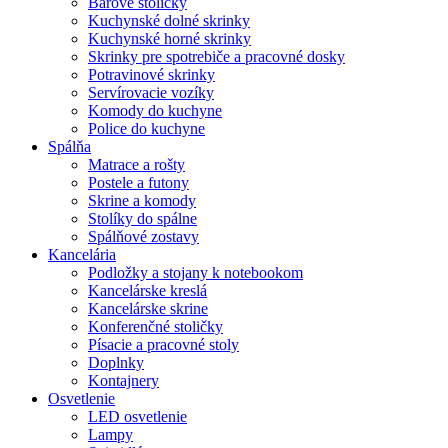
Barové stoličky
Kuchynské dolné skrinky
Kuchynské horné skrinky
Skrinky pre spotrebiče a pracovné dosky
Potravinové skrinky
Servírovacie vozíky
Komody do kuchyne
Police do kuchyne
Spálňa
Matrace a rošty
Postele a futony
Skrine a komody
Stolíky do spálne
Spálňové zostavy
Kancelária
Podložky a stojany k notebookom
Kancelárske kreslá
Kancelárske skrine
Konferenčné stoličky
Písacie a pracovné stoly
Doplnky
Kontajnery
Osvetlenie
LED osvetlenie
Lampy