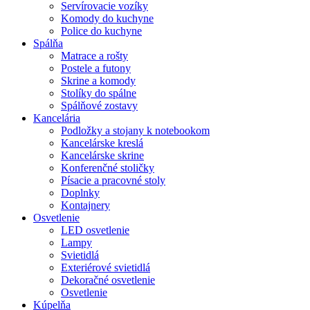
Servírovacie vozíky
Komody do kuchyne
Police do kuchyne
Spálňa
Matrace a rošty
Postele a futony
Skrine a komody
Stolíky do spálne
Spálňové zostavy
Kancelária
Podložky a stojany k notebookom
Kancelárske kreslá
Kancelárske skrine
Konferenčné stoličky
Písacie a pracovné stoly
Doplnky
Kontajnery
Osvetlenie
LED osvetlenie
Lampy
Svietidlá
Exteriérové svietidlá
Dekoračné osvetlenie
Osvetlenie
Kúpelňa