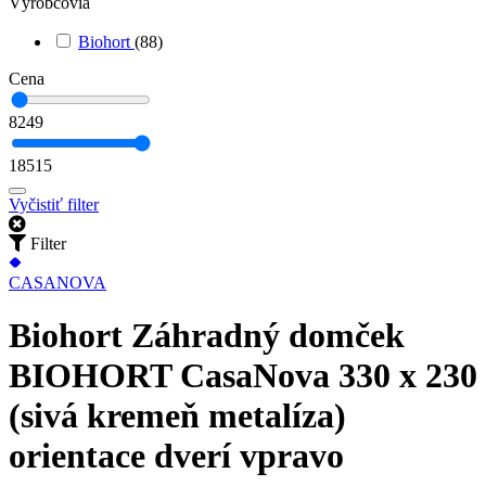
Výrobcovia
Biohort
(88)
Cena
8249
18515
Vyčistiť filter
Filter
CASANOVA
Biohort Záhradný domček
BIOHORT CasaNova 330 x 230
(sivá kremeň metalíza)
orientace dverí vpravo