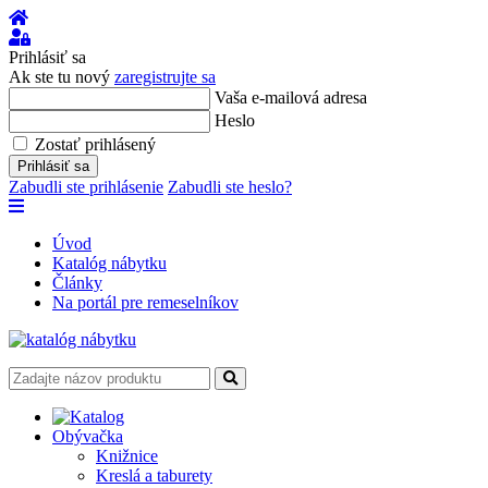
Úvod
Prihlásiť
sa
Prihlásiť sa
Ak ste tu nový
zaregistrujte sa
Vaša e-mailová adresa
Heslo
Zostať prihlásený
Prihlásiť sa
Zabudli ste prihlásenie
Zabudli ste heslo?
Úvod
Katalóg nábytku
Články
Na portál pre remeselníkov
Obývačka
Knižnice
Kreslá a taburety