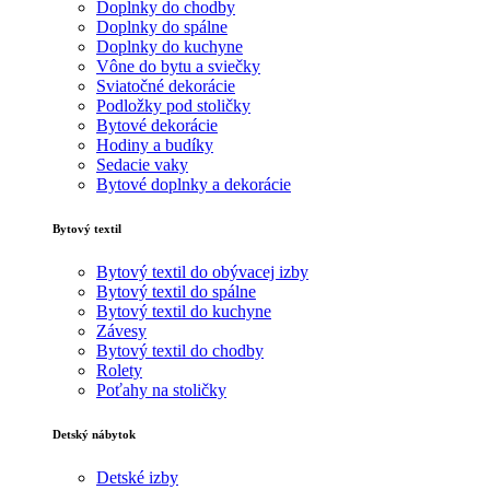
Doplnky do chodby
Doplnky do spálne
Doplnky do kuchyne
Vône do bytu a sviečky
Sviatočné dekorácie
Podložky pod stoličky
Bytové dekorácie
Hodiny a budíky
Sedacie vaky
Bytové doplnky a dekorácie
Bytový textil
Bytový textil do obývacej izby
Bytový textil do spálne
Bytový textil do kuchyne
Závesy
Bytový textil do chodby
Rolety
Poťahy na stoličky
Detský nábytok
Detské izby