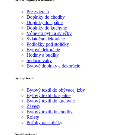
Pre zvieratá
Doplnky do chodby
Doplnky do spálne
Doplnky do kuchyne
Vône do bytu a sviečky
Sviatočné dekorácie
Podložky pod stoličky
Bytové dekorácie
Hodiny a budíky
Sedacie vaky
Bytové doplnky a dekorácie
Bytový textil
Bytový textil do obývacej izby
Bytový textil do spálne
Bytový textil do kuchyne
Závesy
Bytový textil do chodby
Rolety
Poťahy na stoličky
Detský nábytok