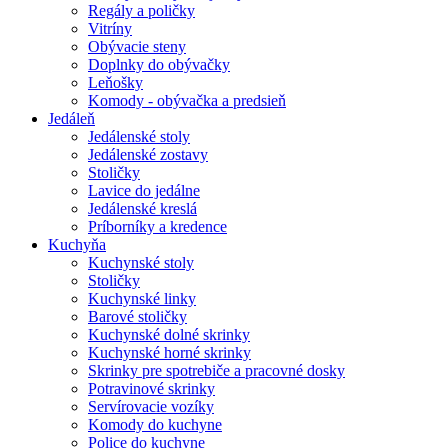
Regály a poličky
Vitríny
Obývacie steny
Doplnky do obývačky
Leňošky
Komody - obývačka a predsieň
Jedáleň
Jedálenské stoly
Jedálenské zostavy
Stoličky
Lavice do jedálne
Jedálenské kreslá
Príborníky a kredence
Kuchyňa
Kuchynské stoly
Stoličky
Kuchynské linky
Barové stoličky
Kuchynské dolné skrinky
Kuchynské horné skrinky
Skrinky pre spotrebiče a pracovné dosky
Potravinové skrinky
Servírovacie vozíky
Komody do kuchyne
Police do kuchyne