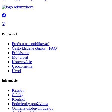
Používateľ
Prečo u nás publikovať
Často kladené otázky - FAQ
Prihlásenie
Môj profil
Konverzácie
Upozornenia
Úvod
Informácie
Katalog
Články
Kontakt
Podmienky používania
Ochrana osobných údajov