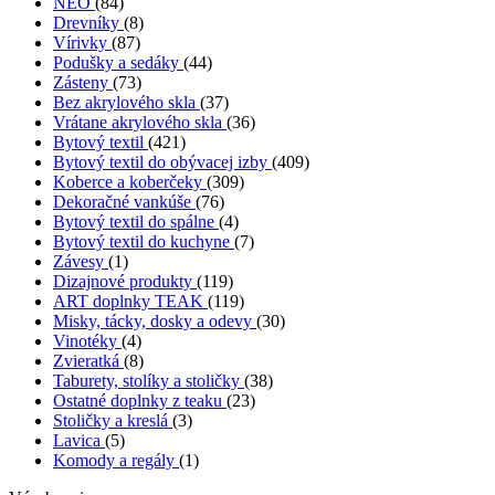
NEO
(84)
Drevníky
(8)
Vírivky
(87)
Podušky a sedáky
(44)
Zásteny
(73)
Bez akrylového skla
(37)
Vrátane akrylového skla
(36)
Bytový textil
(421)
Bytový textil do obývacej izby
(409)
Koberce a koberčeky
(309)
Dekoračné vankúše
(76)
Bytový textil do spálne
(4)
Bytový textil do kuchyne
(7)
Závesy
(1)
Dizajnové produkty
(119)
ART doplnky TEAK
(119)
Misky, tácky, dosky a odevy
(30)
Vinotéky
(4)
Zvieratká
(8)
Taburety, stolíky a stoličky
(38)
Ostatné doplnky z teaku
(23)
Stoličky a kreslá
(3)
Lavica
(5)
Komody a regály
(1)