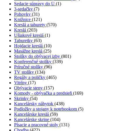
Sedacie súpravy do U
(1)
3-sedačky
(7)
Pohovky
(31)
Knižnice
(121)
Kreslá a taburety
(570)
Kreslá
(203)
Ušiakové kreslá
(1)
Taburetky
(63)
Hojdacie kreslá
(10)
Masážne kreslá
(25)
Stolíky do obývacej izby
(801)
Konferenčné stolíky
(339)
Príručné stolíky
(96)
TV stolíky
(134)
Regály a poličky
(465)
Vitríny
(17)
Obývacie steny
(157)
Komody - obývačka a predsieň
(169)
Skrinky
(54)
Kancelársky nábytok
(438)
Podložky a stojany k notebookom
(5)
Kancelárske kreslá
(59)
Kancelárske skrine
(104)
Písacie a pracovné stoly
(131)
Chodba
(422)