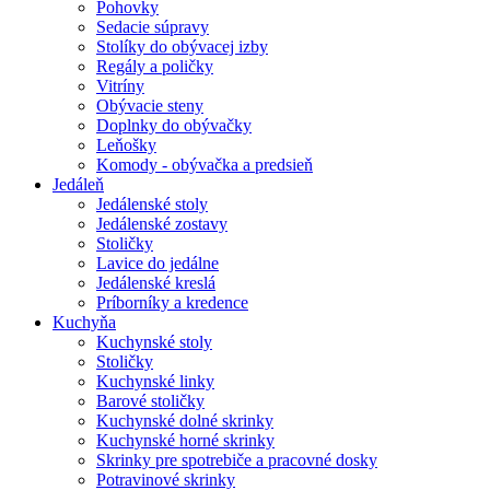
Pohovky
Sedacie súpravy
Stolíky do obývacej izby
Regály a poličky
Vitríny
Obývacie steny
Doplnky do obývačky
Leňošky
Komody - obývačka a predsieň
Jedáleň
Jedálenské stoly
Jedálenské zostavy
Stoličky
Lavice do jedálne
Jedálenské kreslá
Príborníky a kredence
Kuchyňa
Kuchynské stoly
Stoličky
Kuchynské linky
Barové stoličky
Kuchynské dolné skrinky
Kuchynské horné skrinky
Skrinky pre spotrebiče a pracovné dosky
Potravinové skrinky