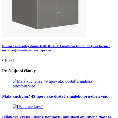
Biohort Záhradný domček BIOHORT CasaNova 430 x 530 (sivá kremeň
metalíza) orientace dverí vpravo
€16781
Prečítajte si články
Malá kuchyňa? 49 tipov ako dostať z malého priestoru viac
Ušiakové kreslá - ikony komfortu minulosti obľúbené dodnes