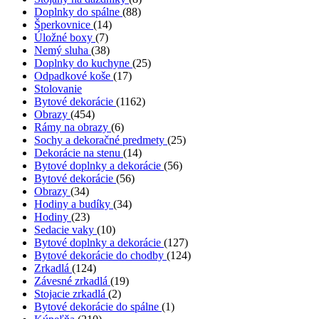
Doplnky do spálne
(88)
Šperkovnice
(14)
Úložné boxy
(7)
Nemý sluha
(38)
Doplnky do kuchyne
(25)
Odpadkové koše
(17)
Stolovanie
Bytové dekorácie
(1162)
Obrazy
(454)
Rámy na obrazy
(6)
Sochy a dekoračné predmety
(25)
Dekorácie na stenu
(14)
Bytové doplnky a dekorácie
(56)
Bytové dekorácie
(56)
Obrazy
(34)
Hodiny a budíky
(34)
Hodiny
(23)
Sedacie vaky
(10)
Bytové doplnky a dekorácie
(127)
Bytové dekorácie do chodby
(124)
Zrkadlá
(124)
Závesné zrkadlá
(19)
Stojacie zrkadlá
(2)
Bytové dekorácie do spálne
(1)