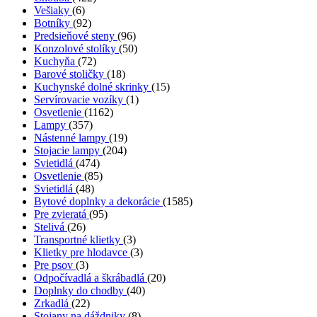
Vešiaky
(6)
Botníky
(92)
Predsieňové steny
(96)
Konzolové stolíky
(50)
Kuchyňa
(72)
Barové stoličky
(18)
Kuchynské dolné skrinky
(15)
Servírovacie vozíky
(1)
Osvetlenie
(1162)
Lampy
(357)
Nástenné lampy
(19)
Stojacie lampy
(204)
Svietidlá
(474)
Osvetlenie
(85)
Svietidlá
(48)
Bytové doplnky a dekorácie
(1585)
Pre zvieratá
(95)
Stelivá
(26)
Transportné klietky
(3)
Klietky pre hlodavce
(3)
Pre psov
(3)
Odpočívadlá a škrábadlá
(20)
Doplnky do chodby
(40)
Zrkadlá
(22)
Stojany na dáždniky
(8)