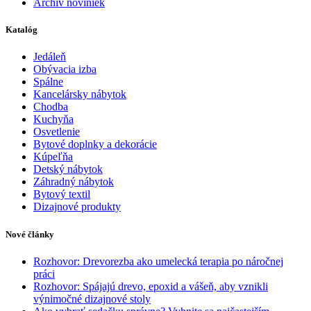
Archív noviniek
Katalóg
Jedáleň
Obývacia izba
Spálne
Kancelársky nábytok
Chodba
Kuchyňa
Osvetlenie
Bytové doplnky a dekorácie
Kúpeľňa
Detský nábytok
Záhradný nábytok
Bytový textil
Dizajnové produkty
Nové články
Rozhovor: Drevorezba ako umelecká terapia po náročnej
práci
Rozhovor: Spájajú drevo, epoxid a vášeň, aby vznikli
výnimočné dizajnové stoly