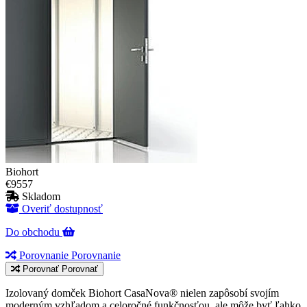
Biohort
€9557
Skladom
Overiť dostupnosť
Do obchodu
Porovnanie
Porovnanie
Porovnať
Porovnať
Izolovaný domček Biohort CasaNova® nielen zapôsobí svojím
moderným vzhľadom a celoročné funkčnosťou, ale môže byť ľahko