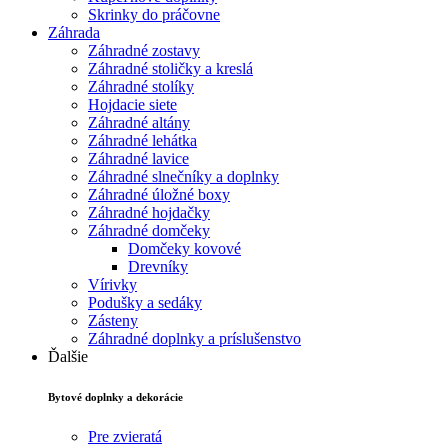
Skrinky do práčovne
Záhrada
Záhradné zostavy
Záhradné stoličky a kreslá
Záhradné stolíky
Hojdacie siete
Záhradné altány
Záhradné lehátka
Záhradné lavice
Záhradné slnečníky a doplnky
Záhradné úložné boxy
Záhradné hojdačky
Záhradné domčeky
Domčeky kovové
Drevníky
Vírivky
Podušky a sedáky
Zásteny
Záhradné doplnky a príslušenstvo
Ďalšie
Bytové doplnky a dekorácie
Pre zvieratá