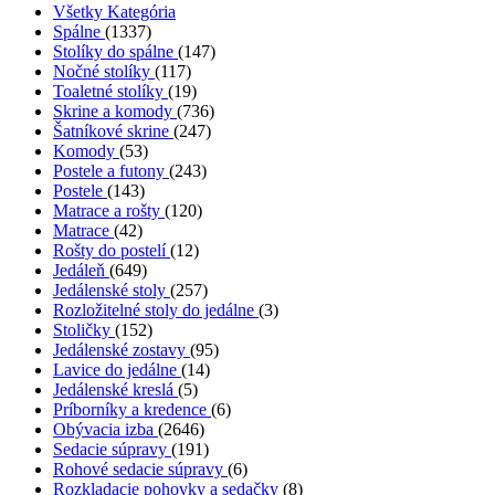
Všetky Kategória
Spálne
(1337)
Stolíky do spálne
(147)
Nočné stolíky
(117)
Toaletné stolíky
(19)
Skrine a komody
(736)
Šatníkové skrine
(247)
Komody
(53)
Postele a futony
(243)
Postele
(143)
Matrace a rošty
(120)
Matrace
(42)
Rošty do postelí
(12)
Jedáleň
(649)
Jedálenské stoly
(257)
Rozložitelné stoly do jedálne
(3)
Stoličky
(152)
Jedálenské zostavy
(95)
Lavice do jedálne
(14)
Jedálenské kreslá
(5)
Príborníky a kredence
(6)
Obývacia izba
(2646)
Sedacie súpravy
(191)
Rohové sedacie súpravy
(6)
Rozkladacie pohovky a sedačky
(8)