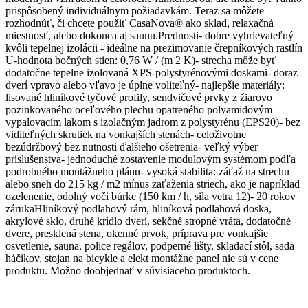
prispôsobený individuálnym požiadavkám. Teraz sa môžete
rozhodnúť, či chcete použiť CasaNova® ako sklad, relaxačná
miestnosť, alebo dokonca aj saunu.Prednosti- dobre vyhrievateľný
kvôli tepelnej izolácii - ideálne na prezimovanie črepníkových rastlín
U-hodnota bočných stien: 0,76 W / (m 2 K)- strecha môže byť
dodatočne tepelne izolovaná XPS-polystyrénovými doskami- doraz
dverí vpravo alebo vľavo je úplne voliteľný- najlepšie materiály:
lisované hliníkové tyčové profily, sendvičové prvky z žiarovo
pozinkovaného oceľového plechu opatreného polyamidovým
vypalovacím lakom s izolačným jadrom z polystyrénu (EPS20)- bez
viditeľných skrutiek na vonkajších stenách- celoživotne
bezúdržbový bez nutnosti ďalšieho ošetrenia- veľký výber
príslušenstva- jednoduché zostavenie modulovým systémom podľa
podrobného montážneho plánu- vysoká stabilita: záťaž na strechu
alebo sneh do 215 kg / m2 mínus zaťaženia striech, ako je napríklad
ozelenenie, odolný voči búrke (150 km / h, sila vetra 12)- 20 rokov
zárukaHliníkový podlahový rám, hliníková podlahová doska,
akrylové sklo, druhé krídlo dverí, sekčné stropné vráta, dodatočné
dvere, presklená stena, okenné prvok, príprava pre vonkajšie
osvetlenie, sauna, police regálov, podperné lišty, skladací stôl, sada
háčikov, stojan na bicykle a elekt montážne panel nie sú v cene
produktu. Možno doobjednať v súvisiaceho produktoch.