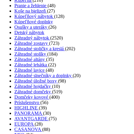
Kúpeľňa
(210)
Pranie a žehlenie
(48)
Koše na bielizeň
(27)
Kúpeľňový nábytok
(128)
Kúpeľňové doplnky
Osušky a uteráky
(26)
Detský nábytok
Záhradný nábytok
(2520)
Záhradné zostavy
(723)
Záhradné stoličky a kreslá
(202)
Záhradné stolíky
(184)
Záhradné altány
(35)
Záhradné lehátka
(22)
Záhradné lavice
(48)
Záhradné slnečníky a doplnky
(20)
Záhradné úložné boxy
(98)
Záhradné hojdačky
(10)
Záhradné domčeky
(519)
Domčeky kovové
(400)
Príslušenstvo
(56)
HIGHLINE
(39)
PANORAMA
(30)
AVANTGARDE
(75)
EUROPA
(28)
CASANOVA
(88)