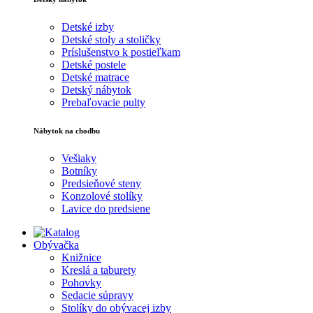
Detské izby
Detské stoly a stoličky
Príslušenstvo k postieľkam
Detské postele
Detské matrace
Detský nábytok
Prebaľovacie pulty
Nábytok na chodbu
Vešiaky
Botníky
Predsieňové steny
Konzolové stolíky
Lavice do predsiene
Obývačka
Knižnice
Kreslá a taburety
Pohovky
Sedacie súpravy
Stolíky do obývacej izby