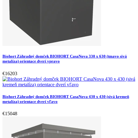
Biohort Záhradný domček BIOHORT CasaNova 330 x 630 (tmavo sivá
metalíza) orientace dverí vpravo
€16203
Biohort Záhradný domček BIOHORT CasaNova 430 x 430 (sivá kremeň
metalíza) orientace dverí vľavo
€15048