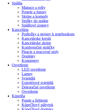
Spálňa
Matrace a rošty
Postele a futony
Skrine a komody
Stolíky do spálne
Spálňové zostavy
Kancelária
Podložky a stojany k notebookom
Kancelárske kreslá
Kancelárske skrine
Konferenčné stoličky
Písacie a pracovné stoly
Doplnky
Kontajnery
Osvetlenie
LED osvetlenie
Lampy
Svietidlá
Exteriérové svietidlá
Dekoračné osvetlenie
Osvetlenie
Kúpelňa
Pranie a žehlenie
Kúpeľňový nábytok
Kúpeľňové doplnky