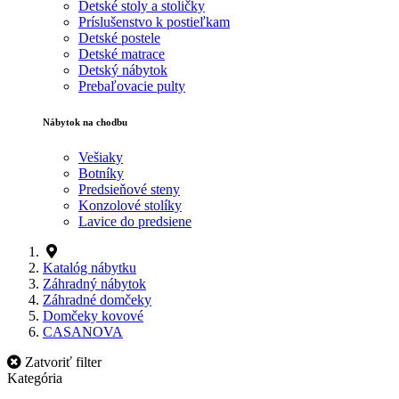
Detské stoly a stoličky
Príslušenstvo k postieľkam
Detské postele
Detské matrace
Detský nábytok
Prebaľovacie pulty
Nábytok na chodbu
Vešiaky
Botníky
Predsieňové steny
Konzolové stolíky
Lavice do predsiene
Katalóg nábytku
Záhradný nábytok
Záhradné domčeky
Domčeky kovové
CASANOVA
Zatvoriť filter
Kategória