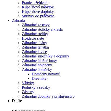
Pranie a žehlenie
Kúpeľňový nábytok
Kúpeľňové doplnky
Skrinky do práčovne
Záhrada
Záhradné zostavy
Záhradné stoličky a kreslá
Záhradné stolíky
Hojdacie siete
Záhradné altány
Záhradné lehátka
Záhradné lavice
Záhradné slnečníky a doplnky
Záhradné úložné boxy
Záhradné hojdačky
Záhradné domčeky
Domčeky kovové
Drevníky
Vírivky
Podušky a sedáky
Zásteny
Záhradné doplnky a príslušenstvo
Ďalšie
Bytové doplnky a dekorácie