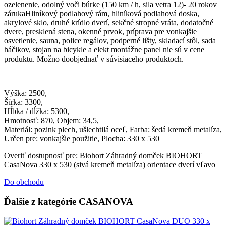
ozelenenie, odolný voči búrke (150 km / h, sila vetra 12)- 20 rokov
zárukaHliníkový podlahový rám, hliníková podlahová doska,
akrylové sklo, druhé krídlo dverí, sekčné stropné vráta, dodatočné
dvere, presklená stena, okenné prvok, príprava pre vonkajšie
osvetlenie, sauna, police regálov, podperné lišty, skladací stôl, sada
háčikov, stojan na bicykle a elekt montážne panel nie sú v cene
produktu. Možno doobjednať v súvisiaceho produktoch.
Výška: 2500,
Šírka: 3300,
Hĺbka / dĺžka: 5300,
Hmotnosť: 870, Objem: 34,5,
Materiál: pozink plech, ušlechtilá oceľ, Farba: šedá kremeň metalíza,
Určen pre: vonkajšie použitie, Plocha: 330 x 530
Overiť dostupnosť pre: Biohort Záhradný domček BIOHORT
CasaNova 330 x 530 (sivá kremeň metalíza) orientace dverí vľavo
Do obchodu
Ďalšie z kategórie CASANOVA