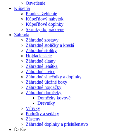
Osvetlenie
Kúpelňa
Pranie a žehlenie
Kúpeľňový nábytok
Kúpeľňové doplnky
Skrinky do práčovne
Záhrada
Záhradné zostavy
Záhradné stoličky a kreslá
Záhradné stolíky
Hojdacie siete
Záhradné altány
Záhradné lehátka
Záhradné lavice
Záhradné slnečníky a doplnky
Záhradné úložné boxy
Záhradné hojdačky
Záhradné domčeky
Domčeky kovové
Drevníky
Vírivky
Podušky a sedáky
Zásteny
Záhradné doplnky a príslušenstvo
Ďalšie