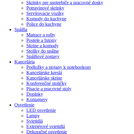
Skrinky pre spotrebiče a pracovné dosky
Potravinové skrinky
Servírovacie vozíky
Komody do kuchyne
Police do kuchyne
Spálňa
Matrace a rošty
Postele a futony
Skrine a komody
Stolíky do spálne
Spálňové zostavy
Kancelária
Podložky a stojany k notebookom
Kancelárske kreslá
Kancelárske skrine
Konferenčné stoličky
Písacie a pracovné stoly
Doplnky
Kontajnery
Osvetlenie
LED osvetlenie
Lampy
Svietidlá
Exteriérové svietidlá
Dekoračné osvetlenie