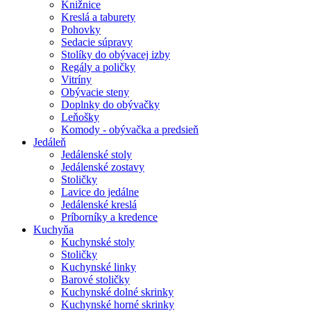
Knižnice
Kreslá a taburety
Pohovky
Sedacie súpravy
Stolíky do obývacej izby
Regály a poličky
Vitríny
Obývacie steny
Doplnky do obývačky
Leňošky
Komody - obývačka a predsieň
Jedáleň
Jedálenské stoly
Jedálenské zostavy
Stoličky
Lavice do jedálne
Jedálenské kreslá
Príborníky a kredence
Kuchyňa
Kuchynské stoly
Stoličky
Kuchynské linky
Barové stoličky
Kuchynské dolné skrinky
Kuchynské horné skrinky