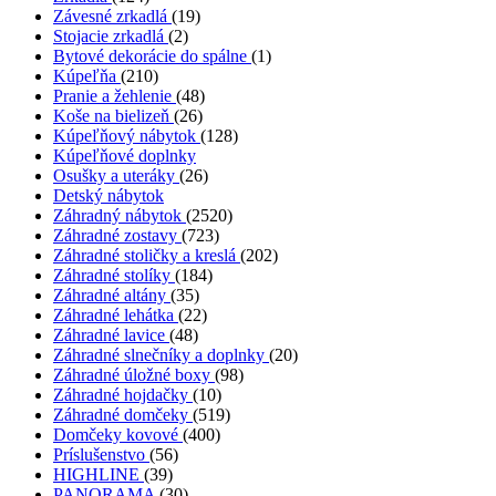
Závesné zrkadlá
(19)
Stojacie zrkadlá
(2)
Bytové dekorácie do spálne
(1)
Kúpeľňa
(210)
Pranie a žehlenie
(48)
Koše na bielizeň
(26)
Kúpeľňový nábytok
(128)
Kúpeľňové doplnky
Osušky a uteráky
(26)
Detský nábytok
Záhradný nábytok
(2520)
Záhradné zostavy
(723)
Záhradné stoličky a kreslá
(202)
Záhradné stolíky
(184)
Záhradné altány
(35)
Záhradné lehátka
(22)
Záhradné lavice
(48)
Záhradné slnečníky a doplnky
(20)
Záhradné úložné boxy
(98)
Záhradné hojdačky
(10)
Záhradné domčeky
(519)
Domčeky kovové
(400)
Príslušenstvo
(56)
HIGHLINE
(39)
PANORAMA
(30)