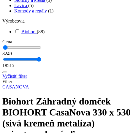
Stoličky a kreslá
(3)
Lavica
(5)
Komody a regály
(1)
Výrobcovia
Biohort
(88)
Cena
8249
18515
Vyčistiť filter
Filter
CASANOVA
Biohort Záhradný domček
BIOHORT CasaNova 330 x 530
(sivá kremeň metalíza)