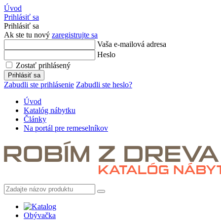
Úvod
Prihlásiť sa
Prihlásiť sa
Ak ste tu nový
zaregistrujte sa
Vaša e-mailová adresa
Heslo
Zostať prihlásený
Prihlásiť sa
Zabudli ste prihlásenie
Zabudli ste heslo?
Úvod
Katalóg nábytku
Články
Na portál pre remeselníkov
Obývačka