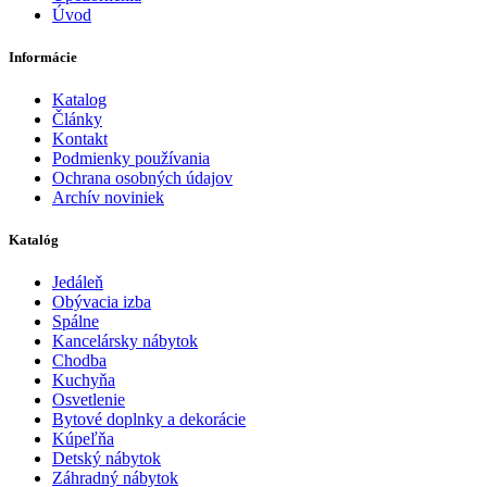
Úvod
Informácie
Katalog
Články
Kontakt
Podmienky používania
Ochrana osobných údajov
Archív noviniek
Katalóg
Jedáleň
Obývacia izba
Spálne
Kancelársky nábytok
Chodba
Kuchyňa
Osvetlenie
Bytové doplnky a dekorácie
Kúpeľňa
Detský nábytok
Záhradný nábytok