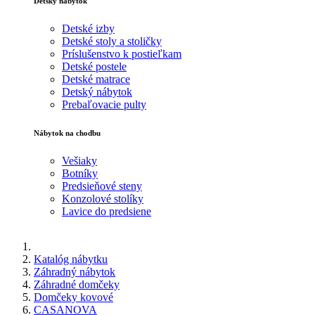
Detský nábytok
Detské izby
Detské stoly a stoličky
Príslušenstvo k postieľkam
Detské postele
Detské matrace
Detský nábytok
Prebaľovacie pulty
Nábytok na chodbu
Vešiaky
Botníky
Predsieňové steny
Konzolové stolíky
Lavice do predsiene
Katalóg nábytku
Záhradný nábytok
Záhradné domčeky
Domčeky kovové
CASANOVA