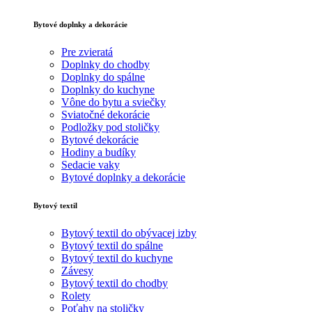
Bytové doplnky a dekorácie
Pre zvieratá
Doplnky do chodby
Doplnky do spálne
Doplnky do kuchyne
Vône do bytu a sviečky
Sviatočné dekorácie
Podložky pod stoličky
Bytové dekorácie
Hodiny a budíky
Sedacie vaky
Bytové doplnky a dekorácie
Bytový textil
Bytový textil do obývacej izby
Bytový textil do spálne
Bytový textil do kuchyne
Závesy
Bytový textil do chodby
Rolety
Poťahy na stoličky