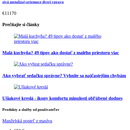
sivá metalíza) orientace dverí vpravo
€11170
Prečítajte si články
Malá kuchyňa? 49 tipov ako dostať z malého priestoru viac
Ako vybrať sedačku správne? Vyhnite sa najčastejším chybám
Ušiakové kreslá - ikony komfortu minulosti obľúbené dodnes
Produkty a služby od používateľov
Manželská posteľ z masívu