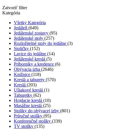
Zatvoriť filter
Kategória
Všetky Kategória
Jedáleň
(649)
Jedálenské zostavy
(95)
Jedálenské stoly
(257)
Rozložitelné stoly do jedálne
(3)
Stoličky
(152)
Lavice do jedálne
(14)
Jedálenské kreslá
(5)
Príborníky a kredence
(6)
Obývacia izba
(2646)
Knižnice
(118)
Kreslá a taburety
(570)
Kreslá
(203)
Ušiakové kreslá
(1)
Taburetky
(62)
Hojdacie kreslá
(10)
Masážne kreslá
(25)
Stolíky do obývacej izby
(801)
Príručné stolíky
(95)
Konferenčné stolíky
(339)
TV stolíky
(135)