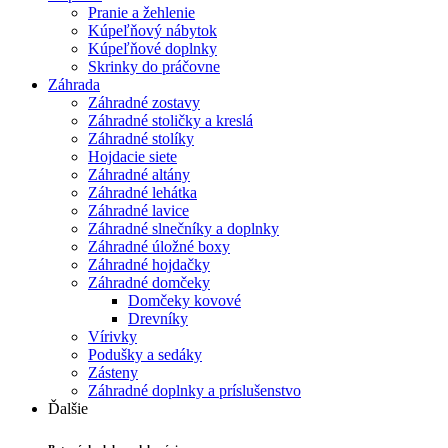
Pranie a žehlenie
Kúpeľňový nábytok
Kúpeľňové doplnky
Skrinky do práčovne
Záhrada
Záhradné zostavy
Záhradné stoličky a kreslá
Záhradné stolíky
Hojdacie siete
Záhradné altány
Záhradné lehátka
Záhradné lavice
Záhradné slnečníky a doplnky
Záhradné úložné boxy
Záhradné hojdačky
Záhradné domčeky
Domčeky kovové
Drevníky
Vírivky
Podušky a sedáky
Zásteny
Záhradné doplnky a príslušenstvo
Ďalšie