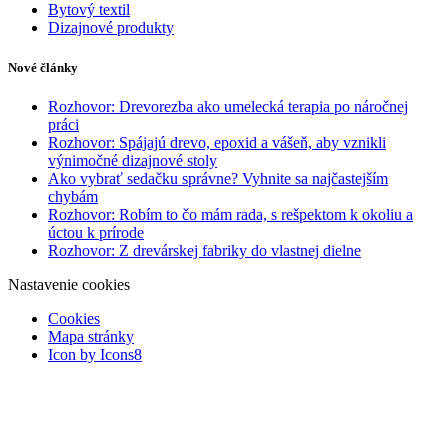
Bytový textil
Dizajnové produkty
Nové články
Rozhovor: Drevorezba ako umelecká terapia po náročnej
práci
Rozhovor: Spájajú drevo, epoxid a vášeň, aby vznikli
výnimočné dizajnové stoly
Ako vybrať sedačku správne? Vyhnite sa najčastejším
chybám
Rozhovor: Robím to čo mám rada, s rešpektom k okoliu a
úctou k prírode
Rozhovor: Z drevárskej fabriky do vlastnej dielne
Nastavenie cookies
Cookies
Mapa stránky
Icon by Icons8