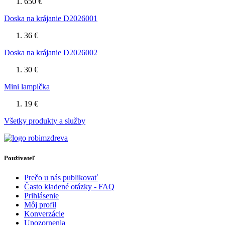
650 €
Doska na krájanie D2026001
36 €
Doska na krájanie D2026002
30 €
Mini lampička
19 €
Všetky produkty a služby
Používateľ
Prečo u nás publikovať
Často kladené otázky - FAQ
Prihlásenie
Môj profil
Konverzácie
Upozornenia