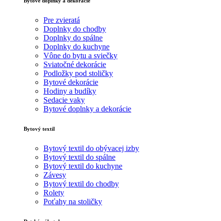
Bytové doplnky a dekorácie
Pre zvieratá
Doplnky do chodby
Doplnky do spálne
Doplnky do kuchyne
Vône do bytu a sviečky
Sviatočné dekorácie
Podložky pod stoličky
Bytové dekorácie
Hodiny a budíky
Sedacie vaky
Bytové doplnky a dekorácie
Bytový textil
Bytový textil do obývacej izby
Bytový textil do spálne
Bytový textil do kuchyne
Závesy
Bytový textil do chodby
Rolety
Poťahy na stoličky