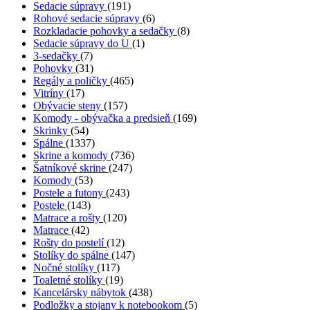
Sedacie súpravy
(191)
Rohové sedacie súpravy
(6)
Rozkladacie pohovky a sedačky
(8)
Sedacie súpravy do U
(1)
3-sedačky
(7)
Pohovky
(31)
Regály a poličky
(465)
Vitríny
(17)
Obývacie steny
(157)
Komody - obývačka a predsieň
(169)
Skrinky
(54)
Spálne
(1337)
Skrine a komody
(736)
Šatníkové skrine
(247)
Komody
(53)
Postele a futony
(243)
Postele
(143)
Matrace a rošty
(120)
Matrace
(42)
Rošty do postelí
(12)
Stolíky do spálne
(147)
Nočné stolíky
(117)
Toaletné stolíky
(19)
Kancelársky nábytok
(438)
Podložky a stojany k notebookom
(5)