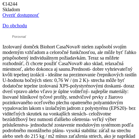
€14244
Skladom
Overiť dostupnosť
Do obchodu
Porovnať
Izolovaný domček Biohort CasaNova® nielen zapôsobí svojím
moderným vzhľadom a celoročné funkčnosťou, ale môže byť ľahko
prispôsobený individuálnym požiadavkám. Teraz sa môžete
rozhodnúť, či chcete použiť CasaNova® ako sklad, relaxačná
miestnosť, alebo dokonca aj saunu.Prednosti- dobre vyhrievateľný
kvôli tepelnej izolácii - ideálne na prezimovanie črepníkových rastlín
U-hodnota bočných stien: 0,76 W / (m 2 K)- strecha môže byť
dodatočne tepelne izolovaná XPS-polystyrénovými doskami- doraz
dverí vpravo alebo vľavo je úplne voliteľný- najlepšie materiály:
lisované hliníkové tyčové profily, sendvičové prvky z žiarovo
pozinkovaného oceľového plechu opatreného polyamidovým
vypalovacím lakom s izolačným jadrom z polystyrénu (EPS20)- bez
viditeľných skrutiek na vonkajších stenách- celoživotne
bezúdržbový bez nutnosti ďalšieho ošetrenia- veľký výber
príslušenstva- jednoduché zostavenie modulovým systémom podľa
podrobného montážneho plánu- vysoká stabilita: záťaž na strechu
alebo sneh do 215 kg / m2 mínus zaťaženia striech, ako je napríklad