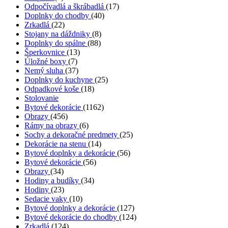
Odpočívadlá a škrábadlá
(17)
Doplnky do chodby
(40)
Zrkadlá
(22)
Stojany na dáždniky
(8)
Doplnky do spálne
(88)
Šperkovnice
(13)
Úložné boxy
(7)
Nemý sluha
(37)
Doplnky do kuchyne
(25)
Odpadkové koše
(18)
Stolovanie
Bytové dekorácie
(1162)
Obrazy
(456)
Rámy na obrazy
(6)
Sochy a dekoračné predmety
(25)
Dekorácie na stenu
(14)
Bytové doplnky a dekorácie
(56)
Bytové dekorácie
(56)
Obrazy
(34)
Hodiny a budíky
(34)
Hodiny
(23)
Sedacie vaky
(10)
Bytové doplnky a dekorácie
(127)
Bytové dekorácie do chodby
(124)
Zrkadlá
(124)