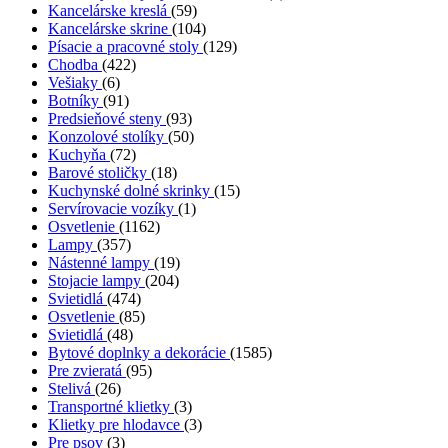
Kancelárske kreslá
(59)
Kancelárske skrine
(104)
Písacie a pracovné stoly
(129)
Chodba
(422)
Vešiaky
(6)
Botníky
(91)
Predsieňové steny
(93)
Konzolové stolíky
(50)
Kuchyňa
(72)
Barové stoličky
(18)
Kuchynské dolné skrinky
(15)
Servírovacie vozíky
(1)
Osvetlenie
(1162)
Lampy
(357)
Nástenné lampy
(19)
Stojacie lampy
(204)
Svietidlá
(474)
Osvetlenie
(85)
Svietidlá
(48)
Bytové doplnky a dekorácie
(1585)
Pre zvieratá
(95)
Stelivá
(26)
Transportné klietky
(3)
Klietky pre hlodavce
(3)
Pre psov
(3)