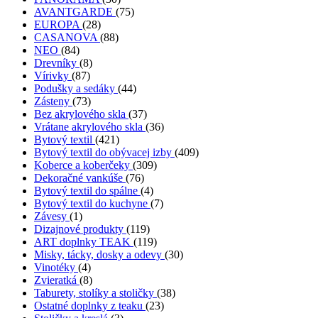
AVANTGARDE
(75)
EUROPA
(28)
CASANOVA
(88)
NEO
(84)
Drevníky
(8)
Vírivky
(87)
Podušky a sedáky
(44)
Zásteny
(73)
Bez akrylového skla
(37)
Vrátane akrylového skla
(36)
Bytový textil
(421)
Bytový textil do obývacej izby
(409)
Koberce a koberčeky
(309)
Dekoračné vankúše
(76)
Bytový textil do spálne
(4)
Bytový textil do kuchyne
(7)
Závesy
(1)
Dizajnové produkty
(119)
ART doplnky TEAK
(119)
Misky, tácky, dosky a odevy
(30)
Vinotéky
(4)
Zvieratká
(8)
Taburety, stolíky a stoličky
(38)
Ostatné doplnky z teaku
(23)