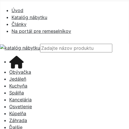
Úvod
Prihlásiť sa
Úvod
Katalóg nábytku
Články
Na portál pre remeselníkov
Obývačka
Jedáleň
Kuchyňa
Spálňa
Kancelária
Osvetlenie
Kúpelňa
Záhrada
Ďalšie