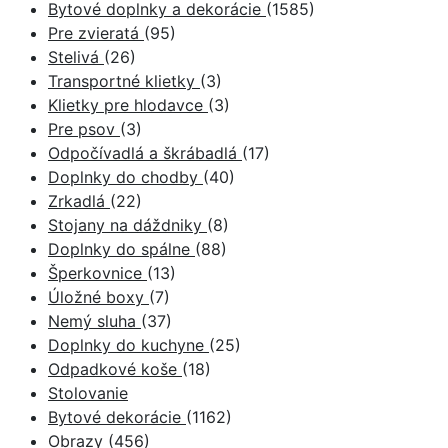
Bytové doplnky a dekorácie
(1585)
Pre zvieratá
(95)
Stelivá
(26)
Transportné klietky
(3)
Klietky pre hlodavce
(3)
Pre psov
(3)
Odpočívadlá a škrábadlá
(17)
Doplnky do chodby
(40)
Zrkadlá
(22)
Stojany na dáždniky
(8)
Doplnky do spálne
(88)
Šperkovnice
(13)
Úložné boxy
(7)
Nemý sluha
(37)
Doplnky do kuchyne
(25)
Odpadkové koše
(18)
Stolovanie
Bytové dekorácie
(1162)
Obrazy
(456)