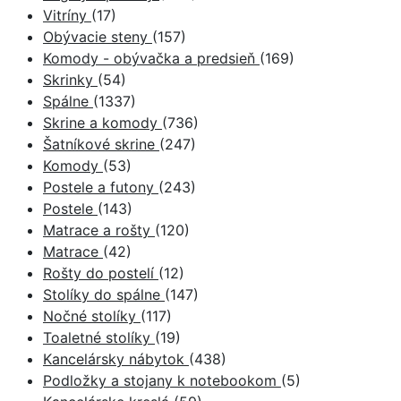
Vitríny
(17)
Obývacie steny
(157)
Komody - obývačka a predsieň
(169)
Skrinky
(54)
Spálne
(1337)
Skrine a komody
(736)
Šatníkové skrine
(247)
Komody
(53)
Postele a futony
(243)
Postele
(143)
Matrace a rošty
(120)
Matrace
(42)
Rošty do postelí
(12)
Stolíky do spálne
(147)
Nočné stolíky
(117)
Toaletné stolíky
(19)
Kancelársky nábytok
(438)
Podložky a stojany k notebookom
(5)