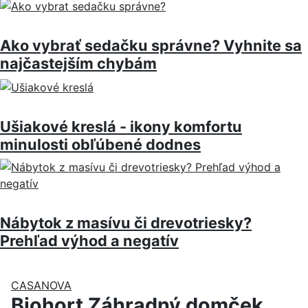
Ako vybrať sedačku správne? Vyhnite sa
najčastejším chybám
Ušiakové kreslá - ikony komfortu
minulosti obľúbené dodnes
Nábytok z masívu či drevotriesky?
Prehľad výhod a negatív
CASANOVA
Biohort Záhradný domček