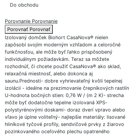
Do obchodu
Porovnanie
Porovnanie
Porovnať
Porovnať
Izolovaný domček Biohort CasaNova® nielen
zapôsobí svojím moderným vzhľadom a celoročné
funkčnosťou, ale môže byť ľahko prispôsobený
individuálnym požiadavkám. Teraz sa môžete
rozhodnúť, či chcete použiť CasaNova® ako sklad,
relaxačná miestnosť, alebo dokonca aj
saunu.Prednosti- dobre vyhrievateľný kvôli tepelnej
izolácii - ideálne na prezimovanie črepníkových rastlín
U-hodnota bočných stien: 0,76 W / (m 2 K)- strecha
môže byť dodatočne tepelne izolovaná XPS-
polystyrénovými doskami- doraz dverí vpravo alebo
vľavo je úplne voliteľný- najlepšie materiály: lisované
hliníkové tyčové profily, sendvičové prvky z žiarovo
pozinkovaného oceľového plechu opatreného