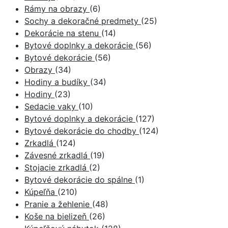
Rámy na obrazy
(6)
Sochy a dekoračné predmety
(25)
Dekorácie na stenu
(14)
Bytové doplnky a dekorácie
(56)
Bytové dekorácie
(56)
Obrazy
(34)
Hodiny a budíky
(34)
Hodiny
(23)
Sedacie vaky
(10)
Bytové doplnky a dekorácie
(127)
Bytové dekorácie do chodby
(124)
Zrkadlá
(124)
Závesné zrkadlá
(19)
Stojacie zrkadlá
(2)
Bytové dekorácie do spálne
(1)
Kúpeľňa
(210)
Pranie a žehlenie
(48)
Koše na bielizeň
(26)