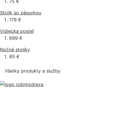
75 €
Stolík so zásuvkou
179 €
Vidiecka posteľ
699 €
Nočné stolíky
85 €
Všetky produkty a služby
Používateľ
Prečo u nás publikovať