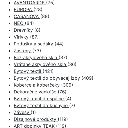
AVANTGARDE
(75)
EUROPA
(28)
CASANOVA
(88)
NEO
(84)
Drevníky
(8)
Vírivky
(87)
Podušky a sedáky
(44)
Zásteny
(73)
Bez akrylového skla
(37)
Vrátane akrylového skla
(36)
Bytový textil
(421)
Bytový textil do obývacej izby
(409)
Koberce a koberčeky
(309)
Dekoračné vankúše
(76)
Bytový textil do spálne
(4)
Bytový textil do kuchyne
(7)
Závesy
(1)
Dizajnové produkty
(119)
ART doplnky TEAK
(119)