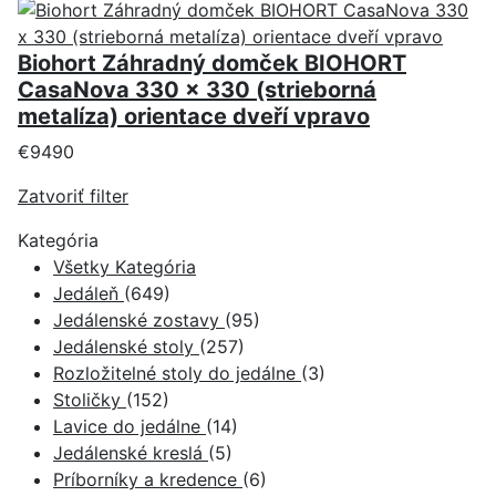
Biohort Záhradný domček BIOHORT
CasaNova 330 x 330 (strieborná
metalíza) orientace dveří vpravo
€9490
Zatvoriť filter
Kategória
Všetky Kategória
Jedáleň
(649)
Jedálenské zostavy
(95)
Jedálenské stoly
(257)
Rozložitelné stoly do jedálne
(3)
Stoličky
(152)
Lavice do jedálne
(14)
Jedálenské kreslá
(5)
Príborníky a kredence
(6)