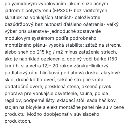
polyamidovým vypalovacím lakom s izolačným
jadrom z polystyrénu (EPS20)- bez viditeľných
skrutiek na vonkajších stenách- celoživotne
bezúdržbový bez nutnosti ďalšieho ošetrenia- veľký
výber príslušenstva- jednoduché zostavenie
modulovým systémom podľa podrobného
montážneho plánu- vysoká stabilita: záťaž na strechu
alebo sneh do 215 kg / m2 mínus zaťaženia striech,
ako je napríklad ozelenenie, odolný voči búrke (150
km / h, sila vetra 12)- 20 rokov zárukaHliníkový
podlahový rám, hliníková podlahová doska, akrylové
sklo, druhé krídlo dverí, sekčné stropné vráta,
dodatočné dvere, presklená stena, okenné prvok,
príprava pre vonkajšie osvetlenie, sauna, police
regálov, podperné lišty, skladací stôl, sada háčikov,
stojan na bicykle a elekt montážne panel nie sú v cene
produktu. Možno doobjednať v súvisiaceho
produktoch.