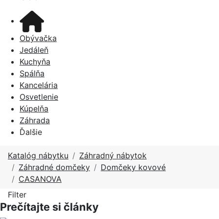
Obývačka
Jedáleň
Kuchyňa
Spálňa
Kancelária
Osvetlenie
Kúpelňa
Záhrada
Ďalšie
Katalóg nábytku
Záhradný nábytok
Záhradné domčeky
Domčeky kovové
CASANOVA
Filter
Prečítajte si články