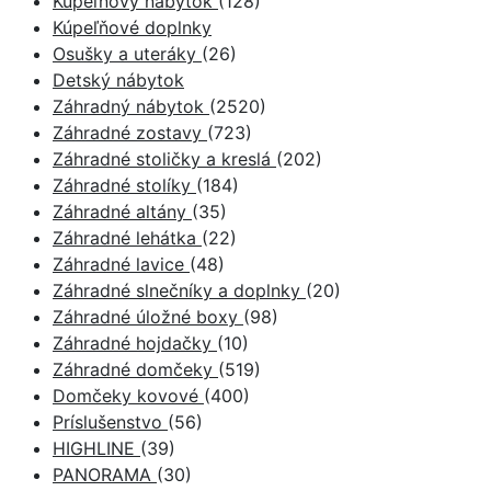
Kúpeľňový nábytok
(128)
Kúpeľňové doplnky
Osušky a uteráky
(26)
Detský nábytok
Záhradný nábytok
(2520)
Záhradné zostavy
(723)
Záhradné stoličky a kreslá
(202)
Záhradné stolíky
(184)
Záhradné altány
(35)
Záhradné lehátka
(22)
Záhradné lavice
(48)
Záhradné slnečníky a doplnky
(20)
Záhradné úložné boxy
(98)
Záhradné hojdačky
(10)
Záhradné domčeky
(519)
Domčeky kovové
(400)
Príslušenstvo
(56)
HIGHLINE
(39)
PANORAMA
(30)