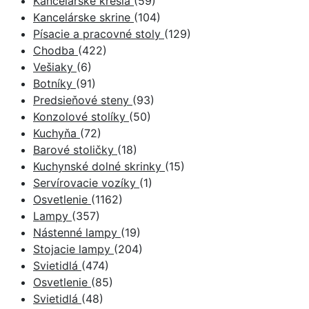
Kancelárske kreslá
(59)
Kancelárske skrine
(104)
Písacie a pracovné stoly
(129)
Chodba
(422)
Vešiaky
(6)
Botníky
(91)
Predsieňové steny
(93)
Konzolové stolíky
(50)
Kuchyňa
(72)
Barové stoličky
(18)
Kuchynské dolné skrinky
(15)
Servírovacie vozíky
(1)
Osvetlenie
(1162)
Lampy
(357)
Nástenné lampy
(19)
Stojacie lampy
(204)
Svietidlá
(474)
Osvetlenie
(85)
Svietidlá
(48)