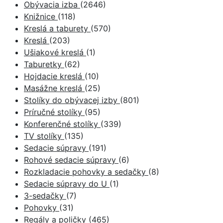
Obývacia izba
(2646)
Knižnice
(118)
Kreslá a taburety
(570)
Kreslá
(203)
Ušiakové kreslá
(1)
Taburetky
(62)
Hojdacie kreslá
(10)
Masážne kreslá
(25)
Stolíky do obývacej izby
(801)
Príručné stolíky
(95)
Konferenčné stolíky
(339)
TV stolíky
(135)
Sedacie súpravy
(191)
Rohové sedacie súpravy
(6)
Rozkladacie pohovky a sedačky
(8)
Sedacie súpravy do U
(1)
3-sedačky
(7)
Pohovky
(31)
Regály a poličky
(465)