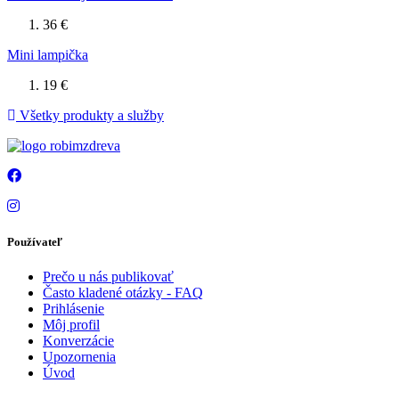
36 €
Mini lampička
19 €
Všetky produkty a služby
Používateľ
Prečo u nás publikovať
Často kladené otázky - FAQ
Prihlásenie
Môj profil
Konverzácie
Upozornenia
Úvod