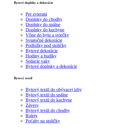
Bytové doplnky a dekorácie
Pre zvieratá
Doplnky do chodby
Doplnky do spálne
Doplnky do kuchyne
Vône do bytu a sviečky
Sviatočné dekorácie
Podložky pod stoličky
Bytové dekorácie
Hodiny a budíky
Sedacie vaky
Bytové doplnky a dekorácie
Bytový textil
Bytový textil do obývacej izby
Bytový textil do spálne
Bytový textil do kuchyne
Závesy
Bytový textil do chodby
Rolety
Poťahy na stoličky