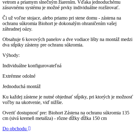
vetrom a priamym slnečným žiarením. Vďaka jednoduchému
zásuvnému systému je možné prvky individuálne rozširovať.
Či už voľne stojace, alebo priamo pri stene domu - zástena na
ochranu súkromia Biohort je dokonalým ohraničením vašej
záhradnej oázy.
Obsahuje 6 kovových panelov a dve vodiace lišty na montáž medzi
dva stĺpiky zásteny pre ochranu súkromia.
Výhody:
Individuálne konfigurovateľná
Extrémne odolné
Jednoduchá montáž
Ku každej zástene je nutné objednať stĺpiky, pri ktorých je možnosť
voľby na ukotvenie, viď nižšie.
Overiť dostupnosť pre: Biohort Zástena na ochranu súkromia 135
cm (sivá kremeň metalíza) - rôzne dĺžky dĺžka 150 cm
Do obchodu