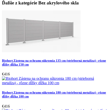
Ďalšie z kategórie Bez akrylového skla
Biohort Zástena na ochranu súkromia 135 cm (strieborná metalíza) - rôzne
dĺžky dĺžka 150 cm
€416
Biohort Zástena na ochranu súkromia 180 cm (strieborná metalíza) - rôzne
dĺžky dĺžka 100 cm
€416