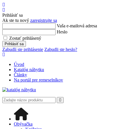
Úvod
Prihlásiť
sa
Prihlásiť sa
Ak ste tu nový
zaregistrujte sa
Vaša e-mailová adresa
Heslo
Zostať prihlásený
Prihlásiť sa
Zabudli ste prihlásenie
Zabudli ste heslo?
Úvod
Katalóg nábytku
Články
Na portál pre remeselníkov
Obývačka