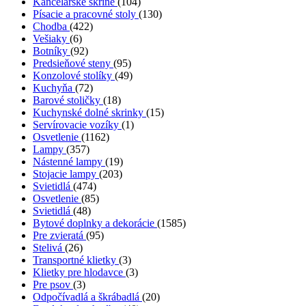
Kancelárske skrine
(104)
Písacie a pracovné stoly
(130)
Chodba
(422)
Vešiaky
(6)
Botníky
(92)
Predsieňové steny
(95)
Konzolové stolíky
(49)
Kuchyňa
(72)
Barové stoličky
(18)
Kuchynské dolné skrinky
(15)
Servírovacie vozíky
(1)
Osvetlenie
(1162)
Lampy
(357)
Nástenné lampy
(19)
Stojacie lampy
(203)
Svietidlá
(474)
Osvetlenie
(85)
Svietidlá
(48)
Bytové doplnky a dekorácie
(1585)
Pre zvieratá
(95)
Stelivá
(26)
Transportné klietky
(3)
Klietky pre hlodavce
(3)
Pre psov
(3)
Odpočívadlá a škrábadlá
(20)