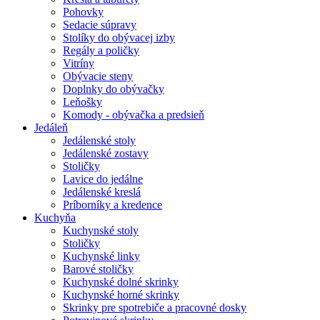
Pohovky
Sedacie súpravy
Stolíky do obývacej izby
Regály a poličky
Vitríny
Obývacie steny
Doplnky do obývačky
Leňošky
Komody - obývačka a predsieň
Jedáleň
Jedálenské stoly
Jedálenské zostavy
Stoličky
Lavice do jedálne
Jedálenské kreslá
Príborníky a kredence
Kuchyňa
Kuchynské stoly
Stoličky
Kuchynské linky
Barové stoličky
Kuchynské dolné skrinky
Kuchynské horné skrinky
Skrinky pre spotrebiče a pracovné dosky