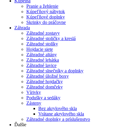
Kúpelňa
Pranie a žehlenie
Kúpeľňový nábytok
Kúpeľňové doplnky
Skrinky do práčovne
Záhrada
Záhradné zostavy
Záhradné stoličky a kreslá
Záhradné stolíky
Hojdacie siete
Záhradné altány
Záhradné lehátka
Záhradné lavice
Záhradné slnečníky a doplnky
Záhradné úložné boxy
Záhradné hojdačky
Záhradné domčeky
Vírivky
Podušky a sedáky
Zásteny
Bez akrylového skla
Vrátane akrylového skla
Záhradné doplnky a príslušenstvo
Ďalšie