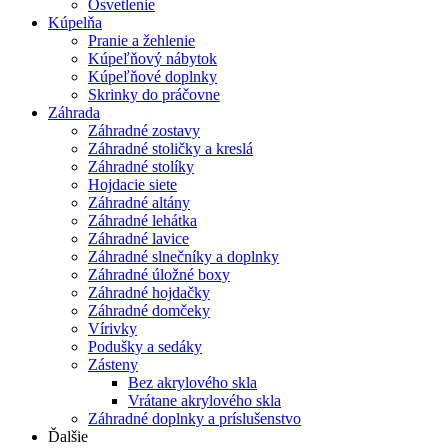
Osvetlenie
Kúpelňa
Pranie a žehlenie
Kúpeľňový nábytok
Kúpeľňové doplnky
Skrinky do práčovne
Záhrada
Záhradné zostavy
Záhradné stoličky a kreslá
Záhradné stolíky
Hojdacie siete
Záhradné altány
Záhradné lehátka
Záhradné lavice
Záhradné slnečníky a doplnky
Záhradné úložné boxy
Záhradné hojdačky
Záhradné domčeky
Vírivky
Podušky a sedáky
Zásteny
Bez akrylového skla
Vrátane akrylového skla
Záhradné doplnky a príslušenstvo
Ďalšie