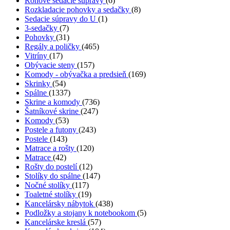
Rohové sedacie súpravy
(6)
Rozkladacie pohovky a sedačky
(8)
Sedacie súpravy do U
(1)
3-sedačky
(7)
Pohovky
(31)
Regály a poličky
(465)
Vitríny
(17)
Obývacie steny
(157)
Komody - obývačka a predsieň
(169)
Skrinky
(54)
Spálne
(1337)
Skrine a komody
(736)
Šatníkové skrine
(247)
Komody
(53)
Postele a futony
(243)
Postele
(143)
Matrace a rošty
(120)
Matrace
(42)
Rošty do postelí
(12)
Stolíky do spálne
(147)
Nočné stolíky
(117)
Toaletné stolíky
(19)
Kancelársky nábytok
(438)
Podložky a stojany k notebookom
(5)
Kancelárske kreslá
(57)