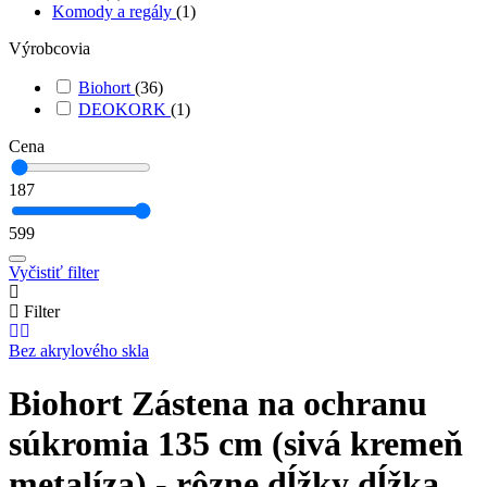
Komody a regály
(1)
Výrobcovia
Biohort
(36)
DEOKORK
(1)
Cena
187
599
Vyčistiť filter
Filter
Bez akrylového skla
Biohort Zástena na ochranu
súkromia 135 cm (sivá kremeň
metalíza) - rôzne dĺžky dĺžka