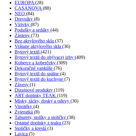
EUROPA
(28)
CASANOVA
(88)
NEO
(84)
Drevníky
(8)
Vírivky
(87)
Podušky a sedáky
(44)
Zásteny
(73)
Bez akrylového skla
(37)
Vrátane akrylového skla
(36)
Bytový textil
(421)
Bytový textil do obývacej izby
(409)
Koberce a koberčeky
(309)
Dekoračné vankúše
(76)
Bytový textil do spálne
(4)
Bytový textil do kuchyne
(7)
Závesy
(1)
Dizajnové produkty
(119)
ART doplnky TEAK
(119)
Misky, tácky, dosky a odevy
(30)
Vinotéky
(4)
Zvieratká
(8)
Taburety, stolíky a stoličky
(38)
Ostatné doplnky z teaku
(23)
Stoličky a kreslá
(3)
Lavica
(5)