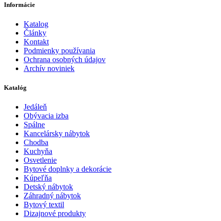
Informácie
Katalog
Články
Kontakt
Podmienky používania
Ochrana osobných údajov
Archív noviniek
Katalóg
Jedáleň
Obývacia izba
Spálne
Kancelársky nábytok
Chodba
Kuchyňa
Osvetlenie
Bytové doplnky a dekorácie
Kúpeľňa
Detský nábytok
Záhradný nábytok
Bytový textil
Dizajnové produkty