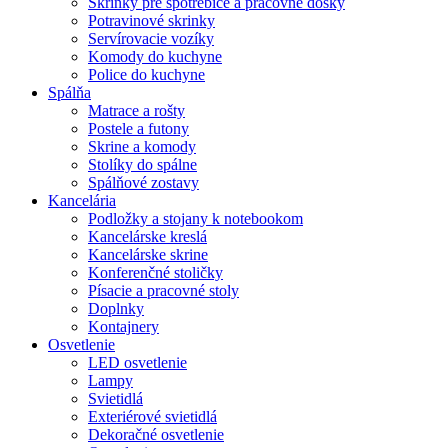
Skrinky pre spotrebiče a pracovné dosky
Potravinové skrinky
Servírovacie vozíky
Komody do kuchyne
Police do kuchyne
Spálňa
Matrace a rošty
Postele a futony
Skrine a komody
Stolíky do spálne
Spálňové zostavy
Kancelária
Podložky a stojany k notebookom
Kancelárske kreslá
Kancelárske skrine
Konferenčné stoličky
Písacie a pracovné stoly
Doplnky
Kontajnery
Osvetlenie
LED osvetlenie
Lampy
Svietidlá
Exteriérové svietidlá
Dekoračné osvetlenie