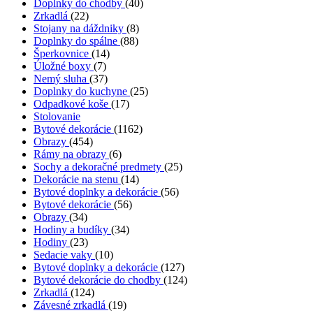
Doplnky do chodby
(40)
Zrkadlá
(22)
Stojany na dáždniky
(8)
Doplnky do spálne
(88)
Šperkovnice
(14)
Úložné boxy
(7)
Nemý sluha
(37)
Doplnky do kuchyne
(25)
Odpadkové koše
(17)
Stolovanie
Bytové dekorácie
(1162)
Obrazy
(454)
Rámy na obrazy
(6)
Sochy a dekoračné predmety
(25)
Dekorácie na stenu
(14)
Bytové doplnky a dekorácie
(56)
Bytové dekorácie
(56)
Obrazy
(34)
Hodiny a budíky
(34)
Hodiny
(23)
Sedacie vaky
(10)
Bytové doplnky a dekorácie
(127)
Bytové dekorácie do chodby
(124)
Zrkadlá
(124)
Závesné zrkadlá
(19)