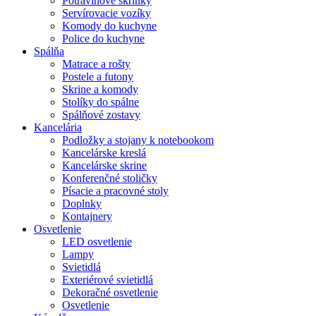
Potravinové skrinky
Servírovacie vozíky
Komody do kuchyne
Police do kuchyne
Spálňa
Matrace a rošty
Postele a futony
Skrine a komody
Stolíky do spálne
Spálňové zostavy
Kancelária
Podložky a stojany k notebookom
Kancelárske kreslá
Kancelárske skrine
Konferenčné stoličky
Písacie a pracovné stoly
Doplnky
Kontajnery
Osvetlenie
LED osvetlenie
Lampy
Svietidlá
Exteriérové svietidlá
Dekoračné osvetlenie
Osvetlenie