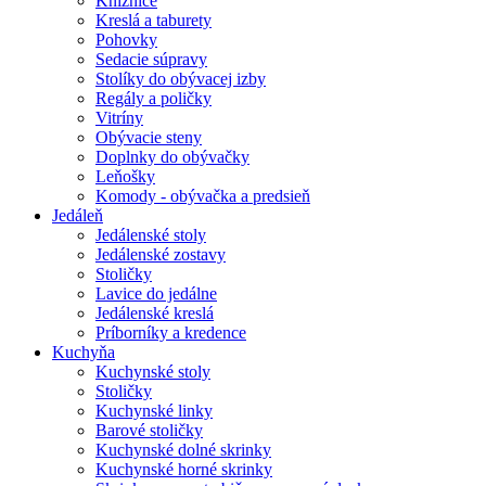
Knižnice
Kreslá a taburety
Pohovky
Sedacie súpravy
Stolíky do obývacej izby
Regály a poličky
Vitríny
Obývacie steny
Doplnky do obývačky
Leňošky
Komody - obývačka a predsieň
Jedáleň
Jedálenské stoly
Jedálenské zostavy
Stoličky
Lavice do jedálne
Jedálenské kreslá
Príborníky a kredence
Kuchyňa
Kuchynské stoly
Stoličky
Kuchynské linky
Barové stoličky
Kuchynské dolné skrinky
Kuchynské horné skrinky