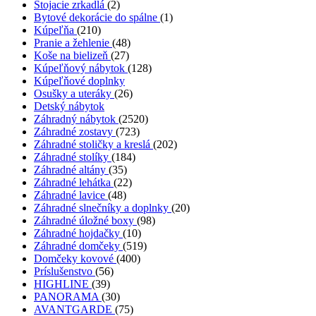
Stojacie zrkadlá
(2)
Bytové dekorácie do spálne
(1)
Kúpeľňa
(210)
Pranie a žehlenie
(48)
Koše na bielizeň
(27)
Kúpeľňový nábytok
(128)
Kúpeľňové doplnky
Osušky a uteráky
(26)
Detský nábytok
Záhradný nábytok
(2520)
Záhradné zostavy
(723)
Záhradné stoličky a kreslá
(202)
Záhradné stolíky
(184)
Záhradné altány
(35)
Záhradné lehátka
(22)
Záhradné lavice
(48)
Záhradné slnečníky a doplnky
(20)
Záhradné úložné boxy
(98)
Záhradné hojdačky
(10)
Záhradné domčeky
(519)
Domčeky kovové
(400)
Príslušenstvo
(56)
HIGHLINE
(39)
PANORAMA
(30)
AVANTGARDE
(75)