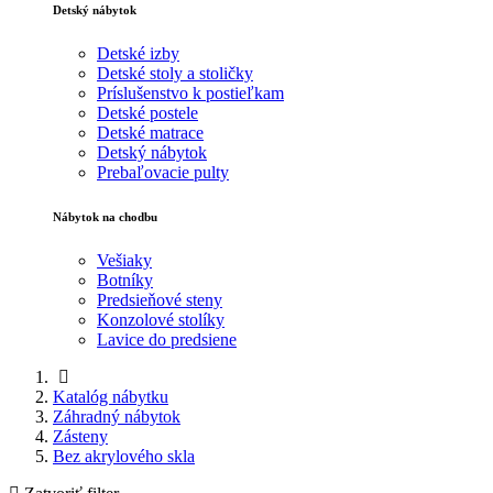
Detský nábytok
Detské izby
Detské stoly a stoličky
Príslušenstvo k postieľkam
Detské postele
Detské matrace
Detský nábytok
Prebaľovacie pulty
Nábytok na chodbu
Vešiaky
Botníky
Predsieňové steny
Konzolové stolíky
Lavice do predsiene
Katalóg nábytku
Záhradný nábytok
Zásteny
Bez akrylového skla