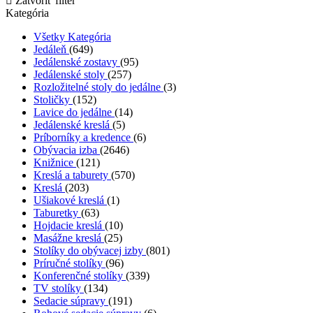
Zatvoriť filter
Kategória
Všetky Kategória
Jedáleň
(649)
Jedálenské zostavy
(95)
Jedálenské stoly
(257)
Rozložitelné stoly do jedálne
(3)
Stoličky
(152)
Lavice do jedálne
(14)
Jedálenské kreslá
(5)
Príborníky a kredence
(6)
Obývacia izba
(2646)
Knižnice
(121)
Kreslá a taburety
(570)
Kreslá
(203)
Ušiakové kreslá
(1)
Taburetky
(63)
Hojdacie kreslá
(10)
Masážne kreslá
(25)
Stolíky do obývacej izby
(801)
Príručné stolíky
(96)
Konferenčné stolíky
(339)
TV stolíky
(134)
Sedacie súpravy
(191)