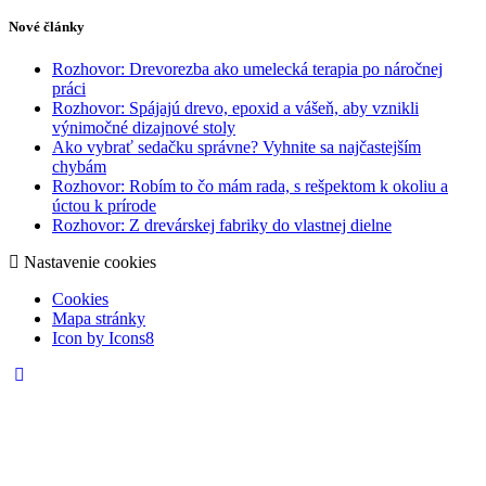
Nové články
Rozhovor: Drevorezba ako umelecká terapia po náročnej
práci
Rozhovor: Spájajú drevo, epoxid a vášeň, aby vznikli
výnimočné dizajnové stoly
Ako vybrať sedačku správne? Vyhnite sa najčastejším
chybám
Rozhovor: Robím to čo mám rada, s rešpektom k okoliu a
úctou k prírode
Rozhovor: Z drevárskej fabriky do vlastnej dielne
Nastavenie cookies
Cookies
Mapa stránky
Icon by Icons8