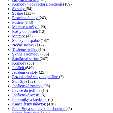
Komody - obývačka a predsieň
(169)
Skrinky
(54)
Spálne
(1337)
Postele a futony
(243)
Postele
(143)
Matrace a rošty
(120)
Rošty do postelí
(12)
Matrace
(42)
Stolíky do spálne
(147)
Nočné stolíky
(117)
Toaletné stolíky
(19)
Skrine a komody
(736)
Šatníkové skrine
(247)
Komody
(53)
Jedáleň
(649)
Jedálenské stoly
(257)
Rozložitelné stoly do jedálne
(3)
Stoličky
(152)
Jedálenské zostavy
(95)
Lavice do jedálne
(14)
Jedálenské kreslá
(5)
Príborníky a kredence
(6)
Kancelársky nábytok
(438)
Podložky a stojany k notebookom
(5)