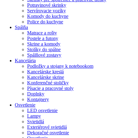
Potravinové skrinky
Servírovacie vozíky
Komody do kuchyne
Police do kuchyne
Spálňa
Matrace a rošty
Postele a futony
Skrine a komody
Stolíky do spálne
Spálňové zostavy
Kancelária
Podložky a stojany k notebookom
Kancelárske kreslá
Kancelárske skrine
Konferenčné stoličky
Písacie a pracovné stoly
Doplnky
Kontajnery
Osvetlenie
LED osvetlenie
Lampy
Svietidlá
Exteriérové svietidlá
Dekoračné osvetlenie