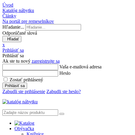
Úvod
Katalóg nábytku
Články
Na portál pre remeselníkov
Hľadanie...
Odporúčané slová
Hľadať
x
Prihlásiť sa
Prihlásiť sa
Ak ste tu nový
zaregistrujte sa
Vaša e-mailová adresa
Heslo
Zostať prihlásený
Prihlásiť sa
Zabudli ste prihlásenie
Zabudli ste heslo?
Obývačka
Knižnice