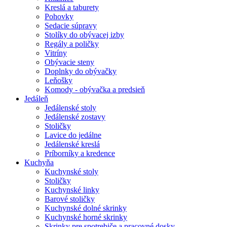
Kreslá a taburety
Pohovky
Sedacie súpravy
Stolíky do obývacej izby
Regály a poličky
Vitríny
Obývacie steny
Doplnky do obývačky
Leňošky
Komody - obývačka a predsieň
Jedáleň
Jedálenské stoly
Jedálenské zostavy
Stoličky
Lavice do jedálne
Jedálenské kreslá
Príborníky a kredence
Kuchyňa
Kuchynské stoly
Stoličky
Kuchynské linky
Barové stoličky
Kuchynské dolné skrinky
Kuchynské horné skrinky
Skrinky pre spotrebiče a pracovné dosky