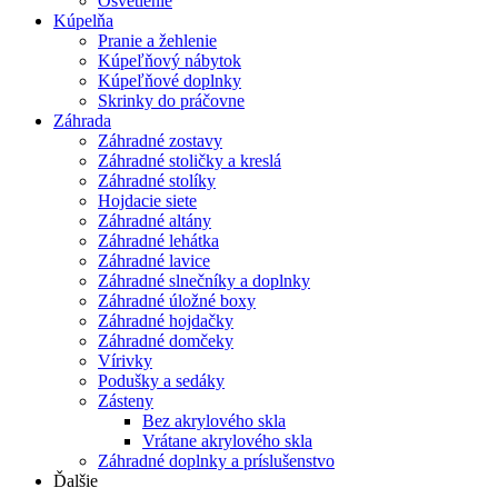
Osvetlenie
Kúpelňa
Pranie a žehlenie
Kúpeľňový nábytok
Kúpeľňové doplnky
Skrinky do práčovne
Záhrada
Záhradné zostavy
Záhradné stoličky a kreslá
Záhradné stolíky
Hojdacie siete
Záhradné altány
Záhradné lehátka
Záhradné lavice
Záhradné slnečníky a doplnky
Záhradné úložné boxy
Záhradné hojdačky
Záhradné domčeky
Vírivky
Podušky a sedáky
Zásteny
Bez akrylového skla
Vrátane akrylového skla
Záhradné doplnky a príslušenstvo
Ďalšie