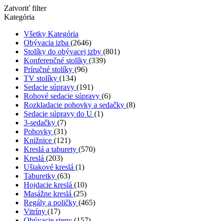
Zatvoriť filter
Kategória
Všetky Kategória
Obývacia izba
(2646)
Stolíky do obývacej izby
(801)
Konferenčné stolíky
(339)
Príručné stolíky
(96)
TV stolíky
(134)
Sedacie súpravy
(191)
Rohové sedacie súpravy
(6)
Rozkladacie pohovky a sedačky
(8)
Sedacie súpravy do U
(1)
3-sedačky
(7)
Pohovky
(31)
Knižnice
(121)
Kreslá a taburety
(570)
Kreslá
(203)
Ušiakové kreslá
(1)
Taburetky
(63)
Hojdacie kreslá
(10)
Masážne kreslá
(25)
Regály a poličky
(465)
Vitríny
(17)
Obývacie steny
(157)