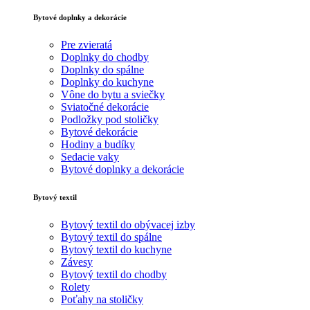
Bytové doplnky a dekorácie
Pre zvieratá
Doplnky do chodby
Doplnky do spálne
Doplnky do kuchyne
Vône do bytu a sviečky
Sviatočné dekorácie
Podložky pod stoličky
Bytové dekorácie
Hodiny a budíky
Sedacie vaky
Bytové doplnky a dekorácie
Bytový textil
Bytový textil do obývacej izby
Bytový textil do spálne
Bytový textil do kuchyne
Závesy
Bytový textil do chodby
Rolety
Poťahy na stoličky