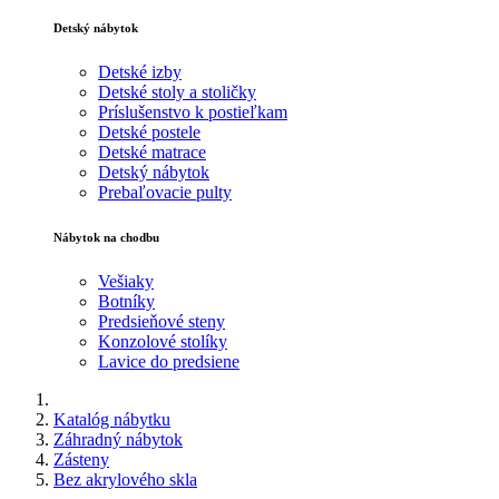
Detský nábytok
Detské izby
Detské stoly a stoličky
Príslušenstvo k postieľkam
Detské postele
Detské matrace
Detský nábytok
Prebaľovacie pulty
Nábytok na chodbu
Vešiaky
Botníky
Predsieňové steny
Konzolové stolíky
Lavice do predsiene
Katalóg nábytku
Záhradný nábytok
Zásteny
Bez akrylového skla