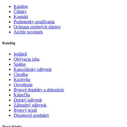
Katalog
Články
Kontakt
Podmienky používania
Ochrana osobných údajov
Archív noviniek
Katalóg
Jedáleň
Obývacia izba
Spálne
Kancelársky nábytok
Chodba
Kuchyňa
Osvetlenie
Bytové doplnky a dekorácie
Kúpeľňa
Detský nábytok
Záhradný nábytok
Bytový textil
Dizajnové produkty
Nové články