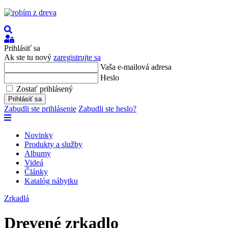
Hľadať
Prihlásiť
sa
Prihlásiť sa
Ak ste tu nový
zaregistrujte sa
Vaša e-mailová adresa
Heslo
Zostať prihlásený
Prihlásiť sa
Zabudli ste prihlásenie
Zabudli ste heslo?
Novinky
Produkty a služby
Albumy
Videá
Články
Katalóg nábytku
Zrkadlá
Drevené zrkadlo