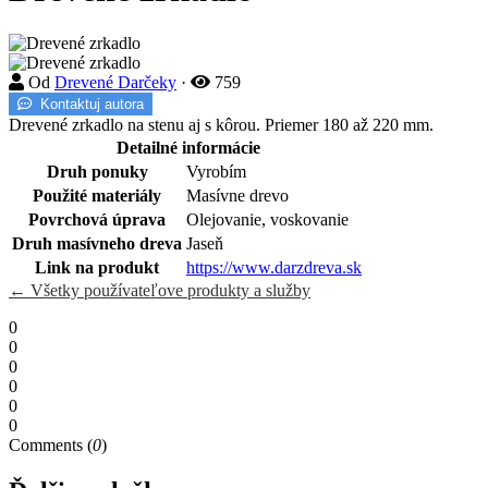
Od
Drevené Darčeky
·
759
Kontaktuj autora
Drevené zrkadlo na stenu aj s kôrou. Priemer 180 až 220 mm.
Detailné informácie
Druh ponuky
Vyrobím
Použité materiály
Masívne drevo
Povrchová úprava
Olejovanie, voskovanie
Druh masívneho dreva
Jaseň
Link na produkt
https://www.darzdreva.sk
← Všetky používateľove produkty a služby
0
0
0
0
0
0
Comments (
0
)