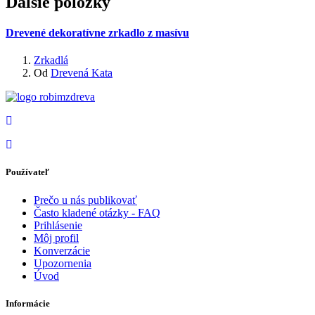
Ďalšie položky
Drevené dekoratívne zrkadlo z masívu
Zrkadlá
Od
Drevená Kata
Používateľ
Prečo u nás publikovať
Často kladené otázky - FAQ
Prihlásenie
Môj profil
Konverzácie
Upozornenia
Úvod
Informácie