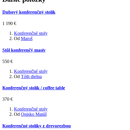
Dubový konferenčný stolík
1 190 €
Konferenčné stoly
Od
Maroš
Stôl konferenčý masív
550 €
Konferenčné stoly
Od
Tóth dielna
Konferenčný stolík / coffee table
370 €
Konferenčné stoly
Od
Onisko Matúš
Konferenčné stolíky z drevorezbou