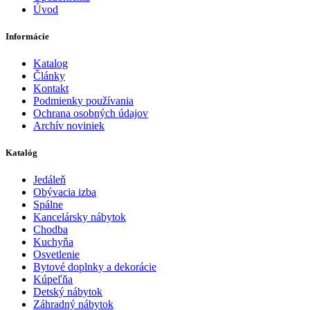
Úvod
Informácie
Katalog
Články
Kontakt
Podmienky používania
Ochrana osobných údajov
Archív noviniek
Katalóg
Jedáleň
Obývacia izba
Spálne
Kancelársky nábytok
Chodba
Kuchyňa
Osvetlenie
Bytové doplnky a dekorácie
Kúpeľňa
Detský nábytok
Záhradný nábytok