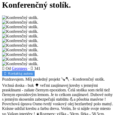
Konferenčný stolík.
Od
Georgees
·
341
Kontaktuj autora
Pozdravujem. Môj posledný projekt 🪚🪓 - Konferenčný stolík.
Vrchná doska - buk 🌳 veľmi zaujímavej kresby s jemnými
prasklinami - zaliate čiernym epoxidom. Čelá stolíka som riešil tiež
čiernym epoxidovým lemom. Je to celkom zaujímavé. Dubové nohy
s jemným skosením zabezpečujú stabilitu 💪a pôsobia masívne !
Povrchová úprava Osmo tvrdý voskový olej bezfarebný polo matný.
Krásne udržal kresbu a farbu dreva. Verím, že si nájde svoje miesto
vo Vašom interiéry ! ☀️Rozmery: výška - 50cm, šírka - 58,5cm,