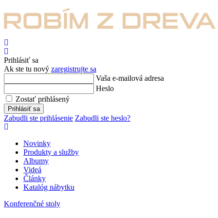
Hľadať
Prihlásiť
sa
Prihlásiť sa
Ak ste tu nový
zaregistrujte sa
Vaša e-mailová adresa
Heslo
Zostať prihlásený
Prihlásiť sa
Zabudli ste prihlásenie
Zabudli ste heslo?
Novinky
Produkty a služby
Albumy
Videá
Články
Katalóg nábytku
Konferenčné stoly