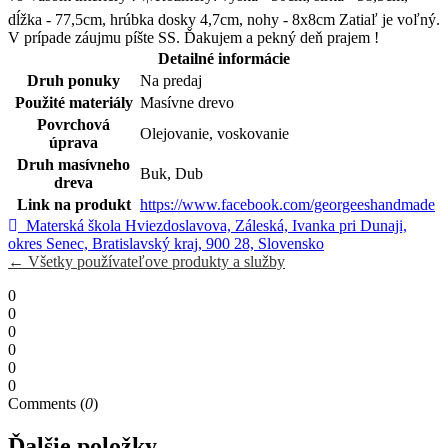
dĺžka - 77,5cm, hrúbka dosky 4,7cm, nohy - 8x8cm Zatiaľ je voľný.
V prípade záujmu píšte SS. Ďakujem a pekný deň prajem !
Detailné informácie
Druh ponuky
Na predaj
Použité materiály
Masívne drevo
Povrchová
Olejovanie, voskovanie
úprava
Druh masívneho
Buk, Dub
dreva
Link na produkt
https://www.facebook.com/georgeeshandmade
Materská škola Hviezdoslavova, Záleská, Ivanka pri Dunaji,
okres Senec, Bratislavský kraj, 900 28, Slovensko
← Všetky používateľove produkty a služby
0
0
0
0
0
0
Comments (
0
)
Ďalšie položky