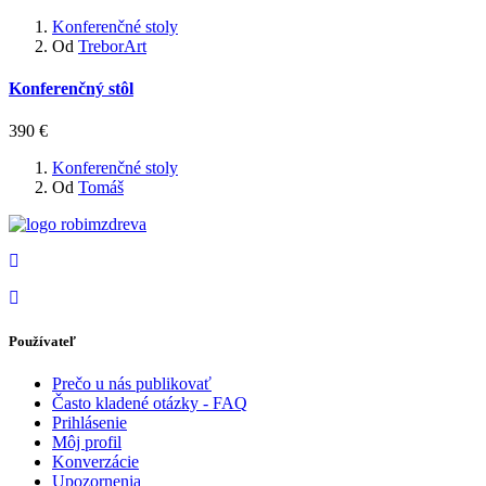
Konferenčné stoly
Od
TreborArt
Konferenčný stôl
390 €
Konferenčné stoly
Od
Tomáš
Používateľ
Prečo u nás publikovať
Často kladené otázky - FAQ
Prihlásenie
Môj profil
Konverzácie
Upozornenia