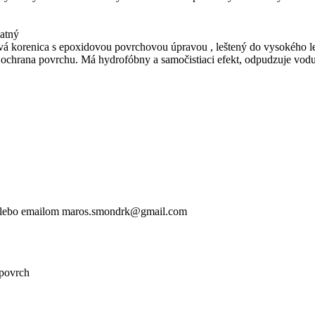
atný
vá korenica s epoxidovou povrchovou úpravou , leštený do vysokého l
rana povrchu. Má hydrofóbny a samočistiaci efekt, odpudzuje vodu 
4 alebo emailom maros.smondrk@gmail.com
 povrch