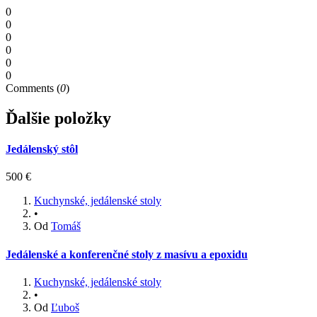
0
0
0
0
0
0
Comments (
0
)
Ďalšie položky
Jedálenský stôl
500 €
Kuchynské, jedálenské stoly
•
Od
Tomáš
Jedálenské a konferenčné stoly z masívu a epoxidu
Kuchynské, jedálenské stoly
•
Od
Ľuboš