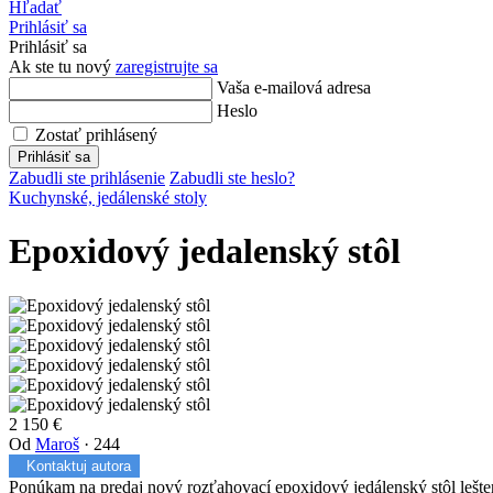
Hľadať
Prihlásiť sa
Prihlásiť sa
Ak ste tu nový
zaregistrujte sa
Vaša e-mailová adresa
Heslo
Zostať prihlásený
Prihlásiť sa
Zabudli ste prihlásenie
Zabudli ste heslo?
Kuchynské, jedálenské stoly
Epoxidový jedalenský stôl
2 150 €
Od
Maroš
·
244
Kontaktuj autora
Ponúkam na predaj nový rozťahovací epoxidový jedálenský stôl leštený