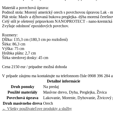
Materiál a povrchová úprava:
Podnož stola: Morený americký orech s povrchovou úpravou Lak - m
Plát stola: Masív a dýhovaná bukova preglejka- dýha morená čerešno
Celý stôl je ošetrený pripravkom NANOPROTECT - nano-kremická och
Zvyšuje odolnosť epoxidových povrchov.
Rozmery:
Dĺžka: 135,3 cm (180,3 cm po rozložení)
Šírka: 86,3 cm
Výška: 75 cm
Hrúbka plátu: 2,7 cm
Šírka stredovej dosky: 45 cm
Cena 2150 eur / pripadne možná dohoda
V prípade záujmu ma kontaktujte na telefonnom čísle 0908 396 28
Detailné informácie
Druh ponuky
Na predaj
Použité materiály
Masívne drevo, Dyha, Preglejka, Živica
Povrchová úprava
Lakovanie, Morenie, Dyhovanie, Živicový
Druh masívneho dreva
Orech
← Všetky používateľove produkty a služby