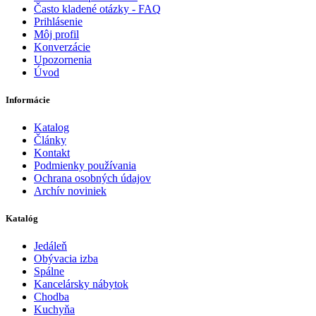
Často kladené otázky - FAQ
Prihlásenie
Môj profil
Konverzácie
Upozornenia
Úvod
Informácie
Katalog
Články
Kontakt
Podmienky používania
Ochrana osobných údajov
Archív noviniek
Katalóg
Jedáleň
Obývacia izba
Spálne
Kancelársky nábytok
Chodba
Kuchyňa