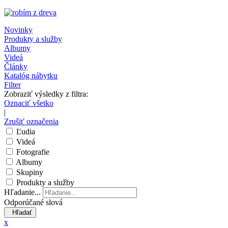
Novinky
Produkty a služby
Albumy
Videá
Články
Katalóg nábytku
Filter
Zobraziť výsledky z filtra:
Oznaciť všetko
|
Zrušiť označenia
Ľudia
Videá
Fotografie
Albumy
Skupiny
Produkty a služby
Hľadanie...
Odporúčané slová
Hľadať
x