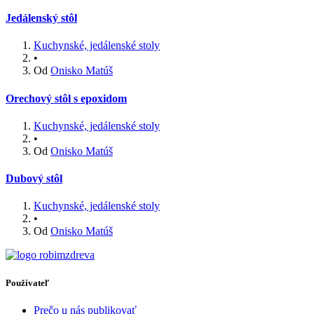
Jedálenský stôl
Kuchynské, jedálenské stoly
•
Od
Onisko Matúš
Orechový stôl s epoxidom
Kuchynské, jedálenské stoly
•
Od
Onisko Matúš
Dubový stôl
Kuchynské, jedálenské stoly
•
Od
Onisko Matúš
Používateľ
Prečo u nás publikovať