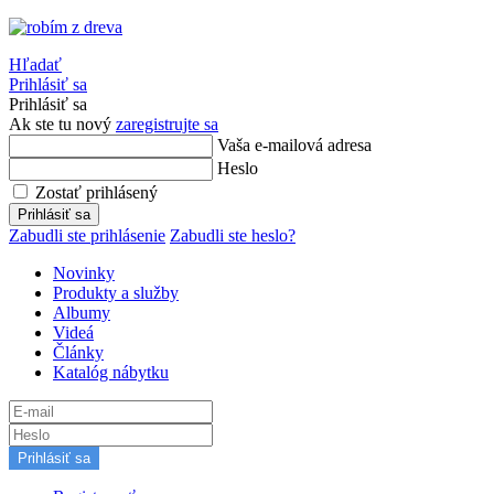
Hľadať
Prihlásiť sa
Prihlásiť sa
Ak ste tu nový
zaregistrujte sa
Vaša e-mailová adresa
Heslo
Zostať prihlásený
Prihlásiť sa
Zabudli ste prihlásenie
Zabudli ste heslo?
Novinky
Produkty a služby
Albumy
Videá
Články
Katalóg nábytku
Prihlásiť sa