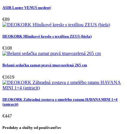
ASIR Luster VENUS medený
€89
DEOKORK Hliníkové kreslo s textíliou ZEUS (biela)
€108
Belami sedačka zamat pravá tmavozelená 265 cm
€1619
DEOKORK Záhradná zostava z umelého ratanu HAVANA MINI 1+4
(antracit)
€447
Produkty a služby od používateľov