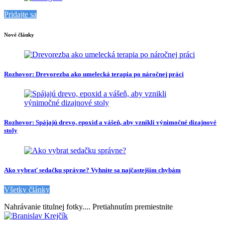
Pridajte sa
Nové články
Rozhovor: Drevorezba ako umelecká terapia po náročnej práci
Rozhovor: Spájajú drevo, epoxid a vášeň, aby vznikli výnimočné dizajnové
stoly
Ako vybrať sedačku správne? Vyhnite sa najčastejším chybám
Všetky články
Nahrávanie titulnej fotky....
Pretiahnutím premiestnite