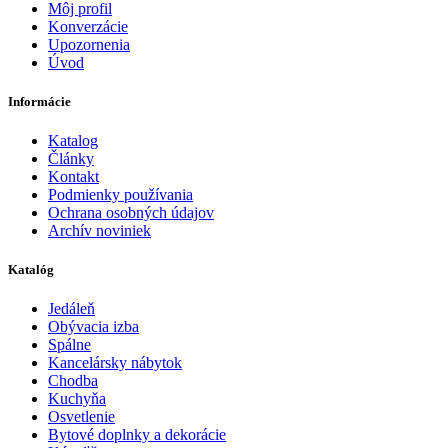
Môj profil
Konverzácie
Upozornenia
Úvod
Informácie
Katalog
Články
Kontakt
Podmienky používania
Ochrana osobných údajov
Archív noviniek
Katalóg
Jedáleň
Obývacia izba
Spálne
Kancelársky nábytok
Chodba
Kuchyňa
Osvetlenie
Bytové doplnky a dekorácie