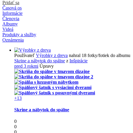
Pridať sa
Časová os
Informácie
Členovia
Albumy
Videá
Produkty a služby
Oznámenia
Používateľ
Výrobky z dreva
nahral 18 fotky/fotiek do albumu
Skrine a nábytok do spálne
z
Inšpirácie
pred 3 rokmi
Úpravy
+13
Skrine a nábytok do spálne
0
0
0