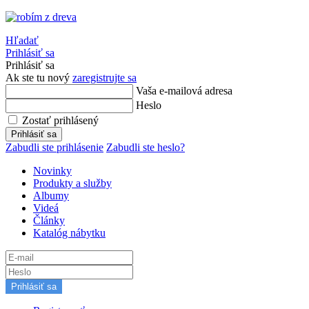
Hľadať
Prihlásiť sa
Prihlásiť sa
Ak ste tu nový
zaregistrujte sa
Vaša e-mailová adresa
Heslo
Zostať prihlásený
Prihlásiť sa
Zabudli ste prihlásenie
Zabudli ste heslo?
Novinky
Produkty a služby
Albumy
Videá
Články
Katalóg nábytku
Prihlásiť sa