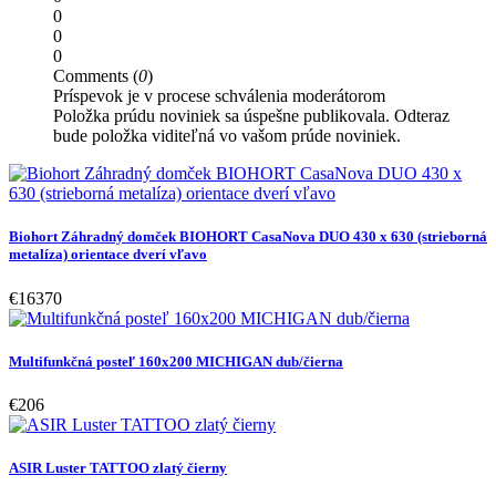
0
0
0
Comments (
0
)
Príspevok je v procese schválenia moderátorom
Položka prúdu noviniek sa úspešne publikovala. Odteraz
bude položka viditeľná vo vašom prúde noviniek.
Biohort Záhradný domček BIOHORT CasaNova DUO 430 x 630 (strieborná
metalíza) orientace dverí vľavo
€16370
Multifunkčná posteľ 160x200 MICHIGAN dub/čierna
€206
ASIR Luster TATTOO zlatý čierny