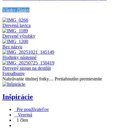
Všetky články
Drevená lavica
Drevené výrobky
Bez názvu
Hodinky nástenné
Drevený stojan na destilát
Fotoalbumy
Nahrávanie titulnej fotky....
Pretiahnutím premiestnite
Inšpirácie
Pre používateľov
Verejná
1 člen