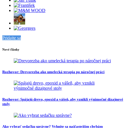
Pridajte sa
Nové články
Rozhovor: Drevorezba ako umelecká terapia po náročnej práci
Rozhovor: Spájajú drevo, epoxid a vášeň, aby vznikli výnimočné dizajnové
stoly
Ako vybrať sedačku správne? Vyhnite sa najčastejším chybám