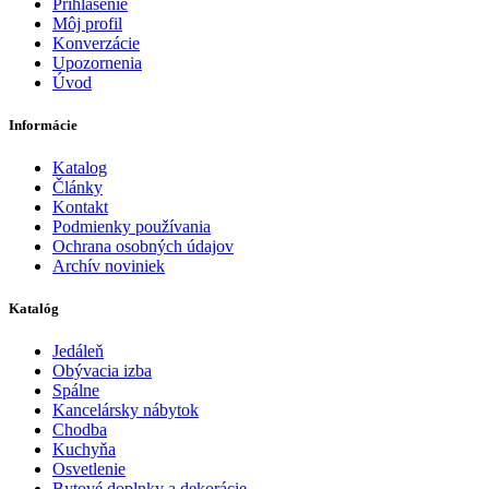
Prihlásenie
Môj profil
Konverzácie
Upozornenia
Úvod
Informácie
Katalog
Články
Kontakt
Podmienky používania
Ochrana osobných údajov
Archív noviniek
Katalóg
Jedáleň
Obývacia izba
Spálne
Kancelársky nábytok
Chodba
Kuchyňa
Osvetlenie
Bytové doplnky a dekorácie