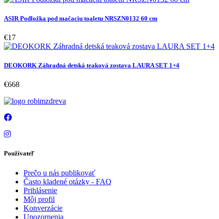
ASIR Podložka pod mačaciu toaletu NRSZN0132 60 cm
€17
DEOKORK Záhradná detská teaková zostava LAURA SET 1+4
€668
Používateľ
Prečo u nás publikovať
Často kladené otázky - FAQ
Prihlásenie
Môj profil
Konverzácie
Upozornenia