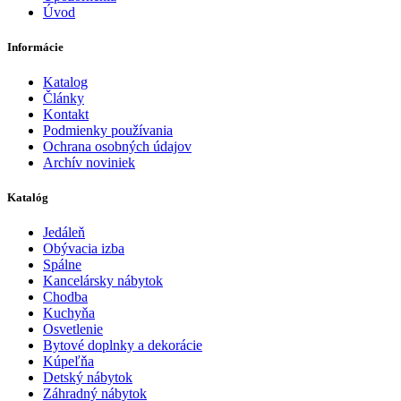
Úvod
Informácie
Katalog
Články
Kontakt
Podmienky používania
Ochrana osobných údajov
Archív noviniek
Katalóg
Jedáleň
Obývacia izba
Spálne
Kancelársky nábytok
Chodba
Kuchyňa
Osvetlenie
Bytové doplnky a dekorácie
Kúpeľňa
Detský nábytok
Záhradný nábytok