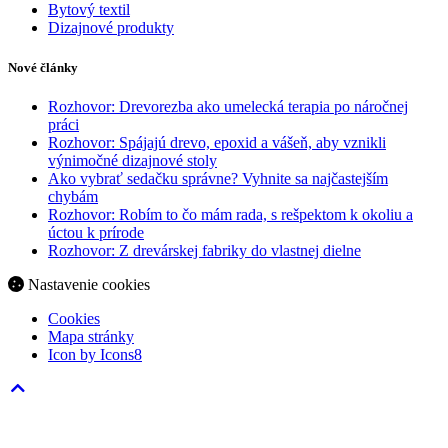
Bytový textil
Dizajnové produkty
Nové články
Rozhovor: Drevorezba ako umelecká terapia po náročnej
práci
Rozhovor: Spájajú drevo, epoxid a vášeň, aby vznikli
výnimočné dizajnové stoly
Ako vybrať sedačku správne? Vyhnite sa najčastejším
chybám
Rozhovor: Robím to čo mám rada, s rešpektom k okoliu a
úctou k prírode
Rozhovor: Z drevárskej fabriky do vlastnej dielne
Nastavenie cookies
Cookies
Mapa stránky
Icon by Icons8