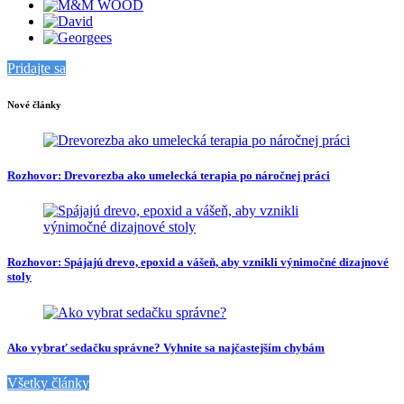
Pridajte sa
Nové články
Rozhovor: Drevorezba ako umelecká terapia po náročnej práci
Rozhovor: Spájajú drevo, epoxid a vášeň, aby vznikli výnimočné dizajnové
stoly
Ako vybrať sedačku správne? Vyhnite sa najčastejším chybám
Všetky články