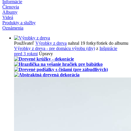
Informácie
Členovia
Albumy
Videá
Produkty a služby
Oznámenia
Používateľ
Výrobky z dreva
nahral 19 fotky/fotiek do albumu
Výrobky z dreva - pre domácu výrobu (diy)
z
Inšpirácie
pred 3 rokmi
Úpravy