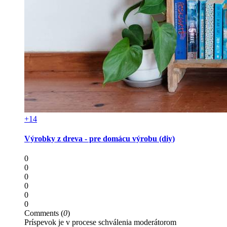
+14
Výrobky z dreva - pre domácu výrobu (diy)
0
0
0
0
0
0
Comments (
0
)
Príspevok je v procese schválenia moderátorom