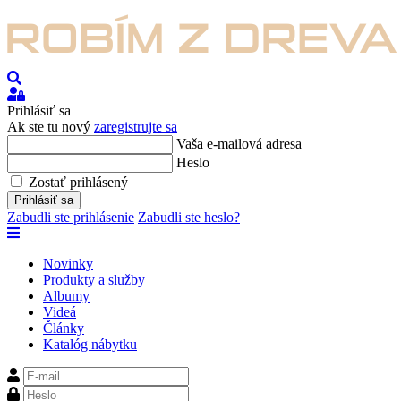
Hľadať
Prihlásiť
sa
Prihlásiť sa
Ak ste tu nový
zaregistrujte sa
Vaša e-mailová adresa
Heslo
Zostať prihlásený
Prihlásiť sa
Zabudli ste prihlásenie
Zabudli ste heslo?
Novinky
Produkty a služby
Albumy
Videá
Články
Katalóg nábytku