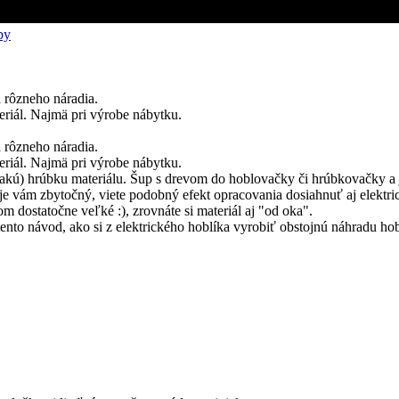
by
 rôzneho náradia.
riál. Najmä pri výrobe nábytku.
 rôzneho náradia.
riál. Najmä pri výrobe nábytku.
ovnakú) hrúbku materiálu. Šup s drevom do hoblovačky či hrúbkovačky a
 je vám zbytočný, viete podobný efekt opracovania dosiahnuť aj elekt
om dostatočne veľké :), zrovnáte si materiál aj "od oka".
ento návod, ako si z elektrického hoblíka vyrobiť obstojnú náhradu hob