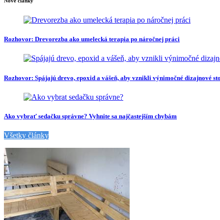
Nové články
Rozhovor: Drevorezba ako umelecká terapia po náročnej práci
Rozhovor: Spájajú drevo, epoxid a vášeň, aby vznikli výnimočné dizajnové st
Ako vybrať sedačku správne? Vyhnite sa najčastejším chybám
Všetky články