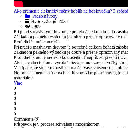
Ako premeniť elektrický ručný hoblík na hoblovačku? 3 spôso
Video návody
štvrtok, 20. júl 2023
2909
Pri práci s masívnym drevom je potrebná celkom bohatá zásoba
Základom pekného výsledku je dobre a presne opracovaný mate
Profi dielňa určite nerieši...
Pri práci s masívnym drevom je potrebná celkom bohatá zásoba
Základom pekného výsledku je dobre a presne opracovaný mate
Profi dielňa určite nerieši ako dosiahnuť napríklad presnú (r
Ak si ale chcete doma vyrobiť niečo jednorázovo a veľký stroj
V prípade, že sú nerovnosti len malé a vaše skúsenosti s hoblík
No pre nás menej skúsených, s drevom viac pokrúteným, je tu t
materiálov.
Viac
0
0
0
0
0
0
Comments (
0
)
Príspevok je v procese schválenia moderátorom