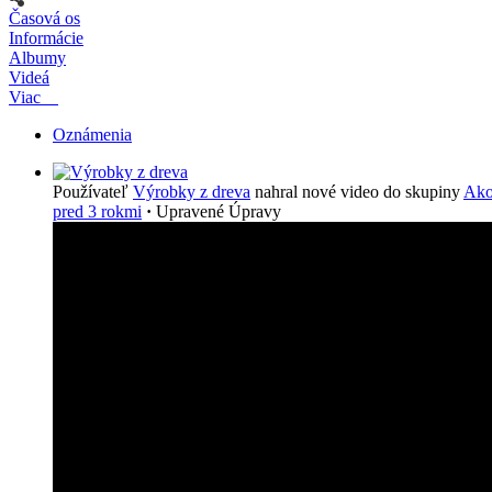
Časová os
Informácie
Albumy
Videá
Viac
Oznámenia
Používateľ
Výrobky z dreva
nahral nové video do skupiny
Ako
pred 3 rokmi
·
Upravené
Úpravy