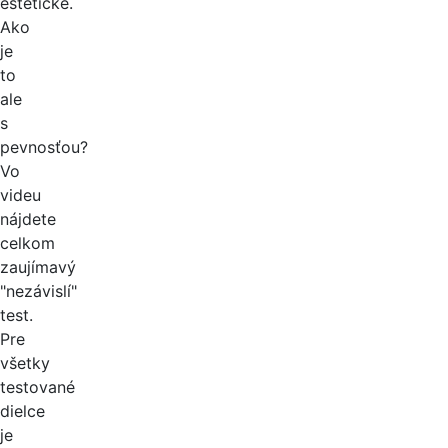
estetické.
Ako
je
to
ale
s
pevnosťou?
Vo
videu
nájdete
celkom
zaujímavý
"nezávislí"
test.
Pre
všetky
testované
dielce
je