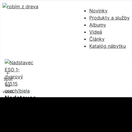
Hľadať
Prihlásiť sa
Novinky
Produkty a služby
Albumy
Videá
Články
Katalóg nábytku
←
Späť
na
videá
Nadstavec
ESO 1-
dverový
61515
orech/biela