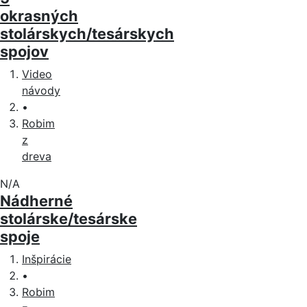
okrasných
stolárskych/tesárskych
spojov
Video
návody
•
Robim
z
dreva
N/A
Nádherné
stolárske/tesárske
spoje
Inšpirácie
•
Robim