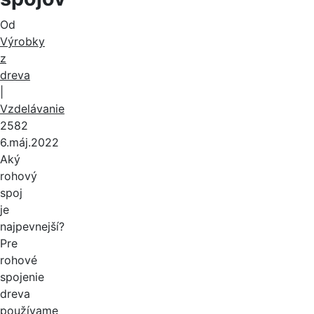
Od
Výrobky
z
dreva
|
Vzdelávanie
2582
6.máj.2022
Aký
rohový
spoj
je
najpevnejší?
Pre
rohové
spojenie
dreva
používame