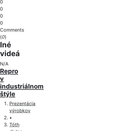
0
0
0
0
Comments
(
0
)
Iné
videá
N/A
Repro
v
industriálnom
štýle
Prezentácia
výrobkov
•
Tóth