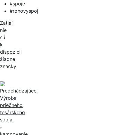
#spoje
#rohovyspoj
Zatiaľ
nie
sú
k
dispozícii
žiadne
značky
Predchádzajúce
Výroba
priečneho
tesárskeho
spoja
-
kampovanie