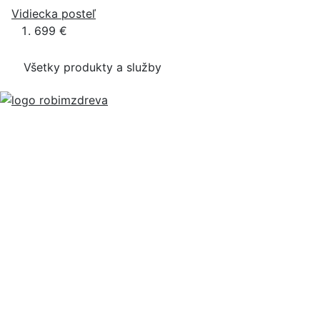
Vidiecka posteľ
699 €
Všetky produkty a služby
Používateľ
Prečo u nás publikovať
Často kladené otázky - FAQ
Prihlásenie
Môj profil
Konverzácie