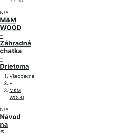
dielna
N/A
M&M
WOOD
-
Záhradná
chatka
-
Drietoma
Všeobecné
•
M&M
WOOD
N/A
Návod
na
5