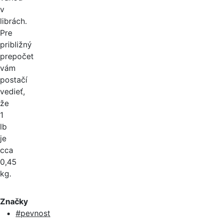
v
librách.
Pre
približný
prepočet
vám
postačí
vedieť,
že
1
lb
je
cca
0,45
kg.
Značky
#pevnost