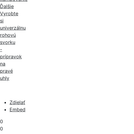
Ďalšie
Vyrobte
si
univerzálnu
rohovú
svorku
-
prípravok
na
pravé
uhly
Zdielať
Embed
0
0