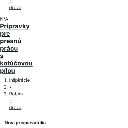
z
dreva
N/A
Prípravky
pre
presnú
prácu
s
kotúčovou
pílou
Inšpirácie
•
Robim
z
dreva
Noví prispievatelia