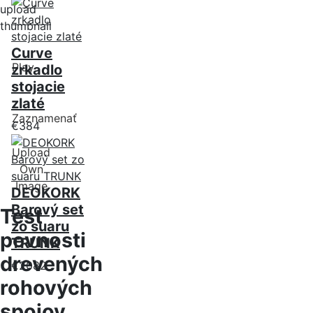
upload
thumbnail
Curve
Play
zrkadlo
stojacie
zlaté
Zaznamenať
€384
Upload
Own
Image
DEOKORK
Barový set
Test
zo suaru
pevnosti
TRUNK
drevených
€2082
rohových
spojov