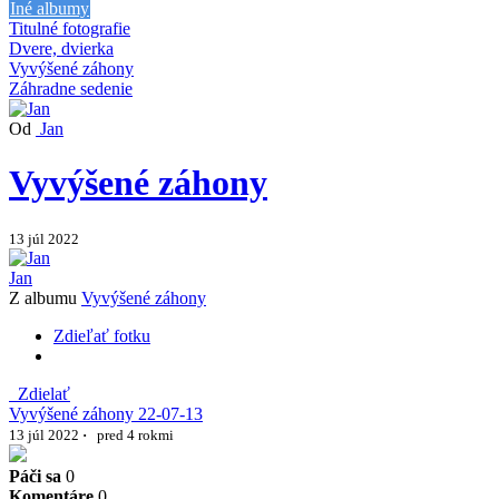
Iné albumy
Titulné fotografie
Dvere, dvierka
Vyvýšené záhony
Záhradne sedenie
Od
Jan
Vyvýšené záhony
13 júl 2022
Jan
Z albumu
Vyvýšené záhony
Zdieľať fotku
Zdielať
Vyvýšené záhony 22-07-13
13 júl 2022
·
pred 4 rokmi
Páči sa
0
Komentáre
0