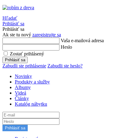
Hľadať
Prihlásiť sa
Prihlásiť sa
Ak ste tu nový
zaregistrujte sa
Vaša e-mailová adresa
Heslo
Zostať prihlásený
Prihlásiť sa
Zabudli ste prihlásenie
Zabudli ste heslo?
Novinky
Produkty a služby
Albumy
Videá
Články
Katalóg nábytku
Prihlásiť sa