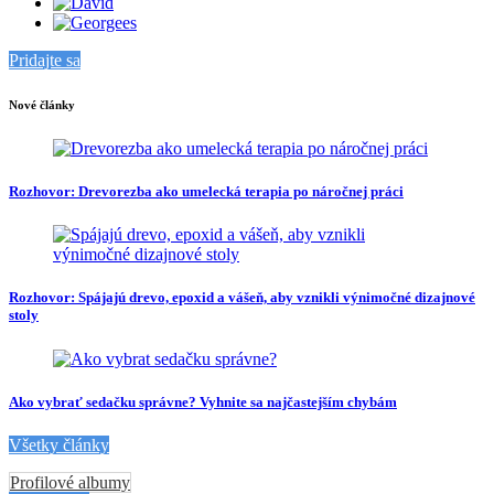
Pridajte sa
Nové články
Rozhovor: Drevorezba ako umelecká terapia po náročnej práci
Rozhovor: Spájajú drevo, epoxid a vášeň, aby vznikli výnimočné dizajnové
stoly
Ako vybrať sedačku správne? Vyhnite sa najčastejším chybám
Všetky články
Profilové albumy