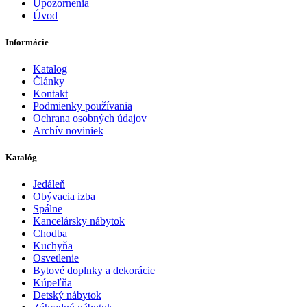
Upozornenia
Úvod
Informácie
Katalog
Články
Kontakt
Podmienky používania
Ochrana osobných údajov
Archív noviniek
Katalóg
Jedáleň
Obývacia izba
Spálne
Kancelársky nábytok
Chodba
Kuchyňa
Osvetlenie
Bytové doplnky a dekorácie
Kúpeľňa
Detský nábytok