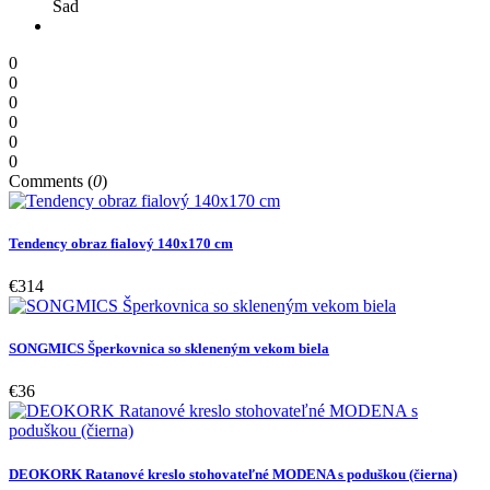
Sad
0
0
0
0
0
0
Comments (
0
)
Tendency obraz fialový 140x170 cm
€314
SONGMICS Šperkovnica so skleneným vekom biela
€36
DEOKORK Ratanové kreslo stohovateľné MODENA s poduškou (čierna)