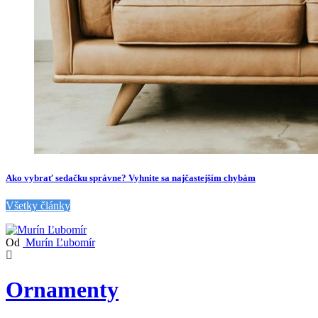
Ako vybrať sedačku správne? Vyhnite sa najčastejším chybám
Všetky články
Od
Murín Ľubomír
Ornamenty