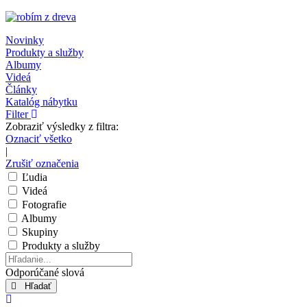
Novinky
Produkty a služby
Albumy
Videá
Články
Katalóg nábytku
Filter
Zobraziť výsledky z filtra:
Oznaciť všetko
|
Zrušiť označenia
Ľudia
Videá
Fotografie
Albumy
Skupiny
Produkty a služby
Hľadanie...
Odporúčané slová
Hľadať
x