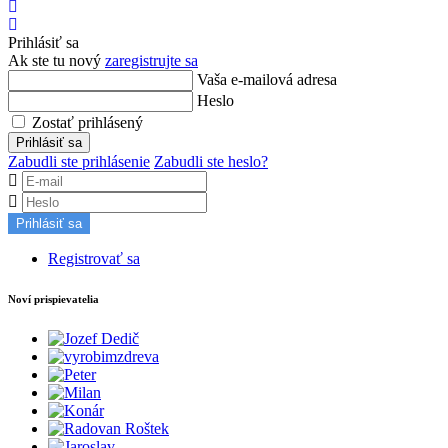
Hľadať
Prihlásiť
sa
Prihlásiť sa
Ak ste tu nový
zaregistrujte sa
Vaša e-mailová adresa
Heslo
Zostať prihlásený
Prihlásiť sa
Zabudli ste prihlásenie
Zabudli ste heslo?
Prihlásiť sa
Registrovať sa
Noví prispievatelia