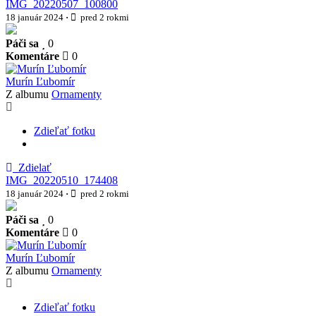
IMG_20220507_100800
18 január 2024
·
pred 2 rokmi
Páči sa
0
Komentáre
0
Murín Ľubomír
Z albumu
Ornamenty
Zdieľať fotku
Zdielať
IMG_20220510_174408
18 január 2024
·
pred 2 rokmi
Páči sa
0
Komentáre
0
Murín Ľubomír
Z albumu
Ornamenty
Zdieľať fotku