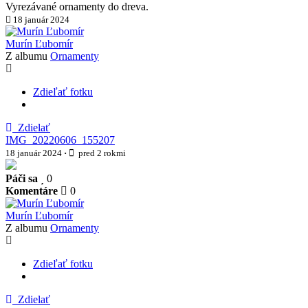
Vyrezávané ornamenty do dreva.
18 január 2024
Murín Ľubomír
Z albumu
Ornamenty
Zdieľať fotku
Zdielať
IMG_20220606_155207
18 január 2024
·
pred 2 rokmi
Páči sa
0
Komentáre
0
Murín Ľubomír
Z albumu
Ornamenty
Zdieľať fotku
Zdielať