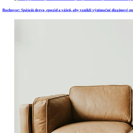
Rozhovor: Spájajú drevo, epoxid a vášeň, aby vznikli výnimočné dizajnové st