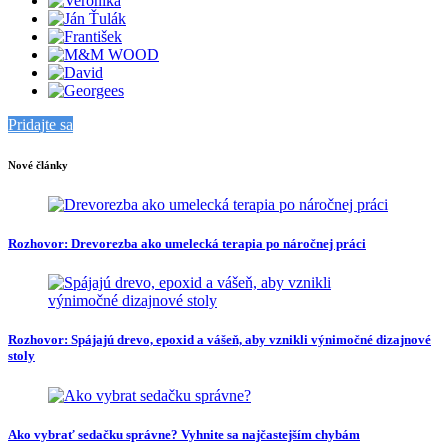
Pridajte sa
Nové články
Rozhovor: Drevorezba ako umelecká terapia po náročnej práci
Rozhovor: Spájajú drevo, epoxid a vášeň, aby vznikli výnimočné dizajnové
stoly
Ako vybrať sedačku správne? Vyhnite sa najčastejším chybám