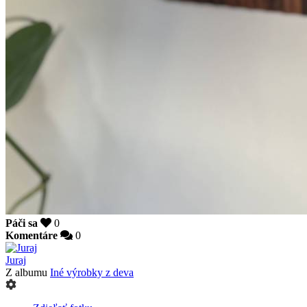
Páči sa
0
Komentáre
0
Juraj
Z albumu
Iné výrobky z deva