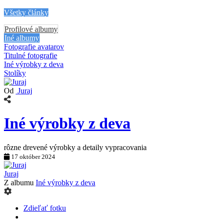
Všetky články
Profilové albumy
Iné albumy
Fotografie avatarov
Titulné fotografie
Iné výrobky z deva
Stolíky
Od
Juraj
Iné výrobky z deva
rôzne drevené výrobky a detaily vypracovania
17 október 2024
Juraj
Z albumu
Iné výrobky z deva
Zdieľať fotku