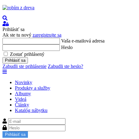
Hľadať
Prihlásiť
sa
Prihlásiť sa
Ak ste tu nový
zaregistrujte sa
Vaša e-mailová adresa
Heslo
Zostať prihlásený
Prihlásiť sa
Zabudli ste prihlásenie
Zabudli ste heslo?
Novinky
Produkty a služby
Albumy
Videá
Články
Katalóg nábytku
Prihlásiť sa