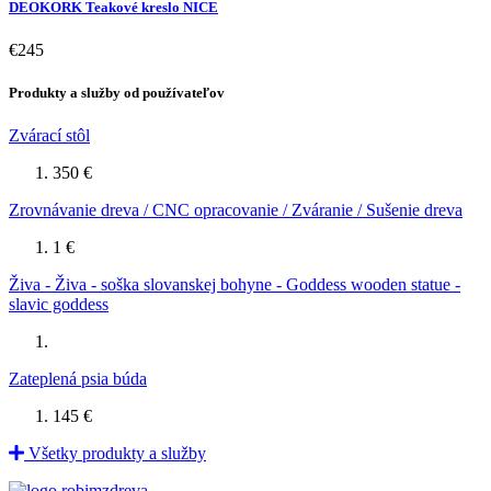
DEOKORK Teakové kreslo NICE
€245
Produkty a služby od používateľov
Zvárací stôl
350 €
Zrovnávanie dreva / CNC opracovanie / Zváranie / Sušenie dreva
1 €
Živa - Živa - soška slovanskej bohyne - Goddess wooden statue -
slavic goddess
Zateplená psia búda
145 €
Všetky produkty a služby