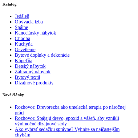
Katalóg
Jedáleň
Obývacia izba
Spálne
Kancelársky nábytok
Chodba
Kuchyňa
Osvetlenie
Bytové doplnky a dekorácie
Kúpeľňa
Detský nábytok
Záhradný nábytok
Bytový textil
Dizajnové produkty
Nové články
Rozhovor: Drevorezba ako umelecká terapia po náročnej
práci
Rozhovor: Spájajú drevo, epoxid a vášeň, aby vznikli
výnimočné dizajnové stoly
Ako vybrať sedačku správne? Vyhnite sa najčastejším
chybám