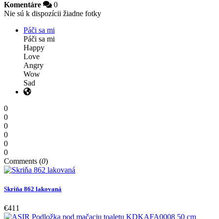
Komentáre
0
Nie sú k dispozícii žiadne fotky
Páči sa mi
Páči sa mi
Happy
Love
Angry
Wow
Sad
0
0
0
0
0
0
Comments (
0
)
Skriňa 862 lakovaná
€411