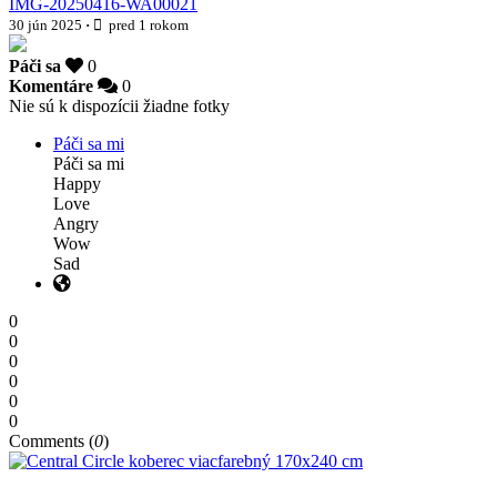
IMG-20250416-WA00021
30 jún 2025
·
pred 1 rokom
Páči sa
0
Komentáre
0
Nie sú k dispozícii žiadne fotky
Páči sa mi
Páči sa mi
Happy
Love
Angry
Wow
Sad
0
0
0
0
0
0
Comments (
0
)