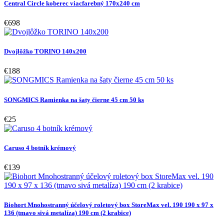
Central Circle koberec viacfarebný 170x240 cm
€698
Dvojlôžko TORINO 140x200
€188
SONGMICS Ramienka na šaty čierne 45 cm 50 ks
€25
Caruso 4 botník krémový
€139
Biohort Mnohostranný účelový roletový box StoreMax vel. 190 190 x 97 x
136 (tmavo sivá metalíza) 190 cm (2 krabice)