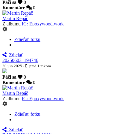
Páči sa
0
Komentáre
0
Martin Repáč
Z albumu
IG: Epoxywood.work
Zdieľať fotku
Zdielať
20250603_194746
30 jún 2025
·
pred 1 rokom
Páči sa
0
Komentáre
0
Martin Repáč
Z albumu
IG: Epoxywood.work
Zdieľať fotku
Zdielať