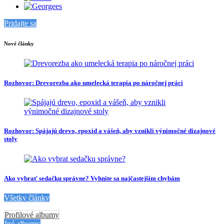
Pridajte sa
Nové články
Rozhovor: Drevorezba ako umelecká terapia po náročnej práci
Rozhovor: Spájajú drevo, epoxid a vášeň, aby vznikli výnimočné dizajnové
stoly
Ako vybrať sedačku správne? Vyhnite sa najčastejším chybám
Všetky články
Profilové albumy
Iné albumy