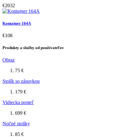
€2032
Kontajner 164A
€108
Produkty a služby od používateľov
Obraz
75 €
Stolík so zásuvkou
179 €
Vidiecka posteľ
699 €
Nočné stolíky
85 €