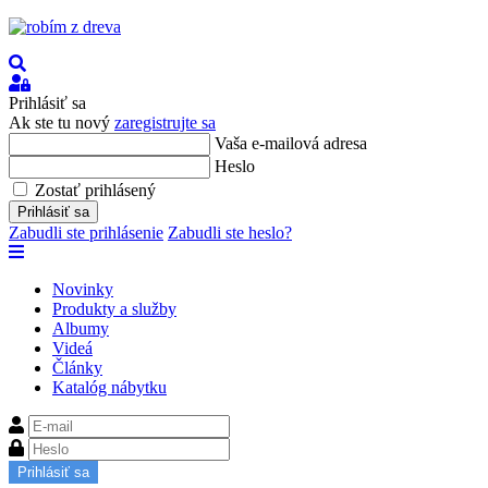
Hľadať
Prihlásiť
sa
Prihlásiť sa
Ak ste tu nový
zaregistrujte sa
Vaša e-mailová adresa
Heslo
Zostať prihlásený
Prihlásiť sa
Zabudli ste prihlásenie
Zabudli ste heslo?
Novinky
Produkty a služby
Albumy
Videá
Články
Katalóg nábytku
Prihlásiť sa