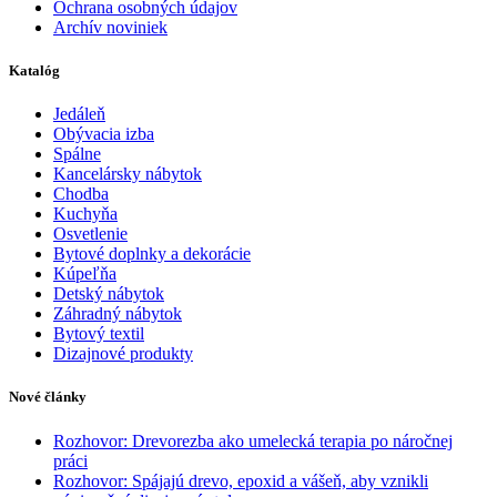
Ochrana osobných údajov
Archív noviniek
Katalóg
Jedáleň
Obývacia izba
Spálne
Kancelársky nábytok
Chodba
Kuchyňa
Osvetlenie
Bytové doplnky a dekorácie
Kúpeľňa
Detský nábytok
Záhradný nábytok
Bytový textil
Dizajnové produkty
Nové články
Rozhovor: Drevorezba ako umelecká terapia po náročnej
práci
Rozhovor: Spájajú drevo, epoxid a vášeň, aby vznikli