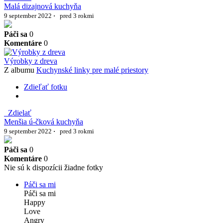
Malá dizajnová kuchyňa
9 september 2022
·
pred 3 rokmi
Páči sa
0
Komentáre
0
Výrobky z dreva
Z albumu
Kuchynské linky pre malé priestory
Zdieľať fotku
Zdielať
Menšia ú-čková kuchyňa
9 september 2022
·
pred 3 rokmi
Páči sa
0
Komentáre
0
Nie sú k dispozícii žiadne fotky
Páči sa mi
Páči sa mi
Happy
Love
Angry