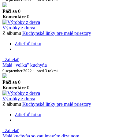
Páči sa
0
Komentáre
0
Výrobky z dreva
Z albumu
Kuchynské linky pre malé priestory
Zdieľať fotku
Zdielať
Malá "veľká" kuchyňa
9 september 2022
·
pred 3 rokmi
Páči sa
0
Komentáre
0
Výrobky z dreva
Z albumu
Kuchynské linky pre malé priestory
Zdieľať fotku
Zdielať
Malá kuchyňa so zaujímavým dizajnom