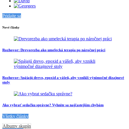
Pridajte sa
Nové články
Rozhovor: Drevorezba ako umelecká terapia po náročnej práci
Rozhovor: Spájajú drevo, epoxid a vášeň, aby vznikli výnimočné dizajnové
stoly
Ako vybrať sedačku správne? Vyhnite sa najčastejším chybám
Všetky články
Albumy skupín