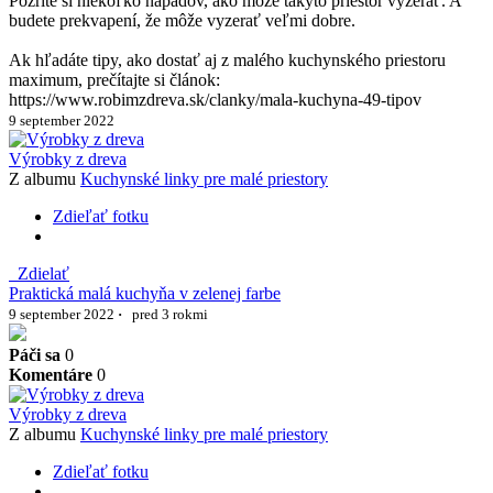
Pozrite si niekoľko nápadov, ako môže takýto priestor vyzerať. A
budete prekvapení, že môže vyzerať veľmi dobre.
Ak hľadáte tipy, ako dostať aj z malého kuchynského priestoru
maximum, prečítajte si článok:
https://www.robimzdreva.sk/clanky/mala-kuchyna-49-tipov
9 september 2022
Výrobky z dreva
Z albumu
Kuchynské linky pre malé priestory
Zdieľať fotku
Zdielať
Praktická malá kuchyňa v zelenej farbe
9 september 2022
·
pred 3 rokmi
Páči sa
0
Komentáre
0
Výrobky z dreva
Z albumu
Kuchynské linky pre malé priestory
Zdieľať fotku