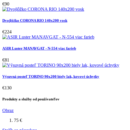
€90
Dvojlôžko CORONA RIO 140x200 vosk
€224
ASIR Luster MANAVGAT - N-554 viac farieb
€81
Výsuvná posteľ TORINO 90x200 biely lak, kovové úchytky
€130
Produkty a služby od používateľov
Obraz
75 €