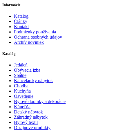
Informácie
Katalog
Články
Kontakt
Podmienky používania
Ochrana osobných údajov
Archív noviniek
Katalóg
Jedáleň
Obývacia izba
Spálne
Kancelársky nábytok
Chodba
Kuchyňa
Osvetlenie
Bytové doplnky a dekorácie
Kúpeľňa
Detský nábytok
Záhradný nábytok
Bytový textil
Dizajnové produkty