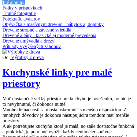
Iné albumy
Fotky v príspevkoch
Titulné fotografie
Fotografie avatarov
Obývačka s masívnym drevom - nábytok aj doplnky
Drevené stropné a závesné svietidlá
Drevené altány - klasické aj moderné prevedenia
Drevené umývadlá a drezy
Príklady vyvýšených záhonov
Od
Výrobky z dreva
Kuchynské linky pre malé
priestory
Mať dostatočné veľký priestor pre kuchyňu je potešením, no nie je
to nevyhnutné, či dokonca nutné.
Mnohé domácnosti sa musia uskromniť s menšou dispozíciou. Z
mnohých dôvodov je dokonca nastupujúcim trendom mať menšie
priestory.
A ak potrebujete kuchyňu ktorá je malá, no stále dostatočne funkčná
a praktická, je potrebné využiť každý centimeter správne.