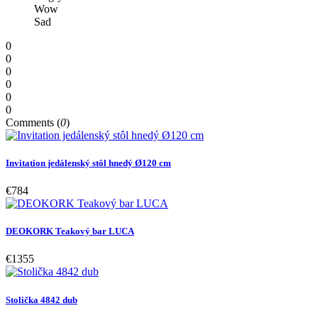
Wow
Sad
0
0
0
0
0
0
Comments (
0
)
Invitation jedálenský stôl hnedý Ø120 cm
€784
DEOKORK Teakový bar LUCA
€1355
Stolička 4842 dub