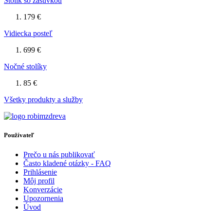
Stolík so zásuvkou
179 €
Vidiecka posteľ
699 €
Nočné stolíky
85 €
Všetky produkty a služby
Používateľ
Prečo u nás publikovať
Často kladené otázky - FAQ
Prihlásenie
Môj profil
Konverzácie
Upozornenia
Úvod