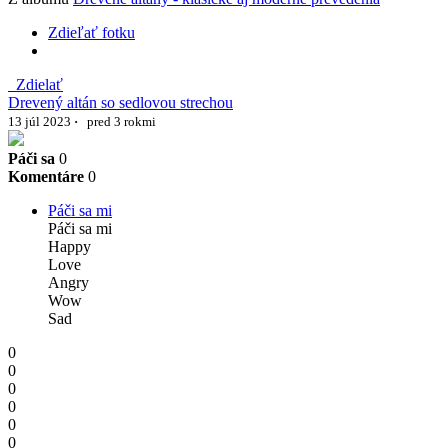
Zdieľať fotku
Zdielať
Drevený altán so sedlovou strechou
13 júl 2023
·
pred 3 rokmi
Páči sa
0
Komentáre
0
Páči sa mi
Páči sa mi
Happy
Love
Angry
Wow
Sad
0
0
0
0
0
0