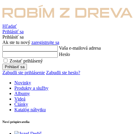
Hľadať
Prihlásiť sa
Prihlásiť sa
Ak ste tu nový
zaregistrujte sa
Vaša e-mailová adresa
Heslo
Zostať prihlásený
Prihlásiť sa
Zabudli ste prihlásenie
Zabudli ste heslo?
Novinky
Produkty a služby
Albumy
Videá
Články
Katalóg nábytku
Noví prispievatelia