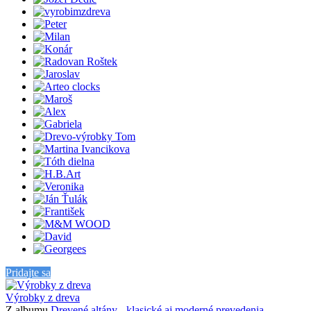
Pridajte sa
Výrobky z dreva
Z albumu
Drevené altány - klasické aj moderné prevedenia