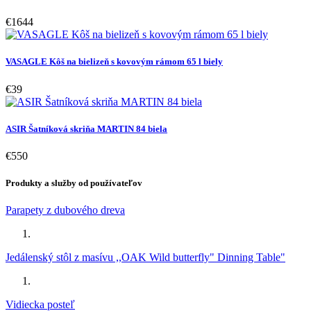
€1644
VASAGLE Kôš na bielizeň s kovovým rámom 65 l biely
€39
ASIR Šatníková skriňa MARTIN 84 biela
€550
Produkty a služby od používateľov
Parapety z dubového dreva
Jedálenský stôl z masívu ,,OAK Wild butterfly" Dinning Table"
Vidiecka posteľ