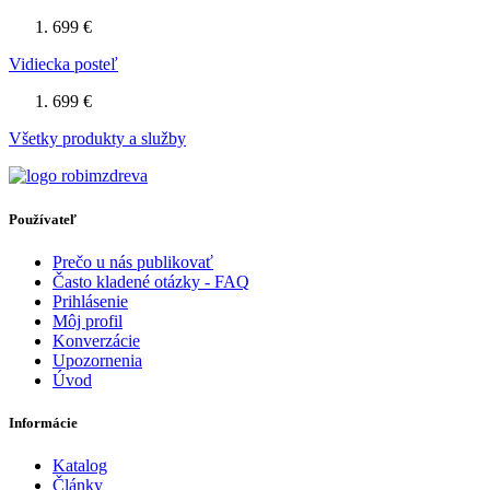
699 €
Vidiecka posteľ
699 €
Všetky produkty a služby
Používateľ
Prečo u nás publikovať
Často kladené otázky - FAQ
Prihlásenie
Môj profil
Konverzácie
Upozornenia
Úvod
Informácie
Katalog
Články