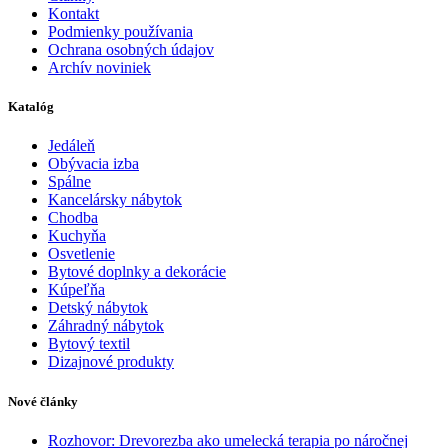
Kontakt
Podmienky používania
Ochrana osobných údajov
Archív noviniek
Katalóg
Jedáleň
Obývacia izba
Spálne
Kancelársky nábytok
Chodba
Kuchyňa
Osvetlenie
Bytové doplnky a dekorácie
Kúpeľňa
Detský nábytok
Záhradný nábytok
Bytový textil
Dizajnové produkty
Nové články
Rozhovor: Drevorezba ako umelecká terapia po náročnej