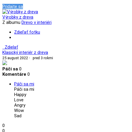
Pridajte sa
Výrobky z dreva
Z albumu
Drevo v interiéri
Zdieľať fotku
Zdielať
Klasický interiér z dreva
25 august 2022
·
pred 3 rokmi
Páči sa
0
Komentáre
0
Páči sa mi
Páči sa mi
Happy
Love
Angry
Wow
Sad
0
0