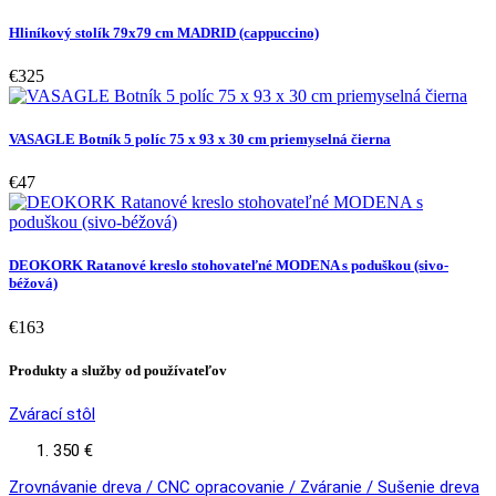
Hliníkový stolík 79x79 cm MADRID (cappuccino)
€325
VASAGLE Botník 5 políc 75 x 93 x 30 cm priemyselná čierna
€47
DEOKORK Ratanové kreslo stohovateľné MODENA s poduškou (sivo-
béžová)
€163
Produkty a služby od používateľov
Zvárací stôl
350 €
Zrovnávanie dreva / CNC opracovanie / Zváranie / Sušenie dreva