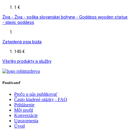
1 €
Živa - Živa - soška slovanskej bohyne - Goddess wooden statue
- slavic goddess
Zateplená psia búda
145 €
Všetky produkty a služby
Používateľ
Prečo u nás publikovať
Často kladené otázky - FAQ
Prihlásenie
Môj profil
Konverzácie
Upozornenia
Úvod