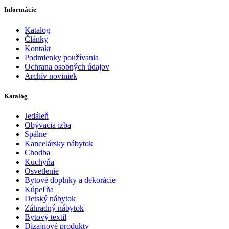
Informácie
Katalog
Články
Kontakt
Podmienky používania
Ochrana osobných údajov
Archív noviniek
Katalóg
Jedáleň
Obývacia izba
Spálne
Kancelársky nábytok
Chodba
Kuchyňa
Osvetlenie
Bytové doplnky a dekorácie
Kúpeľňa
Detský nábytok
Záhradný nábytok
Bytový textil
Dizajnové produkty