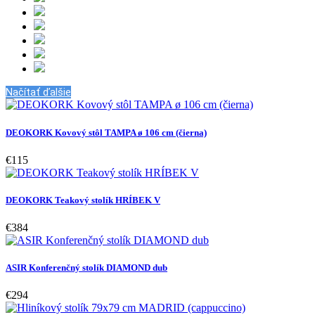
Načítať ďalšie
DEOKORK Kovový stôl TAMPA ø 106 cm (čierna)
€115
DEOKORK Teakový stolík HRÍBEK V
€384
ASIR Konferenčný stolík DIAMOND dub
€294