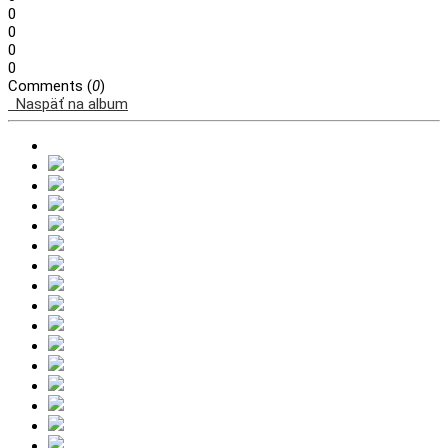
0
0
0
0
Comments (
0
)
Naspäť na album