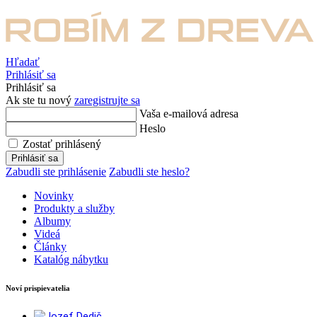
Hľadať
Prihlásiť sa
Prihlásiť sa
Ak ste tu nový
zaregistrujte sa
Vaša e-mailová adresa
Heslo
Zostať prihlásený
Prihlásiť sa
Zabudli ste prihlásenie
Zabudli ste heslo?
Novinky
Produkty a služby
Albumy
Videá
Články
Katalóg nábytku
Noví prispievatelia