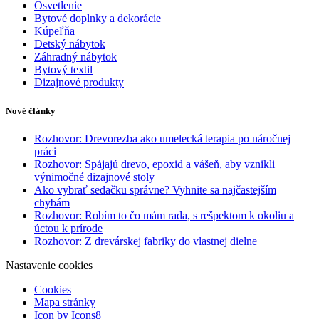
Osvetlenie
Bytové doplnky a dekorácie
Kúpeľňa
Detský nábytok
Záhradný nábytok
Bytový textil
Dizajnové produkty
Nové články
Rozhovor: Drevorezba ako umelecká terapia po náročnej
práci
Rozhovor: Spájajú drevo, epoxid a vášeň, aby vznikli
výnimočné dizajnové stoly
Ako vybrať sedačku správne? Vyhnite sa najčastejším
chybám
Rozhovor: Robím to čo mám rada, s rešpektom k okoliu a
úctou k prírode
Rozhovor: Z drevárskej fabriky do vlastnej dielne
Nastavenie cookies
Cookies
Mapa stránky
Icon by Icons8