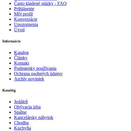
Často kladené otázky - FAQ
Prihlásenie
Môj profil
Konverzácie
Upozornenia
Úvod
Informácie
Katalog
Články
Kontakt
Podmienky používania
Ochrana osobných údajov
Archív noviniek
Katalóg
Jedáleň
Obývacia izba
Spálne
Kancelársky nábytok
Chodba
Kuchyňa