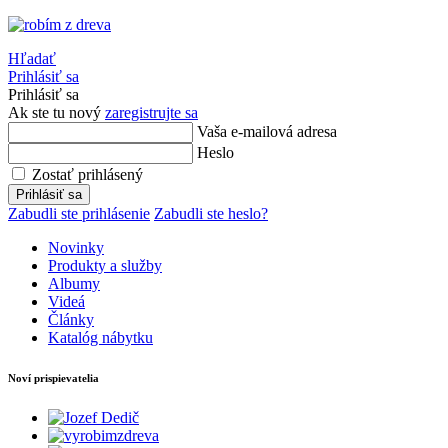
Hľadať
Prihlásiť sa
Prihlásiť sa
Ak ste tu nový
zaregistrujte sa
Vaša e-mailová adresa
Heslo
Zostať prihlásený
Prihlásiť sa
Zabudli ste prihlásenie
Zabudli ste heslo?
Novinky
Produkty a služby
Albumy
Videá
Články
Katalóg nábytku
Noví prispievatelia