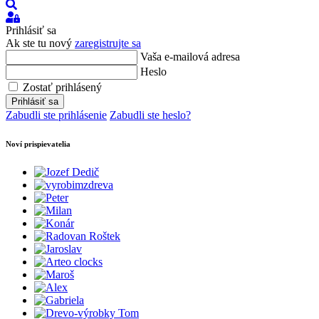
Hľadať
Prihlásiť
sa
Prihlásiť sa
Ak ste tu nový
zaregistrujte sa
Vaša e-mailová adresa
Heslo
Zostať prihlásený
Prihlásiť sa
Zabudli ste prihlásenie
Zabudli ste heslo?
Noví prispievatelia