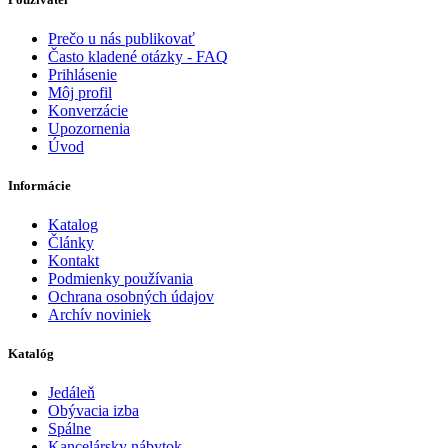
Prečo u nás publikovať
Často kladené otázky - FAQ
Prihlásenie
Môj profil
Konverzácie
Upozornenia
Úvod
Informácie
Katalog
Články
Kontakt
Podmienky používania
Ochrana osobných údajov
Archív noviniek
Katalóg
Jedáleň
Obývacia izba
Spálne
Kancelársky nábytok