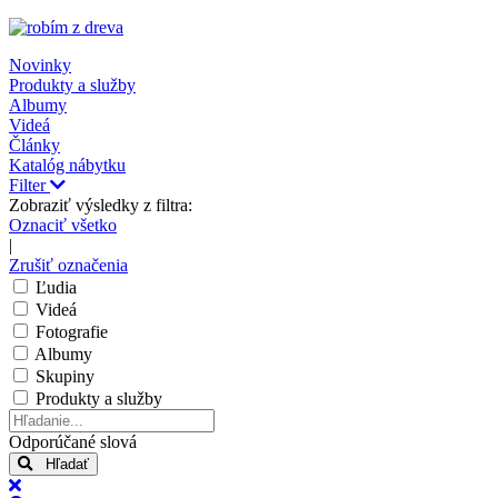
Novinky
Produkty a služby
Albumy
Videá
Články
Katalóg nábytku
Filter
Zobraziť výsledky z filtra:
Oznaciť všetko
|
Zrušiť označenia
Ľudia
Videá
Fotografie
Albumy
Skupiny
Produkty a služby
Hľadanie...
Odporúčané slová
Hľadať
x