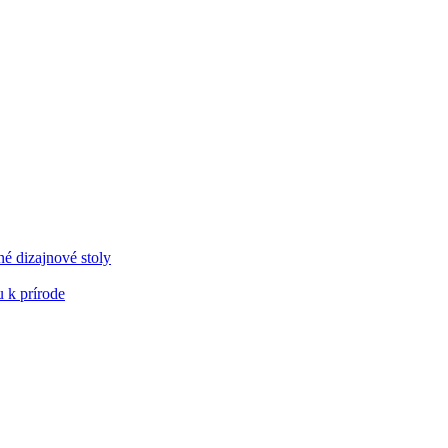
é dizajnové stoly
 k prírode