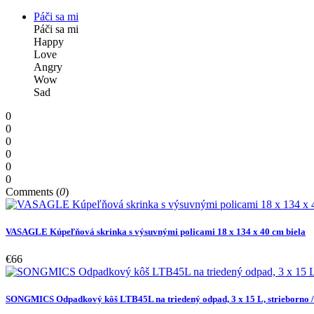
Páči sa mi
Páči sa mi
Happy
Love
Angry
Wow
Sad
0
0
0
0
0
0
Comments (
0
)
VASAGLE Kúpeľňová skrinka s výsuvnými policami 18 x 134 x 40 cm biela
€66
SONGMICS Odpadkový kôš LTB45L na triedený odpad, 3 x 15 L, strieborno /