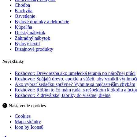
Chodba
Kuchyňa
Osvetlenie
Bytové doplnky a dekorácie
Kúpeľňa
Detský nábytok
Záhradný nábytok
Bytový textil
Dizajnové produkty
Nové články
Rozhovor: Drevorezba ako umelecká terapia po náročnej práci
Rozhovor: Spájajú drevo, epoxid a vášeň, aby vznikli výnimočn
Ako vybrať sedačku správne? Vyhnite sa najčastejším chybám
Rozhovor: Robím to čo mám rada, s rešpektom k okoliu a úctou
Rozhovor: Z drevárskej fabriky do vlastnej dielne
Nastavenie cookies
Cookies
Mapa stránky
Icon by Icons8