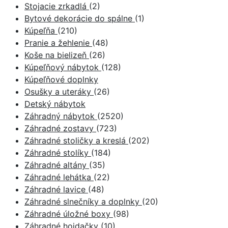
Stojacie zrkadlá
(2)
Bytové dekorácie do spálne
(1)
Kúpeľňa
(210)
Pranie a žehlenie
(48)
Koše na bielizeň
(26)
Kúpeľňový nábytok
(128)
Kúpeľňové doplnky
Osušky a uteráky
(26)
Detský nábytok
Záhradný nábytok
(2520)
Záhradné zostavy
(723)
Záhradné stoličky a kreslá
(202)
Záhradné stolíky
(184)
Záhradné altány
(35)
Záhradné lehátka
(22)
Záhradné lavice
(48)
Záhradné slnečníky a doplnky
(20)
Záhradné úložné boxy
(98)
Záhradné hojdačky
(10)