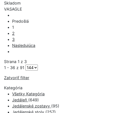
Skladom
VASAGLE
Predošlá
1
2
3
Nasledujúca
Strana 1 z 3
1 - 36 z 91
Zatvoriť filter
Kategória
Všetky Kategória
Jedáleň
(649)
Jedálenské zostavy
(95)
Jedálenské stoly
(257)