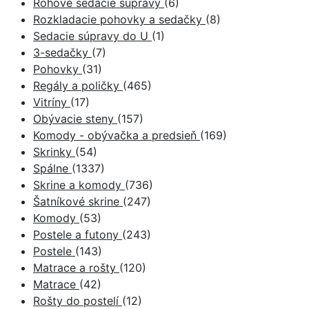
Rohové sedacie súpravy
(6)
Rozkladacie pohovky a sedačky
(8)
Sedacie súpravy do U
(1)
3-sedačky
(7)
Pohovky
(31)
Regály a poličky
(465)
Vitríny
(17)
Obývacie steny
(157)
Komody - obývačka a predsieň
(169)
Skrinky
(54)
Spálne
(1337)
Skrine a komody
(736)
Šatníkové skrine
(247)
Komody
(53)
Postele a futony
(243)
Postele
(143)
Matrace a rošty
(120)
Matrace
(42)
Rošty do postelí
(12)