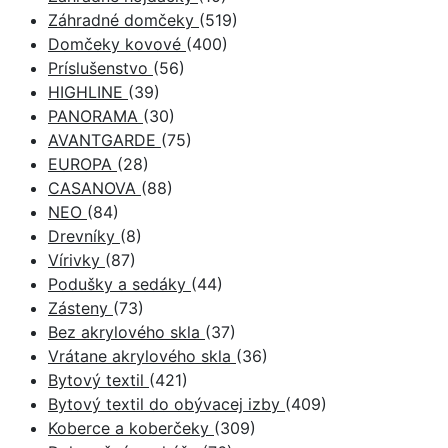
Záhradné domčeky
(519)
Domčeky kovové
(400)
Príslušenstvo
(56)
HIGHLINE
(39)
PANORAMA
(30)
AVANTGARDE
(75)
EUROPA
(28)
CASANOVA
(88)
NEO
(84)
Drevníky
(8)
Vírivky
(87)
Podušky a sedáky
(44)
Zásteny
(73)
Bez akrylového skla
(37)
Vrátane akrylového skla
(36)
Bytový textil
(421)
Bytový textil do obývacej izby
(409)
Koberce a koberčeky
(309)