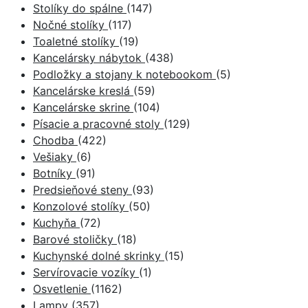
Stolíky do spálne
(147)
Nočné stolíky
(117)
Toaletné stolíky
(19)
Kancelársky nábytok
(438)
Podložky a stojany k notebookom
(5)
Kancelárske kreslá
(59)
Kancelárske skrine
(104)
Písacie a pracovné stoly
(129)
Chodba
(422)
Vešiaky
(6)
Botníky
(91)
Predsieňové steny
(93)
Konzolové stolíky
(50)
Kuchyňa
(72)
Barové stoličky
(18)
Kuchynské dolné skrinky
(15)
Servírovacie vozíky
(1)
Osvetlenie
(1162)
Lampy
(357)