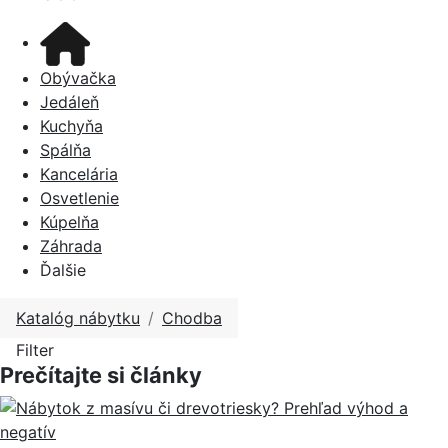
Obývačka
Jedáleň
Kuchyňa
Spálňa
Kancelária
Osvetlenie
Kúpelňa
Záhrada
Ďalšie
Katalóg nábytku
Chodba
Filter
Prečítajte si články