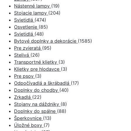
Nástenné lampy
(19)
Stojacie lampy
(204)
Svietidlá
(474)
Osvetlenie
(85)
Svietidlá
(48)
Bytové doplnky a dekorácie
(1585)
Pre zvieratá
(95)
Stelivá
(26)
Transportné klietky
(3)
Klietky pre hlodavce
(3)
Pre psov
(3)
Odpočívadlá a škrábadlá
(17)
Doplnky do chodby
(40)
Zrkadlá
(22)
Stojany na dáždniky
(8)
Doplnky do spálne
(88)
Šperkovnice
(13)
Úložné boxy
(7)