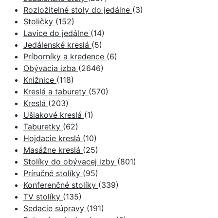
Rozložitelné stoly do jedálne
(3)
Stoličky
(152)
Lavice do jedálne
(14)
Jedálenské kreslá
(5)
Príborníky a kredence
(6)
Obývacia izba
(2646)
Knižnice
(118)
Kreslá a taburety
(570)
Kreslá
(203)
Ušiakové kreslá
(1)
Taburetky
(62)
Hojdacie kreslá
(10)
Masážne kreslá
(25)
Stolíky do obývacej izby
(801)
Príručné stolíky
(95)
Konferenčné stolíky
(339)
TV stolíky
(135)
Sedacie súpravy
(191)