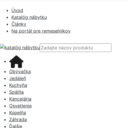
Úvod
Prihlásiť sa
Úvod
Katalóg nábytku
Články
Na portál pre remeselníkov
Obývačka
Jedáleň
Kuchyňa
Spálňa
Kancelária
Osvetlenie
Kúpelňa
Záhrada
Ďalšie