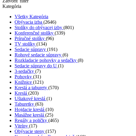
Zatvoriť filter
Kategória
Všetky Kategória
Obývacia izba
(2646)
Stolíky do obývacej izby
(801)
Konferenčné stolíky
(339)
Príručné stolíky
(96)
TV stolíky
(134)
Sedacie súpravy
(191)
Rohové sedacie súpravy
(6)
Rozkladacie pohovky a sedačky
(8)
Sedacie súpravy do U
(1)
3-sedačky
(7)
Pohovky
(31)
Knižnice
(121)
Kreslá a taburety
(570)
Kreslá
(203)
Ušiakové kreslá
(1)
Taburetky
(63)
Hojdacie kreslá
(10)
Masážne kreslá
(25)
Regály a poličky
(465)
Vitríny
(17)
Obývacie steny
(157)