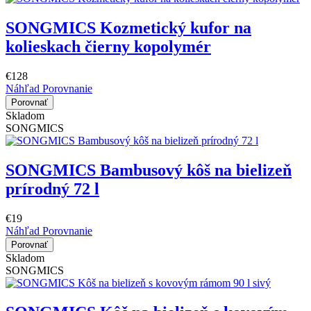
SONGMICS Kozmetický kufor na
kolieskach čierny kopolymér
€128
Náhľad
Porovnanie
Porovnať
Skladom
SONGMICS
SONGMICS Bambusový kôš na bielizeň
prírodný 72 l
€19
Náhľad
Porovnanie
Porovnať
Skladom
SONGMICS