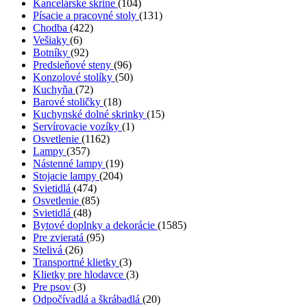
Kancelárske skrine
(104)
Písacie a pracovné stoly
(131)
Chodba
(422)
Vešiaky
(6)
Botníky
(92)
Predsieňové steny
(96)
Konzolové stolíky
(50)
Kuchyňa
(72)
Barové stoličky
(18)
Kuchynské dolné skrinky
(15)
Servírovacie vozíky
(1)
Osvetlenie
(1162)
Lampy
(357)
Nástenné lampy
(19)
Stojacie lampy
(204)
Svietidlá
(474)
Osvetlenie
(85)
Svietidlá
(48)
Bytové doplnky a dekorácie
(1585)
Pre zvieratá
(95)
Stelivá
(26)
Transportné klietky
(3)
Klietky pre hlodavce
(3)
Pre psov
(3)
Odpočívadlá a škrábadlá
(20)