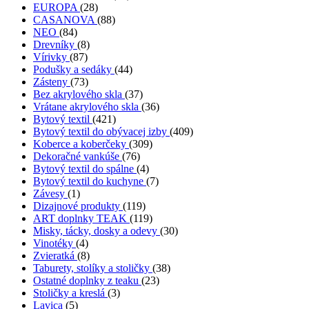
EUROPA
(28)
CASANOVA
(88)
NEO
(84)
Drevníky
(8)
Vírivky
(87)
Podušky a sedáky
(44)
Zásteny
(73)
Bez akrylového skla
(37)
Vrátane akrylového skla
(36)
Bytový textil
(421)
Bytový textil do obývacej izby
(409)
Koberce a koberčeky
(309)
Dekoračné vankúše
(76)
Bytový textil do spálne
(4)
Bytový textil do kuchyne
(7)
Závesy
(1)
Dizajnové produkty
(119)
ART doplnky TEAK
(119)
Misky, tácky, dosky a odevy
(30)
Vinotéky
(4)
Zvieratká
(8)
Taburety, stolíky a stoličky
(38)
Ostatné doplnky z teaku
(23)
Stoličky a kreslá
(3)
Lavica
(5)