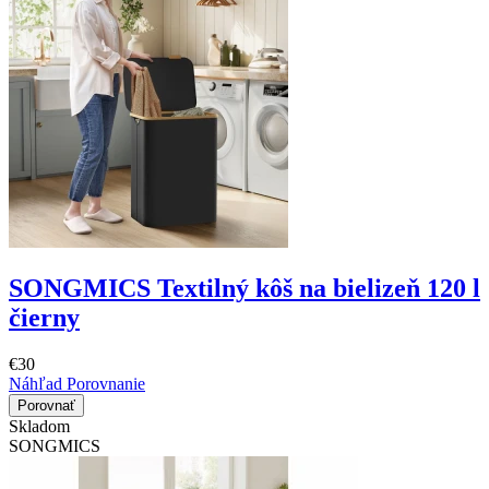
SONGMICS Textilný kôš na bielizeň 120 l
čierny
€30
Náhľad
Porovnanie
Porovnať
Skladom
SONGMICS