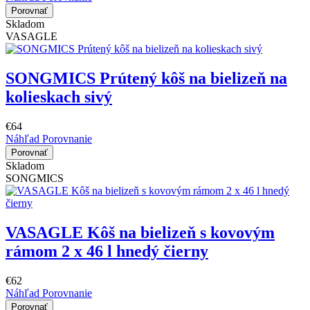
Porovnať
Skladom
VASAGLE
SONGMICS Prútený kôš na bielizeň na
kolieskach sivý
€64
Náhľad
Porovnanie
Porovnať
Skladom
SONGMICS
VASAGLE Kôš na bielizeň s kovovým
rámom 2 x 46 l hnedý čierny
€62
Náhľad
Porovnanie
Porovnať