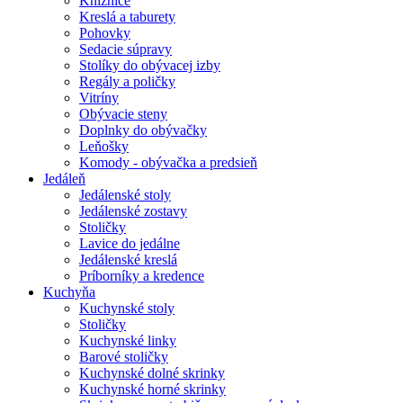
Knižnice
Kreslá a taburety
Pohovky
Sedacie súpravy
Stolíky do obývacej izby
Regály a poličky
Vitríny
Obývacie steny
Doplnky do obývačky
Leňošky
Komody - obývačka a predsieň
Jedáleň
Jedálenské stoly
Jedálenské zostavy
Stoličky
Lavice do jedálne
Jedálenské kreslá
Príborníky a kredence
Kuchyňa
Kuchynské stoly
Stoličky
Kuchynské linky
Barové stoličky
Kuchynské dolné skrinky
Kuchynské horné skrinky