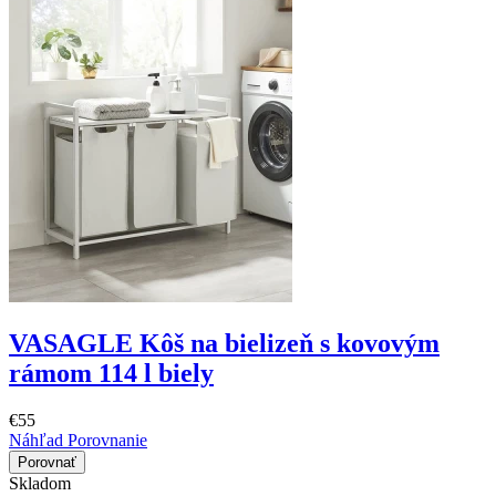
VASAGLE Kôš na bielizeň s kovovým
rámom 114 l biely
€55
Náhľad
Porovnanie
Porovnať
Skladom