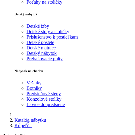
Poťahy na stoličky
Detský nábytok
Detské izby
Detské stoly a stoličky
Príslušenstvo k postieľkam
Detské postele
Detské matrace
Detský nábytok
Prebaľovacie pulty
Nábytok na chodbu
Vešiaky
Botníky
Predsieňové steny
Konzolové stolíky
Lavice do predsiene
Katalóg nábytku
Kúpeľňa