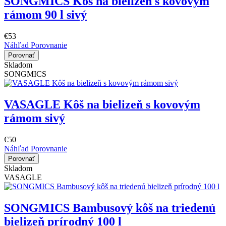
SONGMICS Kôš na bielizeň s kovovým
rámom 90 l sivý
€53
Náhľad
Porovnanie
Porovnať
Skladom
SONGMICS
VASAGLE Kôš na bielizeň s kovovým
rámom sivý
€50
Náhľad
Porovnanie
Porovnať
Skladom
VASAGLE
SONGMICS Bambusový kôš na triedenú
bielizeň prírodný 100 l