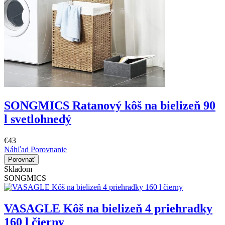
SONGMICS Ratanový kôš na bielizeň 90
l svetlohnedý
€43
Náhľad
Porovnanie
Porovnať
Skladom
SONGMICS
VASAGLE Kôš na bielizeň 4 priehradky
160 l čierny