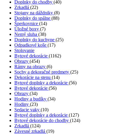
Doplnky do chodby
(40)
Zrkadlá
(22)
Stojany na dáždniky
(8)
Doplnky do spálne
(88)
Šperkovnice
(14)
Úložné boxy
(7)
Nemý sluha
(38)
Doplnky do kuchyne
(25)
Odpadkové koše
(17)
Stolovanie
Bytové dekorácie
(1162)
Obrazy
(454)
Rámy na obrazy
(6)
Sochy a dekoračné predmety
(25)
Dekorácie na stenu
(14)
Bytové doplnky a dekorácie
(56)
Bytové dekorácie
(56)
Obrazy
(34)
Hodiny a budíky
(34)
Hodiny
(23)
Sedacie vaky
(10)
Bytové doplnky a dekorácie
(127)
Bytové dekorácie do chodby
(124)
Zrkadlá
(124)
Závesné zrkadlá
(19)