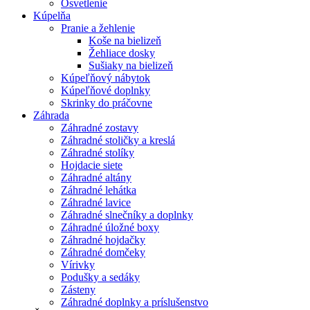
Osvetlenie
Kúpelňa
Pranie a žehlenie
Koše na bielizeň
Žehliace dosky
Sušiaky na bielizeň
Kúpeľňový nábytok
Kúpeľňové doplnky
Skrinky do práčovne
Záhrada
Záhradné zostavy
Záhradné stoličky a kreslá
Záhradné stolíky
Hojdacie siete
Záhradné altány
Záhradné lehátka
Záhradné lavice
Záhradné slnečníky a doplnky
Záhradné úložné boxy
Záhradné hojdačky
Záhradné domčeky
Vírivky
Podušky a sedáky
Zásteny
Záhradné doplnky a príslušenstvo