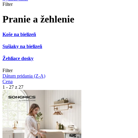
Filter
Pranie a žehlenie
Koše na bielizeň
Sušiaky na bielizeň
Žehliace dosky
Filter
Dátum pridania (Z-A)
Cena
1 - 27 z 27