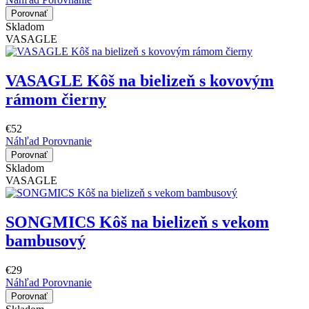
Porovnať
Skladom
VASAGLE
VASAGLE Kôš na bielizeň s kovovým
rámom čierny
€52
Náhľad
Porovnanie
Porovnať
Skladom
VASAGLE
SONGMICS Kôš na bielizeň s vekom
bambusový
€29
Náhľad
Porovnanie
Porovnať