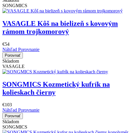
Skladom
SONGMICS
VASAGLE Kôš na bielizeň s kovovým
rámom trojkomorový
€54
Náhľad
Porovnanie
Porovnať
Skladom
VASAGLE
SONGMICS Kozmetický kufrík na
kolieskach čierny
€103
Náhľad
Porovnanie
Porovnať
Skladom
SONGMICS