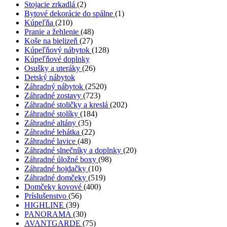
Stojacie zrkadlá
(2)
Bytové dekorácie do spálne
(1)
Kúpeľňa
(210)
Pranie a žehlenie
(48)
Koše na bielizeň
(27)
Kúpeľňový nábytok
(128)
Kúpeľňové doplnky
Osušky a uteráky
(26)
Detský nábytok
Záhradný nábytok
(2520)
Záhradné zostavy
(723)
Záhradné stoličky a kreslá
(202)
Záhradné stolíky
(184)
Záhradné altány
(35)
Záhradné lehátka
(22)
Záhradné lavice
(48)
Záhradné slnečníky a doplnky
(20)
Záhradné úložné boxy
(98)
Záhradné hojdačky
(10)
Záhradné domčeky
(519)
Domčeky kovové
(400)
Príslušenstvo
(56)
HIGHLINE
(39)
PANORAMA
(30)
AVANTGARDE
(75)