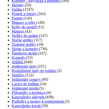
Komody - obývačka a predsieň
(169)
Skrinky
(54)
Spálne
(1337)
Postele a futony
(243)
Postele
(143)
Matrace a rošty
(120)
Rošty do postelí
(12)
Matrace
(42)
Stolíky do spálne
(147)
Nočné stolíky
(117)
Toaletné stolíky
(19)
Skrine a komody
(736)
Šatníkové skrine
(247)
Komody
(53)
Jedáleň
(649)
Jedálenské stoly
(257)
Rozložitelné stoly do jedálne
(3)
Stoličky
(152)
Jedálenské zostavy
(95)
Lavice do jedálne
(14)
Jedálenské kreslá
(5)
Príborníky a kredence
(6)
Kancelársky nábytok
(438)
Podložky a stojany k notebookom
(5)
Kancelárske kreslá
(59)