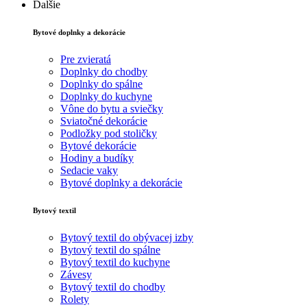
Ďalšie
Bytové doplnky a dekorácie
Pre zvieratá
Doplnky do chodby
Doplnky do spálne
Doplnky do kuchyne
Vône do bytu a sviečky
Sviatočné dekorácie
Podložky pod stoličky
Bytové dekorácie
Hodiny a budíky
Sedacie vaky
Bytové doplnky a dekorácie
Bytový textil
Bytový textil do obývacej izby
Bytový textil do spálne
Bytový textil do kuchyne
Závesy
Bytový textil do chodby
Rolety