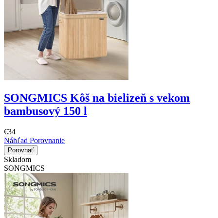
SONGMICS Kôš na bielizeň s vekom
bambusový 150 l
€34
Náhľad
Porovnanie
Porovnať
Skladom
SONGMICS