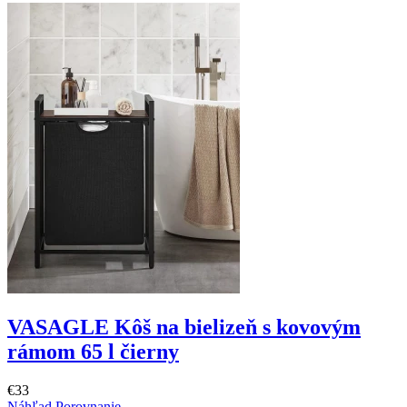
VASAGLE Kôš na bielizeň s kovovým
rámom 65 l čierny
€33
Náhľad
Porovnanie