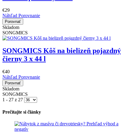
€29
Náhľad
Porovnanie
Porovnať
Skladom
SONGMICS
SONGMICS Kôš na bielizeň pojazdný
čierny 3 x 44 l
€40
Náhľad
Porovnanie
Porovnať
Skladom
SONGMICS
1 - 27 z 27
Prečítajte si články