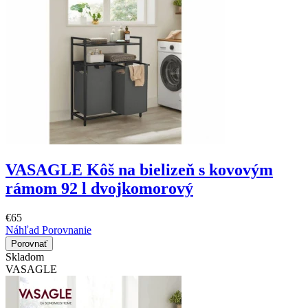
VASAGLE Kôš na bielizeň s kovovým
rámom 92 l dvojkomorový
€65
Náhľad
Porovnanie
Porovnať
Skladom
VASAGLE