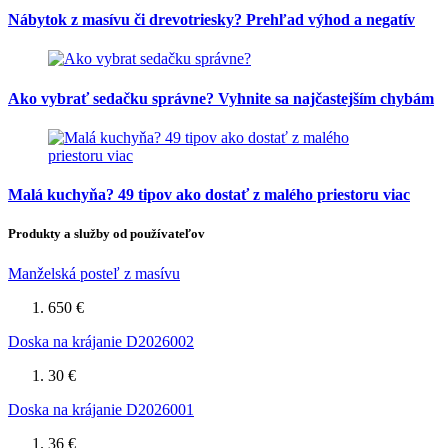
Nábytok z masívu či drevotriesky? Prehľad výhod a negatív
Ako vybrať sedačku správne? Vyhnite sa najčastejším chybám
Malá kuchyňa? 49 tipov ako dostať z malého priestoru viac
Produkty a služby od používateľov
Manželská posteľ z masívu
650 €
Doska na krájanie D2026002
30 €
Doska na krájanie D2026001
36 €