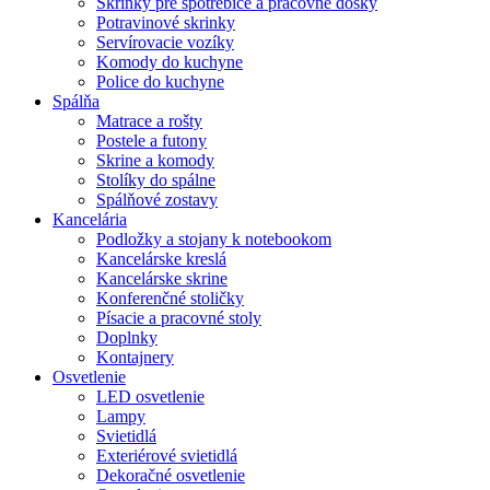
Skrinky pre spotrebiče a pracovné dosky
Potravinové skrinky
Servírovacie vozíky
Komody do kuchyne
Police do kuchyne
Spálňa
Matrace a rošty
Postele a futony
Skrine a komody
Stolíky do spálne
Spálňové zostavy
Kancelária
Podložky a stojany k notebookom
Kancelárske kreslá
Kancelárske skrine
Konferenčné stoličky
Písacie a pracovné stoly
Doplnky
Kontajnery
Osvetlenie
LED osvetlenie
Lampy
Svietidlá
Exteriérové svietidlá
Dekoračné osvetlenie