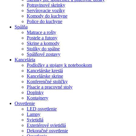
Potravinové skrinky
Servírovacie vozíky
Komody do kuchyne
Police do kuchyne
Spálňa
Matrace a rošty
Postele a futony
Skrine a komody
Stolíky do spálne
Spálňové zostavy
Kancelária
Podložky a stojany k notebookom
Kancelárske kreslá
Kancelárske skrine
Konferenčné stoličky
Písacie a pracovné stoly
Doplnky
Kontajnery
Osvetlenie
LED osvetlenie
Lampy
Svietidlá
Exteriérové svietidlá
Dekoračné osvetlenie