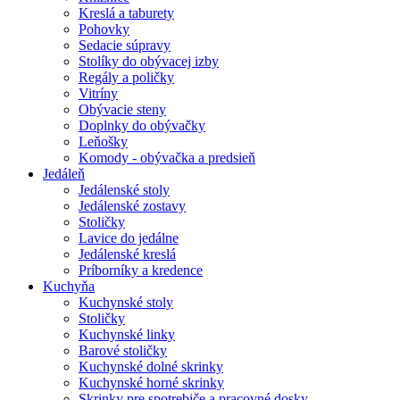
Kreslá a taburety
Pohovky
Sedacie súpravy
Stolíky do obývacej izby
Regály a poličky
Vitríny
Obývacie steny
Doplnky do obývačky
Leňošky
Komody - obývačka a predsieň
Jedáleň
Jedálenské stoly
Jedálenské zostavy
Stoličky
Lavice do jedálne
Jedálenské kreslá
Príborníky a kredence
Kuchyňa
Kuchynské stoly
Stoličky
Kuchynské linky
Barové stoličky
Kuchynské dolné skrinky
Kuchynské horné skrinky
Skrinky pre spotrebiče a pracovné dosky