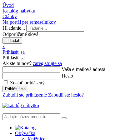
Úvod
Katalóg nábytku
Články
Na portál pre remeselníkov
Hľadanie...
Odporúčané slová
Hľadať
x
Prihlásiť sa
Prihlásiť sa
Ak ste tu nový
zaregistrujte sa
Vaša e-mailová adresa
Heslo
Zostať prihlásený
Prihlásiť sa
Zabudli ste prihlásenie
Zabudli ste heslo?
Obývačka
Knižnice