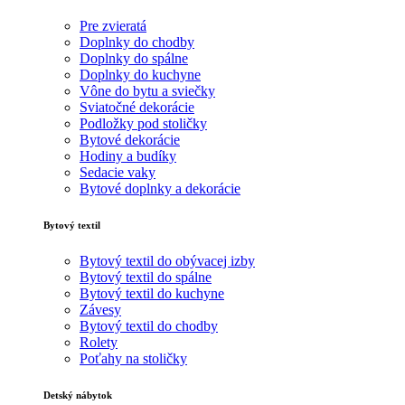
Pre zvieratá
Doplnky do chodby
Doplnky do spálne
Doplnky do kuchyne
Vône do bytu a sviečky
Sviatočné dekorácie
Podložky pod stoličky
Bytové dekorácie
Hodiny a budíky
Sedacie vaky
Bytové doplnky a dekorácie
Bytový textil
Bytový textil do obývacej izby
Bytový textil do spálne
Bytový textil do kuchyne
Závesy
Bytový textil do chodby
Rolety
Poťahy na stoličky
Detský nábytok