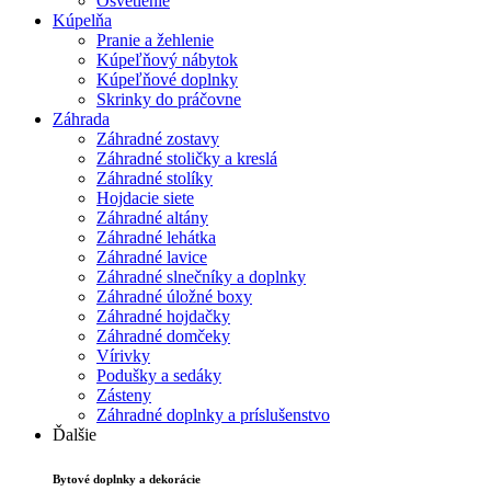
Osvetlenie
Kúpelňa
Pranie a žehlenie
Kúpeľňový nábytok
Kúpeľňové doplnky
Skrinky do práčovne
Záhrada
Záhradné zostavy
Záhradné stoličky a kreslá
Záhradné stolíky
Hojdacie siete
Záhradné altány
Záhradné lehátka
Záhradné lavice
Záhradné slnečníky a doplnky
Záhradné úložné boxy
Záhradné hojdačky
Záhradné domčeky
Vírivky
Podušky a sedáky
Zásteny
Záhradné doplnky a príslušenstvo
Ďalšie
Bytové doplnky a dekorácie