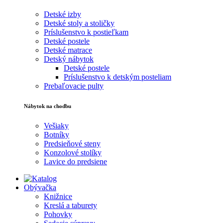
Detské izby
Detské stoly a stoličky
Príslušenstvo k postieľkam
Detské postele
Detské matrace
Detský nábytok
Detské postele
Príslušenstvo k detským posteliam
Prebaľovacie pulty
Nábytok na chodbu
Vešiaky
Botníky
Predsieňové steny
Konzolové stolíky
Lavice do predsiene
Obývačka
Knižnice
Kreslá a taburety
Pohovky