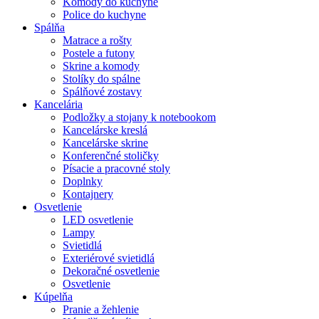
Komody do kuchyne
Police do kuchyne
Spálňa
Matrace a rošty
Postele a futony
Skrine a komody
Stolíky do spálne
Spálňové zostavy
Kancelária
Podložky a stojany k notebookom
Kancelárske kreslá
Kancelárske skrine
Konferenčné stoličky
Písacie a pracovné stoly
Doplnky
Kontajnery
Osvetlenie
LED osvetlenie
Lampy
Svietidlá
Exteriérové svietidlá
Dekoračné osvetlenie
Osvetlenie
Kúpelňa
Pranie a žehlenie