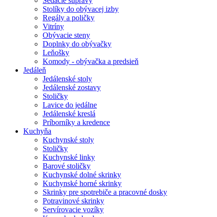
Sedacie súpravy
Stolíky do obývacej izby
Regály a poličky
Vitríny
Obývacie steny
Doplnky do obývačky
Leňošky
Komody - obývačka a predsieň
Jedáleň
Jedálenské stoly
Jedálenské zostavy
Stoličky
Lavice do jedálne
Jedálenské kreslá
Príborníky a kredence
Kuchyňa
Kuchynské stoly
Stoličky
Kuchynské linky
Barové stoličky
Kuchynské dolné skrinky
Kuchynské horné skrinky
Skrinky pre spotrebiče a pracovné dosky
Potravinové skrinky
Servírovacie vozíky