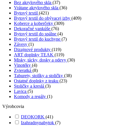
Bez akrylového skla
(37)
Vrátane akrylového skla
(36)
Bytový textil
(421)
Bytový textil do obývacej izby
(409)
Koberce a koberčeky
(309)
Dekoračné vankúše
(76)
Bytový textil do spálne
(4)
Bytový textil do kuchyne
(7)
Závesy
(1)
Dizajnové produkty
(119)
ART doplnky TEAK
(119)
Misky, tácky, dosky a odevy
(30)
Vinotéky
(4)
Zvieratká
(8)
Taburety, stolíky a stoličky
(38)
Ostatné doplnky z teaku
(23)
Stoličky a kreslá
(3)
Lavica
(5)
Komody a regály
(1)
Výrobcovia
DEOKORK
(41)
Izahradnynabytok
(7)