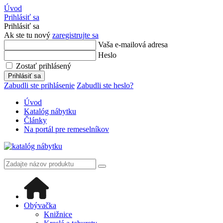
Úvod
Prihlásiť sa
Prihlásiť sa
Ak ste tu nový
zaregistrujte sa
Vaša e-mailová adresa
Heslo
Zostať prihlásený
Prihlásiť sa
Zabudli ste prihlásenie
Zabudli ste heslo?
Úvod
Katalóg nábytku
Články
Na portál pre remeselníkov
Obývačka
Knižnice