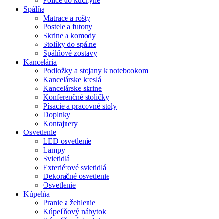
Police do kuchyne
Spálňa
Matrace a rošty
Postele a futony
Skrine a komody
Stolíky do spálne
Spálňové zostavy
Kancelária
Podložky a stojany k notebookom
Kancelárske kreslá
Kancelárske skrine
Konferenčné stoličky
Písacie a pracovné stoly
Doplnky
Kontajnery
Osvetlenie
LED osvetlenie
Lampy
Svietidlá
Exteriérové svietidlá
Dekoračné osvetlenie
Osvetlenie
Kúpelňa
Pranie a žehlenie
Kúpeľňový nábytok