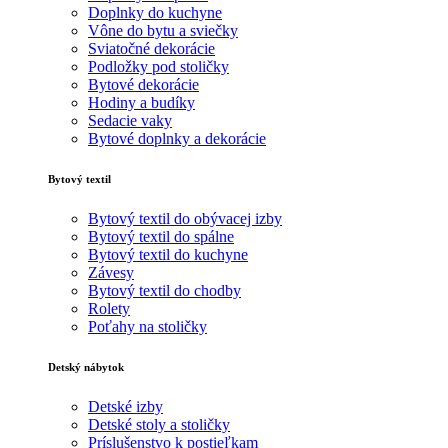
Doplnky do kuchyne
Vône do bytu a sviečky
Sviatočné dekorácie
Podložky pod stoličky
Bytové dekorácie
Hodiny a budíky
Sedacie vaky
Bytové doplnky a dekorácie
Bytový textil
Bytový textil do obývacej izby
Bytový textil do spálne
Bytový textil do kuchyne
Závesy
Bytový textil do chodby
Rolety
Poťahy na stoličky
Detský nábytok
Detské izby
Detské stoly a stoličky
Príslušenstvo k postieľkam