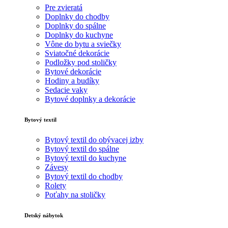
Pre zvieratá
Doplnky do chodby
Doplnky do spálne
Doplnky do kuchyne
Vône do bytu a sviečky
Sviatočné dekorácie
Podložky pod stoličky
Bytové dekorácie
Hodiny a budíky
Sedacie vaky
Bytové doplnky a dekorácie
Bytový textil
Bytový textil do obývacej izby
Bytový textil do spálne
Bytový textil do kuchyne
Závesy
Bytový textil do chodby
Rolety
Poťahy na stoličky
Detský nábytok