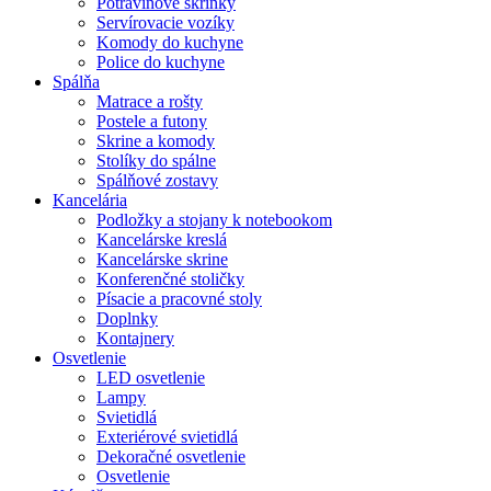
Potravinové skrinky
Servírovacie vozíky
Komody do kuchyne
Police do kuchyne
Spálňa
Matrace a rošty
Postele a futony
Skrine a komody
Stolíky do spálne
Spálňové zostavy
Kancelária
Podložky a stojany k notebookom
Kancelárske kreslá
Kancelárske skrine
Konferenčné stoličky
Písacie a pracovné stoly
Doplnky
Kontajnery
Osvetlenie
LED osvetlenie
Lampy
Svietidlá
Exteriérové svietidlá
Dekoračné osvetlenie
Osvetlenie