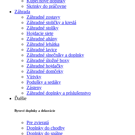
Kúpeľňové doplnky
Skrinky do práčovne
Záhrada
Záhradné zostavy
Záhradné stoličky a kreslá
Záhradné stolíky
Hojdacie siete
Záhradné altány
Záhradné lehátka
Záhradné lavice
Záhradné slnečníky a doplnky
Záhradné úložné boxy
Záhradné hojdačky
Záhradné domčeky
Vírivky
Podušky a sedáky
Zásteny
Záhradné doplnky a príslušenstvo
Ďalšie
Bytové doplnky a dekorácie
Pre zvieratá
Doplnky do chodby
Doplnky do spálne