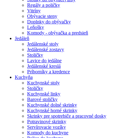
Regály a poličky
Vitríny
Obývacie steny
Doplnky do obývačky
Leňošky
Komody - obývačka a predsieň
Jedáleň
Jedálenské stoly
Jedálenské zostavy
Stoličky
Lavice do jedálne
Jedálenské kreslá
Príborníky a kredence
Kuchyňa
Kuchynské stoly
Stoličky
Kuchynské linky
Barové stoličky
Kuchynské dolné skrinky
Kuchynské horné skrinky
Skrinky pre spotrebiče a pracovné dosky
Potravinové skrinky
Servírovacie vozíky
Komody do kuchyne