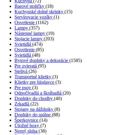
Kuchyňa
(72)
Barové stoličky
(18)
Kuchynské dolné skrinky
(15)
Servírovacie vozíky
(1)
Osvetlenie
(1162)
Lampy
(357)
Nástenné lampy
(19)
Stojacie lampy
(203)
Svietidlá
(474)
Osvetlenie
(85)
Svietidlá
(48)
Bytové doplnky a dekorácie
(1585)
Pre zvieratá
(95)
Stelivá
(26)
Transportné klietky
(3)
Klietky pre hlodavce
(3)
Pre psov
(3)
Odpočívadlá a škrábadlá
(20)
Doplnky do chodby
(40)
Zrkadlá
(22)
Stojany na dáždniky
(8)
Doplnky do spálne
(88)
Šperkovnice
(14)
Úložné boxy
(7)
Nemý sluha
(38)