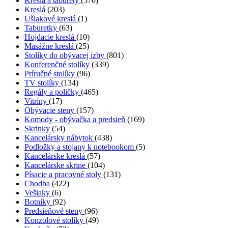
Kreslá a taburety
(570)
Kreslá
(203)
Ušiakové kreslá
(1)
Taburetky
(63)
Hojdacie kreslá
(10)
Masážne kreslá
(25)
Stolíky do obývacej izby
(801)
Konferenčné stolíky
(339)
Príručné stolíky
(96)
TV stolíky
(134)
Regály a poličky
(465)
Vitríny
(17)
Obývacie steny
(157)
Komody - obývačka a predsieň
(169)
Skrinky
(54)
Kancelársky nábytok
(438)
Podložky a stojany k notebookom
(5)
Kancelárske kreslá
(57)
Kancelárske skrine
(104)
Písacie a pracovné stoly
(131)
Chodba
(422)
Vešiaky
(6)
Botníky
(92)
Predsieňové steny
(96)
Konzolové stolíky
(49)