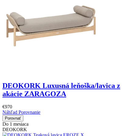
DEOKORK Luxusná leňoška/lavica z
akácie ZARAGOZA
€970
Náhľad
Porovnanie
Porovnať
Do 1 mesiaca
DEOKORK