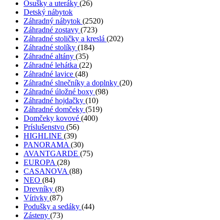
Osušky a uteráky
(26)
Detský nábytok
Záhradný nábytok
(2520)
Záhradné zostavy
(723)
Záhradné stoličky a kreslá
(202)
Záhradné stolíky
(184)
Záhradné altány
(35)
Záhradné lehátka
(22)
Záhradné lavice
(48)
Záhradné slnečníky a doplnky
(20)
Záhradné úložné boxy
(98)
Záhradné hojdačky
(10)
Záhradné domčeky
(519)
Domčeky kovové
(400)
Príslušenstvo
(56)
HIGHLINE
(39)
PANORAMA
(30)
AVANTGARDE
(75)
EUROPA
(28)
CASANOVA
(88)
NEO
(84)
Drevníky
(8)
Vírivky
(87)
Podušky a sedáky
(44)
Zásteny
(73)