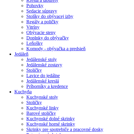
Kreslá a taburety
Pohovky
Sedacie súpravy
Stolíky do obývacej izby
Regály a poličky
Vitríny
Obývacie steny
Doplnky do obývačky
Leňošky
Komody - obývačka a predsieň
Jedáleň
Jedálenské stoly
Jedálenské zostavy
Stoličky
Lavice do jedálne
Jedálenské kreslá
Príborníky a kredence
Kuchyňa
Kuchynské stoly
Stoličky
Kuchynské linky
Barové stoličky
Kuchynské dolné skrinky
Kuchynské horné skrinky
Skrinky pre spotrebiče a pracovné dosky