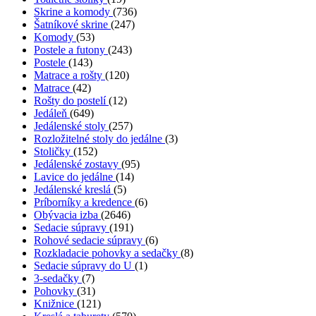
Skrine a komody
(736)
Šatníkové skrine
(247)
Komody
(53)
Postele a futony
(243)
Postele
(143)
Matrace a rošty
(120)
Matrace
(42)
Rošty do postelí
(12)
Jedáleň
(649)
Jedálenské stoly
(257)
Rozložitelné stoly do jedálne
(3)
Stoličky
(152)
Jedálenské zostavy
(95)
Lavice do jedálne
(14)
Jedálenské kreslá
(5)
Príborníky a kredence
(6)
Obývacia izba
(2646)
Sedacie súpravy
(191)
Rohové sedacie súpravy
(6)
Rozkladacie pohovky a sedačky
(8)
Sedacie súpravy do U
(1)
3-sedačky
(7)
Pohovky
(31)
Knižnice
(121)