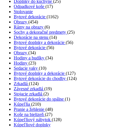
Doplnky do kuchyne
(25)
Odpadkové koše
(17)
Stolovanie
Bytové dekorácie
(1162)
Obrazy
(454)
Rámy na obrazy
(6)
Sochy a dekoračné predmety
(25)
Dekorácie na stenu
(14)
Bytové doplnky a dekorácie
(56)
Bytové dekorácie
(56)
Obrazy
(34)
Hodiny a budíky
(34)
Hodiny
(23)
Sedacie vaky
(10)
Bytové doplnky a dekorácie
(127)
Bytové dekorácie do chodby
(124)
Zrkadlá
(124)
Závesné zrkadlá
(19)
Stojacie zrkadlá
(2)
Bytové dekorácie do spálne
(1)
Kúpeľňa
(210)
Pranie a žehlenie
(48)
Koše na bielizeň
(27)
Kúpeľňový nábytok
(128)
Kúpeľňové doplnky