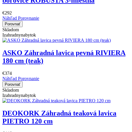
borovice ROBUSTA 3-miestna
€292
Náhľad
Porovnanie
Porovnať
Skladom
Izahradnynabytok
ASKO Záhradná lavica pevná RIVIERA
180 cm (teak)
€374
Náhľad
Porovnanie
Porovnať
Skladom
Izahradnynabytok
DEOKORK Záhradná teaková lavica
PIETRO 120 cm