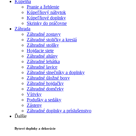
Kúpelňa
Pranie a žehlenie
Kúpeľňový nábytok
Kúpeľňové doplnky
Skrinky do práčovne
Záhrada
Záhradné zostavy
Záhradné stoličky a kreslá
Záhradné stolíky
Hojdacie siete
Záhradné altány
Záhradné lehátka
Záhradné lavice
Záhradné slnečníky a doplnky
Záhradné úložné boxy
Záhradné hojdačky
Záhradné domčeky
Vírivky
Podušky a sedáky
Zásteny
Záhradné doplnky a príslušenstvo
Ďalšie
Bytové doplnky a dekorácie