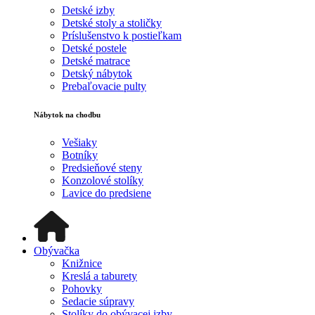
Detské izby
Detské stoly a stoličky
Príslušenstvo k postieľkam
Detské postele
Detské matrace
Detský nábytok
Prebaľovacie pulty
Nábytok na chodbu
Vešiaky
Botníky
Predsieňové steny
Konzolové stolíky
Lavice do predsiene
Obývačka
Knižnice
Kreslá a taburety
Pohovky
Sedacie súpravy
Stolíky do obývacej izby