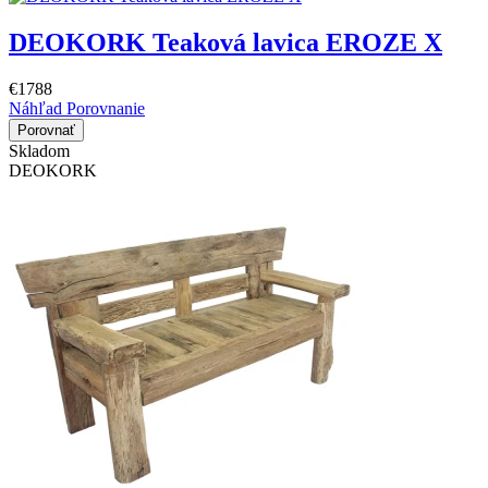
DEOKORK Teaková lavica EROZE X
€1788
Náhľad
Porovnanie
Porovnať
Skladom
DEOKORK