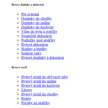
Bytové doplnky a dekorácie
Pre zvieratá
Doplnky do chodby
Doplnky do spálne
Doplnky do kuchyne
Vône do bytu a sviečky
Sviatočné dekorácie
Podložky pod stoličky
Bytové dekorácie
Hodiny a budíky
Sedacie vaky
Bytové doplnky a dekorácie
Bytový textil
Bytový textil do obývacej izby
Bytový textil do spálne
Bytový textil do kuchyne
Závesy
Bytový textil do chodby
Rolety
Poťahy na stoličky