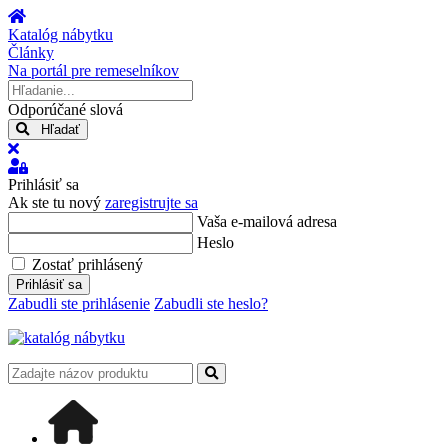
Úvod
Katalóg nábytku
Články
Na portál pre remeselníkov
Hľadanie...
Odporúčané slová
Hľadať
x
Prihlásiť
sa
Prihlásiť sa
Ak ste tu nový
zaregistrujte sa
Vaša e-mailová adresa
Heslo
Zostať prihlásený
Prihlásiť sa
Zabudli ste prihlásenie
Zabudli ste heslo?