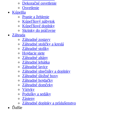
Dekoračné osvetlenie
Osvetlenie
Kúpelňa
Pranie a žehlenie
Kúpeľňový nábytok
Kúpeľňové doplnky
Skrinky do práčovne
Záhrada
Záhradné zostavy
Záhradné stoličky a kreslá
Záhradné stolíky
Hojdacie siete
Záhradné altány
Záhradné lehátka
Záhradné lavice
Záhradné slnečníky a doplnky
Záhradné úložné boxy
Záhradné hojdačky
Záhradné domčeky
Vírivky
Podušky a sedáky
Zásteny
Záhradné doplnky a príslušenstvo
Ďalšie