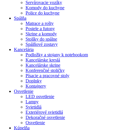
Servírovacie vozíky
Komody do kuchyne
Police do kuchyne
Spálňa
Matrace a rošty
Postele a futony
Skrine a komody
Stolíky do spálne
Spálňové zostavy
Kancelária
Podložky a stojany k notebookom
Kancelárske kreslá
Kancelárske skrine
Konferenčné stoličky
Písacie a pracovné stoly
Doplnky
Kontajnery
Osvetlenie
LED osvetlenie
Lampy
Svietidlá
Exteriérové svietidlá
Dekoračné osvetlenie
Osvetlenie
Kúpelňa