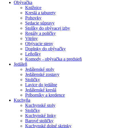
Obývačka
Knižnice
Kreslá a taburety
Pohovky
Sedacie súpravy
Stolíky do obývacej izby
Regály a poličky
Vitríny
Obývacie steny
Doplnky do obývačky
Leňošky
Komody - obývačka a predsieň
Jedáleň
Jedálenské stoly
Jedálenské zostavy
Stoličky
Lavice do jedálne
Jedálenské kreslá
Príborníky a kredence
Kuchyňa
Kuchynské stoly
Stoličky
Kuchynské linky
Barové stoličky
Kuchynské dolné skrinky