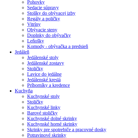
Pohovky
Sedacie súpravy
Stolíky do obývacej izby
Regály a poličky
Vitríny
Obývacie steny
Doplnky do obývačky
Leňošky
Komody - obývačka a predsieň
Jedáleň
Jedálenské stoly
Jedálenské zostavy
Stoličky
Lavice do jedálne
Jedálenské kreslá
Príborníky a kredence
Kuchyňa
Kuchynské stoly
Stoličky
Kuchynské linky
Barové stoličky
Kuchynské dolné skrinky
Kuchynské horné skrinky
Skrinky pre spotrebiče a pracovné dosky
Potravinové skrinky