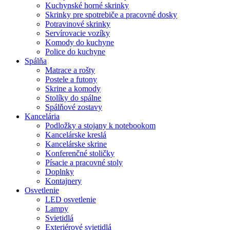
Kuchynské horné skrinky
Skrinky pre spotrebiče a pracovné dosky
Potravinové skrinky
Servírovacie vozíky
Komody do kuchyne
Police do kuchyne
Spálňa
Matrace a rošty
Postele a futony
Skrine a komody
Stolíky do spálne
Spálňové zostavy
Kancelária
Podložky a stojany k notebookom
Kancelárske kreslá
Kancelárske skrine
Konferenčné stoličky
Písacie a pracovné stoly
Doplnky
Kontajnery
Osvetlenie
LED osvetlenie
Lampy
Svietidlá
Exteriérové svietidlá