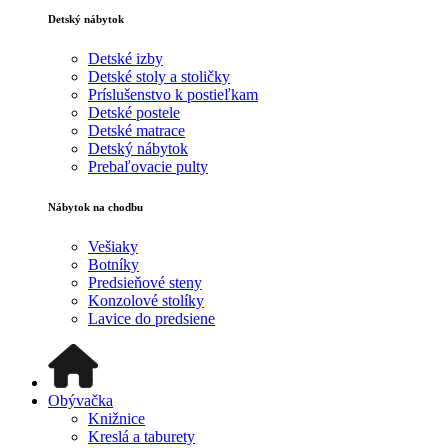
Detský nábytok
Detské izby
Detské stoly a stoličky
Príslušenstvo k postieľkam
Detské postele
Detské matrace
Detský nábytok
Prebaľovacie pulty
Nábytok na chodbu
Vešiaky
Botníky
Predsieňové steny
Konzolové stolíky
Lavice do predsiene
Obývačka
Knižnice
Kreslá a taburety