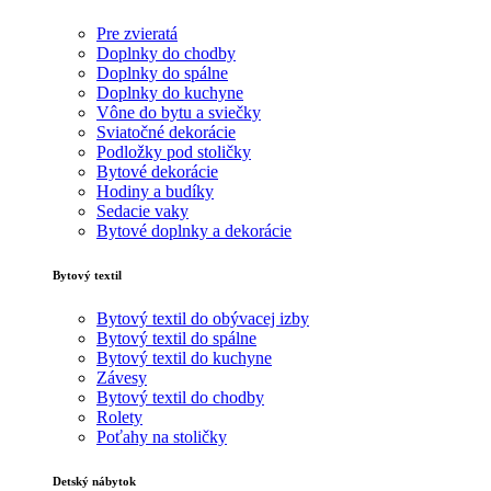
Pre zvieratá
Doplnky do chodby
Doplnky do spálne
Doplnky do kuchyne
Vône do bytu a sviečky
Sviatočné dekorácie
Podložky pod stoličky
Bytové dekorácie
Hodiny a budíky
Sedacie vaky
Bytové doplnky a dekorácie
Bytový textil
Bytový textil do obývacej izby
Bytový textil do spálne
Bytový textil do kuchyne
Závesy
Bytový textil do chodby
Rolety
Poťahy na stoličky
Detský nábytok