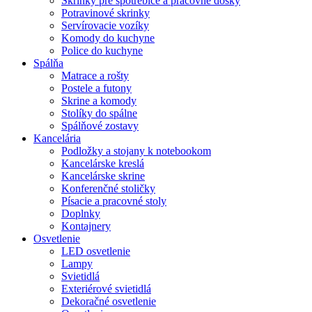
Skrinky pre spotrebiče a pracovné dosky
Potravinové skrinky
Servírovacie vozíky
Komody do kuchyne
Police do kuchyne
Spálňa
Matrace a rošty
Postele a futony
Skrine a komody
Stolíky do spálne
Spálňové zostavy
Kancelária
Podložky a stojany k notebookom
Kancelárske kreslá
Kancelárske skrine
Konferenčné stoličky
Písacie a pracovné stoly
Doplnky
Kontajnery
Osvetlenie
LED osvetlenie
Lampy
Svietidlá
Exteriérové svietidlá
Dekoračné osvetlenie