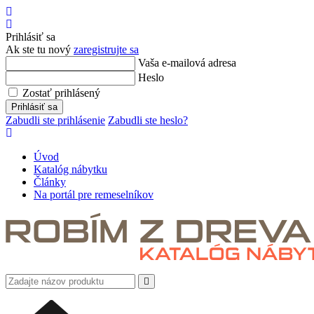
Úvod
Prihlásiť
sa
Prihlásiť sa
Ak ste tu nový
zaregistrujte sa
Vaša e-mailová adresa
Heslo
Zostať prihlásený
Prihlásiť sa
Zabudli ste prihlásenie
Zabudli ste heslo?
Úvod
Katalóg nábytku
Články
Na portál pre remeselníkov