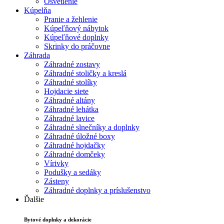
Osvetlenie
Kúpelňa
Pranie a žehlenie
Kúpeľňový nábytok
Kúpeľňové doplnky
Skrinky do práčovne
Záhrada
Záhradné zostavy
Záhradné stoličky a kreslá
Záhradné stolíky
Hojdacie siete
Záhradné altány
Záhradné lehátka
Záhradné lavice
Záhradné slnečníky a doplnky
Záhradné úložné boxy
Záhradné hojdačky
Záhradné domčeky
Vírivky
Podušky a sedáky
Zásteny
Záhradné doplnky a príslušenstvo
Ďalšie
Bytové doplnky a dekorácie