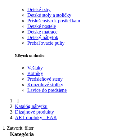
Detské izby
Detské stoly a stoličky
Príslušenstvo k postieľkam
Detské postele
Detské matrace
Detský nábytok
Prebaľovacie pulty
Nábytok na chodbu
Vešiaky
Botníky
Predsieňové steny
Konzolové stolíky
Lavice do predsiene
Katalóg nábytku
Dizajnové produkty
ART doplnky TEAK
Zatvoriť filter
Kategória