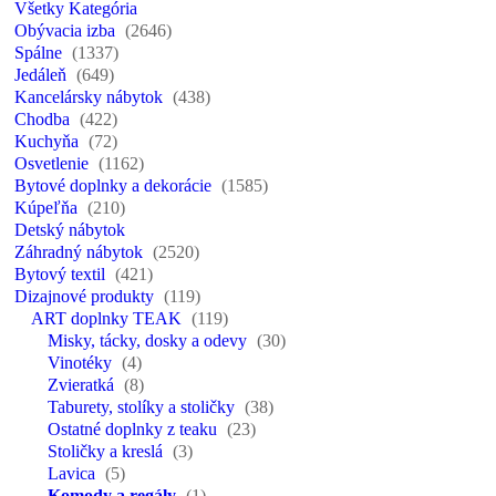
Všetky Kategória
Obývacia izba
(2646)
Spálne
(1337)
Jedáleň
(649)
Kancelársky nábytok
(438)
Chodba
(422)
Kuchyňa
(72)
Osvetlenie
(1162)
Bytové doplnky a dekorácie
(1585)
Kúpeľňa
(210)
Detský nábytok
Záhradný nábytok
(2520)
Bytový textil
(421)
Dizajnové produkty
(119)
ART doplnky TEAK
(119)
Misky, tácky, dosky a odevy
(30)
Vinotéky
(4)
Zvieratká
(8)
Taburety, stolíky a stoličky
(38)
Ostatné doplnky z teaku
(23)
Stoličky a kreslá
(3)
Lavica
(5)
Komody a regály
(1)