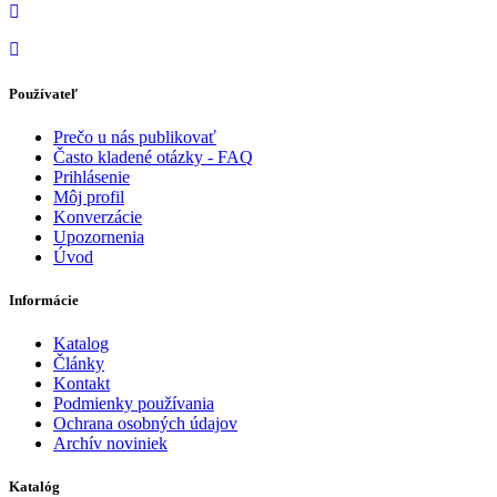
Používateľ
Prečo u nás publikovať
Často kladené otázky - FAQ
Prihlásenie
Môj profil
Konverzácie
Upozornenia
Úvod
Informácie
Katalog
Články
Kontakt
Podmienky používania
Ochrana osobných údajov
Archív noviniek
Katalóg