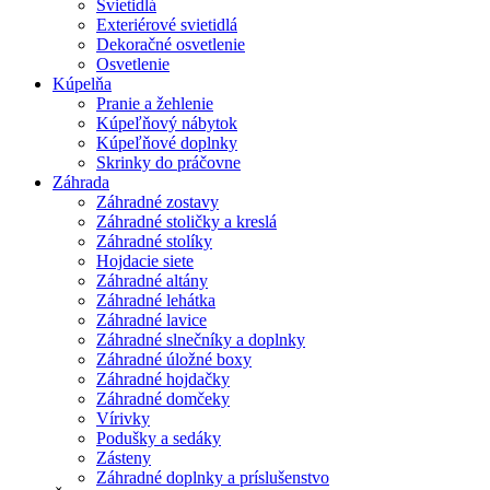
Svietidlá
Exteriérové svietidlá
Dekoračné osvetlenie
Osvetlenie
Kúpelňa
Pranie a žehlenie
Kúpeľňový nábytok
Kúpeľňové doplnky
Skrinky do práčovne
Záhrada
Záhradné zostavy
Záhradné stoličky a kreslá
Záhradné stolíky
Hojdacie siete
Záhradné altány
Záhradné lehátka
Záhradné lavice
Záhradné slnečníky a doplnky
Záhradné úložné boxy
Záhradné hojdačky
Záhradné domčeky
Vírivky
Podušky a sedáky
Zásteny
Záhradné doplnky a príslušenstvo