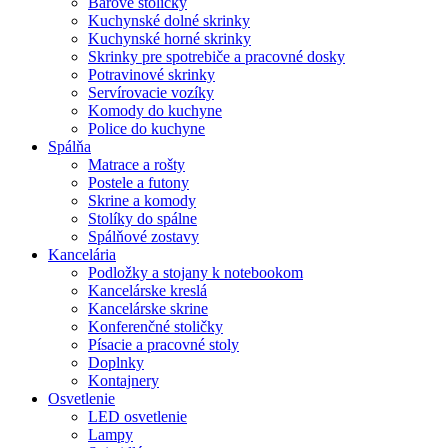
Barové stoličky
Kuchynské dolné skrinky
Kuchynské horné skrinky
Skrinky pre spotrebiče a pracovné dosky
Potravinové skrinky
Servírovacie vozíky
Komody do kuchyne
Police do kuchyne
Spálňa
Matrace a rošty
Postele a futony
Skrine a komody
Stolíky do spálne
Spálňové zostavy
Kancelária
Podložky a stojany k notebookom
Kancelárske kreslá
Kancelárske skrine
Konferenčné stoličky
Písacie a pracovné stoly
Doplnky
Kontajnery
Osvetlenie
LED osvetlenie
Lampy