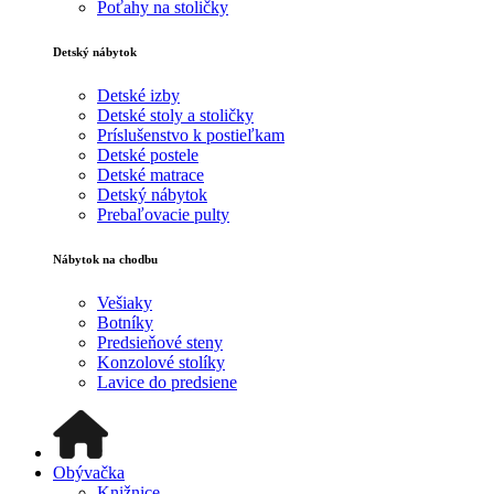
Poťahy na stoličky
Detský nábytok
Detské izby
Detské stoly a stoličky
Príslušenstvo k postieľkam
Detské postele
Detské matrace
Detský nábytok
Prebaľovacie pulty
Nábytok na chodbu
Vešiaky
Botníky
Predsieňové steny
Konzolové stolíky
Lavice do predsiene
Obývačka
Knižnice