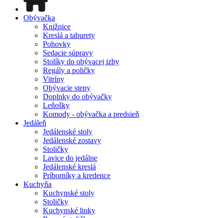
Obývačka
Knižnice
Kreslá a taburety
Pohovky
Sedacie súpravy
Stolíky do obývacej izby
Regály a poličky
Vitríny
Obývacie steny
Doplnky do obývačky
Leňošky
Komody - obývačka a predsieň
Jedáleň
Jedálenské stoly
Jedálenské zostavy
Stoličky
Lavice do jedálne
Jedálenské kreslá
Príborníky a kredence
Kuchyňa
Kuchynské stoly
Stoličky
Kuchynské linky