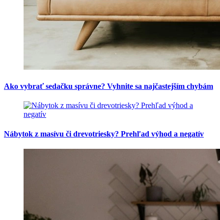
Ako vybrať sedačku správne? Vyhnite sa najčastejším chybám
Nábytok z masívu či drevotriesky? Prehľad výhod a negatív