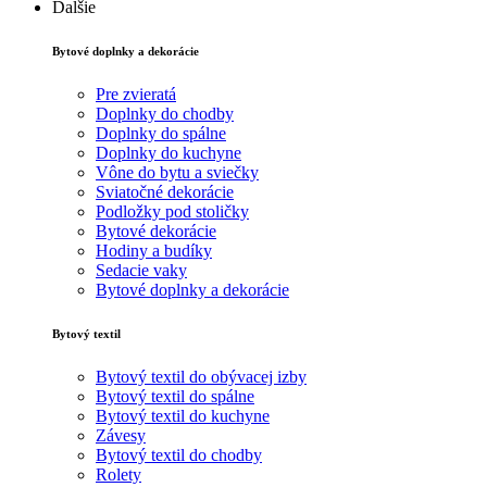
Ďalšie
Bytové doplnky a dekorácie
Pre zvieratá
Doplnky do chodby
Doplnky do spálne
Doplnky do kuchyne
Vône do bytu a sviečky
Sviatočné dekorácie
Podložky pod stoličky
Bytové dekorácie
Hodiny a budíky
Sedacie vaky
Bytové doplnky a dekorácie
Bytový textil
Bytový textil do obývacej izby
Bytový textil do spálne
Bytový textil do kuchyne
Závesy
Bytový textil do chodby
Rolety