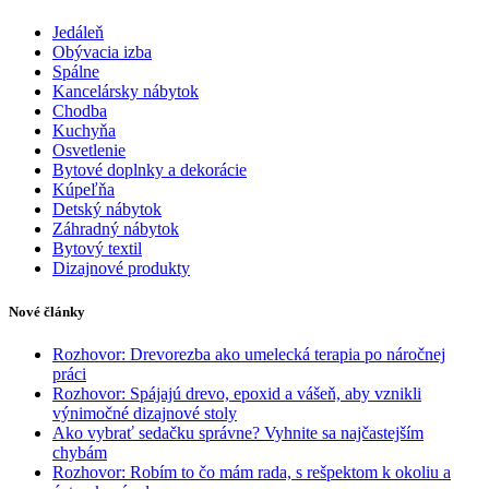
Jedáleň
Obývacia izba
Spálne
Kancelársky nábytok
Chodba
Kuchyňa
Osvetlenie
Bytové doplnky a dekorácie
Kúpeľňa
Detský nábytok
Záhradný nábytok
Bytový textil
Dizajnové produkty
Nové články
Rozhovor: Drevorezba ako umelecká terapia po náročnej
práci
Rozhovor: Spájajú drevo, epoxid a vášeň, aby vznikli
výnimočné dizajnové stoly
Ako vybrať sedačku správne? Vyhnite sa najčastejším
chybám
Rozhovor: Robím to čo mám rada, s rešpektom k okoliu a