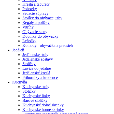
Kreslá a taburety
Pohovky
Sedacie súpravy
Stolíky do obývacej izby
Regály a poličky
Vitríny
Obývacie steny
Doplnky do obývačky
Leňošky
Komody - obývačka a predsieň
Jedáleň
Jedálenské stoly
Jedálenské zostavy
Stoličky
Lavice do jedálne
Jedálenské kreslá
Príborníky a kredence
Kuchyňa
Kuchynské stoly
Stoličky
Kuchynské linky
Barové stoličky
Kuchynské dolné skrinky
Kuchynské horné skrinky