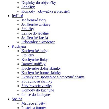
Doplnky do obývačky
Leňošky
Komody - obývačka a predsieň
Jedáleň
Jedálenské stoly
Jedálenské zostavy
Stoličky
Lavice do jedálne
Jedálenské kreslá
Príborníky a kredence
Kuchyňa
Kuchynské stoly
Stoličky
Kuchynské linky
Barové stoličky
Kuchynské dolné skrinky
Kuchynské horné skrinky
Skrinky pre spotrebiče a pracovné dosky
Potravinové skrinky
Servírovacie vozíky
Komody do kuchyne
Police do kuchyne
Spálňa
Matrace a rošty
Postele a futony