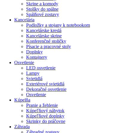
Skrine a komody
Stolíky do spálne
Spálňové zostavy
Kancelária
Podložky a stojany k notebookom
Kancelárske kreslá
Kancelárske skrine
Konferenčné stoličky
Písacie a pracovné stoly
Doplnky
Kontajnery
Osvetlenie
LED osvetlenie
Lampy
Svietidlá
Exteriérové svietidlá
Dekoračné osvetlenie
Osvetlenie
Kúpelňa
Pranie a žehlenie
Kúpeľňový nábytok
Kúpeľňové doplnky
Skrinky do práčovne
Záhrada
Záhradné zostavy