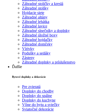
Záhradné stoličky a kreslá
Záhradné stolíky
Hojdacie siete
Záhradné altány
Záhradné lehátka
Záhradné lavice
Záhradné slnečníky a doplnky
Záhradné úložné boxy
Záhradné hojdačky
Záhradné domčeky
Vírivky
Podušky a sedáky
Zásteny
Záhradné doplnky a príslušenstvo
Ďalšie
Bytové doplnky a dekorácie
Pre zvieratá
Doplnky do chodby
Doplnky do spálne
Doplnky do kuchyne
Vône do bytu a sviečky
Sviatočné dekorácie