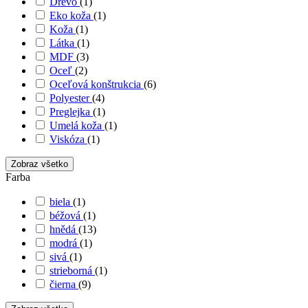
Drevo
(1)
Eko koža
(1)
Koža
(1)
Látka
(1)
MDF
(3)
Oceľ
(2)
Oceľová konštrukcia
(6)
Polyester
(4)
Preglejka
(1)
Umelá koža
(1)
Viskóza
(1)
Zobraz všetko
Farba
biela
(1)
béžová
(1)
hnědá
(13)
modrá
(1)
sivá
(1)
strieborná
(1)
čierna
(9)