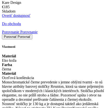
Kare Design
€185
Skladom
Overiť dostupnosť
Do obchodu
Porovnanie
Porovnanie
Porovnať
Porovnať
Vlastnosti
Materiál
Eko koža
Farba
čierna
Materiál
Oceľová konštrukcia
Monochromatické čierne prevedenie s jemne oblými tvarmi - to sú
hlavne atribúty barovej stoličky Reunion, ktorá sa stane príjemným
spoločníkom v moderných i klasických interiéroch. Stolička pôsobí
elegantne, no nie prílíš stroho a fádne. Pozornosť upúta i otvor na
operadle a decentné prešívanie čalúnenia z čiernej ekokože.
Nosnosť stoličky je 130 kg a je dostupná taktiež ako jedálenská