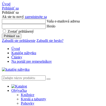
Úvod
Prihlásiť sa
Prihlásiť sa
Ak ste tu nový
zaregistrujte sa
Vaša e-mailová adresa
Heslo
Zostať prihlásený
Prihlásiť sa
Zabudli ste prihlásenie
Zabudli ste heslo?
Úvod
Katalóg nábytku
Články
Na portál pre remeselníkov
Obývačka
Knižnice
Kreslá a taburety
Pohovky