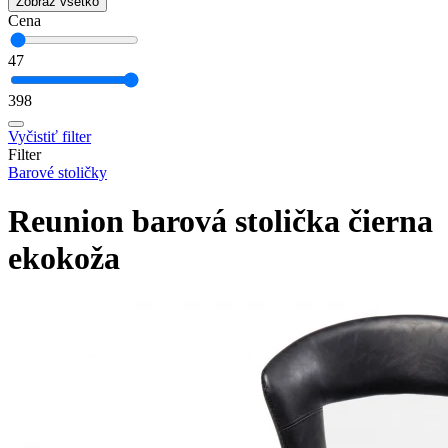
Zobraz všetko
Cena
47
398
Vyčistiť filter
Filter
Barové stoličky
Reunion barová stolička čierna
ekokoža