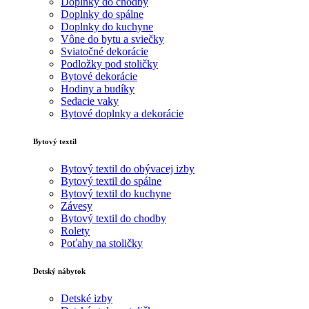
Doplnky do chodby
Doplnky do spálne
Doplnky do kuchyne
Vône do bytu a sviečky
Sviatočné dekorácie
Podložky pod stoličky
Bytové dekorácie
Hodiny a budíky
Sedacie vaky
Bytové doplnky a dekorácie
Bytový textil
Bytový textil do obývacej izby
Bytový textil do spálne
Bytový textil do kuchyne
Závesy
Bytový textil do chodby
Rolety
Poťahy na stoličky
Detský nábytok
Detské izby