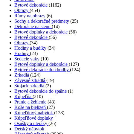
Bytové dekorácie
(1162)
Obrazy
(454)
Rámy na obrazy
(6)
Sochy a dekoračné predmety
(25)
Dekorácie na stenu
(14)
Bytové doplnky a dekorácie
(56)
Bytové dekorácie
(56)
Obrazy
(34)
Hodiny a budíky
(34)
Hodiny
(23)
Sedacie vaky
(10)
Bytové doplnky a dekorácie
(127)
Bytové dekorácie do chodby
(124)
Zrkadlá
(124)
Závesné zrkadlá
(19)
Stojacie zrkadlá
(2)
Bytové dekorácie do spálne
(1)
Kúpeľňa
(210)
Pranie a žehlenie
(48)
Koše na bielizeň
(27)
Kúpeľňový nábytok
(128)
Kúpeľňové doplnky
Osušky a uteráky
(26)
Detský nábytok