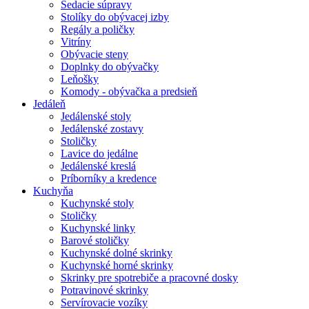
Sedacie súpravy
Stolíky do obývacej izby
Regály a poličky
Vitríny
Obývacie steny
Doplnky do obývačky
Leňošky
Komody - obývačka a predsieň
Jedáleň
Jedálenské stoly
Jedálenské zostavy
Stoličky
Lavice do jedálne
Jedálenské kreslá
Príborníky a kredence
Kuchyňa
Kuchynské stoly
Stoličky
Kuchynské linky
Barové stoličky
Kuchynské dolné skrinky
Kuchynské horné skrinky
Skrinky pre spotrebiče a pracovné dosky
Potravinové skrinky
Servírovacie vozíky