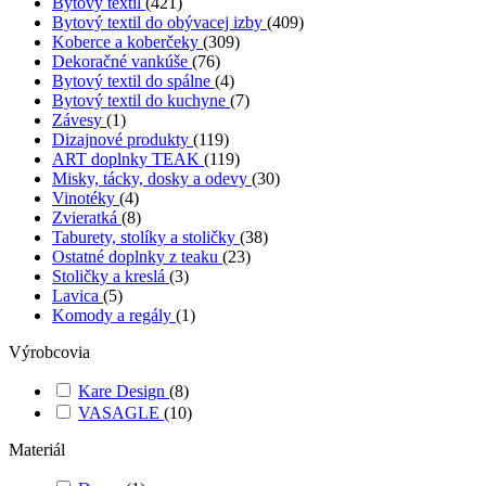
Bytový textil
(421)
Bytový textil do obývacej izby
(409)
Koberce a koberčeky
(309)
Dekoračné vankúše
(76)
Bytový textil do spálne
(4)
Bytový textil do kuchyne
(7)
Závesy
(1)
Dizajnové produkty
(119)
ART doplnky TEAK
(119)
Misky, tácky, dosky a odevy
(30)
Vinotéky
(4)
Zvieratká
(8)
Taburety, stolíky a stoličky
(38)
Ostatné doplnky z teaku
(23)
Stoličky a kreslá
(3)
Lavica
(5)
Komody a regály
(1)
Výrobcovia
Kare Design
(8)
VASAGLE
(10)
Materiál