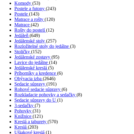
Komody
(53)
Postele a futony
(243)
Postele
(143)
Matrace a rošty
(120)
Matrace
(42)
Rošty do postelí
(12)
Jedáleň
(649)
Jedálenské stoly
(257)
Rozložitelné stoly do jedálne
(3)
Stoličky
(152)
Jedálenské zostavy
(95)
Lavice do jedálne
(14)
Jedálenské kreslá
(5)
Príborníky a kredence
(6)
Obývacia izba
(2646)
Sedacie súpravy
(191)
Rohové sedacie súpravy
(6)
Rozkladacie pohovky a sedačky
(8)
Sedacie súpravy do U
(1)
3-sedačky
(7)
Pohovky
(31)
Knižnice
(121)
Kreslá a taburety
(570)
Kreslá
(203)
Ušiakové kreslá
(1)