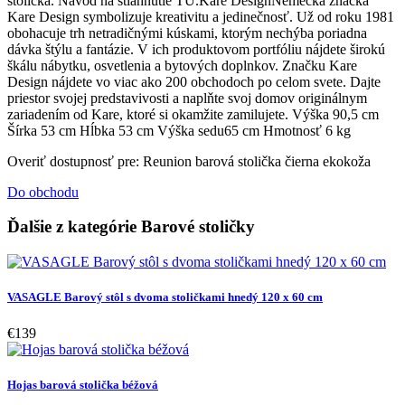
stolička. Návod na stiahnutie TU.Kare DesignNemecká značka
Kare Design symbolizuje kreativitu a jedinečnosť. Už od roku 1981
obohacuje trh netradičnými kúskami, ktorým nechýba poriadna
dávka štýlu a fantázie. V ich produktovom portfóliu nájdete širokú
škálu nábytku, osvetlenia a bytových doplnkov. Značku Kare
Design nájdete vo viac ako 200 obchodoch po celom svete. Dajte
priestor svojej predstavivosti a naplňte svoj domov originálnym
zariadením od Kare, ktoré si okamžite zamilujete. Výška 90,5 cm
Šírka 53 cm Hĺbka 53 cm Výška sedu65 cm Hmotnosť 6 kg
Overiť dostupnosť pre: Reunion barová stolička čierna ekokoža
Do obchodu
Ďalšie z kategórie Barové stoličky
VASAGLE Barový stôl s dvoma stoličkami hnedý 120 x 60 cm
€139
Hojas barová stolička béžová