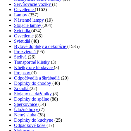
Servírovacie vozíky
(1)
Osvetlenie
(1162)
Lampy
(357)
Nástenné lampy
(19)
Stojacie lampy
(204)
Svietidlá
(474)
Osvetlenie
(85)
Svietidlá
(48)
Bytové doplnky a dekorácie
(1585)
Pre zvieratá
(95)
Stelivá
(26)
Transportné klietky
(3)
Klietky pre hlodavce
(3)
Pre psov
(3)
Odpočívadlá a škrábadlá
(20)
Doplnky do chodby
(40)
Zrkadlá
(22)
Stojany na dáždniky
(8)
Doplnky do spálne
(88)
Šperkovnice
(14)
Úložné boxy
(7)
Nemý sluha
(38)
Doplnky do kuchyne
(25)
Odpadkové koše
(17)
Stolovanie