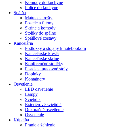
Komody do kuchyne
Police do kuchyne
Spálňa
Matrace a rošty
Postele a futony
Skrine a komody
Stolíky do spálne
Spálňové zostavy
Kancelária
Podložky a stojany k notebookom
Kancelárske kreslá
Kancelárske skrine
Konferenčné stoličky
Písacie a pracovné stoly
Doplnky
Kontajnery
Osvetlenie
LED osvetlenie
Lampy
Svietidlá
Exteriérové svietidlá
Dekoračné osvetlenie
Osvetlenie
Kúpelňa
Pranie a žehlenie