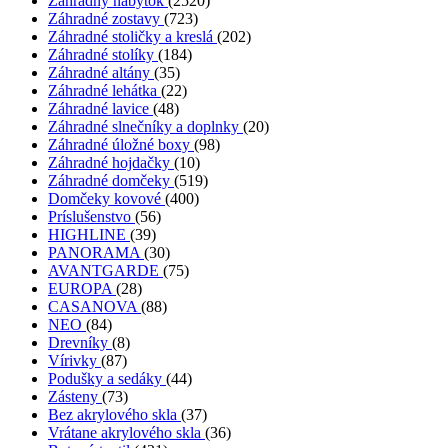
Záhradný nábytok
(2520)
Záhradné zostavy
(723)
Záhradné stoličky a kreslá
(202)
Záhradné stolíky
(184)
Záhradné altány
(35)
Záhradné lehátka
(22)
Záhradné lavice
(48)
Záhradné slnečníky a doplnky
(20)
Záhradné úložné boxy
(98)
Záhradné hojdačky
(10)
Záhradné domčeky
(519)
Domčeky kovové
(400)
Príslušenstvo
(56)
HIGHLINE
(39)
PANORAMA
(30)
AVANTGARDE
(75)
EUROPA
(28)
CASANOVA
(88)
NEO
(84)
Drevníky
(8)
Vírivky
(87)
Podušky a sedáky
(44)
Zásteny
(73)
Bez akrylového skla
(37)
Vrátane akrylového skla
(36)