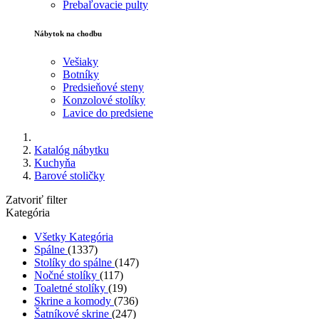
Prebaľovacie pulty
Nábytok na chodbu
Vešiaky
Botníky
Predsieňové steny
Konzolové stolíky
Lavice do predsiene
Katalóg nábytku
Kuchyňa
Barové stoličky
Zatvoriť filter
Kategória
Všetky Kategória
Spálne
(1337)
Stolíky do spálne
(147)
Nočné stolíky
(117)
Toaletné stolíky
(19)
Skrine a komody
(736)
Šatníkové skrine
(247)