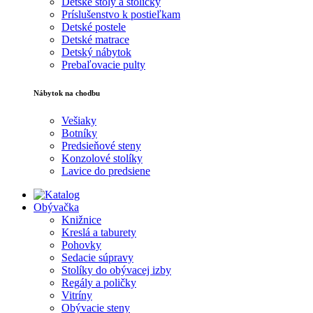
Detské stoly a stoličky
Príslušenstvo k postieľkam
Detské postele
Detské matrace
Detský nábytok
Prebaľovacie pulty
Nábytok na chodbu
Vešiaky
Botníky
Predsieňové steny
Konzolové stolíky
Lavice do predsiene
Obývačka
Knižnice
Kreslá a taburety
Pohovky
Sedacie súpravy
Stolíky do obývacej izby
Regály a poličky
Vitríny
Obývacie steny