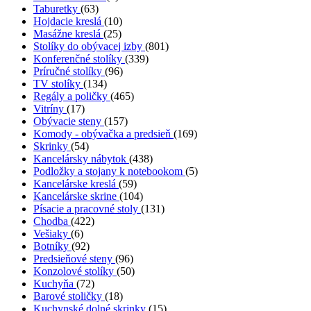
Taburetky
(63)
Hojdacie kreslá
(10)
Masážne kreslá
(25)
Stolíky do obývacej izby
(801)
Konferenčné stolíky
(339)
Príručné stolíky
(96)
TV stolíky
(134)
Regály a poličky
(465)
Vitríny
(17)
Obývacie steny
(157)
Komody - obývačka a predsieň
(169)
Skrinky
(54)
Kancelársky nábytok
(438)
Podložky a stojany k notebookom
(5)
Kancelárske kreslá
(59)
Kancelárske skrine
(104)
Písacie a pracovné stoly
(131)
Chodba
(422)
Vešiaky
(6)
Botníky
(92)
Predsieňové steny
(96)
Konzolové stolíky
(50)
Kuchyňa
(72)
Barové stoličky
(18)
Kuchynské dolné skrinky
(15)