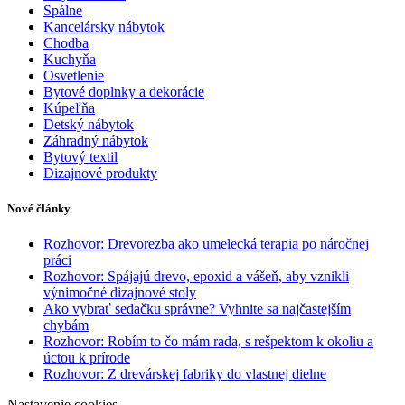
Spálne
Kancelársky nábytok
Chodba
Kuchyňa
Osvetlenie
Bytové doplnky a dekorácie
Kúpeľňa
Detský nábytok
Záhradný nábytok
Bytový textil
Dizajnové produkty
Nové články
Rozhovor: Drevorezba ako umelecká terapia po náročnej
práci
Rozhovor: Spájajú drevo, epoxid a vášeň, aby vznikli
výnimočné dizajnové stoly
Ako vybrať sedačku správne? Vyhnite sa najčastejším
chybám
Rozhovor: Robím to čo mám rada, s rešpektom k okoliu a
úctou k prírode
Rozhovor: Z drevárskej fabriky do vlastnej dielne
Nastavenie cookies