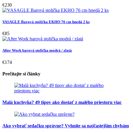
€230
VASAGLE Barová stolička EKHO 76 cm hnedá 2 ks
€85
After Work barová stolička modrá / zlatá
€174
Prečítajte si články
Malá kuchyňa? 49 tipov ako dostať z malého priestoru viac
Ako vybrať sedačku správne? Vyhnite sa najčastejším chybám