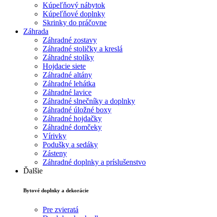
Kúpeľňový nábytok
Kúpeľňové doplnky
Skrinky do práčovne
Záhrada
Záhradné zostavy
Záhradné stoličky a kreslá
Záhradné stolíky
Hojdacie siete
Záhradné altány
Záhradné lehátka
Záhradné lavice
Záhradné slnečníky a doplnky
Záhradné úložné boxy
Záhradné hojdačky
Záhradné domčeky
Vírivky
Podušky a sedáky
Zásteny
Záhradné doplnky a príslušenstvo
Ďalšie
Bytové doplnky a dekorácie
Pre zvieratá