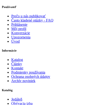
Používateľ
Prečo u nás publikovať
Často kladené otázky - FAQ
Prihlásenie
Môj profil
Konverzácie
Upozornenia
Úvod
Informácie
Katalog
Články
Kontakt
Podmienky používania
Ochrana osobných údajov
Archív noviniek
Katalóg
Jedáleň
Obývacia izba