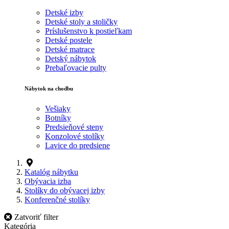
Detské izby
Detské stoly a stoličky
Príslušenstvo k postieľkam
Detské postele
Detské matrace
Detský nábytok
Prebaľovacie pulty
Nábytok na chodbu
Vešiaky
Botníky
Predsieňové steny
Konzolové stolíky
Lavice do predsiene
Katalóg nábytku
Obývacia izba
Stolíky do obývacej izby
Konferenčné stolíky
Zatvoriť filter
Kategória