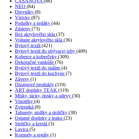
CASANOVA
(88)
NEO
(84)
Drevníky
(8)
Vírivky
(87)
Podušky a sedáky
(44)
Zásteny
(73)
Bez akrylového skla
(37)
Vrátane akrylového skla
(36)
Bytový textil
(421)
Bytový textil do obývacej izby
(409)
Koberce a koberčeky
(309)
Dekoračné vankúše
(76)
Bytový textil do spálne
(4)
Bytový textil do kuchyne
(7)
Závesy
(1)
Dizajnové produkty
(119)
ART doplnky TEAK
(119)
Misky, tácky, dosky a odevy
(30)
Vinotéky
(4)
Zvieratká
(8)
Taburety, stolíky a stoličky
(38)
Ostatné doplnky z teaku
(23)
Stoličky a kreslá
(3)
Lavica
(5)
Komody a regály
(1)