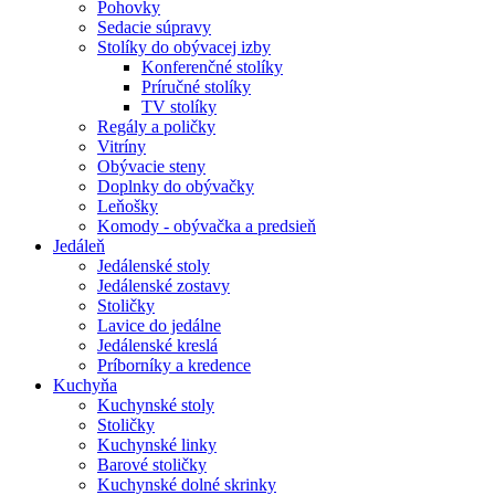
Pohovky
Sedacie súpravy
Stolíky do obývacej izby
Konferenčné stolíky
Príručné stolíky
TV stolíky
Regály a poličky
Vitríny
Obývacie steny
Doplnky do obývačky
Leňošky
Komody - obývačka a predsieň
Jedáleň
Jedálenské stoly
Jedálenské zostavy
Stoličky
Lavice do jedálne
Jedálenské kreslá
Príborníky a kredence
Kuchyňa
Kuchynské stoly
Stoličky
Kuchynské linky
Barové stoličky
Kuchynské dolné skrinky