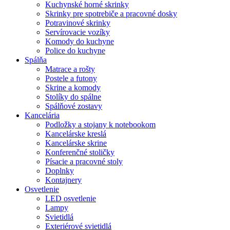
Kuchynské horné skrinky
Skrinky pre spotrebiče a pracovné dosky
Potravinové skrinky
Servírovacie vozíky
Komody do kuchyne
Police do kuchyne
Spálňa
Matrace a rošty
Postele a futony
Skrine a komody
Stolíky do spálne
Spálňové zostavy
Kancelária
Podložky a stojany k notebookom
Kancelárske kreslá
Kancelárske skrine
Konferenčné stoličky
Písacie a pracovné stoly
Doplnky
Kontajnery
Osvetlenie
LED osvetlenie
Lampy
Svietidlá
Exteriérové svietidlá