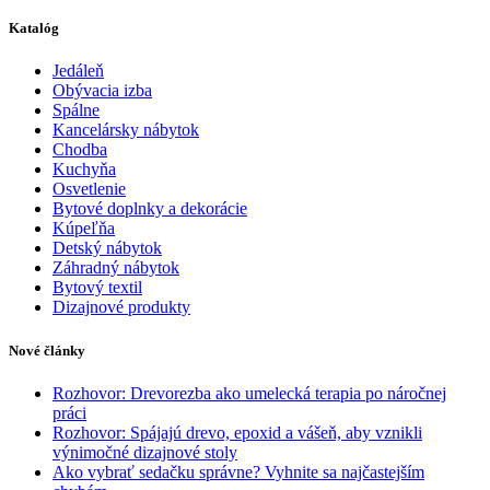
Katalóg
Jedáleň
Obývacia izba
Spálne
Kancelársky nábytok
Chodba
Kuchyňa
Osvetlenie
Bytové doplnky a dekorácie
Kúpeľňa
Detský nábytok
Záhradný nábytok
Bytový textil
Dizajnové produkty
Nové články
Rozhovor: Drevorezba ako umelecká terapia po náročnej
práci
Rozhovor: Spájajú drevo, epoxid a vášeň, aby vznikli
výnimočné dizajnové stoly
Ako vybrať sedačku správne? Vyhnite sa najčastejším