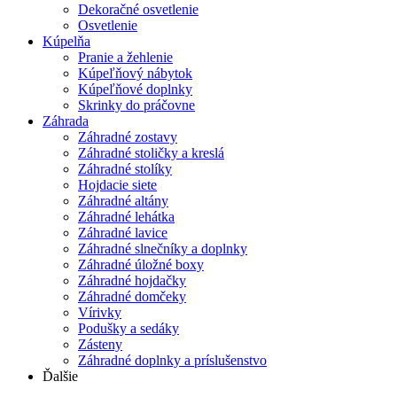
Dekoračné osvetlenie
Osvetlenie
Kúpelňa
Pranie a žehlenie
Kúpeľňový nábytok
Kúpeľňové doplnky
Skrinky do práčovne
Záhrada
Záhradné zostavy
Záhradné stoličky a kreslá
Záhradné stolíky
Hojdacie siete
Záhradné altány
Záhradné lehátka
Záhradné lavice
Záhradné slnečníky a doplnky
Záhradné úložné boxy
Záhradné hojdačky
Záhradné domčeky
Vírivky
Podušky a sedáky
Zásteny
Záhradné doplnky a príslušenstvo
Ďalšie