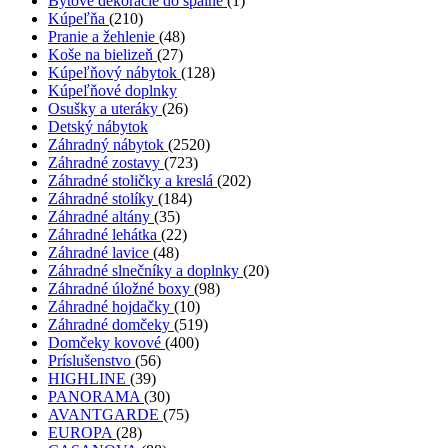
Bytové dekorácie do spálne
(1)
Kúpeľňa
(210)
Pranie a žehlenie
(48)
Koše na bielizeň
(27)
Kúpeľňový nábytok
(128)
Kúpeľňové doplnky
Osušky a uteráky
(26)
Detský nábytok
Záhradný nábytok
(2520)
Záhradné zostavy
(723)
Záhradné stoličky a kreslá
(202)
Záhradné stolíky
(184)
Záhradné altány
(35)
Záhradné lehátka
(22)
Záhradné lavice
(48)
Záhradné slnečníky a doplnky
(20)
Záhradné úložné boxy
(98)
Záhradné hojdačky
(10)
Záhradné domčeky
(519)
Domčeky kovové
(400)
Príslušenstvo
(56)
HIGHLINE
(39)
PANORAMA
(30)
AVANTGARDE
(75)
EUROPA
(28)