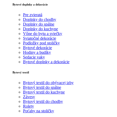
Bytové doplnky a dekorácie
Pre zvieratá
Doplnky do chodby
Doplnky do spálne
Doplnky do kuchyne
Vône do bytu a sviečky
Sviatočné dekorácie
Podložky pod stoličky
Bytové dekorácie
Hodiny a budíky
Sedacie vaky
Bytové doplnky a dekorácie
Bytový textil
Bytový textil do obývacej izby
Bytový textil do spálne
Bytový textil do kuchyne
Závesy
Bytový textil do chodby
Rolety
Poťahy na stoličky