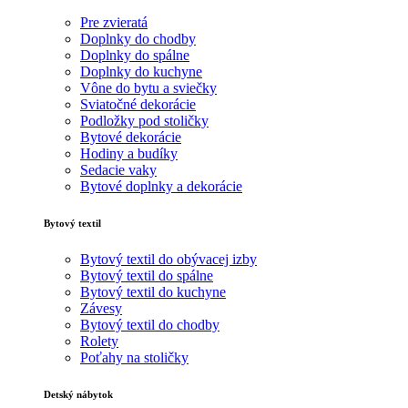
Pre zvieratá
Doplnky do chodby
Doplnky do spálne
Doplnky do kuchyne
Vône do bytu a sviečky
Sviatočné dekorácie
Podložky pod stoličky
Bytové dekorácie
Hodiny a budíky
Sedacie vaky
Bytové doplnky a dekorácie
Bytový textil
Bytový textil do obývacej izby
Bytový textil do spálne
Bytový textil do kuchyne
Závesy
Bytový textil do chodby
Rolety
Poťahy na stoličky
Detský nábytok