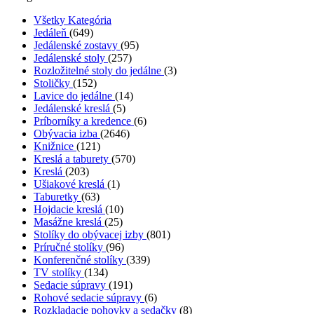
Všetky Kategória
Jedáleň
(649)
Jedálenské zostavy
(95)
Jedálenské stoly
(257)
Rozložitelné stoly do jedálne
(3)
Stoličky
(152)
Lavice do jedálne
(14)
Jedálenské kreslá
(5)
Príborníky a kredence
(6)
Obývacia izba
(2646)
Knižnice
(121)
Kreslá a taburety
(570)
Kreslá
(203)
Ušiakové kreslá
(1)
Taburetky
(63)
Hojdacie kreslá
(10)
Masážne kreslá
(25)
Stolíky do obývacej izby
(801)
Príručné stolíky
(96)
Konferenčné stolíky
(339)
TV stolíky
(134)
Sedacie súpravy
(191)
Rohové sedacie súpravy
(6)
Rozkladacie pohovky a sedačky
(8)