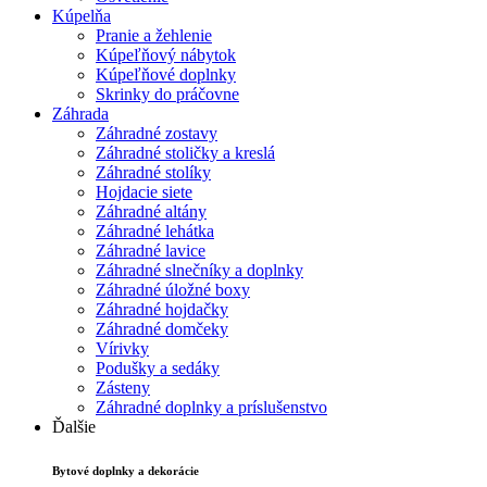
Kúpelňa
Pranie a žehlenie
Kúpeľňový nábytok
Kúpeľňové doplnky
Skrinky do práčovne
Záhrada
Záhradné zostavy
Záhradné stoličky a kreslá
Záhradné stolíky
Hojdacie siete
Záhradné altány
Záhradné lehátka
Záhradné lavice
Záhradné slnečníky a doplnky
Záhradné úložné boxy
Záhradné hojdačky
Záhradné domčeky
Vírivky
Podušky a sedáky
Zásteny
Záhradné doplnky a príslušenstvo
Ďalšie
Bytové doplnky a dekorácie