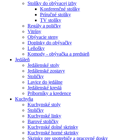
Stolíky do obývacej izby
Konferenčné stolíky
Príručné stolíky
TV stolíky
Regály a poličky
Vitríny
Obývacie steny
Doplnky do obývačky
Leňošky
Komody - obývačka a predsieň
Jedáleň
Jedálenské stoly
Jedálenské zostavy
Stoličky
Lavice do jedálne
Jedálenské kreslá
Príborníky a kredence
Kuchyňa
Kuchynské stoly
Stoličky
Kuchynské linky
Barové stoličky
Kuchynské dolné skrinky
Kuchynské horné skrinky
Skrinky pre spotrebiče a pracovné dosky