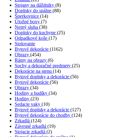
Stojany na dáždniky
(8)
Doplnky do spálne
(88)
Šperkovnice
(14)
Úložné boxy
(7)
Nemý sluha
(38)
Doplnky do kuchyne
(25)
Odpadkové koše
(17)
Stolovanie
Bytové dekorácie
(1162)
Obrazy
(454)
Rámy na obrazy
(6)
Sochy a dekoračné predmety
(25)
Dekorácie na stenu
(14)
Bytové doplnky a dekorácie
(56)
Bytové dekorácie
(56)
Obrazy
(34)
Hodiny a budíky
(34)
Hodiny
(23)
Sedacie vaky
(10)
Bytové doplnky a dekorácie
(127)
Bytové dekorácie do chodby
(124)
Zrkadlá
(124)
Závesné zrkadlá
(19)
Stojacie zrkadlá
(2)