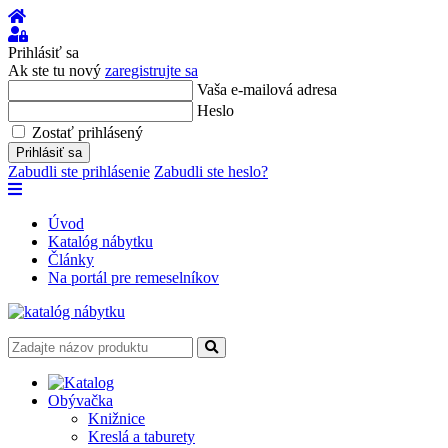
Úvod
Prihlásiť
sa
Prihlásiť sa
Ak ste tu nový
zaregistrujte sa
Vaša e-mailová adresa
Heslo
Zostať prihlásený
Prihlásiť sa
Zabudli ste prihlásenie
Zabudli ste heslo?
Úvod
Katalóg nábytku
Články
Na portál pre remeselníkov
Obývačka
Knižnice
Kreslá a taburety