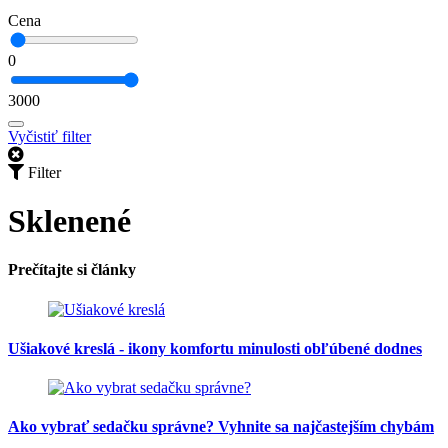
Cena
0
3000
Vyčistiť filter
Filter
Sklenené
Prečítajte si články
Ušiakové kreslá - ikony komfortu minulosti obľúbené dodnes
Ako vybrať sedačku správne? Vyhnite sa najčastejším chybám