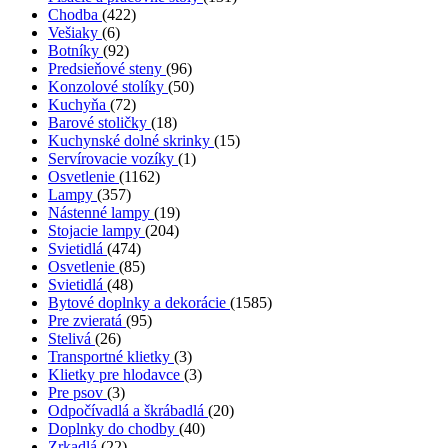
Chodba
(422)
Vešiaky
(6)
Botníky
(92)
Predsieňové steny
(96)
Konzolové stolíky
(50)
Kuchyňa
(72)
Barové stoličky
(18)
Kuchynské dolné skrinky
(15)
Servírovacie vozíky
(1)
Osvetlenie
(1162)
Lampy
(357)
Nástenné lampy
(19)
Stojacie lampy
(204)
Svietidlá
(474)
Osvetlenie
(85)
Svietidlá
(48)
Bytové doplnky a dekorácie
(1585)
Pre zvieratá
(95)
Stelivá
(26)
Transportné klietky
(3)
Klietky pre hlodavce
(3)
Pre psov
(3)
Odpočívadlá a škrábadlá
(20)
Doplnky do chodby
(40)
Zrkadlá
(22)