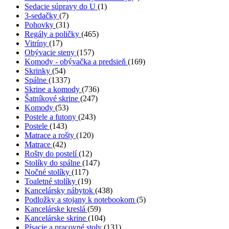
Sedacie súpravy do U
(1)
3-sedačky
(7)
Pohovky
(31)
Regály a poličky
(465)
Vitríny
(17)
Obývacie steny
(157)
Komody - obývačka a predsieň
(169)
Skrinky
(54)
Spálne
(1337)
Skrine a komody
(736)
Šatníkové skrine
(247)
Komody
(53)
Postele a futony
(243)
Postele
(143)
Matrace a rošty
(120)
Matrace
(42)
Rošty do postelí
(12)
Stolíky do spálne
(147)
Nočné stolíky
(117)
Toaletné stolíky
(19)
Kancelársky nábytok
(438)
Podložky a stojany k notebookom
(5)
Kancelárske kreslá
(59)
Kancelárske skrine
(104)
Písacie a pracovné stoly
(131)