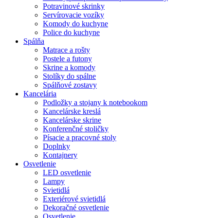
Potravinové skrinky
Servírovacie vozíky
Komody do kuchyne
Police do kuchyne
Spálňa
Matrace a rošty
Postele a futony
Skrine a komody
Stolíky do spálne
Spálňové zostavy
Kancelária
Podložky a stojany k notebookom
Kancelárske kreslá
Kancelárske skrine
Konferenčné stoličky
Písacie a pracovné stoly
Doplnky
Kontajnery
Osvetlenie
LED osvetlenie
Lampy
Svietidlá
Exteriérové svietidlá
Dekoračné osvetlenie
Osvetlenie