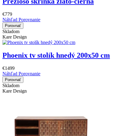
Prezioso skrinka zlato-čierna
€779
Náhľad
Porovnanie
Porovnať
Skladom
Kare Design
Phoenix tv stolík hnedý 200x50 cm
€1499
Náhľad
Porovnanie
Porovnať
Skladom
Kare Design