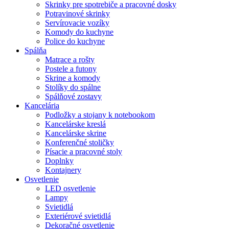
Skrinky pre spotrebiče a pracovné dosky
Potravinové skrinky
Servírovacie vozíky
Komody do kuchyne
Police do kuchyne
Spálňa
Matrace a rošty
Postele a futony
Skrine a komody
Stolíky do spálne
Spálňové zostavy
Kancelária
Podložky a stojany k notebookom
Kancelárske kreslá
Kancelárske skrine
Konferenčné stoličky
Písacie a pracovné stoly
Doplnky
Kontajnery
Osvetlenie
LED osvetlenie
Lampy
Svietidlá
Exteriérové svietidlá
Dekoračné osvetlenie