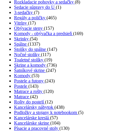
Rozkladacie pohovky a sedačky
(8)
Sedacie súpravy do U
(1)
3-sedačky
(7)
Regály a poličky
(465)
Vitríny
(17)
Obývacie steny
(157)
Komody - obývačka a predsieň
(169)
Skrinky
(54)
Spálne
(1337)
Stolíky do spálne
(147)
Nočné stolíky
(117)
Toaletné stolíky
(19)
Skrine a komody
(736)
Šatníkové skrine
(247)
Komody
(53)
Postele a futony
(243)
Postele
(143)
Matrace a rošty
(120)
Matrace
(42)
Rošty do postelí
(12)
Kancelársky nábytok
(438)
Podložky a stojany k notebookom
(5)
Kancelárske kreslá
(57)
Kancelárske skrine
(104)
Písacie a pracovné stoly
(130)