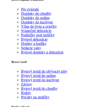
Pre zvieratá
Doplnky do chodby
Doplnky do spálne
Doplnky do kuchyne
Vône do bytu a sviečky
Sviatočné dekorácie
Podložky pod stoličky
Bytové dekorácie
Hodiny a budíky
Sedacie vaky
Bytové doplnky a dekorácie
Bytový textil
Bytový textil do obývacej izby
Bytový textil do spálne
Bytový textil do kuchyne
Závesy
Bytový textil do chodby
Rolety
Poťahy na stoličky
Detský nábytok