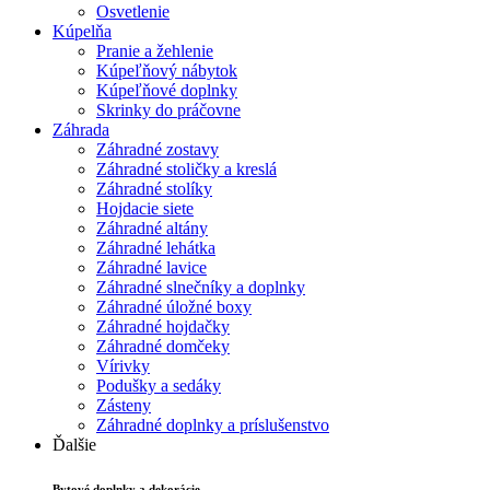
Osvetlenie
Kúpelňa
Pranie a žehlenie
Kúpeľňový nábytok
Kúpeľňové doplnky
Skrinky do práčovne
Záhrada
Záhradné zostavy
Záhradné stoličky a kreslá
Záhradné stolíky
Hojdacie siete
Záhradné altány
Záhradné lehátka
Záhradné lavice
Záhradné slnečníky a doplnky
Záhradné úložné boxy
Záhradné hojdačky
Záhradné domčeky
Vírivky
Podušky a sedáky
Zásteny
Záhradné doplnky a príslušenstvo
Ďalšie
Bytové doplnky a dekorácie