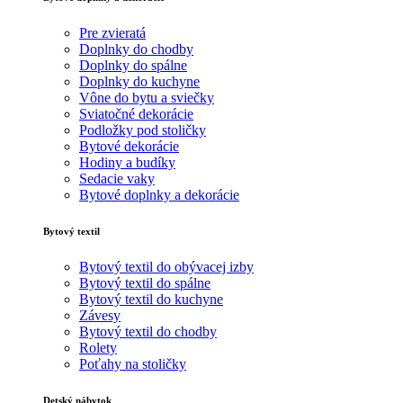
Pre zvieratá
Doplnky do chodby
Doplnky do spálne
Doplnky do kuchyne
Vône do bytu a sviečky
Sviatočné dekorácie
Podložky pod stoličky
Bytové dekorácie
Hodiny a budíky
Sedacie vaky
Bytové doplnky a dekorácie
Bytový textil
Bytový textil do obývacej izby
Bytový textil do spálne
Bytový textil do kuchyne
Závesy
Bytový textil do chodby
Rolety
Poťahy na stoličky
Detský nábytok