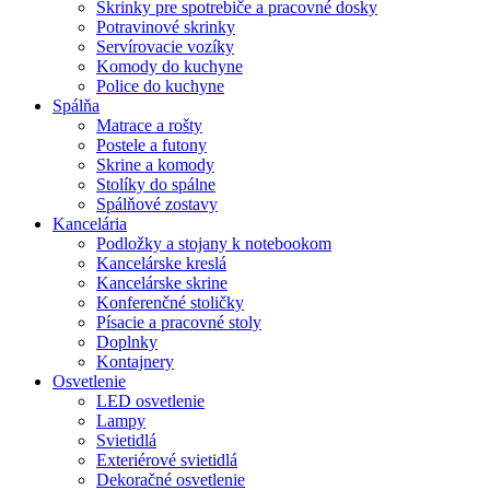
Skrinky pre spotrebiče a pracovné dosky
Potravinové skrinky
Servírovacie vozíky
Komody do kuchyne
Police do kuchyne
Spálňa
Matrace a rošty
Postele a futony
Skrine a komody
Stolíky do spálne
Spálňové zostavy
Kancelária
Podložky a stojany k notebookom
Kancelárske kreslá
Kancelárske skrine
Konferenčné stoličky
Písacie a pracovné stoly
Doplnky
Kontajnery
Osvetlenie
LED osvetlenie
Lampy
Svietidlá
Exteriérové svietidlá
Dekoračné osvetlenie