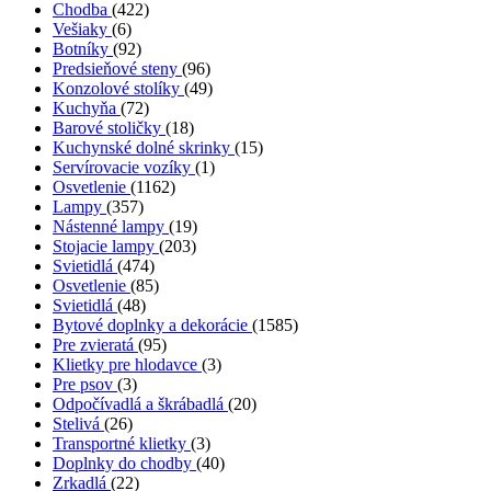
Chodba
(422)
Vešiaky
(6)
Botníky
(92)
Predsieňové steny
(96)
Konzolové stolíky
(49)
Kuchyňa
(72)
Barové stoličky
(18)
Kuchynské dolné skrinky
(15)
Servírovacie vozíky
(1)
Osvetlenie
(1162)
Lampy
(357)
Nástenné lampy
(19)
Stojacie lampy
(203)
Svietidlá
(474)
Osvetlenie
(85)
Svietidlá
(48)
Bytové doplnky a dekorácie
(1585)
Pre zvieratá
(95)
Klietky pre hlodavce
(3)
Pre psov
(3)
Odpočívadlá a škrábadlá
(20)
Stelivá
(26)
Transportné klietky
(3)
Doplnky do chodby
(40)
Zrkadlá
(22)