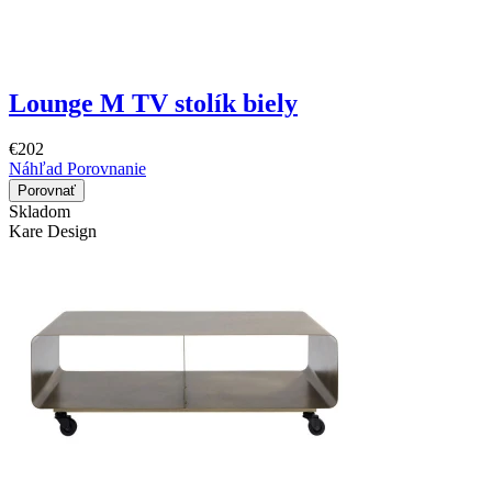
Lounge M TV stolík biely
€202
Náhľad
Porovnanie
Porovnať
Skladom
Kare Design