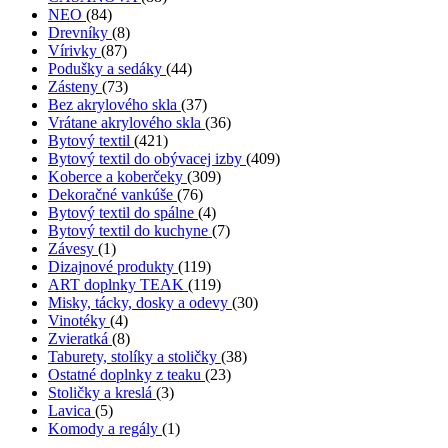
NEO
(84)
Drevníky
(8)
Vírivky
(87)
Podušky a sedáky
(44)
Zásteny
(73)
Bez akrylového skla
(37)
Vrátane akrylového skla
(36)
Bytový textil
(421)
Bytový textil do obývacej izby
(409)
Koberce a koberčeky
(309)
Dekoračné vankúše
(76)
Bytový textil do spálne
(4)
Bytový textil do kuchyne
(7)
Závesy
(1)
Dizajnové produkty
(119)
ART doplnky TEAK
(119)
Misky, tácky, dosky a odevy
(30)
Vinotéky
(4)
Zvieratká
(8)
Taburety, stolíky a stoličky
(38)
Ostatné doplnky z teaku
(23)
Stoličky a kreslá
(3)
Lavica
(5)
Komody a regály
(1)