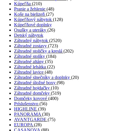
Kúpeľňa
(210)
Pranie a žehlenie
(48)
Koše na bielizeň
(27)
Kúpeľňový nábytok
(128)
Kúpeľňové doplnky
Osušky a uteráky
(26)
Detský nábytok
Záhradný nábytok
(2520)
Záhradné zostavy
(723)
Záhradné stoličky a kreslá
(202)
Záhradné stolíky
(184)
Záhradné altány
(35)
Záhradné lehátka
(22)
Záhradné lavice
(48)
Záhradné slnečníky a doplnky
(20)
Záhradné úložné boxy
(98)
Záhradné hojdačky
(10)
Záhradné domčeky
(519)
Domčeky kovové
(400)
Príslušenstvo
(56)
HIGHLINE
(39)
PANORAMA
(30)
AVANTGARDE
(75)
EUROPA
(28)
CASANOVA
(88)