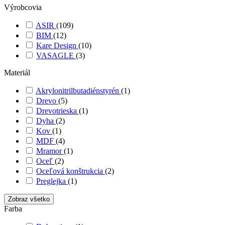
Výrobcovia
ASIR
(109)
BIM
(12)
Kare Design
(10)
VASAGLE
(3)
Materiál
Akrylonitrilbutadiénstyrén
(1)
Drevo
(5)
Drevotrieska
(1)
Dyha
(2)
Kov
(1)
MDF
(4)
Mramor
(1)
Oceľ
(2)
Oceľová konštrukcia
(2)
Preglejka
(1)
Zobraz všetko
Farba