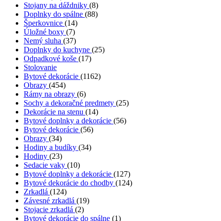
Stojany na dáždniky
(8)
Doplnky do spálne
(88)
Šperkovnice
(14)
Úložné boxy
(7)
Nemý sluha
(37)
Doplnky do kuchyne
(25)
Odpadkové koše
(17)
Stolovanie
Bytové dekorácie
(1162)
Obrazy
(454)
Rámy na obrazy
(6)
Sochy a dekoračné predmety
(25)
Dekorácie na stenu
(14)
Bytové doplnky a dekorácie
(56)
Bytové dekorácie
(56)
Obrazy
(34)
Hodiny a budíky
(34)
Hodiny
(23)
Sedacie vaky
(10)
Bytové doplnky a dekorácie
(127)
Bytové dekorácie do chodby
(124)
Zrkadlá
(124)
Závesné zrkadlá
(19)
Stojacie zrkadlá
(2)
Bytové dekorácie do spálne
(1)