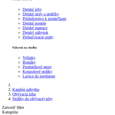
Detské izby
Detské stoly a stoličky
Príslušenstvo k postieľkam
Detské postele
Detské matrace
Detský nábytok
Prebaľovacie pulty
Nábytok na chodbu
Vešiaky
Botníky
Predsieňové steny
Konzolové stolíky
Lavice do predsiene
Katalóg nábytku
Obývacia izba
Stolíky do obývacej izby
Zatvoriť filter
Kategória