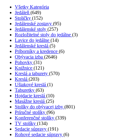
Všetky Kategória
Jedáleň
(649)
Stoličky
(152)
Jedálenské zostavy
(95)
Jedálenské stoly
(257)
Rozložitelné stoly do jedálne
(3)
Lavice do jedálne
(14)
Jedálenské kreslá
(5)
Príborníky a kredence
(6)
Obývacia izba
(2646)
Pohovky
(31)
Knižnice
(121)
Kreslá a taburety
(570)
Kreslá
(203)
Ušiakové kreslá
(1)
Taburetky
(63)
Hojdacie kreslá
(10)
Masážne kreslá
(25)
Stolíky do obývacej izby
(801)
Príručné stolíky
(96)
Konferenčné stolíky
(339)
TV stolíky
(134)
Sedacie súpravy
(191)
Rohové sedacie súpravy
(6)