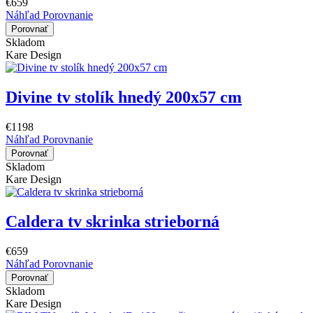
€659
Náhľad
Porovnanie
Porovnať
Skladom
Kare Design
Divine tv stolík hnedý 200x57 cm
€1198
Náhľad
Porovnanie
Porovnať
Skladom
Kare Design
Caldera tv skrinka strieborná
€659
Náhľad
Porovnanie
Porovnať
Skladom
Kare Design