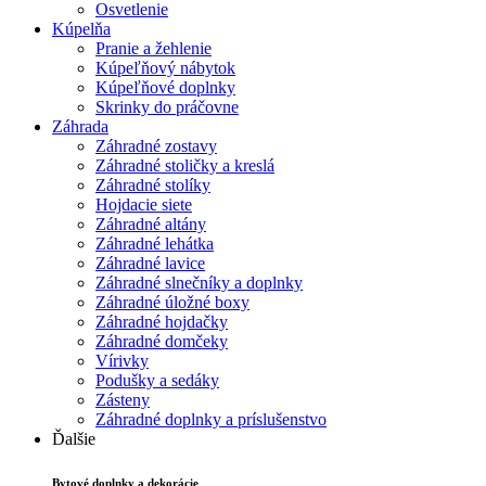
Osvetlenie
Kúpelňa
Pranie a žehlenie
Kúpeľňový nábytok
Kúpeľňové doplnky
Skrinky do práčovne
Záhrada
Záhradné zostavy
Záhradné stoličky a kreslá
Záhradné stolíky
Hojdacie siete
Záhradné altány
Záhradné lehátka
Záhradné lavice
Záhradné slnečníky a doplnky
Záhradné úložné boxy
Záhradné hojdačky
Záhradné domčeky
Vírivky
Podušky a sedáky
Zásteny
Záhradné doplnky a príslušenstvo
Ďalšie
Bytové doplnky a dekorácie