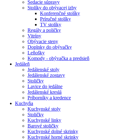
Sedacie súpravy
Stolíky do obývacej izby
Konferenčné stolíky
Príručné stolíky
TV stolíky
Regály a poličky
Vitríny
Obývacie steny
Doplnky do obývačky
Leňošky
Komody - obývačka a predsieň
Jedáleň
Jedálenské stoly
Jedálenské zostavy
Stoličky
Lavice do jedálne
Jedálenské kreslá
Príborníky a kredence
Kuchyňa
Kuchynské stoly
Stoličky
Kuchynské linky
Barové stoličky
Kuchynské dolné skrinky
Kuchynské horné skrinky