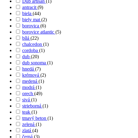
Dub artisan
(1)
antracit
(9)
biela
(44)
biely mat
(2)
borovica
(6)
borovice atlantic
(5)
bílá
(22)
chalcedon
(1)
cordoba
(1)
dub
(20)
dub sonoma
(1)
hnedá
(7)
krémová
(2)
medená
(1)
modrá
(1)
orech
(49)
sivá
(1)
strieborná
(1)
teak
(1)
tmavý beton
(1)
zelená
(1)
zlatá
(4)
černá
(3)