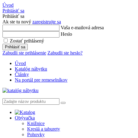
Úvod
Prihlásiť sa
Prihlásiť sa
Ak ste tu nový
zaregistrujte sa
Vaša e-mailová adresa
Heslo
Zostať prihlásený
Prihlásiť sa
Zabudli ste prihlásenie
Zabudli ste heslo?
Úvod
Katalóg nábytku
Články
Na portál pre remeselníkov
Obývačka
Knižnice
Kreslá a taburety
Pohovky