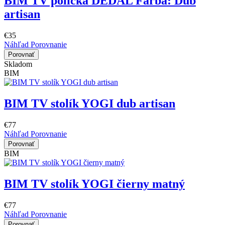
BIM TV polička DEDAL Farba: Dub
artisan
€35
Náhľad
Porovnanie
Porovnať
Skladom
BIM
BIM TV stolík YOGI dub artisan
€77
Náhľad
Porovnanie
Porovnať
BIM
BIM TV stolík YOGI čierny matný
€77
Náhľad
Porovnanie
Porovnať