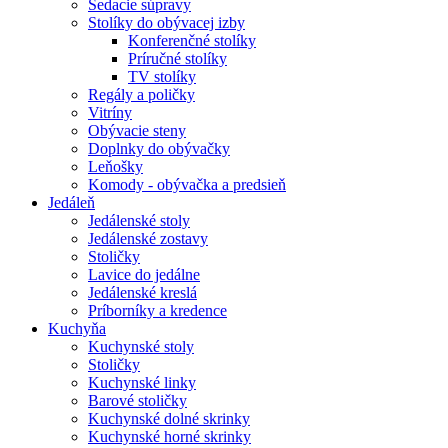
Sedacie súpravy
Stolíky do obývacej izby
Konferenčné stolíky
Príručné stolíky
TV stolíky
Regály a poličky
Vitríny
Obývacie steny
Doplnky do obývačky
Leňošky
Komody - obývačka a predsieň
Jedáleň
Jedálenské stoly
Jedálenské zostavy
Stoličky
Lavice do jedálne
Jedálenské kreslá
Príborníky a kredence
Kuchyňa
Kuchynské stoly
Stoličky
Kuchynské linky
Barové stoličky
Kuchynské dolné skrinky
Kuchynské horné skrinky