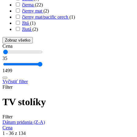
čierna
(22)
čierny mat
(2)
čierny mat/pacific orech
(1)
žltá
(1)
žlutá
(2)
Zobraz všetko
Cena
35
1499
Vyčistiť filter
Filter
TV stolíky
Filter
Dátum pridania (Z-A)
Cena
1 - 36 z 134