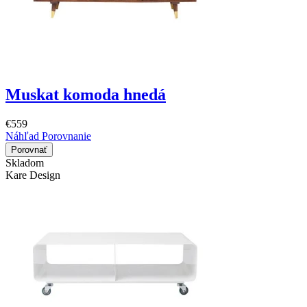
Muskat komoda hnedá
€559
Náhľad
Porovnanie
Porovnať
Skladom
Kare Design