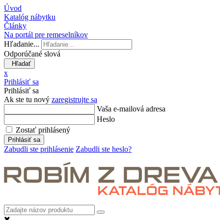
Úvod
Katalóg nábytku
Články
Na portál pre remeselníkov
Hľadanie...
Odporúčané slová
Hľadať
x
Prihlásiť sa
Prihlásiť sa
Ak ste tu nový
zaregistrujte sa
Vaša e-mailová adresa
Heslo
Zostať prihlásený
Prihlásiť sa
Zabudli ste prihlásenie
Zabudli ste heslo?