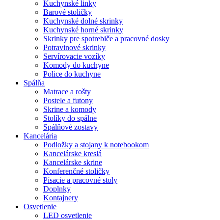
Kuchynské linky
Barové stoličky
Kuchynské dolné skrinky
Kuchynské horné skrinky
Skrinky pre spotrebiče a pracovné dosky
Potravinové skrinky
Servírovacie vozíky
Komody do kuchyne
Police do kuchyne
Spálňa
Matrace a rošty
Postele a futony
Skrine a komody
Stolíky do spálne
Spálňové zostavy
Kancelária
Podložky a stojany k notebookom
Kancelárske kreslá
Kancelárske skrine
Konferenčné stoličky
Písacie a pracovné stoly
Doplnky
Kontajnery
Osvetlenie
LED osvetlenie