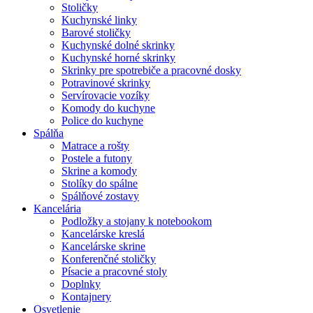
Stoličky
Kuchynské linky
Barové stoličky
Kuchynské dolné skrinky
Kuchynské horné skrinky
Skrinky pre spotrebiče a pracovné dosky
Potravinové skrinky
Servírovacie vozíky
Komody do kuchyne
Police do kuchyne
Spálňa
Matrace a rošty
Postele a futony
Skrine a komody
Stolíky do spálne
Spálňové zostavy
Kancelária
Podložky a stojany k notebookom
Kancelárske kreslá
Kancelárske skrine
Konferenčné stoličky
Písacie a pracovné stoly
Doplnky
Kontajnery
Osvetlenie