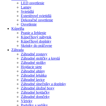
LED osvetlenie
Lampy
Svietidlá
Exteriérové svietidlá
Dekoračné osvetlenie
Osvetlenie
Kúpelňa
Pranie a žehlenie
Kúpeľňový nábytok
Kúpeľňové doplnky
Skrinky do práčovne
Záhrada
Záhradné zostavy
Záhradné stoličky a kreslá
Záhradné stolíky
Hojdacie siete
Záhradné altány
Záhradné lehátka
Záhradné lavice
Záhradné slnečníky a doplnky
Záhradné úložné boxy
Záhradné hojdačky
Záhradné domčeky
Vírivky
Podušky a sedáky