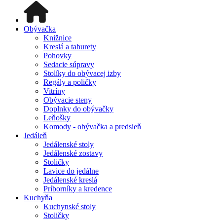
Obývačka
Knižnice
Kreslá a taburety
Pohovky
Sedacie súpravy
Stolíky do obývacej izby
Regály a poličky
Vitríny
Obývacie steny
Doplnky do obývačky
Leňošky
Komody - obývačka a predsieň
Jedáleň
Jedálenské stoly
Jedálenské zostavy
Stoličky
Lavice do jedálne
Jedálenské kreslá
Príborníky a kredence
Kuchyňa
Kuchynské stoly
Stoličky