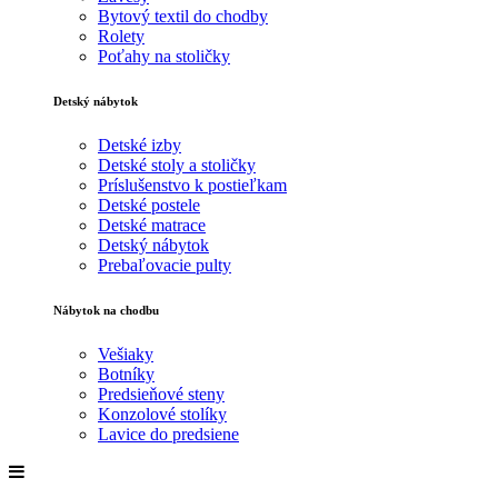
Bytový textil do chodby
Rolety
Poťahy na stoličky
Detský nábytok
Detské izby
Detské stoly a stoličky
Príslušenstvo k postieľkam
Detské postele
Detské matrace
Detský nábytok
Prebaľovacie pulty
Nábytok na chodbu
Vešiaky
Botníky
Predsieňové steny
Konzolové stolíky
Lavice do predsiene