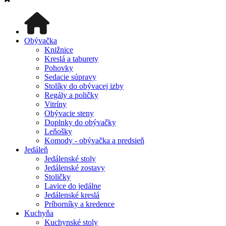
Obývačka
Knižnice
Kreslá a taburety
Pohovky
Sedacie súpravy
Stolíky do obývacej izby
Regály a poličky
Vitríny
Obývacie steny
Doplnky do obývačky
Leňošky
Komody - obývačka a predsieň
Jedáleň
Jedálenské stoly
Jedálenské zostavy
Stoličky
Lavice do jedálne
Jedálenské kreslá
Príborníky a kredence
Kuchyňa
Kuchynské stoly