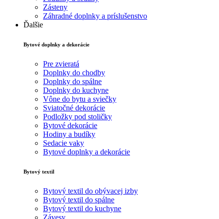
Zásteny
Záhradné doplnky a príslušenstvo
Ďalšie
Bytové doplnky a dekorácie
Pre zvieratá
Doplnky do chodby
Doplnky do spálne
Doplnky do kuchyne
Vône do bytu a sviečky
Sviatočné dekorácie
Podložky pod stoličky
Bytové dekorácie
Hodiny a budíky
Sedacie vaky
Bytové doplnky a dekorácie
Bytový textil
Bytový textil do obývacej izby
Bytový textil do spálne
Bytový textil do kuchyne
Závesy