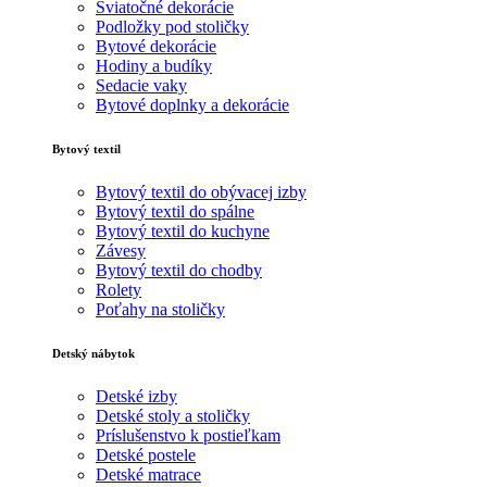
Sviatočné dekorácie
Podložky pod stoličky
Bytové dekorácie
Hodiny a budíky
Sedacie vaky
Bytové doplnky a dekorácie
Bytový textil
Bytový textil do obývacej izby
Bytový textil do spálne
Bytový textil do kuchyne
Závesy
Bytový textil do chodby
Rolety
Poťahy na stoličky
Detský nábytok
Detské izby
Detské stoly a stoličky
Príslušenstvo k postieľkam
Detské postele
Detské matrace