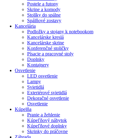
Postele a futony
Skrine a komody
Stolíky do spálne
Spálňové zostavy
Kancelária
Podložky a stojany k notebookom
Kancelárske kreslá
Kancelárske skrine
Konferenčné stoličky
Písacie a pracovné stoly
Doplnky
Kontajnery
Osvetlenie
LED osvetlenie
Lampy
Svietidlá
Exteriérové svietidlá
Dekoračné osvetlenie
Osvetlenie
Kúpelňa
Pranie a žehlenie
Kúpeľňový nábytok
Kúpeľňové doplnky
Skrinky do práčovne
Záhrada