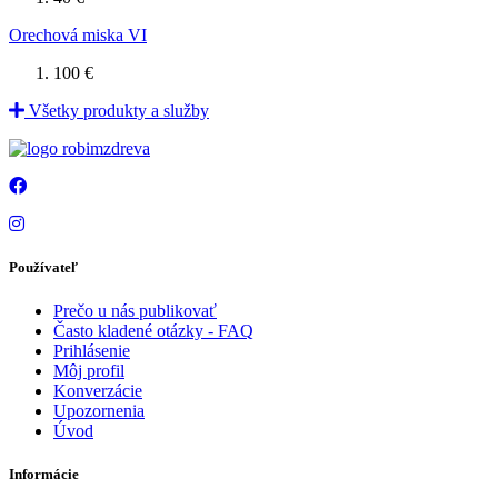
Orechová miska VI
100 €
Všetky produkty a služby
Používateľ
Prečo u nás publikovať
Často kladené otázky - FAQ
Prihlásenie
Môj profil
Konverzácie
Upozornenia
Úvod
Informácie