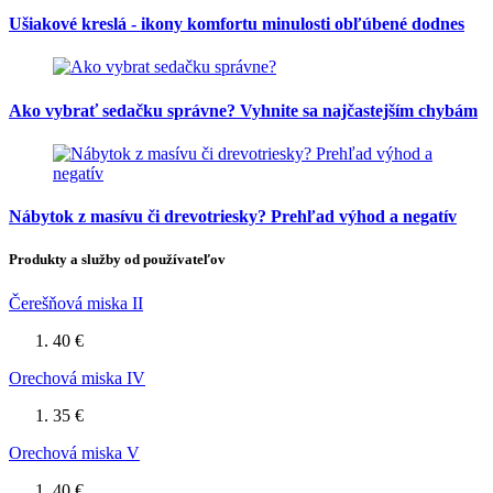
Ušiakové kreslá - ikony komfortu minulosti obľúbené dodnes
Ako vybrať sedačku správne? Vyhnite sa najčastejším chybám
Nábytok z masívu či drevotriesky? Prehľad výhod a negatív
Produkty a služby od používateľov
Čerešňová miska II
40 €
Orechová miska IV
35 €
Orechová miska V
40 €