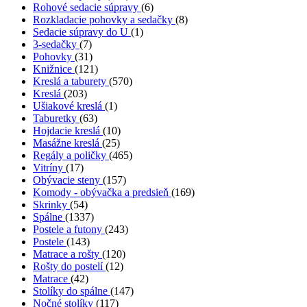
Rohové sedacie súpravy
(6)
Rozkladacie pohovky a sedačky
(8)
Sedacie súpravy do U
(1)
3-sedačky
(7)
Pohovky
(31)
Knižnice
(121)
Kreslá a taburety
(570)
Kreslá
(203)
Ušiakové kreslá
(1)
Taburetky
(63)
Hojdacie kreslá
(10)
Masážne kreslá
(25)
Regály a poličky
(465)
Vitríny
(17)
Obývacie steny
(157)
Komody - obývačka a predsieň
(169)
Skrinky
(54)
Spálne
(1337)
Postele a futony
(243)
Postele
(143)
Matrace a rošty
(120)
Rošty do postelí
(12)
Matrace
(42)
Stolíky do spálne
(147)
Nočné stolíky
(117)