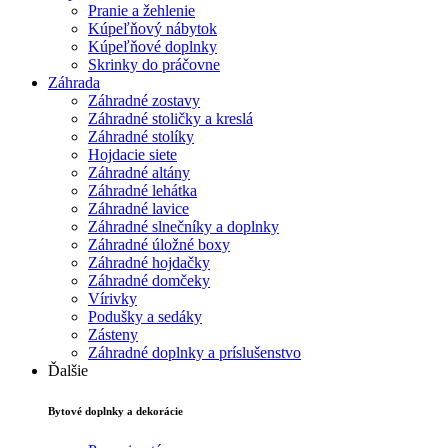
Pranie a žehlenie
Kúpeľňový nábytok
Kúpeľňové doplnky
Skrinky do práčovne
Záhrada
Záhradné zostavy
Záhradné stoličky a kreslá
Záhradné stolíky
Hojdacie siete
Záhradné altány
Záhradné lehátka
Záhradné lavice
Záhradné slnečníky a doplnky
Záhradné úložné boxy
Záhradné hojdačky
Záhradné domčeky
Vírivky
Podušky a sedáky
Zásteny
Záhradné doplnky a príslušenstvo
Ďalšie
Bytové doplnky a dekorácie