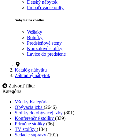
Detský nábytok
Prebaľovacie pulty
Nábytok na chodbu
Vešiaky
Botníky
Predsieňové steny
Konzolové stolíky
Lavice do predsiene
Katalóg nábytku
Záhradný nábytok
Zatvoriť filter
Kategória
Všetky Kategória
Obývacia izba
(2646)
Stolíky do obývacej izby
(801)
Konferenčné stolíky
(339)
Príručné stolíky
(96)
TV stolíky
(134)
Sedacie súpravy
(191)