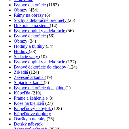
Bytové dekorácie
(1162)
Obrazy
(454)
Rámy na obrazy
(6)
Sochy a dekoračné predmety
(25)
Dekorácie na stenu
(14)
Bytové doplnky a dekorácie
(56)
Bytové dekorácie
(56)
Obrazy
(34)
Hodiny a budíky
(34)
Hodiny
(23)
Sedacie vaky
(10)
Bytové doplnky a dekorácie
(127)
Bytové dekorácie do chodby
(124)
Zrkadlá
(124)
Závesné zrkadlá
(19)
Stojacie zrkadlá
(2)
Bytové dekorácie do spálne
(1)
Kúpeľňa
(210)
Pranie a žehlenie
(48)
Koše na bielizeň
(27)
Kúpeľňový nábytok
(128)
Kúpeľňové doplnky
Osušky a uteráky
(26)
Detský nábytok