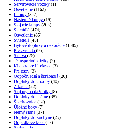
Servírovacie vozíky
(1)
Osvetlenie
(1162)
Lampy
(357)
Nástenné lampy
(19)
Stojacie lampy
(203)
Svietidlá
(474)
Osvetlenie
(85)
Svietidlá
(48)
Bytové doplnky a dekorácie
(1585)
Pre zvieratá
(95)
Stelivá
(26)
Transportné klietky
(3)
Klietky pre hlodavce
(3)
Pre psov
(3)
Odpočívadlá a škrábadlá
(20)
Doplnky do chodby
(40)
Zrkadlá
(22)
Stojany na dáždniky
(8)
Doplnky do spálne
(88)
Šperkovnice
(14)
Úložné boxy
(7)
Nemý sluha
(37)
Doplnky do kuchyne
(25)
Odpadkové koše
(17)
Stolovanie