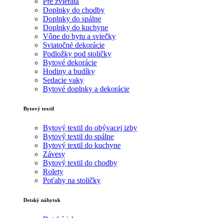
Pre zvieratá
Doplnky do chodby
Doplnky do spálne
Doplnky do kuchyne
Vône do bytu a sviečky
Sviatočné dekorácie
Podložky pod stoličky
Bytové dekorácie
Hodiny a budíky
Sedacie vaky
Bytové doplnky a dekorácie
Bytový textil
Bytový textil do obývacej izby
Bytový textil do spálne
Bytový textil do kuchyne
Závesy
Bytový textil do chodby
Rolety
Poťahy na stoličky
Detský nábytok