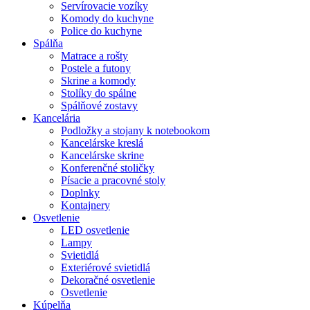
Servírovacie vozíky
Komody do kuchyne
Police do kuchyne
Spálňa
Matrace a rošty
Postele a futony
Skrine a komody
Stolíky do spálne
Spálňové zostavy
Kancelária
Podložky a stojany k notebookom
Kancelárske kreslá
Kancelárske skrine
Konferenčné stoličky
Písacie a pracovné stoly
Doplnky
Kontajnery
Osvetlenie
LED osvetlenie
Lampy
Svietidlá
Exteriérové svietidlá
Dekoračné osvetlenie
Osvetlenie
Kúpelňa