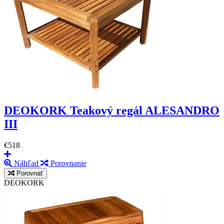
DEOKORK Teakový regál ALESANDRO
III
€518
Náhľad
Porovnanie
Porovnať
DEOKORK