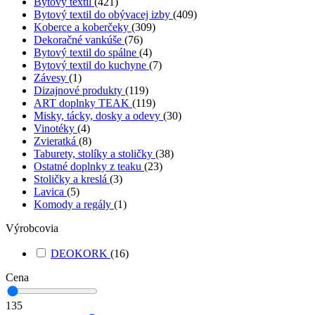
Bytový textil
(421)
Bytový textil do obývacej izby
(409)
Koberce a koberčeky
(309)
Dekoračné vankúše
(76)
Bytový textil do spálne
(4)
Bytový textil do kuchyne
(7)
Závesy
(1)
Dizajnové produkty
(119)
ART doplnky TEAK
(119)
Misky, tácky, dosky a odevy
(30)
Vinotéky
(4)
Zvieratká
(8)
Taburety, stolíky a stoličky
(38)
Ostatné doplnky z teaku
(23)
Stoličky a kreslá
(3)
Lavica
(5)
Komody a regály
(1)
Výrobcovia
DEOKORK
(16)
Cena
135