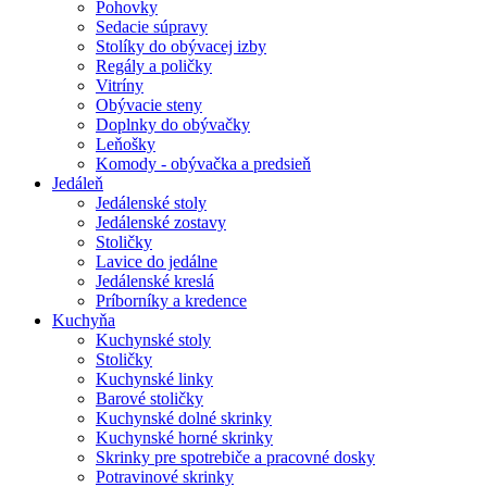
Pohovky
Sedacie súpravy
Stolíky do obývacej izby
Regály a poličky
Vitríny
Obývacie steny
Doplnky do obývačky
Leňošky
Komody - obývačka a predsieň
Jedáleň
Jedálenské stoly
Jedálenské zostavy
Stoličky
Lavice do jedálne
Jedálenské kreslá
Príborníky a kredence
Kuchyňa
Kuchynské stoly
Stoličky
Kuchynské linky
Barové stoličky
Kuchynské dolné skrinky
Kuchynské horné skrinky
Skrinky pre spotrebiče a pracovné dosky
Potravinové skrinky