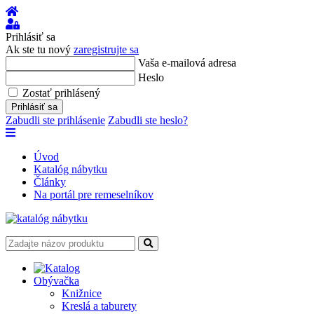
Úvod
Prihlásiť
sa
Prihlásiť sa
Ak ste tu nový
zaregistrujte sa
Vaša e-mailová adresa
Heslo
Zostať prihlásený
Prihlásiť sa
Zabudli ste prihlásenie
Zabudli ste heslo?
Úvod
Katalóg nábytku
Články
Na portál pre remeselníkov
Obývačka
Knižnice
Kreslá a taburety