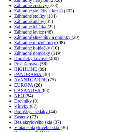
Záhradný nábytok
(2520)
Záhradné zostavy
(723)
Záhradné stoličky a kreslá
(202)
Záhradné stolíky
(184)
Záhradné altány
(35)
Záhradné lehátka
(22)
Záhradné lavice
(48)
Záhradné slnečníky a doplnky
(20)
Záhradné úložné boxy
(98)
Záhradné hojdačky
(10)
Záhradné domčeky
(519)
Domčeky kovové
(400)
Príslušenstvo
(56)
HIGHLINE
(39)
PANORAMA
(30)
AVANTGARDE
(75)
EUROPA
(28)
CASANOVA
(88)
NEO
(84)
Drevníky
(8)
Vírivky
(87)
Podušky a sedáky
(44)
Zásteny
(73)
Bez akrylového skla
(37)
Vrátane akrylového skla
(36)