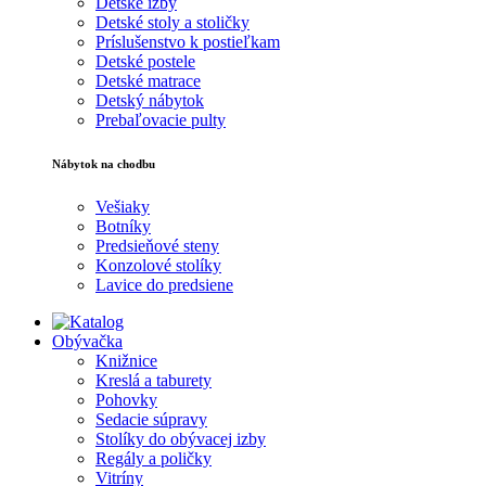
Detské izby
Detské stoly a stoličky
Príslušenstvo k postieľkam
Detské postele
Detské matrace
Detský nábytok
Prebaľovacie pulty
Nábytok na chodbu
Vešiaky
Botníky
Predsieňové steny
Konzolové stolíky
Lavice do predsiene
Obývačka
Knižnice
Kreslá a taburety
Pohovky
Sedacie súpravy
Stolíky do obývacej izby
Regály a poličky
Vitríny