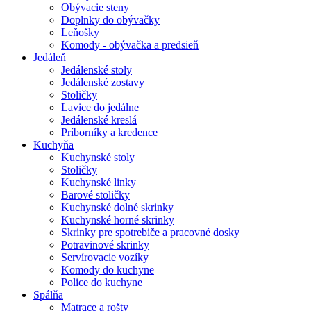
Obývacie steny
Doplnky do obývačky
Leňošky
Komody - obývačka a predsieň
Jedáleň
Jedálenské stoly
Jedálenské zostavy
Stoličky
Lavice do jedálne
Jedálenské kreslá
Príborníky a kredence
Kuchyňa
Kuchynské stoly
Stoličky
Kuchynské linky
Barové stoličky
Kuchynské dolné skrinky
Kuchynské horné skrinky
Skrinky pre spotrebiče a pracovné dosky
Potravinové skrinky
Servírovacie vozíky
Komody do kuchyne
Police do kuchyne
Spálňa
Matrace a rošty