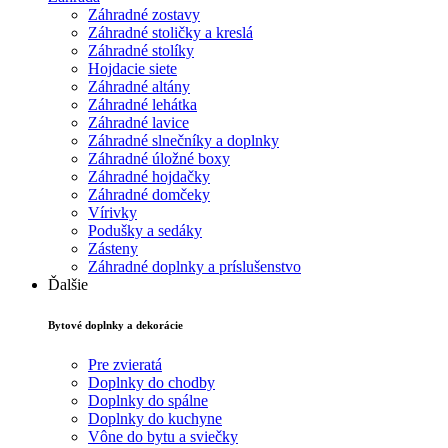
Záhradné zostavy
Záhradné stoličky a kreslá
Záhradné stolíky
Hojdacie siete
Záhradné altány
Záhradné lehátka
Záhradné lavice
Záhradné slnečníky a doplnky
Záhradné úložné boxy
Záhradné hojdačky
Záhradné domčeky
Vírivky
Podušky a sedáky
Zásteny
Záhradné doplnky a príslušenstvo
Ďalšie
Bytové doplnky a dekorácie
Pre zvieratá
Doplnky do chodby
Doplnky do spálne
Doplnky do kuchyne
Vône do bytu a sviečky