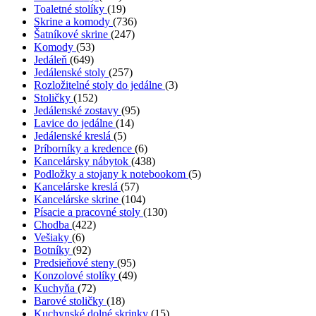
Toaletné stolíky
(19)
Skrine a komody
(736)
Šatníkové skrine
(247)
Komody
(53)
Jedáleň
(649)
Jedálenské stoly
(257)
Rozložitelné stoly do jedálne
(3)
Stoličky
(152)
Jedálenské zostavy
(95)
Lavice do jedálne
(14)
Jedálenské kreslá
(5)
Príborníky a kredence
(6)
Kancelársky nábytok
(438)
Podložky a stojany k notebookom
(5)
Kancelárske kreslá
(57)
Kancelárske skrine
(104)
Písacie a pracovné stoly
(130)
Chodba
(422)
Vešiaky
(6)
Botníky
(92)
Predsieňové steny
(95)
Konzolové stolíky
(49)
Kuchyňa
(72)
Barové stoličky
(18)
Kuchynské dolné skrinky
(15)