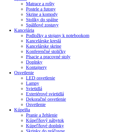
Matrace a rošty
Postele a futony
Skrine a komody
Stolíky do spálne
Spálňové zostavy
Kancelária
Podložky a stojany k notebookom
Kancelárske kreslá
Kancelárske skrine
Konferenčné stoličky
Písacie a pracovné stoly
Doplnky
Kontajnery
Osvetlenie
LED osvetlenie
Lampy
Svietidlá
Exteriérové svietidlá
Dekoračné osvetlenie
Osvetlenie
Kúpelňa
Pranie a žehlenie
Kúpeľňový nábytok
Kúpeľňové doplnky
Skrinky do práčovne