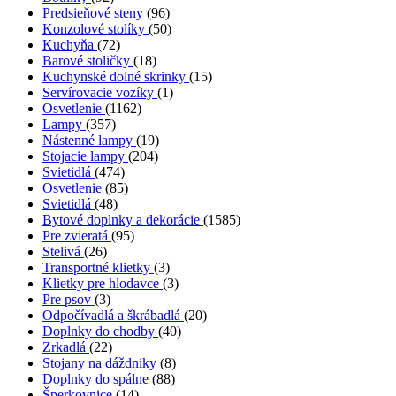
Predsieňové steny
(96)
Konzolové stolíky
(50)
Kuchyňa
(72)
Barové stoličky
(18)
Kuchynské dolné skrinky
(15)
Servírovacie vozíky
(1)
Osvetlenie
(1162)
Lampy
(357)
Nástenné lampy
(19)
Stojacie lampy
(204)
Svietidlá
(474)
Osvetlenie
(85)
Svietidlá
(48)
Bytové doplnky a dekorácie
(1585)
Pre zvieratá
(95)
Stelivá
(26)
Transportné klietky
(3)
Klietky pre hlodavce
(3)
Pre psov
(3)
Odpočívadlá a škrábadlá
(20)
Doplnky do chodby
(40)
Zrkadlá
(22)
Stojany na dáždniky
(8)
Doplnky do spálne
(88)
Šperkovnice
(14)