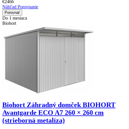
€2466
Náhľad
Porovnanie
Porovnať
Do 1 mesiaca
Biohort
Biohort Záhradný domček BIOHORT
Avantgarde ECO A7 260 × 260 cm
(strieborná metalíza)