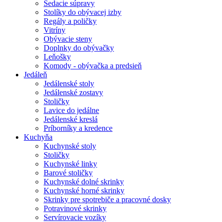
Sedacie súpravy
Stolíky do obývacej izby
Regály a poličky
Vitríny
Obývacie steny
Doplnky do obývačky
Leňošky
Komody - obývačka a predsieň
Jedáleň
Jedálenské stoly
Jedálenské zostavy
Stoličky
Lavice do jedálne
Jedálenské kreslá
Príborníky a kredence
Kuchyňa
Kuchynské stoly
Stoličky
Kuchynské linky
Barové stoličky
Kuchynské dolné skrinky
Kuchynské horné skrinky
Skrinky pre spotrebiče a pracovné dosky
Potravinové skrinky
Servírovacie vozíky