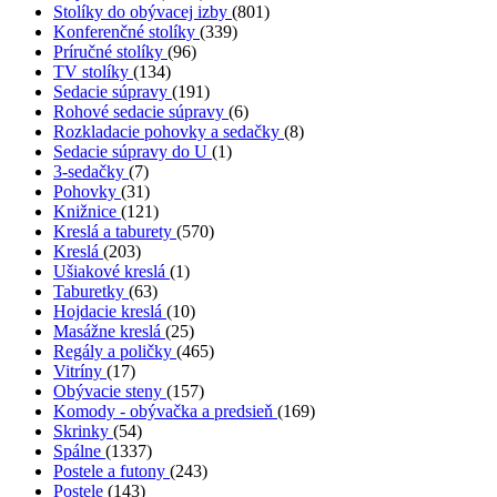
Stolíky do obývacej izby
(801)
Konferenčné stolíky
(339)
Príručné stolíky
(96)
TV stolíky
(134)
Sedacie súpravy
(191)
Rohové sedacie súpravy
(6)
Rozkladacie pohovky a sedačky
(8)
Sedacie súpravy do U
(1)
3-sedačky
(7)
Pohovky
(31)
Knižnice
(121)
Kreslá a taburety
(570)
Kreslá
(203)
Ušiakové kreslá
(1)
Taburetky
(63)
Hojdacie kreslá
(10)
Masážne kreslá
(25)
Regály a poličky
(465)
Vitríny
(17)
Obývacie steny
(157)
Komody - obývačka a predsieň
(169)
Skrinky
(54)
Spálne
(1337)
Postele a futony
(243)
Postele
(143)