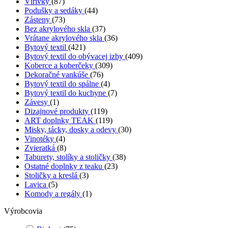
Vírivky
(87)
Podušky a sedáky
(44)
Zásteny
(73)
Bez akrylového skla
(37)
Vrátane akrylového skla
(36)
Bytový textil
(421)
Bytový textil do obývacej izby
(409)
Koberce a koberčeky
(309)
Dekoračné vankúše
(76)
Bytový textil do spálne
(4)
Bytový textil do kuchyne
(7)
Závesy
(1)
Dizajnové produkty
(119)
ART doplnky TEAK
(119)
Misky, tácky, dosky a odevy
(30)
Vinotéky
(4)
Zvieratká
(8)
Taburety, stolíky a stoličky
(38)
Ostatné doplnky z teaku
(23)
Stoličky a kreslá
(3)
Lavica
(5)
Komody a regály
(1)
Výrobcovia