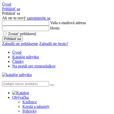
Úvod
Prihlásiť sa
Prihlásiť sa
Ak ste tu nový
zaregistrujte sa
Vaša e-mailová adresa
Heslo
Zostať prihlásený
Prihlásiť sa
Zabudli ste prihlásenie
Zabudli ste heslo?
Úvod
Katalóg nábytku
Články
Na portál pre remeselníkov
Obývačka
Knižnice
Kreslá a taburety
Pohovky