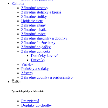
Záhrada
Záhradné zostavy
Záhradné stoličky a kreslá
Záhradné stolíky
Hojdacie siete
Záhradné altány
Záhradné lehátka
Záhradné lavice
Záhradné slnečníky a doplnky
Záhradné úložné boxy
Záhradné hojdačky
Záhradné domčeky
Domčeky kovové
Drevníky
Vírivky
Podušky a sedáky
Zásteny
Záhradné doplnky a príslušenstvo
Ďalšie
Bytové doplnky a dekorácie
Pre zvieratá
Doplnky do chodby