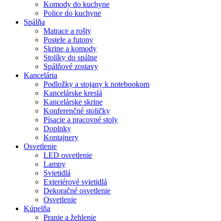
Komody do kuchyne
Police do kuchyne
Spálňa
Matrace a rošty
Postele a futony
Skrine a komody
Stolíky do spálne
Spálňové zostavy
Kancelária
Podložky a stojany k notebookom
Kancelárske kreslá
Kancelárske skrine
Konferenčné stoličky
Písacie a pracovné stoly
Doplnky
Kontajnery
Osvetlenie
LED osvetlenie
Lampy
Svietidlá
Exteriérové svietidlá
Dekoračné osvetlenie
Osvetlenie
Kúpelňa
Pranie a žehlenie