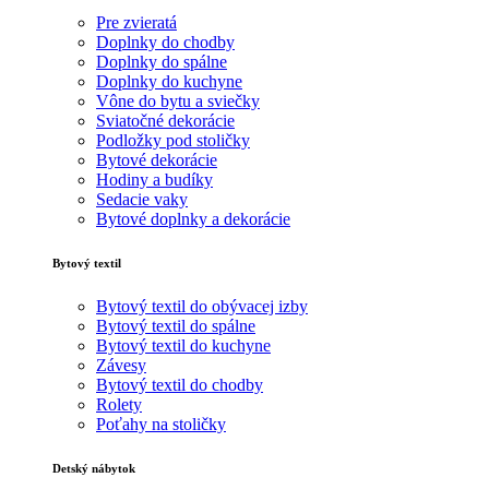
Pre zvieratá
Doplnky do chodby
Doplnky do spálne
Doplnky do kuchyne
Vône do bytu a sviečky
Sviatočné dekorácie
Podložky pod stoličky
Bytové dekorácie
Hodiny a budíky
Sedacie vaky
Bytové doplnky a dekorácie
Bytový textil
Bytový textil do obývacej izby
Bytový textil do spálne
Bytový textil do kuchyne
Závesy
Bytový textil do chodby
Rolety
Poťahy na stoličky
Detský nábytok