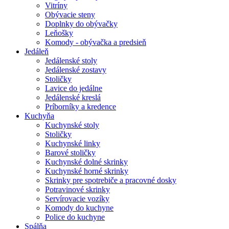
Vitríny
Obývacie steny
Doplnky do obývačky
Leňošky
Komody - obývačka a predsieň
Jedáleň
Jedálenské stoly
Jedálenské zostavy
Stoličky
Lavice do jedálne
Jedálenské kreslá
Príborníky a kredence
Kuchyňa
Kuchynské stoly
Stoličky
Kuchynské linky
Barové stoličky
Kuchynské dolné skrinky
Kuchynské horné skrinky
Skrinky pre spotrebiče a pracovné dosky
Potravinové skrinky
Servírovacie vozíky
Komody do kuchyne
Police do kuchyne
Spálňa