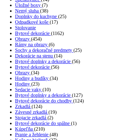
Úložné boxy
(7)
Nemý sluha
(38)
Doplnky do kuchyne
(25)
Odpadkové koše
(17)
Stolovanie
Bytové dekorácie
(1162)
Obrazy
(454)
Rámy na obrazy
(6)
Sochy a dekoračné predmety
(25)
Dekorácie na stenu
(14)
Bytové doplnky a dekorácie
(56)
Bytové dekorácie
(56)
Obrazy
(34)
Hodiny a budíky
(34)
Hodiny
(23)
Sedacie vaky
(10)
Bytové doplnky a dekorácie
(127)
Bytové dekorácie do chodby
(124)
Zrkadlá
(124)
Závesné zrkadlá
(19)
Stojacie zrkadlá
(2)
Bytové dekorácie do spálne
(1)
Kúpeľňa
(210)
Pranie a žehlenie
(48)