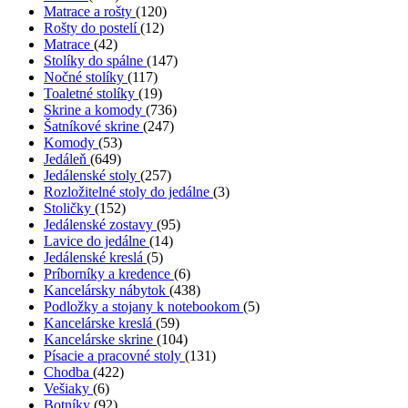
Matrace a rošty
(120)
Rošty do postelí
(12)
Matrace
(42)
Stolíky do spálne
(147)
Nočné stolíky
(117)
Toaletné stolíky
(19)
Skrine a komody
(736)
Šatníkové skrine
(247)
Komody
(53)
Jedáleň
(649)
Jedálenské stoly
(257)
Rozložitelné stoly do jedálne
(3)
Stoličky
(152)
Jedálenské zostavy
(95)
Lavice do jedálne
(14)
Jedálenské kreslá
(5)
Príborníky a kredence
(6)
Kancelársky nábytok
(438)
Podložky a stojany k notebookom
(5)
Kancelárske kreslá
(59)
Kancelárske skrine
(104)
Písacie a pracovné stoly
(131)
Chodba
(422)
Vešiaky
(6)
Botníky
(92)