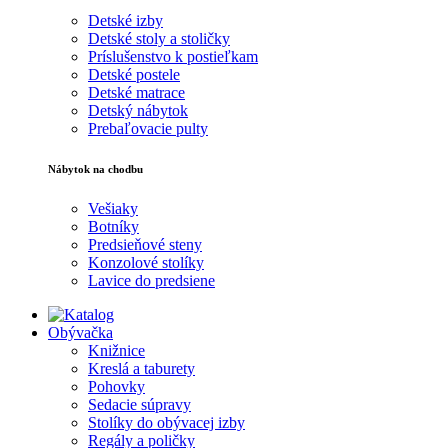
Detské izby
Detské stoly a stoličky
Príslušenstvo k postieľkam
Detské postele
Detské matrace
Detský nábytok
Prebaľovacie pulty
Nábytok na chodbu
Vešiaky
Botníky
Predsieňové steny
Konzolové stolíky
Lavice do predsiene
Obývačka
Knižnice
Kreslá a taburety
Pohovky
Sedacie súpravy
Stolíky do obývacej izby
Regály a poličky