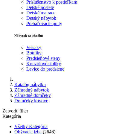
Príslušenstvo k postieľkam
Detské postele
Detské matrace
Detský nábytok
Prebaľovacie pulty
Nábytok na chodbu
Vešiaky
Botníky
Predsieňové steny
Konzolové stolíky
Lavice do predsiene
Katalóg nábytku
Záhradný nábytok
Záhradné domčeky
Domčeky kovové
Zatvoriť filter
Kategória
Všetky Kategória
Obývacia izba
(2646)