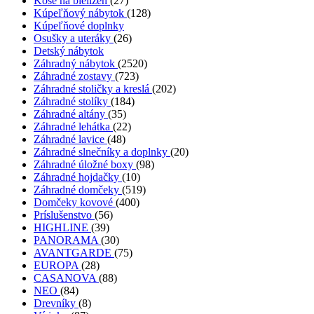
Koše na bielizeň
(27)
Kúpeľňový nábytok
(128)
Kúpeľňové doplnky
Osušky a uteráky
(26)
Detský nábytok
Záhradný nábytok
(2520)
Záhradné zostavy
(723)
Záhradné stoličky a kreslá
(202)
Záhradné stolíky
(184)
Záhradné altány
(35)
Záhradné lehátka
(22)
Záhradné lavice
(48)
Záhradné slnečníky a doplnky
(20)
Záhradné úložné boxy
(98)
Záhradné hojdačky
(10)
Záhradné domčeky
(519)
Domčeky kovové
(400)
Príslušenstvo
(56)
HIGHLINE
(39)
PANORAMA
(30)
AVANTGARDE
(75)
EUROPA
(28)
CASANOVA
(88)
NEO
(84)
Drevníky
(8)