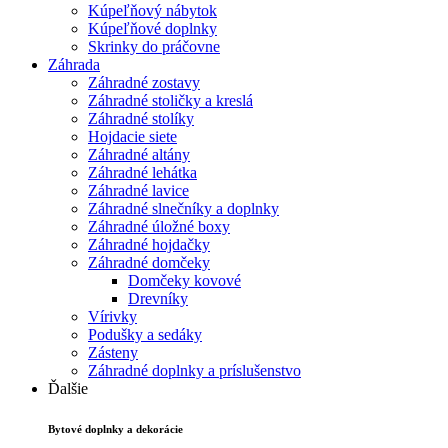
Kúpeľňový nábytok
Kúpeľňové doplnky
Skrinky do práčovne
Záhrada
Záhradné zostavy
Záhradné stoličky a kreslá
Záhradné stolíky
Hojdacie siete
Záhradné altány
Záhradné lehátka
Záhradné lavice
Záhradné slnečníky a doplnky
Záhradné úložné boxy
Záhradné hojdačky
Záhradné domčeky
Domčeky kovové
Drevníky
Vírivky
Podušky a sedáky
Zásteny
Záhradné doplnky a príslušenstvo
Ďalšie
Bytové doplnky a dekorácie