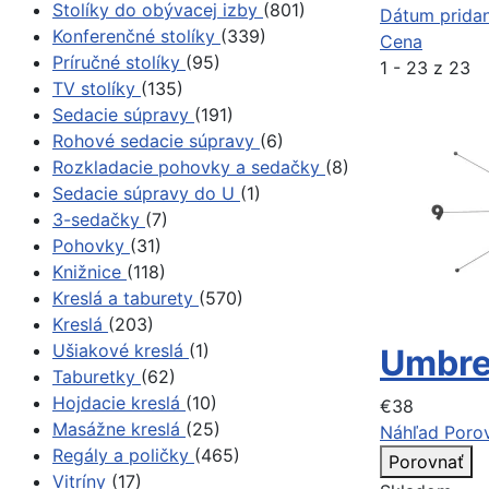
Stolíky do obývacej izby
(801)
Dátum pridan
Konferenčné stolíky
(339)
Cena
Príručné stolíky
(95)
1 - 23 z 23
TV stolíky
(135)
Sedacie súpravy
(191)
Rohové sedacie súpravy
(6)
Rozkladacie pohovky a sedačky
(8)
Sedacie súpravy do U
(1)
3-sedačky
(7)
Pohovky
(31)
Knižnice
(118)
Kreslá a taburety
(570)
Kreslá
(203)
Ušiakové kreslá
(1)
Umbrel
Taburetky
(62)
Hojdacie kreslá
(10)
€38
Masážne kreslá
(25)
Náhľad
Poro
Regály a poličky
(465)
Porovnať
Vitríny
(17)