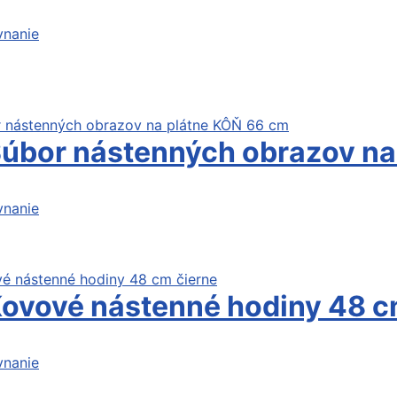
vnanie
a
Súbor nástenných obrazov na
vnanie
Kovové nástenné hodiny 48 c
vnanie