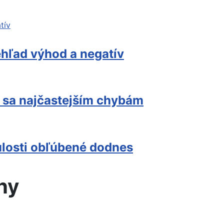
ehľad výhod a negatív
 sa najčastejším chybám
ulosti obľúbené dodnes
ny