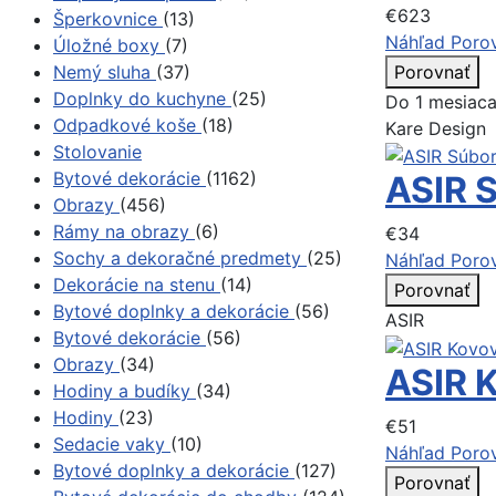
€623
Šperkovnice
(13)
Náhľad
Poro
Úložné boxy
(7)
Porovnať
Nemý sluha
(37)
Doplnky do kuchyne
(25)
Do 1 mesiac
Odpadkové koše
(18)
Kare Design
Stolovanie
Bytové dekorácie
(1162)
ASIR 
Obrazy
(456)
Rámy na obrazy
(6)
€34
Sochy a dekoračné predmety
(25)
Náhľad
Poro
Dekorácie na stenu
(14)
Porovnať
Bytové doplnky a dekorácie
(56)
ASIR
Bytové dekorácie
(56)
Obrazy
(34)
ASIR 
Hodiny a budíky
(34)
Hodiny
(23)
€51
Sedacie vaky
(10)
Náhľad
Poro
Bytové doplnky a dekorácie
(127)
Porovnať