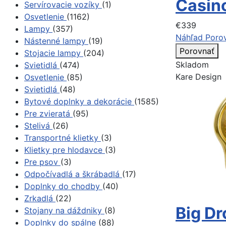
Casino
Servírovacie vozíky
(1)
Osvetlenie
(1162)
€339
Lampy
(357)
Náhľad
Poro
Nástenné lampy
(19)
Porovnať
Stojacie lampy
(204)
Skladom
Svietidlá
(474)
Kare Design
Osvetlenie
(85)
Svietidlá
(48)
Bytové doplnky a dekorácie
(1585)
Pre zvieratá
(95)
Stelivá
(26)
Transportné klietky
(3)
Klietky pre hlodavce
(3)
Pre psov
(3)
Odpočívadlá a škrábadlá
(17)
Doplnky do chodby
(40)
Zrkadlá
(22)
Big Dr
Stojany na dáždniky
(8)
Doplnky do spálne
(88)