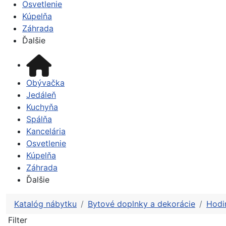
Osvetlenie
Kúpelňa
Záhrada
Ďalšie
Obývačka
Jedáleň
Kuchyňa
Spálňa
Kancelária
Osvetlenie
Kúpelňa
Záhrada
Ďalšie
Katalóg nábytku
Bytové doplnky a dekorácie
Hodi
Filter