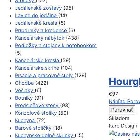
Stoličky
(152)
Jedálenské zostavy
(95)
Lavice do jedálne
(14)
Jedálenské kreslá
(5)
Príborníky a kredence
(6)
Kancelársky nábytok
(438)
Podložky a stojany k notebookom
(5)
Kancelárske kreslá
(59)
Kancelárske skrine
(104)
Písacie a pracovné stoly
(129)
Hourgl
Chodba
(422)
Vešiaky
(6)
€97
Botníky
(91)
Náhľad
Poro
Predsieňové steny
(93)
Porovnať
Konzolové stolíky
(50)
Skladom
Kuchyňa
(72)
Kare Design
Barové stoličky
(18)
Kuchynské dolné skrinky
(15)