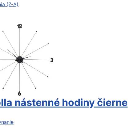
ia (Z-A)
la nástenné hodiny čierne
vnanie