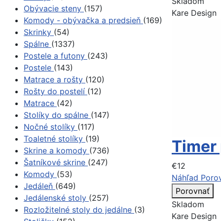
Skladom
Obývacie steny
(157)
Kare Design
Komody - obývačka a predsieň
(169)
Skrinky
(54)
Spálne
(1337)
Postele a futony
(243)
Postele
(143)
Matrace a rošty
(120)
Rošty do postelí
(12)
Matrace
(42)
Stolíky do spálne
(147)
Nočné stolíky
(117)
Toaletné stolíky
(19)
Timer 
Skrine a komody
(736)
Šatníkové skrine
(247)
€12
Komody
(53)
Náhľad
Poro
Jedáleň
(649)
Porovnať
Jedálenské stoly
(257)
Skladom
Rozložitelné stoly do jedálne
(3)
Kare Design