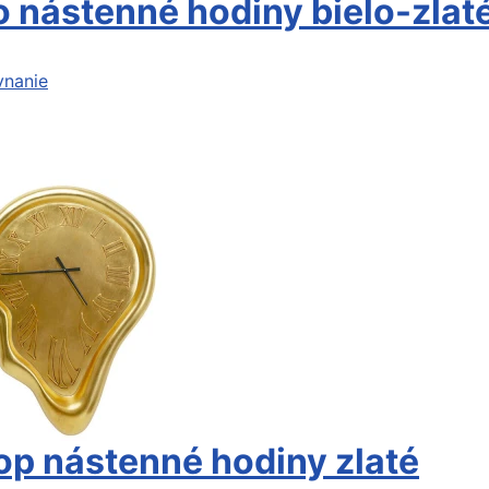
 nástenné hodiny bielo-zla
vnanie
op nástenné hodiny zlaté