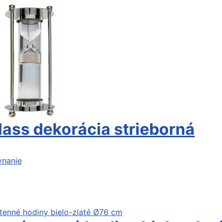
ass dekorácia strieborná
vnanie