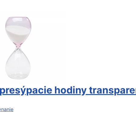
presýpacie hodiny transpare
vnanie