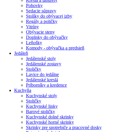
Kreslá a taburety
Pohovky
Sedacie súpravy
Stolíky do obývacej izby
Regály a poličky
Vitríny
Obývacie steny
Doplnky do obývačky
Leňošky
Komody - obývačka a predsieň
Jedáleň
Jedálenské stoly
Jedálenské zostavy
Stoličky
Lavice do jedálne
Jedálenské kreslá
Príborníky a kredence
Kuchyňa
Kuchynské stoly
Stoličky
Kuchynské linky
Barové stoličky
Kuchynské dolné skrinky
Kuchynské horné skrinky
Skrinky pre spotrebiče a pracovné dosky