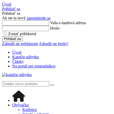
Úvod
Prihlásiť sa
Prihlásiť sa
Ak ste tu nový
zaregistrujte sa
Vaša e-mailová adresa
Heslo
Zostať prihlásený
Prihlásiť sa
Zabudli ste prihlásenie
Zabudli ste heslo?
Úvod
Katalóg nábytku
Články
Na portál pre remeselníkov
Obývačka
Knižnice