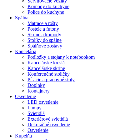
Servírovacie vozíky
Komody do kuchyne
Police do kuchyne
Spálňa
Matrace a rošty
Postele a futony
Skrine a komody
Stolíky do spálne
Spálňové zostavy
Kancelária
Podložky a stojany k notebookom
Kancelárske kreslá
Kancelárske skrine
Konferenčné stoličky
Písacie a pracovné stoly
Doplnky
Kontajnery
Osvetlenie
LED osvetlenie
Lampy
Svietidlá
Exteriérové svietidlá
Dekoračné osvetlenie
Osvetlenie
Kúpelňa