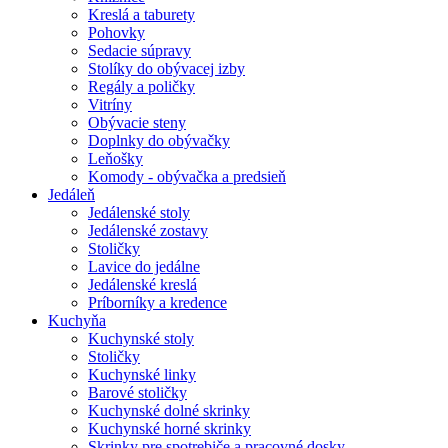
Kreslá a taburety
Pohovky
Sedacie súpravy
Stolíky do obývacej izby
Regály a poličky
Vitríny
Obývacie steny
Doplnky do obývačky
Leňošky
Komody - obývačka a predsieň
Jedáleň
Jedálenské stoly
Jedálenské zostavy
Stoličky
Lavice do jedálne
Jedálenské kreslá
Príborníky a kredence
Kuchyňa
Kuchynské stoly
Stoličky
Kuchynské linky
Barové stoličky
Kuchynské dolné skrinky
Kuchynské horné skrinky
Skrinky pre spotrebiče a pracovné dosky