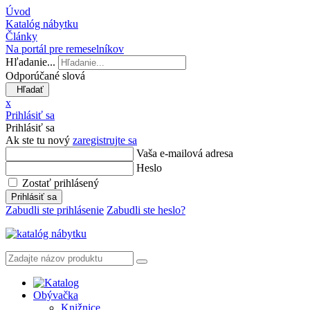
Úvod
Katalóg nábytku
Články
Na portál pre remeselníkov
Hľadanie...
Odporúčané slová
Hľadať
x
Prihlásiť sa
Prihlásiť sa
Ak ste tu nový
zaregistrujte sa
Vaša e-mailová adresa
Heslo
Zostať prihlásený
Prihlásiť sa
Zabudli ste prihlásenie
Zabudli ste heslo?
Obývačka
Knižnice