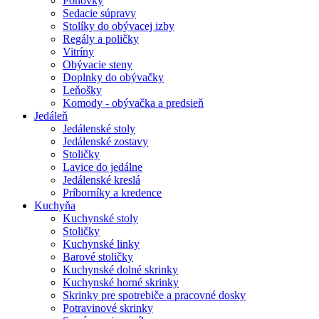
Pohovky
Sedacie súpravy
Stolíky do obývacej izby
Regály a poličky
Vitríny
Obývacie steny
Doplnky do obývačky
Leňošky
Komody - obývačka a predsieň
Jedáleň
Jedálenské stoly
Jedálenské zostavy
Stoličky
Lavice do jedálne
Jedálenské kreslá
Príborníky a kredence
Kuchyňa
Kuchynské stoly
Stoličky
Kuchynské linky
Barové stoličky
Kuchynské dolné skrinky
Kuchynské horné skrinky
Skrinky pre spotrebiče a pracovné dosky
Potravinové skrinky