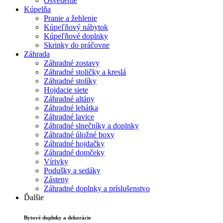
Osvetlenie
Kúpelňa
Pranie a žehlenie
Kúpeľňový nábytok
Kúpeľňové doplnky
Skrinky do práčovne
Záhrada
Záhradné zostavy
Záhradné stoličky a kreslá
Záhradné stolíky
Hojdacie siete
Záhradné altány
Záhradné lehátka
Záhradné lavice
Záhradné slnečníky a doplnky
Záhradné úložné boxy
Záhradné hojdačky
Záhradné domčeky
Vírivky
Podušky a sedáky
Zásteny
Záhradné doplnky a príslušenstvo
Ďalšie
Bytové doplnky a dekorácie