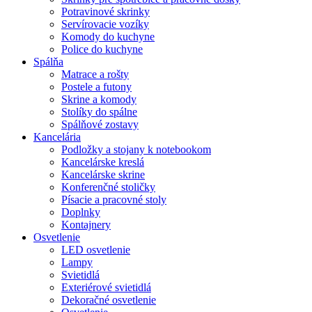
Potravinové skrinky
Servírovacie vozíky
Komody do kuchyne
Police do kuchyne
Spálňa
Matrace a rošty
Postele a futony
Skrine a komody
Stolíky do spálne
Spálňové zostavy
Kancelária
Podložky a stojany k notebookom
Kancelárske kreslá
Kancelárske skrine
Konferenčné stoličky
Písacie a pracovné stoly
Doplnky
Kontajnery
Osvetlenie
LED osvetlenie
Lampy
Svietidlá
Exteriérové svietidlá
Dekoračné osvetlenie