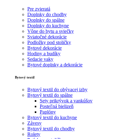
Pre zvieratá
Doplnky do chodby
Doplnky do spálne
Doplnky do kuchyne
Vône do bytu a sviečky
Sviatočné dekorácie
Podložky pod stoličky
Bytové dekorácie
Hodiny a budíky
Sedacie vaky
Bytové doplnky a dekorácie
Bytový textil
Bytový textil do obývacej izby
Bytový textil do spálne
Sety prikrývok a vankúšov
Posteľná bielizeň
Paplóny
Bytový textil do kuchyne
Závesy
Bytový textil do chodby
Rolety